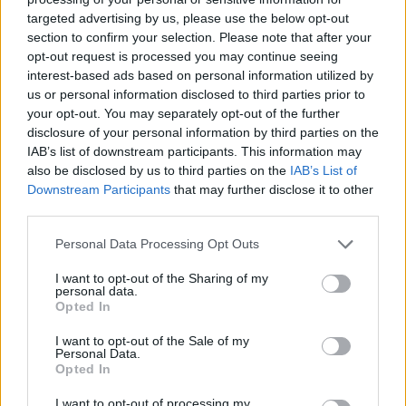
targeted advertising by us, please use the below opt-out
section to confirm your selection. Please note that after your
opt-out request is processed you may continue seeing
interest-based ads based on personal information utilized by
us or personal information disclosed to third parties prior to
your opt-out. You may separately opt-out of the further
disclosure of your personal information by third parties on the
IAB’s list of downstream participants. This information may
2026.08.06.
Kiss Lajos
also be disclosed by us to third parties on the
IAB’s List of
Csendélet 5.0: alig balesetveszélyes lépcső és
Downstream Participants
that may further disclose it to other
remek állapotban levő buszmegálló mutatja, hogy
third parties.
Szolnok mennyire élhető város
Please note that this website/app uses one or more Google
Personal Data Processing Opt Outs
Ha csak ezeket a képeket látnánk, azt gondolnánk, hogy az
services and may gather and store information including but
egyik leglepusztultabb balkáni vidéken járunk, de...
not limited to your visit or usage behaviour. You may click to
I want to opt-out of the Sharing of my
personal data.
Szolnok
grant or deny consent to Google and its third-party tags to
Opted In
use your data for below specified purposes in below Google
consent section.
I want to opt-out of the Sale of my
Personal Data.
Opted In
I want to opt-out of processing my