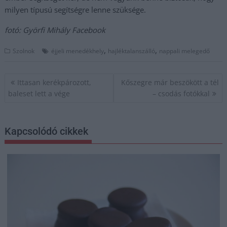
milyen típusú segítségre lenne szüksége.
fotó: Györfi Mihály Facebook
,
,
Szolnok
éjjeli menedékhely
hajléktalanszálló
nappali melegedő
Bejegyzés
Ittasan kerékpározott,
Kőszegre már beszökött a tél
navigáció
baleset lett a vége
– csodás fotókkal
Kapcsolódó cikkek