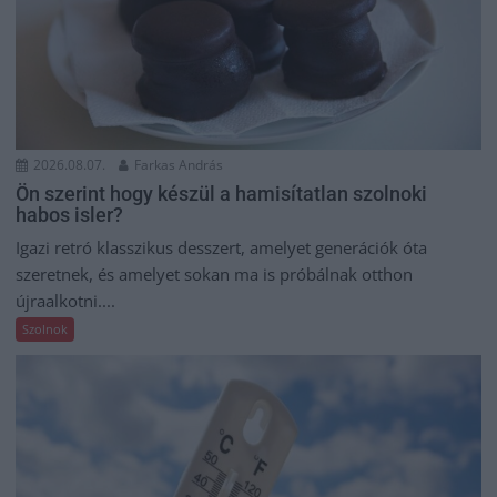
2026.08.07.
Farkas András
Ön szerint hogy készül a hamisítatlan szolnoki
habos isler?
Igazi retró klasszikus desszert, amelyet generációk óta
szeretnek, és amelyet sokan ma is próbálnak otthon
újraalkotni....
Szolnok