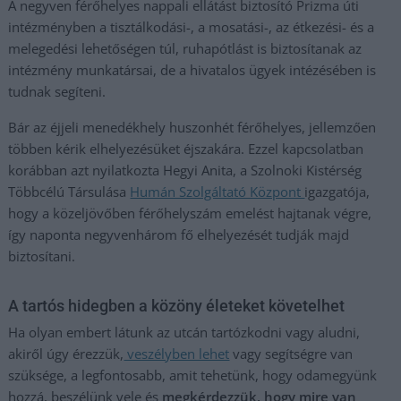
A negyven férőhelyes nappali ellátást biztosító Prizma úti
intézményben a tisztálkodási-, a mosatási-, az étkezési- és a
melegedési lehetőségen túl, ruhapótlást is biztosítanak az
intézmény munkatársai, de a hivatalos ügyek intézésében is
tudnak segíteni.
Bár az éjjeli menedékhely huszonhét férőhelyes, jellemzően
többen kérik elhelyezésüket éjszakára. Ezzel kapcsolatban
korábban azt nyilatkozta Hegyi Anita, a Szolnoki Kistérség
Többcélú Társulása
Humán Szolgáltató Központ
igazgatója,
hogy a közeljövőben férőhelyszám emelést hajtanak végre,
így naponta negyvenhárom fő elhelyezését tudják majd
biztosítani.
A tartós hidegben a közöny életeket követelhet
Ha olyan embert látunk az utcán tartózkodni vagy aludni,
akiről úgy érezzük,
veszélyben lehet
vagy segítségre van
szüksége, a legfontosabb, amit tehetünk, hogy odamegyünk
hozzá, beszélünk vele és
megkérdezzük, hogy mire van