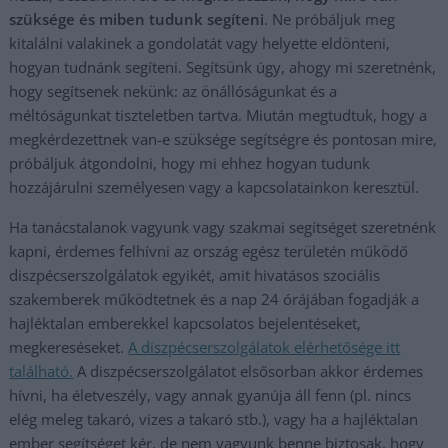
szüksége és miben tudunk segíteni
. Ne próbáljuk meg
kitalálni valakinek a gondolatát vagy helyette eldönteni,
hogyan tudnánk segíteni. Segítsünk úgy, ahogy mi szeretnénk,
hogy segítsenek nekünk: az önállóságunkat és a
méltóságunkat tiszteletben tartva. Miután megtudtuk, hogy a
megkérdezettnek van-e szüksége segítségre és pontosan mire,
próbáljuk átgondolni, hogy mi ehhez hogyan tudunk
hozzájárulni személyesen vagy a kapcsolatainkon keresztül.
Ha tanácstalanok vagyunk vagy szakmai segítséget szeretnénk
kapni, érdemes felhívni az ország egész területén működő
diszpécserszolgálatok egyikét, amit hivatásos szociális
szakemberek működtetnek és a nap 24 órájában fogadják a
hajléktalan emberekkel kapcsolatos bejelentéseket,
megkereséseket.
A diszpécserszolgálatok elérhetősége itt
található.
A diszpécserszolgálatot elsősorban akkor érdemes
hívni, ha életveszély, vagy annak gyanúja áll fenn (pl. nincs
elég meleg takaró, vizes a takaró stb.), vagy ha a hajléktalan
ember segítséget kér, de nem vagyunk benne biztosak, hogy