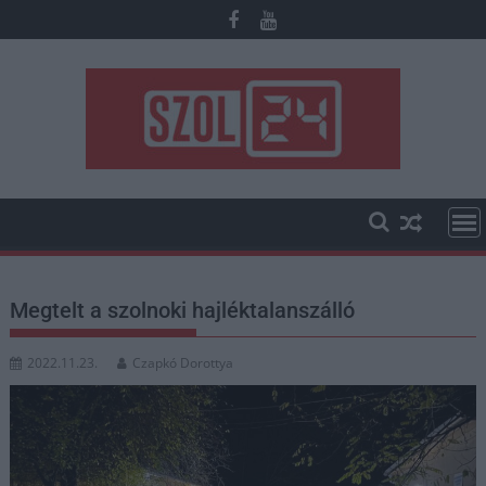
Skip
to
content
Megtelt a szolnoki hajléktalanszálló
2022.11.23.
Czapkó Dorottya