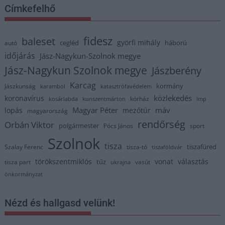
Címkefelhő
fidesz
baleset
györfi mihály
cegléd
háború
autó
időjárás
Jász-Nagykun-Szolnok megye
Jász-Nagykun Szolnok megye
Jászberény
Karcag
kormány
Jászkunság
karambol
katasztrófavédelem
közlekedés
koronavírus
kórház
kosárlabda
kunszentmárton
lmp
Magyar Péter
máv
lopás
mezőtúr
magyarország
rendőrség
Orbán Viktor
polgármester
Pócs János
sport
Szolnok
tisza
tiszafüred
Szalay Ferenc
tisza-tó
tiszaföldvár
törökszentmiklós
vonat
választás
tűz
tisza part
vasút
ukrajna
önkormányzat
Nézd és hallgasd velünk!