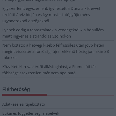
Egyszer fent, egyszer lent, így festett a Duna a két évvel
ezelőtti árvíz idején és így most – fotógyűjtemény
ugyanazokból a szögekből
Ilyenek eddig a tapasztalatok a vendégektől – a hőhullám
miatt ingyenes a strandolás Szolnokon
Nem biztató: a hétvégi kisebb felfrissülés után jövő héten
megint visszatér a forróság, újra rekkenő hőség jön, akár 38
fokokkal
Közzétették a szakértői állásfoglalást, a Fiumei úti fák
többsége szakszerűen már nem ápolható
Elérhetőség
Adatkezelési tájékoztató
Etikai és függetlenségi alapelvek