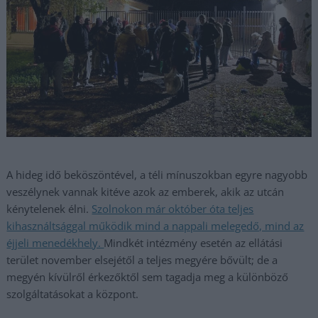
A hideg idő beköszöntével, a téli mínuszokban egyre nagyobb
veszélynek vannak kitéve azok az emberek, akik az utcán
kénytelenek élni.
Szolnokon már október óta teljes
kihasználtsággal működik mind a nappali melegedő, mind az
éjjeli menedékhely.
Mindkét intézmény esetén az ellátási
terület november elsejétől a teljes megyére bővült; de a
megyén kívülről érkezőktől sem tagadja meg a különböző
szolgáltatásokat a központ.