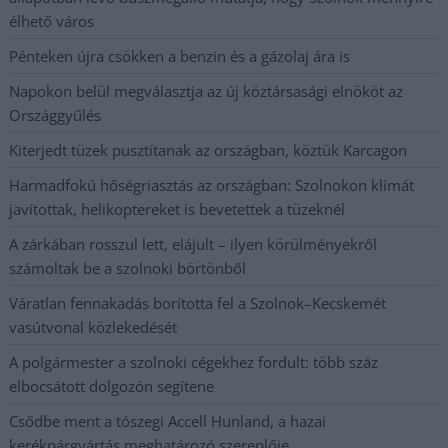
élhető város
Pénteken újra csökken a benzin és a gázolaj ára is
Napokon belül megválasztja az új köztársasági elnököt az
Országgyűlés
Kiterjedt tüzek pusztítanak az országban, köztük Karcagon
Harmadfokú hőségriasztás az országban: Szolnokon klímát
javítottak, helikoptereket is bevetettek a tüzeknél
A zárkában rosszul lett, elájult – ilyen körülményekről
számoltak be a szolnoki börtönből
Váratlan fennakadás borította fel a Szolnok–Kecskemét
vasútvonal közlekedését
A polgármester a szolnoki cégekhez fordult: több száz
elbocsátott dolgozón segítene
Csődbe ment a tószegi Accell Hunland, a hazai
kerékpárgyártás meghatározó szereplője