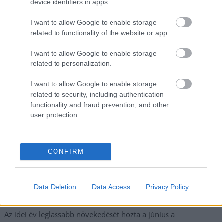
device identifiers in apps.
legfrissebb információkkal és exkluzív tartalmakkal hétről hétre
I want to allow Google to enable storage
postaládájába érkezik!
related to functionality of the website or app.
I want to allow Google to enable storage
A SZOL24 legfrissebb 24 cikke
related to personalization.
I want to allow Google to enable storage
Szolnokon egy kulcsfontosságú körforgalmat részlegesen
related to security, including authentication
lezárnak a napokban, a közlekedés az átlagost is meghaladó
functionality and fraud prevention, and other
mértékben lebénul
user protection.
Elromlott a biztosítóberendezés a ceglédi vasútvonalon,
alapos késések alakultak ki a menetrendhez képest,
kimaradás is előfordult
CONFIRM
Ön szerint hogy készül a hamisítatlan szolnoki habos isler?
Országos ellenőrzés indult a hazai akkumulátoripari
Data Deletion
Data Access
Privacy Policy
üzemekben
Az idei év leglassabb növekedését hozta a június a