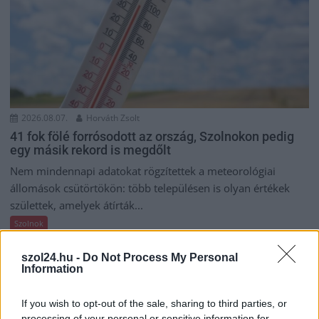
2026.08.07.
Horváth Zsolt
41 fok fölé forrósodott az ország, Szolnokon pedig
egy másik rekord is megdőlt
Nem mindennapi adatokat rögzítettek a meteorológiai
állomások csütörtökön: több településen is olyan értékek
születtek, amelyek átírták...
Szolnok
szol24.hu -
Do Not Process My Personal
Information
If you wish to opt-out of the sale, sharing to third parties, or
processing of your personal or sensitive information for