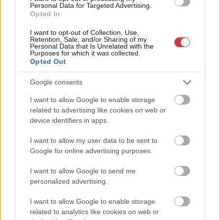
Personal Data for Targeted Advertising.
Opted In
I want to opt-out of Collection, Use,
Retention, Sale, and/or Sharing of my
Personal Data that Is Unrelated with the
Purposes for which it was collected.
Opted Out
Google consents
I want to allow Google to enable storage
related to advertising like cookies on web or
device identifiers in apps.
Hírlevél feliratkozás
I want to allow my user data to be sent to
Google for online advertising purposes.
Adja meg keresztnevét:
Adja
meg e-mail címét:
I want to allow Google to send me
Megismertem és elfogadom a
GDPR-szabályzat
ot
personalized advertising.
I want to allow Google to enable storage
related to analytics like cookies on web or
Nem szeretne lemaradni semmiről? Csak egy kattintás, és hírlevelünk a