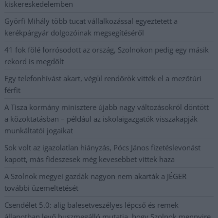
kiskereskedelemben
Györfi Mihály több tucat vállalkozással egyeztetett a
kerékpárgyár dolgozóinak megsegítéséről
41 fok fölé forrósodott az ország, Szolnokon pedig egy másik
rekord is megdőlt
Egy telefonhívást akart, végül rendőrök vitték el a mezőtúri
férfit
A Tisza kormány minisztere újabb nagy változásokról döntött
a közoktatásban – például az iskolaigazgatók visszakapják
munkáltatói jogaikat
Sok volt az igazolatlan hiányzás, Pócs János fizetéslevonást
kapott, más fideszesek még kevesebbet vittek haza
A Szolnok megyei gazdák nagyon nem akarták a JÉGER
további üzemeltetését
Csendélet 5.0: alig balesetveszélyes lépcső és remek
állapotban levő buszmegálló mutatja, hogy Szolnok mennyire