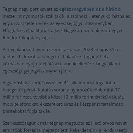
Tegnap nagy port kavart az
egész megyében az a hírünk
,
miszerint nyomozók szálltak ki a szolnoki Hetényi kórházba és
egy orvost tetten értek az egészségügyi intézményben.
Elfogták és előállították a Jász-Nagykun-Szolnok Vármegyei
Rendőr-főkapitányságra.
A megalapozott gyanú szerint az orvos 2023. május 31. és
június 20. között a betegeitől hálapénzt fogadott el a
kórházban nyújtott ellátásért, annak ellenére, hogy állami
egészségügyi jogviszonyban járt el.
A gyanúsítás szerint összesen 41 alkalommal fogadott el
betegeitől pénzt. Kutatás során a nyomozók több mint 37
millió forintot, továbbá közel 10 millió forint értékű valutát,
mobiltelefonokat, ékszereket, üres és készpénzt tartalmazó
borítékokat foglaltak le.
Szerkesztőségünk már tegnap megtudta az illető orvos nevét,
amit több forrás is megerősített. Rákérdeztünk a rendőrségtől