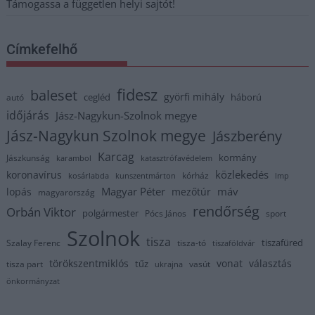
Támogassa a független helyi sajtót!
Címkefelhő
fidesz
baleset
györfi mihály
cegléd
háború
autó
időjárás
Jász-Nagykun-Szolnok megye
Jász-Nagykun Szolnok megye
Jászberény
Karcag
kormány
Jászkunság
karambol
katasztrófavédelem
közlekedés
koronavírus
kórház
kosárlabda
kunszentmárton
lmp
Magyar Péter
máv
lopás
mezőtúr
magyarország
rendőrség
Orbán Viktor
polgármester
Pócs János
sport
Szolnok
tisza
tiszafüred
Szalay Ferenc
tisza-tó
tiszaföldvár
törökszentmiklós
vonat
választás
tűz
tisza part
vasút
ukrajna
önkormányzat