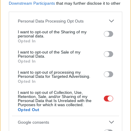
Downstream Participants
that may further disclose it to other
third parties.
Please note that this website/app uses one or more Google
Personal Data Processing Opt Outs
services and may gather and store information including but
not limited to your visit or usage behaviour. You may click to
I want to opt-out of the Sharing of my
personal data.
grant or deny consent to Google and its third-party tags to
Opted In
use your data for below specified purposes in below Google
consent section.
I want to opt-out of the Sale of my
Personal Data.
Opted In
I want to opt-out of processing my
Personal Data for Targeted Advertising.
Opted In
2026.08.07.
Horváth Zsolt
I want to opt-out of Collection, Use,
Györfi Mihály több tucat vállalkozással egyeztetett
Retention, Sale, and/or Sharing of my
Personal Data that Is Unrelated with the
a kerékpárgyár dolgozóinak megsegítéséről
Purposes for which it was collected.
Opted Out
Rövid idő alatt számos vállalkozás jelezte, hogy segítene
azoknak a munkavállalóknak, akik a tószegi kerékpárgyár
Google consents
bezárása...