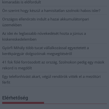
kimaradás is előfordult
Ön szerint hogy készül a hamisítatlan szolnoki habos isler?
Országos ellenőrzés indult a hazai akkumulátoripari
üzemekben
Az idei év leglassabb növekedését hozta a június a
kiskereskedelemben
Györfi Mihály több tucat vállalkozással egyeztetett a
kerékpárgyár dolgozóinak megsegítéséről
41 fok fölé forrósodott az ország, Szolnokon pedig egy másik
rekord is megdőlt
Egy telefonhívást akart, végül rendőrök vitték el a mezőtúri
férfit
Elérhetőség