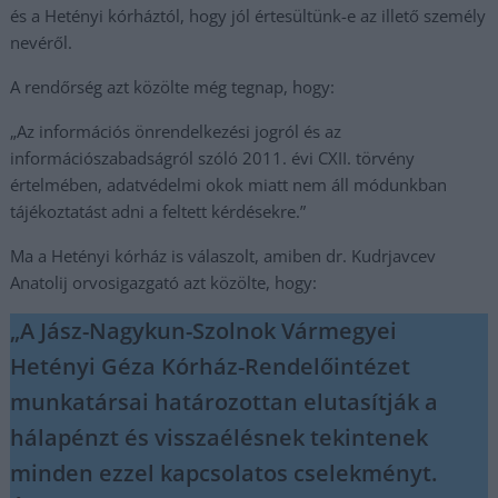
és a Hetényi kórháztól, hogy jól értesültünk-e az illető személy
nevéről.
A rendőrség azt közölte még tegnap, hogy:
„Az információs önrendelkezési jogról és az
információszabadságról szóló 2011. évi CXII. törvény
értelmében, adatvédelmi okok miatt nem áll módunkban
tájékoztatást adni a feltett kérdésekre.”
Ma a Hetényi kórház is válaszolt, amiben dr. Kudrjavcev
Anatolij orvosigazgató azt közölte, hogy:
„A Jász-Nagykun-Szolnok Vármegyei
Hetényi Géza Kórház-Rendelőintézet
munkatársai határozottan elutasítják a
hálapénzt és visszaélésnek tekintenek
minden ezzel kapcsolatos cselekményt.