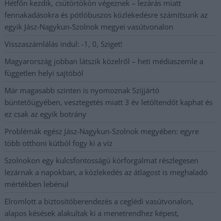
Hétfőn kezdik, csütörtökön végeznek – lezárás miatt
fennakadásokra és pótlóbuszos közlekedésre számítsunk az
egyik Jász-Nagykun-Szolnok megyei vasútvonalon
Visszaszámlálás indul: -1, 0, Sziget!
Magyarország jobban látszik közelről – heti médiaszemle a
független helyi sajtóból
Már magasabb szinten is nyomoznak Szijjártó
büntetőügyében, vesztegetés miatt 3 év letöltendőt kaphat és
ez csak az egyik botrány
Problémák egész Jász-Nagykun-Szolnok megyében: egyre
több otthoni kútból fogy ki a víz
Szolnokon egy kulcsfontosságú körforgalmat részlegesen
lezárnak a napokban, a közlekedés az átlagost is meghaladó
mértékben lebénul
Elromlott a biztosítóberendezés a ceglédi vasútvonalon,
alapos késések alakultak ki a menetrendhez képest,