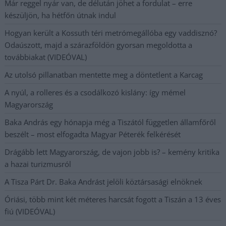
Már reggel nyár van, de délután jöhet a fordulat – erre
készüljön, ha hétfőn útnak indul
Hogyan került a Kossuth téri metrómegállóba egy vaddisznó?
Odaúszott, majd a szárazföldön gyorsan megoldotta a
továbbiakat (VIDEÓVAL)
Az utolsó pillanatban mentette meg a döntetlent a Karcag
A nyúl, a rolleres és a csodálkozó kislány: így mémel
Magyarország
Baka András egy hónapja még a Tiszától független államfőről
beszélt – most elfogadta Magyar Péterék felkérését
Drágább lett Magyarország, de vajon jobb is? – kemény kritika
a hazai turizmusról
A Tisza Párt Dr. Baka Andrást jelöli köztársasági elnöknek
Óriási, több mint két méteres harcsát fogott a Tiszán a 13 éves
fiú (VIDEÓVAL)