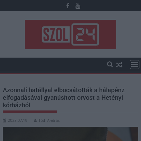
Skip
to
content
Azonnali hatállyal elbocsátották a hálapénz
elfogadásával gyanúsított orvost a Hetényi
kórházból
2023.07.19.
Tóth András