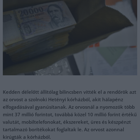
Kedden délelőtt állítólag bilincsben vitték el a rendőrök azt
az orvost a szolnoki Hetényi kórházból, akit hálapénz
elfogadásával gyanúsítanak. Az orvosnál a nyomozók több
mint 37 millió forintot, továbbá közel 10 millió forint értékű
valutát, mobiltelefonokat, ékszereket, üres és készpénzt
tartalmazó borítékokat foglaltak le. Az orvost azonnal
kirúgták a kórházból.