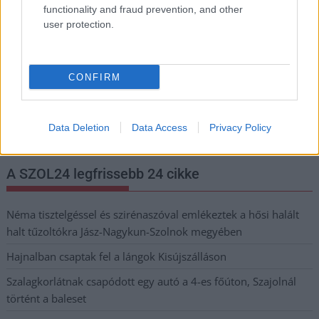
functionality and fraud prevention, and other
meg e-mail címét:
user protection.
Megismertem és elfogadom a
GDPR-szabályzat
ot
CONFIRM
Nem szeretne lemaradni semmiről? Csak egy kattintás, és hírlevelünk a
legfrissebb információkkal és exkluzív tartalmakkal hétről hétre
postaládájába érkezik!
Data Deletion
Data Access
Privacy Policy
A SZOL24 legfrissebb 24 cikke
Néma tisztelgéssel és szirénaszóval emlékeztek a hősi halált
halt tűzoltókra Jász-Nagykun-Szolnok megyében
Hajnalban csaptak fel a lángok Kisújszálláson
Szalagkorlátnak csapódott egy autó a 4-es főúton, Szajolnál
történt a baleset