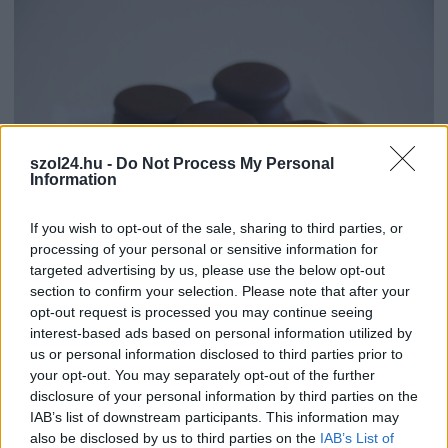
szol24.hu -
Do Not Process My Personal
Information
If you wish to opt-out of the sale, sharing to third parties, or
processing of your personal or sensitive information for
targeted advertising by us, please use the below opt-out
2026.08.07.
Farkas András
section to confirm your selection. Please note that after your
opt-out request is processed you may continue seeing
Ön szerint hogy készül a hamisítatlan szolnoki
habos isler?
interest-based ads based on personal information utilized by
us or personal information disclosed to third parties prior to
Igazi retró klasszikus desszert, amelyet generációk óta
your opt-out. You may separately opt-out of the further
szeretnek, és amelyet sokan ma is próbálnak otthon
disclosure of your personal information by third parties on the
újraalkotni....
IAB’s list of downstream participants. This information may
Szolnok
also be disclosed by us to third parties on the
IAB’s List of