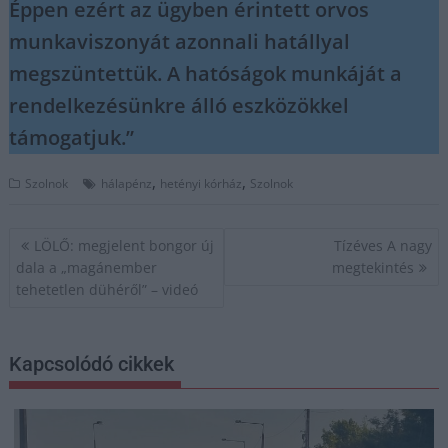
Éppen ezért az ügyben érintett orvos
munkaviszonyát azonnali hatállyal
megszüntettük. A hatóságok munkáját a
rendelkezésünkre álló eszközökkel
támogatjuk.”
,
,
Szolnok
hálapénz
hetényi kórház
Szolnok
Bejegyzés
LÖLŐ: megjelent bongor új
Tízéves A nagy
navigáció
dala a „magánember
megtekintés
tehetetlen dühéről” – videó
Kapcsolódó cikkek