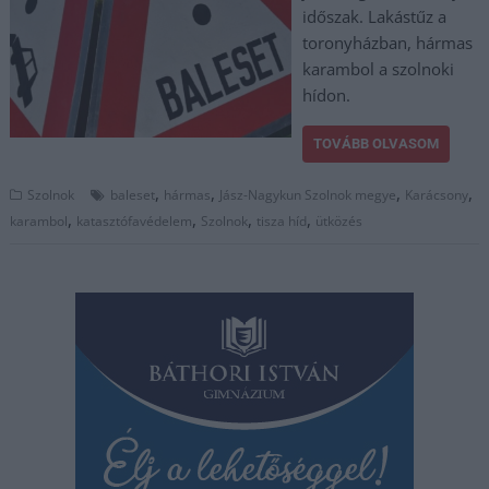
időszak. Lakástűz a
toronyházban, hármas
karambol a szolnoki
hídon.
TOVÁBB OLVASOM
,
,
,
,
Szolnok
baleset
hármas
Jász-Nagykun Szolnok megye
Karácsony
,
,
,
,
karambol
katasztófavédelem
Szolnok
tisza híd
ütközés