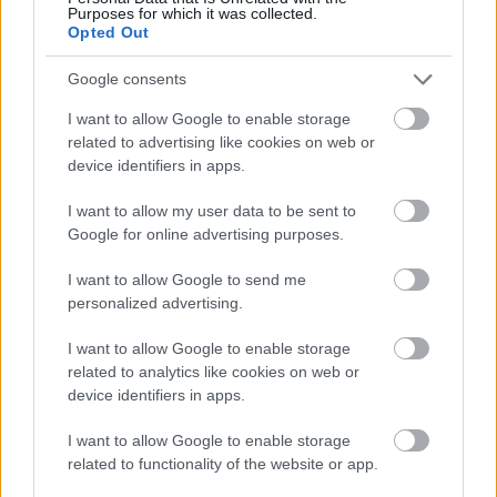
Purposes for which it was collected.
Váratlan fennakadás borította fel a Szolnok–Kecskemét
Opted Out
vasútvonal közlekedését
Google consents
A polgármester a szolnoki cégekhez fordult: több száz
elbocsátott dolgozón segítene
I want to allow Google to enable storage
related to advertising like cookies on web or
Csődbe ment a tószegi Accell Hunland, a hazai
device identifiers in apps.
kerékpárgyártás meghatározó szereplője
I want to allow my user data to be sent to
Egyszer fent, egyszer lent, így festett a Duna a két évvel
Google for online advertising purposes.
ezelőtti árvíz idején és így most – fotógyűjtemény
ugyanazokból a szögekből
I want to allow Google to send me
personalized advertising.
Ilyenek eddig a tapasztalatok a vendégektől – a hőhullám
miatt ingyenes a strandolás Szolnokon
I want to allow Google to enable storage
Nem biztató: a hétvégi kisebb felfrissülés után jövő héten
related to analytics like cookies on web or
device identifiers in apps.
megint visszatér a forróság, újra rekkenő hőség jön, akár 38
fokokkal
I want to allow Google to enable storage
Közzétették a szakértői állásfoglalást, a Fiumei úti fák
related to functionality of the website or app.
többsége szakszerűen már nem ápolható