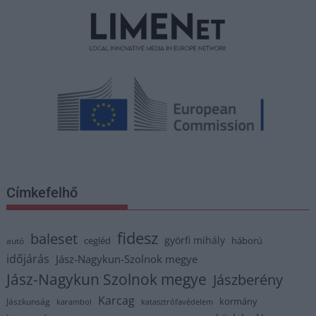
Címkefelhő
fidesz
baleset
györfi mihály
cegléd
háború
autó
időjárás
Jász-Nagykun-Szolnok megye
Jász-Nagykun Szolnok megye
Jászberény
Karcag
kormány
Jászkunság
karambol
katasztrófavédelem