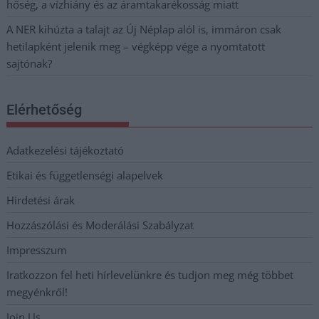
hőség, a vízhiány és az áramtakarékosság miatt
A NER kihúzta a talajt az Új Néplap alól is, immáron csak
hetilapként jelenik meg – végképp vége a nyomtatott
sajtónak?
Elérhetőség
Adatkezelési tájékoztató
Etikai és függetlenségi alapelvek
Hirdetési árak
Hozzászólási és Moderálási Szabályzat
Impresszum
Iratkozzon fel heti hírlevelünkre és tudjon meg még többet
megyénkről!
Join Us