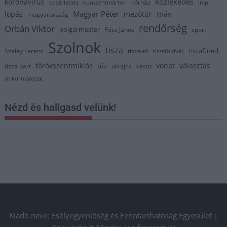
közlekedés
koronavírus
kórház
kosárlabda
kunszentmárton
lmp
Magyar Péter
máv
lopás
mezőtúr
magyarország
rendőrség
Orbán Viktor
polgármester
Pócs János
sport
Szolnok
tisza
tiszafüred
Szalay Ferenc
tisza-tó
tiszaföldvár
törökszentmiklós
vonat
választás
tűz
tisza part
vasút
ukrajna
önkormányzat
Nézd és hallgasd velünk!
Kiadó neve: Esélyegyenlőség és Fenntarthatóság Egyesület |