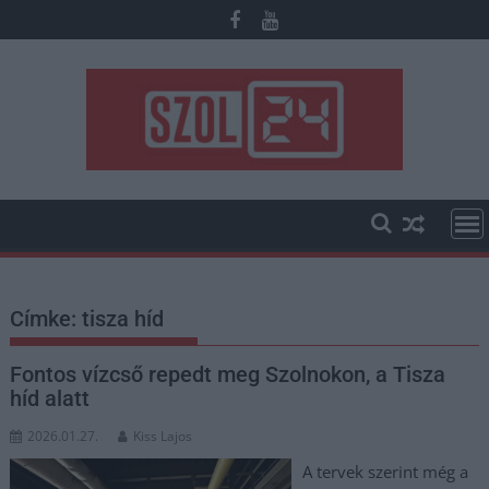
Skip
to
content
Címke:
tisza híd
Fontos vízcső repedt meg Szolnokon, a Tisza
híd alatt
2026.01.27.
Kiss Lajos
A tervek szerint még a