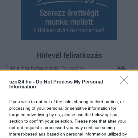
Hírlevél feliratkozás
Adja meg keresztnevét:
Adja
meg e-mail címét:
szol24.hu -
Do Not Process My Personal
Megismertem és elfogadom a
GDPR-szabályzat
ot
Information
If you wish to opt-out of the sale, sharing to third parties, or
processing of your personal or sensitive information for
Nem szeretne lemaradni semmiről? Csak egy kattintás, és hírlevelünk a
targeted advertising by us, please use the below opt-out
legfrissebb információkkal és exkluzív tartalmakkal hétről hétre
section to confirm your selection. Please note that after your
postaládájába érkezik!
opt-out request is processed you may continue seeing
interest-based ads based on personal information utilized by