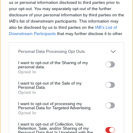
us or personal information disclosed to third parties prior to
A SZOL24 legfrissebb 24 cikke
your opt-out. You may separately opt-out of the further
disclosure of your personal information by third parties on the
IAB’s list of downstream participants. This information may
A Szolnok megyei gazdák nagyon nem akarták a JÉGER
also be disclosed by us to third parties on the
IAB’s List of
további üzemeltetését
Downstream Participants
that may further disclose it to other
Csendélet 5.0: alig balesetveszélyes lépcső és remek
third parties.
állapotban levő buszmegálló mutatja, hogy Szolnok mennyire
Please note that this website/app uses one or more Google
Personal Data Processing Opt Outs
élhető város
services and may gather and store information including but
not limited to your visit or usage behaviour. You may click to
I want to opt-out of the Sharing of my
Pénteken újra csökken a benzin és a gázolaj ára is
personal data.
grant or deny consent to Google and its third-party tags to
Opted In
Napokon belül megválasztja az új köztársasági elnököt az
use your data for below specified purposes in below Google
consent section.
Országgyűlés
I want to opt-out of the Sale of my
Personal Data.
Kiterjedt tüzek pusztítanak az országban, köztük Karcagon
Opted In
Harmadfokú hőségriasztás az országban: Szolnokon klímát
I want to opt-out of processing my
Personal Data for Targeted Advertising.
javítottak, helikoptereket is bevetettek a tüzeknél
Opted In
A zárkában rosszul lett, elájult – ilyen körülményekről
I want to opt-out of Collection, Use,
számoltak be a szolnoki börtönből
Retention, Sale, and/or Sharing of my
Personal Data that Is Unrelated with the