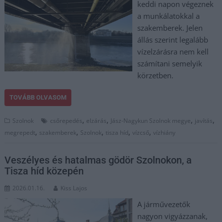
keddi napon végeznek
a munkálatokkal a
szakemberek. Jelen
állás szerint legalább
vízelzárásra nem kell
számítani semelyik
körzetben.
TOVÁBB OLVASOM
,
,
,
,
Szolnok
csőrepedés
elzárás
Jász-Nagykun Szolnok megye
javítás
,
,
,
,
,
megrepedt
szakemberek
Szolnok
tisza híd
vízcső
vízhiány
Veszélyes és hatalmas gödör Szolnokon, a
Tisza híd közepén
2026.01.16.
Kiss Lajos
A járművezetők
nagyon vigyázzanak,