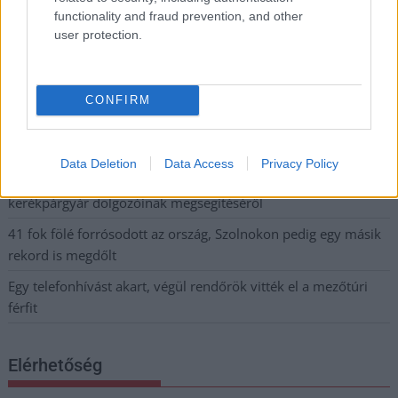
kimaradás is előfordult
functionality and fraud prevention, and other
user protection.
Ön szerint hogy készül a hamisítatlan szolnoki habos isler?
Országos ellenőrzés indult a hazai akkumulátoripari
üzemekben
CONFIRM
Az idei év leglassabb növekedését hozta a június a
kiskereskedelemben
Data Deletion
Data Access
Privacy Policy
Györfi Mihály több tucat vállalkozással egyeztetett a
kerékpárgyár dolgozóinak megsegítéséről
41 fok fölé forrósodott az ország, Szolnokon pedig egy másik
rekord is megdőlt
Egy telefonhívást akart, végül rendőrök vitték el a mezőtúri
férfit
Elérhetőség