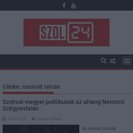
Skip
to
content
Címke:
szeivolt istván
Szolnok megyei politikusok az aHang Nemzeti
Szégyenfalán
2025.10.24.
Fazekas Adrián
Az elmúlt másfél