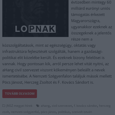
évtizedben mintegy 60
milliárd eurónyi uniós
támogatás érkezett
Magyarországra,
ugyanakkor ezeknek az
összegeknek a jelentős
része nem a
közszolgáltatások, mint az egészségügy, oktatás vagy
infrastruktúra fejlesztését szolgálták, hanem a gazdasági-
politikai elit közelébe került. És ezeknek bizony felelősei is
vannak. Hogy pontosan kik, arról persze lehet vitát nyitni, az
aHang civil szervezet viszont kőkeményen beleállt a nevek
ismertetésébe. A Nemzeti Szégyenfalon találjuk mások mellett
Pócs Jánost, Herczeg Zsoltot és F. Kovács Sándort is.
TOVÁBB OLVASOM
,
,
,
JNSZ megyei hírek
ahang
civil szervezet
f. kovács sándor
herczeg
,
,
,
,
zsolt
nemzeti szégyenfal
pöcs jános
politikus
szeivolt istván