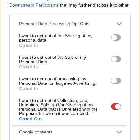
Már reggel nyár van, de délután jöhet a fordulat – erre
Downstream Participants
that may further disclose it to other
készüljön, ha hétfőn útnak indul
third parties.
Hogyan került a Kossuth téri metrómegállóba egy vaddisznó?
Please note that this website/app uses one or more Google
Personal Data Processing Opt Outs
services and may gather and store information including but
Odaúszott, majd a szárazföldön gyorsan megoldotta a
not limited to your visit or usage behaviour. You may click to
I want to opt-out of the Sharing of my
továbbiakat (VIDEÓVAL)
personal data.
grant or deny consent to Google and its third-party tags to
Opted In
Az utolsó pillanatban mentette meg a döntetlent a Karcag
use your data for below specified purposes in below Google
consent section.
I want to opt-out of the Sale of my
A nyúl, a rolleres és a csodálkozó kislány: így mémel
Personal Data.
Magyarország
Opted In
Baka András egy hónapja még a Tiszától független államfőről
I want to opt-out of processing my
Personal Data for Targeted Advertising.
beszélt – most elfogadta Magyar Péterék felkérését
Opted In
Drágább lett Magyarország, de vajon jobb is? – kemény kritika
I want to opt-out of Collection, Use,
a hazai turizmusról
Retention, Sale, and/or Sharing of my
Personal Data that Is Unrelated with the
Purposes for which it was collected.
A Tisza Párt Dr. Baka Andrást jelöli köztársasági elnöknek
Opted Out
Óriási, több mint két méteres harcsát fogott a Tiszán a 13 éves
Google consents
fiú (VIDEÓVAL)