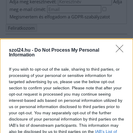
Adja meg keresztnevét:
Adja
meg e-mail címét:
Megismertem és elfogadom a
GDPR-szabályzat
ot
Nem szeretne lemaradni semmiről? Csak egy kattintás, és hírlevelünk a
legfrissebb információkkal és exkluzív tartalmakkal hétről hétre
szol24.hu -
Do Not Process My Personal
Information
postaládájába érkezik!
If you wish to opt-out of the sale, sharing to third parties, or
A SZOL24 legfrissebb 24 cikke
processing of your personal or sensitive information for
targeted advertising by us, please use the below opt-out
section to confirm your selection. Please note that after your
Néma tisztelgéssel és szirénaszóval emlékeztek a hősi halált
opt-out request is processed you may continue seeing
halt tűzoltókra Jász-Nagykun-Szolnok megyében
interest-based ads based on personal information utilized by
us or personal information disclosed to third parties prior to
Hajnalban csaptak fel a lángok Kisújszálláson
your opt-out. You may separately opt-out of the further
disclosure of your personal information by third parties on the
Szalagkorlátnak csapódott egy autó a 4-es főúton, Szajolnál
IAB’s list of downstream participants. This information may
történt a baleset
also be disclosed by us to third parties on the
IAB’s List of