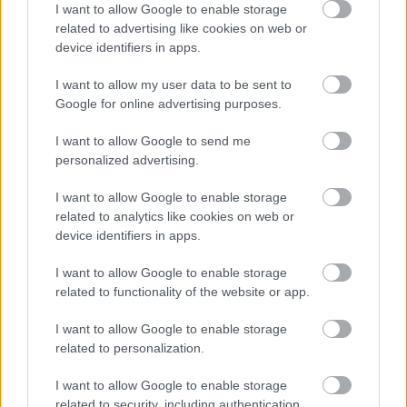
I want to allow Google to enable storage
Hétfőn kezdik, csütörtökön végeznek – lezárás miatt
related to advertising like cookies on web or
fennakadásokra és pótlóbuszos közlekedésre számítsunk az
device identifiers in apps.
egyik Jász-Nagykun-Szolnok megyei vasútvonalon
I want to allow my user data to be sent to
Visszaszámlálás indul: -1, 0, Sziget!
Google for online advertising purposes.
Magyarország jobban látszik közelről – heti médiaszemle a
független helyi sajtóból
I want to allow Google to send me
personalized advertising.
Már magasabb szinten is nyomoznak Szijjártó
büntetőügyében, vesztegetés miatt 3 év letöltendőt kaphat és
I want to allow Google to enable storage
ez csak az egyik botrány
related to analytics like cookies on web or
device identifiers in apps.
Problémák egész Jász-Nagykun-Szolnok megyében: egyre
több otthoni kútból fogy ki a víz
I want to allow Google to enable storage
related to functionality of the website or app.
Szolnokon egy kulcsfontosságú körforgalmat részlegesen
lezárnak a napokban, a közlekedés az átlagost is meghaladó
I want to allow Google to enable storage
mértékben lebénul
related to personalization.
Elromlott a biztosítóberendezés a ceglédi vasútvonalon,
I want to allow Google to enable storage
alapos késések alakultak ki a menetrendhez képest,
related to security, including authentication