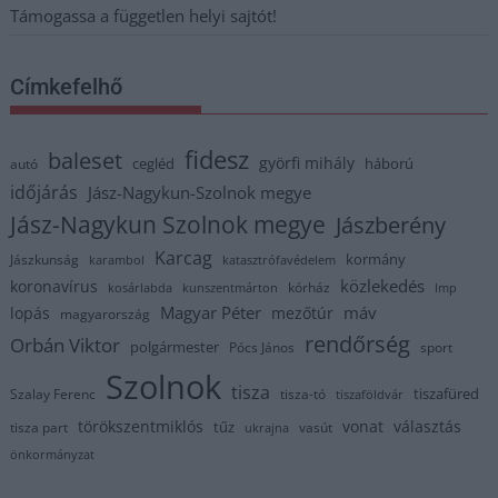
Támogassa a független helyi sajtót!
Címkefelhő
fidesz
baleset
györfi mihály
cegléd
háború
autó
időjárás
Jász-Nagykun-Szolnok megye
Jász-Nagykun Szolnok megye
Jászberény
Karcag
kormány
Jászkunság
karambol
katasztrófavédelem
közlekedés
koronavírus
kórház
kosárlabda
kunszentmárton
lmp
Magyar Péter
máv
lopás
mezőtúr
magyarország
rendőrség
Orbán Viktor
polgármester
Pócs János
sport
Szolnok
tisza
tiszafüred
Szalay Ferenc
tisza-tó
tiszaföldvár
törökszentmiklós
vonat
választás
tűz
tisza part
vasút
ukrajna
önkormányzat