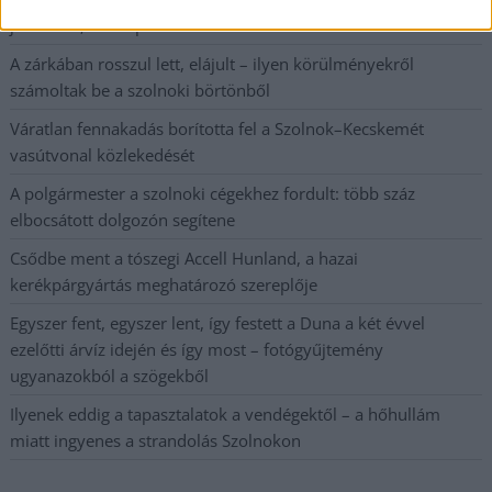
javítottak, helikoptereket is bevetettek a tüzeknél
A zárkában rosszul lett, elájult – ilyen körülményekről
számoltak be a szolnoki börtönből
Váratlan fennakadás borította fel a Szolnok–Kecskemét
vasútvonal közlekedését
A polgármester a szolnoki cégekhez fordult: több száz
elbocsátott dolgozón segítene
Csődbe ment a tószegi Accell Hunland, a hazai
kerékpárgyártás meghatározó szereplője
Egyszer fent, egyszer lent, így festett a Duna a két évvel
ezelőtti árvíz idején és így most – fotógyűjtemény
ugyanazokból a szögekből
Ilyenek eddig a tapasztalatok a vendégektől – a hőhullám
miatt ingyenes a strandolás Szolnokon