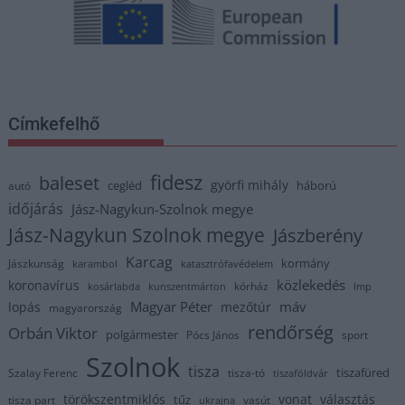
Címkefelhő
fidesz
baleset
györfi mihály
cegléd
háború
autó
időjárás
Jász-Nagykun-Szolnok megye
Jász-Nagykun Szolnok megye
Jászberény
Karcag
kormány
Jászkunság
karambol
katasztrófavédelem
közlekedés
koronavírus
kórház
kosárlabda
kunszentmárton
lmp
Magyar Péter
máv
lopás
mezőtúr
magyarország
rendőrség
Orbán Viktor
polgármester
Pócs János
sport
Szolnok
tisza
tiszafüred
Szalay Ferenc
tisza-tó
tiszaföldvár
törökszentmiklós
vonat
választás
tűz
tisza part
vasút
ukrajna