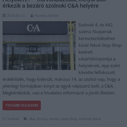
érkezik a bezáró szolnoki C&A helyére
2024.03.12.
Fazekas Adrián
Szolnok 4. és 442.
számú főutjainak
kereszteződéséhez
közel fekvő Stop Shop
kedvelt
vásárlóközpontja a
helyieknek, épp ezért
követte felfokozott
érdeklődés, hogy kiderült, március 14. az utolsó nap, hogy a
jelenlegi formájában kinyit az egyik népszerű bolt, a C&A.
Megkérdeztük, van-e hivatalos információ a jövőt illetően.
TOVÁBB OLVASOM
,
,
,
,
Szolnok
c&a
hervis
sinsay
stop shop
szolnoki pláza