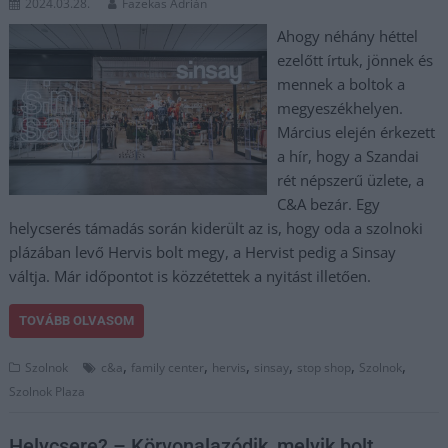
2024.03.28.
Fazekas Adrián
Ahogy néhány héttel
ezelőtt írtuk, jönnek és
mennek a boltok a
megyeszékhelyen.
Március elején érkezett
a hír, hogy a Szandai
rét népszerű üzlete, a
C&A bezár. Egy
helycserés támadás során kiderült az is, hogy oda a szolnoki
plázában levő Hervis bolt megy, a Hervist pedig a Sinsay
váltja. Már időpontot is közzétettek a nyitást illetően.
TOVÁBB OLVASOM
,
,
,
,
,
,
Szolnok
c&a
family center
hervis
sinsay
stop shop
Szolnok
Szolnok Plaza
Helycsere? – Körvonalazódik, melyik bolt