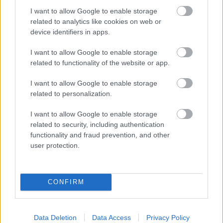
I want to allow Google to enable storage
A Tisza kormány minisztere újabb nagy változásokról döntött
related to analytics like cookies on web or
a közoktatásban – például az iskolaigazgatók visszakapják
device identifiers in apps.
munkáltatói jogaikat
I want to allow Google to enable storage
Sok volt az igazolatlan hiányzás, Pócs János fizetéslevonást
related to functionality of the website or app.
kapott, más fideszesek még kevesebbet vittek haza
I want to allow Google to enable storage
A Szolnok megyei gazdák nagyon nem akarták a JÉGER
related to personalization.
további üzemeltetését
I want to allow Google to enable storage
Csendélet 5.0: alig balesetveszélyes lépcső és remek
related to security, including authentication
állapotban levő buszmegálló mutatja, hogy Szolnok mennyire
functionality and fraud prevention, and other
élhető város
user protection.
Pénteken újra csökken a benzin és a gázolaj ára is
Napokon belül megválasztja az új köztársasági elnököt az
CONFIRM
Országgyűlés
Kiterjedt tüzek pusztítanak az országban, köztük Karcagon
Data Deletion
Data Access
Privacy Policy
Harmadfokú hőségriasztás az országban: Szolnokon klímát