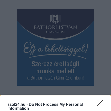
Hírlevél feliratkozás
szol24.hu -
Do Not Process My Personal
Adja meg keresztnevét:
Adja
Information