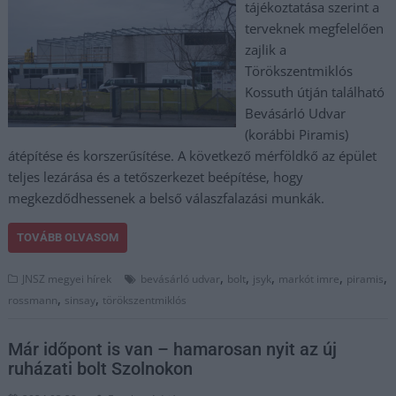
tájékoztatása szerint a
terveknek megfelelően
zajlik a
Törökszentmiklós
Kossuth útján található
Bevásárló Udvar
(korábbi Piramis)
átépítése és korszerűsítése. A következő mérföldkő az épület
teljes lezárása és a tetőszerkezet beépítése, hogy
megkezdődhessenek a belső válaszfalazási munkák.
TOVÁBB OLVASOM
,
,
,
,
,
JNSZ megyei hírek
bevásárló udvar
bolt
jsyk
markót imre
piramis
,
,
rossmann
sinsay
törökszentmiklós
Már időpont is van – hamarosan nyit az új
ruházati bolt Szolnokon