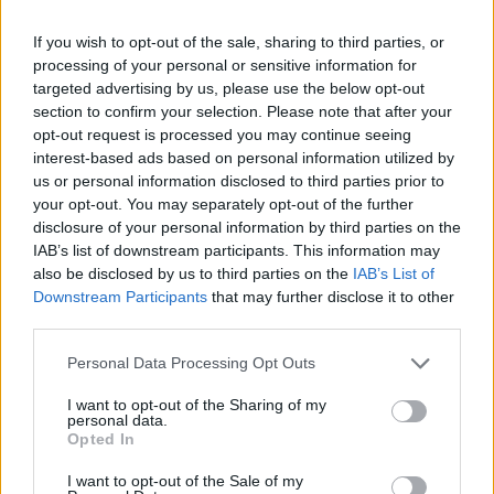
meg e-mail címét:
Megismertem és elfogadom a
GDPR-szabályzat
ot
If you wish to opt-out of the sale, sharing to third parties, or
processing of your personal or sensitive information for
targeted advertising by us, please use the below opt-out
section to confirm your selection. Please note that after your
Nem szeretne lemaradni semmiről? Csak egy kattintás, és hírlevelünk a
opt-out request is processed you may continue seeing
interest-based ads based on personal information utilized by
legfrissebb információkkal és exkluzív tartalmakkal hétről hétre
us or personal information disclosed to third parties prior to
postaládájába érkezik!
your opt-out. You may separately opt-out of the further
disclosure of your personal information by third parties on the
IAB’s list of downstream participants. This information may
A SZOL24 legfrissebb 24 cikke
also be disclosed by us to third parties on the
IAB’s List of
Downstream Participants
that may further disclose it to other
third parties.
Már magasabb szinten is nyomoznak Szijjártó
büntetőügyében, vesztegetés miatt 3 év letöltendőt kaphat és
Please note that this website/app uses one or more Google
Personal Data Processing Opt Outs
ez csak az egyik botrány
services and may gather and store information including but
not limited to your visit or usage behaviour. You may click to
I want to opt-out of the Sharing of my
Problémák egész Jász-Nagykun-Szolnok megyében: egyre
personal data.
grant or deny consent to Google and its third-party tags to
több otthoni kútból fogy ki a víz
Opted In
use your data for below specified purposes in below Google
consent section.
Szolnokon egy kulcsfontosságú körforgalmat részlegesen
I want to opt-out of the Sale of my