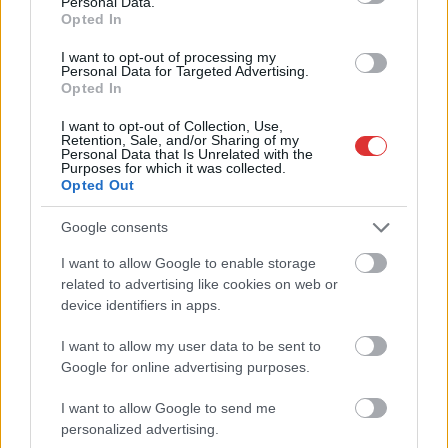
Personal Data.
lezárnak a napokban, a közlekedés az átlagost is meghaladó
Opted In
mértékben lebénul
I want to opt-out of processing my
Elromlott a biztosítóberendezés a ceglédi vasútvonalon,
Personal Data for Targeted Advertising.
Opted In
alapos késések alakultak ki a menetrendhez képest,
kimaradás is előfordult
I want to opt-out of Collection, Use,
Retention, Sale, and/or Sharing of my
Ön szerint hogy készül a hamisítatlan szolnoki habos isler?
Personal Data that Is Unrelated with the
Purposes for which it was collected.
Opted Out
Országos ellenőrzés indult a hazai akkumulátoripari
üzemekben
Google consents
Az idei év leglassabb növekedését hozta a június a
I want to allow Google to enable storage
kiskereskedelemben
related to advertising like cookies on web or
Györfi Mihály több tucat vállalkozással egyeztetett a
device identifiers in apps.
kerékpárgyár dolgozóinak megsegítéséről
I want to allow my user data to be sent to
41 fok fölé forrósodott az ország, Szolnokon pedig egy másik
Google for online advertising purposes.
rekord is megdőlt
I want to allow Google to send me
Egy telefonhívást akart, végül rendőrök vitték el a mezőtúri
personalized advertising.
férfit