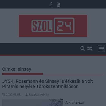
Skip
to
content
Címke:
sinsay
JYSK, Rossmann és Sinsay is érkezik a volt
Piramis helyére Törökszentmiklóson
2025.03.03.
Fazekas Adrián
A kivitelező