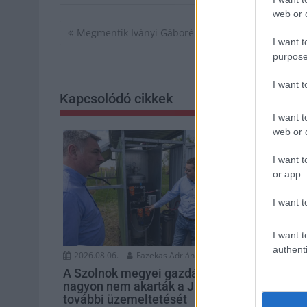
web or d
Bejegyzés
Megmentik Iványi Gáborék szolnoki idősotthonát
I want t
navigáció
purpose
I want 
Kapcsolódó cikkek
I want t
web or d
I want t
or app.
I want t
I want t
authenti
2026.08.06.
Fazekas Adrián
2026.08.06.
A Szolnok megyei gazdák
Csődbe men
nagyon nem akarták a JÉGER
Hunland, a
további üzemeltetését
kerékpárgy