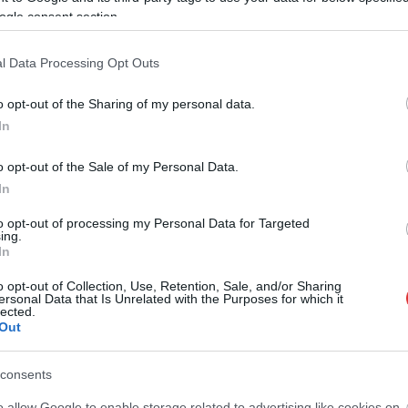
ogle consent section.
l Data Processing Opt Outs
o opt-out of the Sharing of my personal data.
In
o opt-out of the Sale of my Personal Data.
In
to opt-out of processing my Personal Data for Targeted
ing.
In
o opt-out of Collection, Use, Retention, Sale, and/or Sharing
ersonal Data that Is Unrelated with the Purposes for which it
lected.
Out
messzire elkerülné a propagandát,
iratkozzon fel hírlevelünkre
!
tson ide
és csatlakozzon adománygyűjtésünkhöz!
consents
,
,
,
,
mre
piramis
rossmann
sinsay
törökszentmiklós
o allow Google to enable storage related to advertising like cookies on