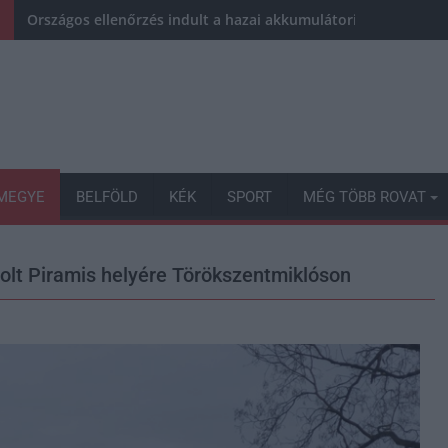
Országos ellenőrzés indult a hazai akkumulátoripari üzemek
MEGYE
BELFÖLD
KÉK
SPORT
MÉG TÖBB ROVAT
olt Piramis helyére Törökszentmiklóson