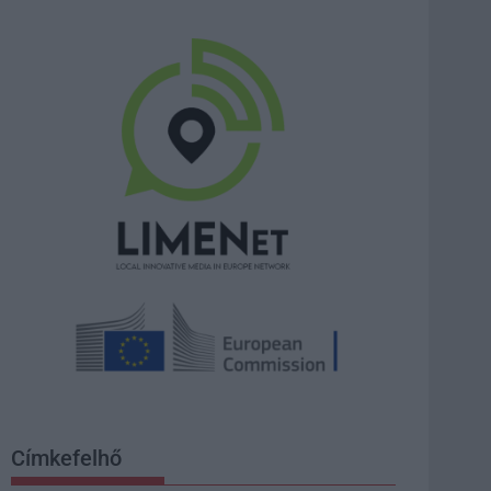
Címkefelhő