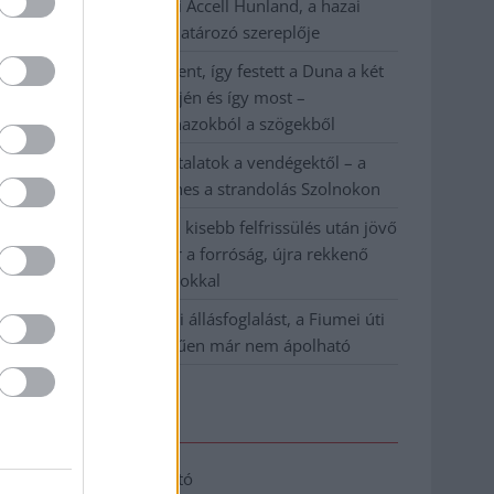
Csődbe ment a tószegi Accell Hunland, a hazai
kerékpárgyártás meghatározó szereplője
Egyszer fent, egyszer lent, így festett a Duna a két
évvel ezelőtti árvíz idején és így most –
fotógyűjtemény ugyanazokból a szögekből
Ilyenek eddig a tapasztalatok a vendégektől – a
hőhullám miatt ingyenes a strandolás Szolnokon
Nem biztató: a hétvégi kisebb felfrissülés után jövő
héten megint visszatér a forróság, újra rekkenő
hőség jön, akár 38 fokokkal
Közzétették a szakértői állásfoglalást, a Fiumei úti
fák többsége szakszerűen már nem ápolható
Elérhetőség
Adatkezelési tájékoztató