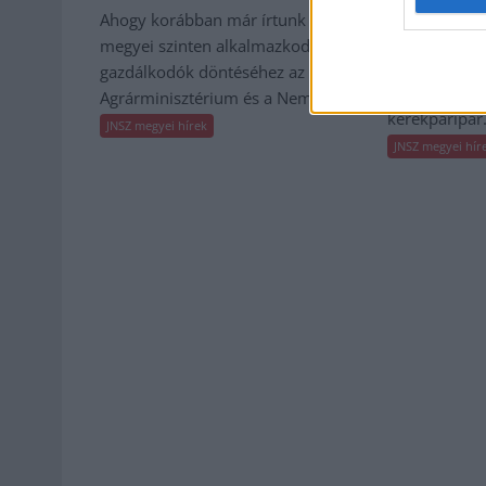
szereplője
Ahogy korábban már írtunk róla,
Leállt a term
megyei szinten alkalmazkodik a
miközben a h
gazdálkodók döntéséhez az
fizetési hala
Agrárminisztérium és a Nemzeti...
kerékpáripar.
JNSZ megyei hírek
JNSZ megyei hír