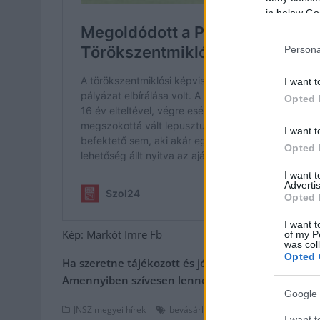
in below Go
Persona
I want t
Opted 
I want t
Opted 
I want 
Advertis
Opted 
I want t
Kép: Markót Imre Fb
of my P
was col
Opted 
Ha szeretne tájékozott és jól értesült lenni, de 
Amennyiben szívesen lenne a támogatónk,
kattin
Google 
,
,
,
JNSZ megyei hírek
bevásárló udvar
bolt
jsyk
markót i
I want t