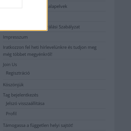
Etikai és függetlenségi alapelvek
Hirdetési árak
Hozzászólási és Moderálási Szabályzat
Impresszum
Iratkozzon fel heti hírlevelünkre és tudjon meg
még többet megyénkről!
Join Us
Regisztráció
Köszönjük
Tag bejelentkezés
Jelszó visszaállítása
Profil
Támogassa a független helyi sajtót!