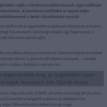
gfelelően zajlik a Törökszentmiklós Kossuth útján található
rszerűsítése. A következő mérföldkő az épület teljes
kezdődhessenek a belső válaszfalazási munkák.
n találkozott és egyeztetett az építkezés helyszínén a Piramis
enlegi folyamatairól. Közösségi oldalán úgy fogalmazott, a
ezett ütemezés szerint zajlik.
ék a korábban hiányzó homlokzati falakat és helyükre kerültek
szerkezeti elemei is jelentős előrelépést mutatnak – a kisebb
tartói szintén a helyükön vannak már.
 végén történik meg, az új épületben olyan
nt a Jysk, Rossmann, KIK, TEDi és Sinsay.
vül, míg a Kossuth út felőli udvarban közösségi tér jön létre,
 környezetet a látogatók számára. Itt alakítják ki az
y teljes főhomlokzatát zöldtető borítja majd.