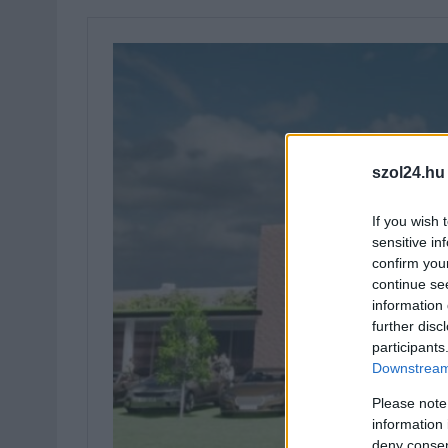
szol24.hu
If you wish 
sensitive in
confirm you
continue se
information 
further disc
participants
Downstream 
Please note
information 
deny consent