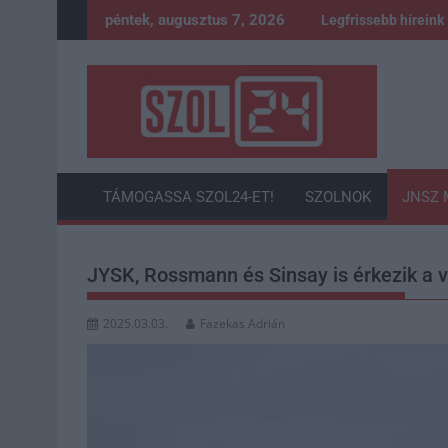
Skip
péntek, augusztus 7, 2026
Legfrissebb híreink
to
content
TÁMOGASSA SZOL24-ET!
SZOLNOK
JNSZ 
JYSK, Rossmann és Sinsay is érkezik a v
2025.03.03.
Fazekas Adrián