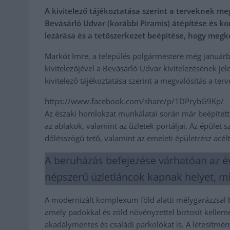
A kivitelező tájékoztatása szerint a terveknek me
Bevásárló Udvar (korábbi Piramis) átépítése és ko
lezárása és a tetőszerkezet beépítése, hogy meg
Markót Imre, a település polgármestere még januárba
kivitelezőjével a Bevásárló Udvar kivitelezésének jel
kivitelező tájékoztatása szerint a megvalósítás a terv
https://www.facebook.com/share/p/1DPrybG9Kp/
Az északi homlokzat munkálatai során már beépített
az ablakok, valamint az üzletek portáljai. Az épület 
dőlésszögű tető, valamint az emeleti épületrész acél
A beruházás befejezése várhatóan az év
népszerű üzletláncok kapnak helyet, mi
A modernizált komplexum föld alatti mélygarázzsal bő
amely padokkal és zöld növényzettel biztosít kellemes
akadálymentes és családi parkolókat is. A létesítmén