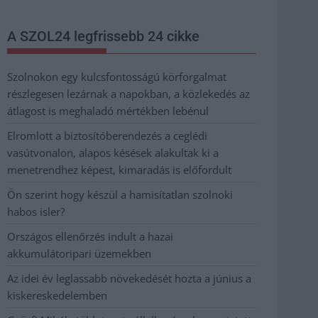
A SZOL24 legfrissebb 24 cikke
Szolnokon egy kulcsfontosságú körforgalmat
részlegesen lezárnak a napokban, a közlekedés az
átlagost is meghaladó mértékben lebénul
Elromlott a biztosítóberendezés a ceglédi
vasútvonalon, alapos késések alakultak ki a
menetrendhez képest, kimaradás is előfordult
Ön szerint hogy készül a hamisítatlan szolnoki
habos isler?
Országos ellenőrzés indult a hazai
akkumulátoripari üzemekben
Az idei év leglassabb növekedését hozta a június a
kiskereskedelemben