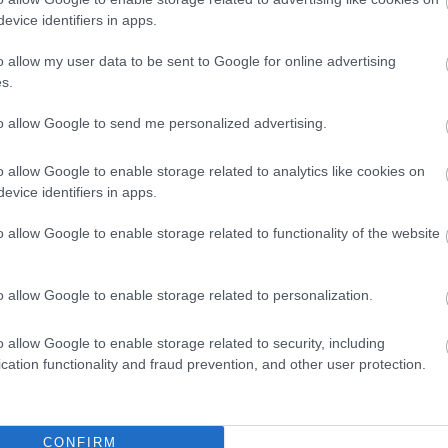
evice identifiers in apps.
Magyar Péter teljesen meglepte a Fidesz
o allow my user data to be sent to Google for online advertising
propagandistáját, amikor virágot adott neki
s.
to allow Google to send me personalized advertising.
o allow Google to enable storage related to analytics like cookies on
evice identifiers in apps.
o allow Google to enable storage related to functionality of the website
o allow Google to enable storage related to personalization.
o allow Google to enable storage related to security, including
cation functionality and fraud prevention, and other user protection.
Fazekas Adrián
2026.08.05.
szol24.hu
t a tószegi Accell
Tánccal, zeneszóval és vásárral
 hazai
telik meg Jászberény, indul a
ártás meghatározó
Csángó Fesztivál
CONFIRM