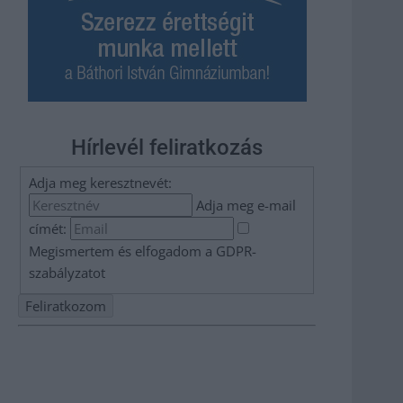
Hírlevél feliratkozás
Adja meg keresztnevét:
Adja meg e-mail
címét:
Megismertem és elfogadom a
GDPR-
szabályzat
ot
Nem szeretne lemaradni semmiről? Csak egy kattintás, és
hírlevelünk a legfrissebb információkkal és exkluzív
tartalmakkal hétről hétre postaládájába érkezik!