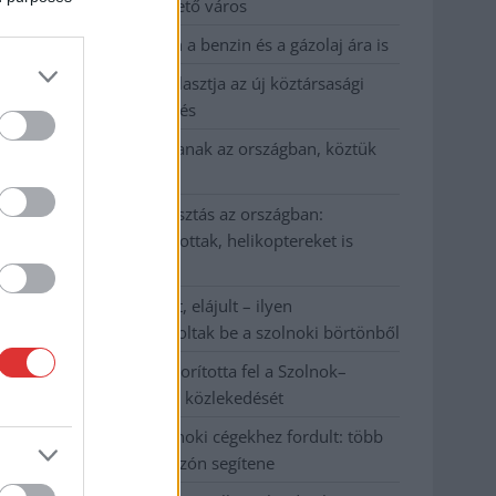
Szolnok mennyire élhető város
Pénteken újra csökken a benzin és a gázolaj ára is
Napokon belül megválasztja az új köztársasági
elnököt az Országgyűlés
Kiterjedt tüzek pusztítanak az országban, köztük
Karcagon
Harmadfokú hőségriasztás az országban:
Szolnokon klímát javítottak, helikoptereket is
bevetettek a tüzeknél
A zárkában rosszul lett, elájult – ilyen
körülményekről számoltak be a szolnoki börtönből
Váratlan fennakadás borította fel a Szolnok–
Kecskemét vasútvonal közlekedését
A polgármester a szolnoki cégekhez fordult: több
száz elbocsátott dolgozón segítene