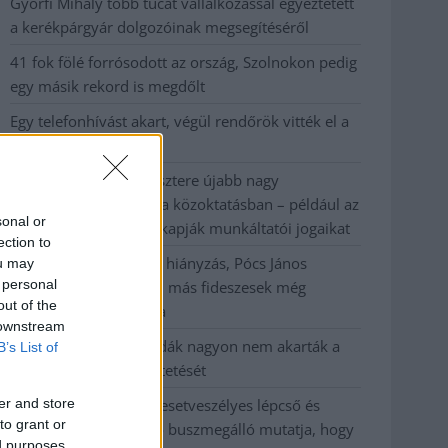
Györfi Mihály több tucat vállalkozással egyeztetett
a kerékpárgyár dolgozóinak megsegítéséről
41 fok fölé forrósodott az ország, Szolnokon pedig
egy másik rekord is megdőlt
Egy telefonhívást akart, végül rendőrök vitték el a
mezőtúri férfit
A Tisza kormány minisztere újabb nagy
változásokról döntött a közoktatásban – például az
sonal or
iskolaigazgatók visszakapják munkáltatói jogaikat
ection to
Sok volt az igazolatlan hiányzás, Pócs János
ou may
 personal
fizetéslevonást kapott, más fideszesek még
out of the
kevesebbet vittek haza
 downstream
A Szolnok megyei gazdák nagyon nem akarták a
B’s List of
JÉGER további üzemeltetését
er and store
Csendélet 5.0: alig balesetveszélyes lépcső és
to grant or
remek állapotban levő buszmegálló mutatja, hogy
ed purposes