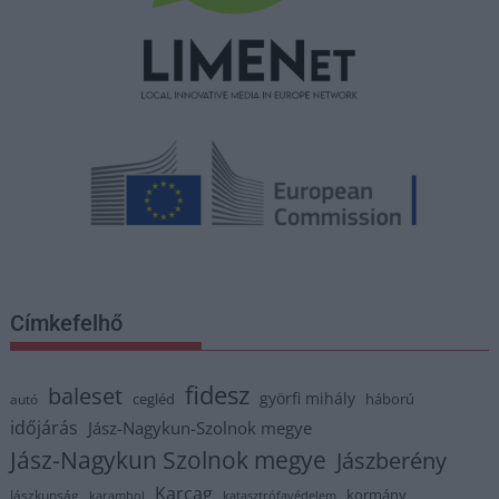
Címkefelhő
fidesz
baleset
györfi mihály
cegléd
háború
autó
időjárás
Jász-Nagykun-Szolnok megye
Jász-Nagykun Szolnok megye
Jászberény
Karcag
kormány
Jászkunság
karambol
katasztrófavédelem