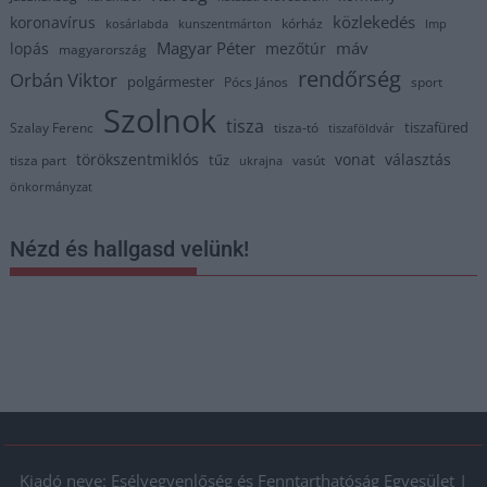
közlekedés
koronavírus
kórház
kosárlabda
kunszentmárton
lmp
Magyar Péter
máv
lopás
mezőtúr
magyarország
rendőrség
Orbán Viktor
polgármester
Pócs János
sport
Szolnok
tisza
tiszafüred
Szalay Ferenc
tisza-tó
tiszaföldvár
törökszentmiklós
vonat
választás
tűz
tisza part
vasút
ukrajna
önkormányzat
Nézd és hallgasd velünk!
Kiadó neve: Esélyegyenlőség és Fenntarthatóság Egyesület |