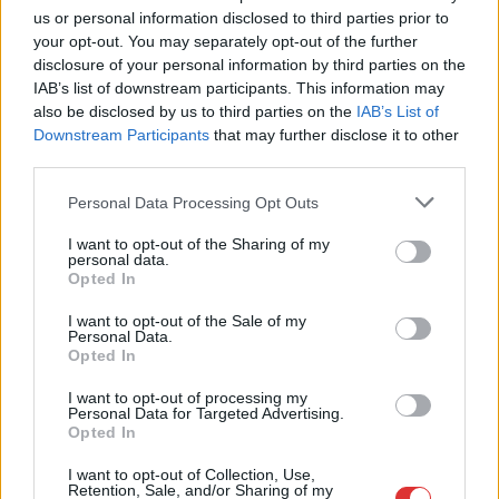
A MÚOSZ sajtódíjának második helyét nyerte el a Borsod24 és
us or personal information disclosed to third parties prior to
a Paraméter közös riportfilmje a Sajó szennyezéséről
your opt-out. You may separately opt-out of the further
Tánccal, zeneszóval és vásárral telik meg Jászberény, indul a
disclosure of your personal information by third parties on the
IAB’s list of downstream participants. This information may
Csángó Fesztivál
also be disclosed by us to third parties on the
IAB’s List of
Meghosszabbított hőségriasztás és vízkorlátozások, a
Downstream Participants
that may further disclose it to other
mezőtúri kórházban leállt a klíma
third parties.
Átszervezi működését az osztrák óriáscég, Szolnok is érintett
Please note that this website/app uses one or more Google
Personal Data Processing Opt Outs
services and may gather and store information including but
Tragédiába torkollott a segítségnyújtás elmulasztása, három
not limited to your visit or usage behaviour. You may click to
I want to opt-out of the Sharing of my
personal data.
kisújszállási lakos ellen emeltek vádat
grant or deny consent to Google and its third-party tags to
Opted In
use your data for below specified purposes in below Google
Hatalmas lángok csaptak fel Szolnokon
consent section.
I want to opt-out of the Sale of my
Personal Data.
Vízitraffipax a Tisza-tavon: mostantól senki sem úszhatja meg
Opted In
a száguldozást
I want to opt-out of processing my
Szolnokra is megérkezik a nyár eddigi legkeményebb napja
Personal Data for Targeted Advertising.
Opted In
Már Szolnokon is korlátozások léptek életbe a tartós hatalmas
hőség, a vízhiány és az áramtakarékosság miatt
I want to opt-out of Collection, Use,
Retention, Sale, and/or Sharing of my