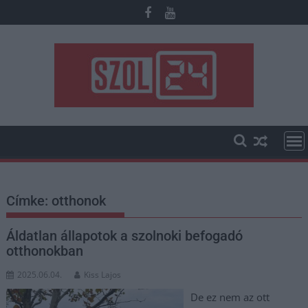
Skip
to
content
Címke:
otthonok
Áldatlan állapotok a szolnoki befogadó
otthonokban
2025.06.04.
Kiss Lajos
De ez nem az ott