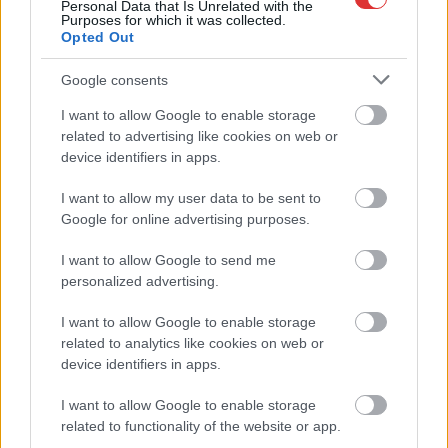
Personal Data that Is Unrelated with the
A NER kihúzta a talajt az Új Néplap alól is, immáron csak
Purposes for which it was collected.
hetilapként jelenik meg – végképp vége a nyomtatott
Opted Out
sajtónak?
Google consents
Befejeződött a szolnoki Szentháromság-templom felújítása
I want to allow Google to enable storage
Szimfonikus köntösben tért vissza a Queen világa a fővárosba
related to advertising like cookies on web or
device identifiers in apps.
Ilyen, amikor „fél” a Tisza – a durva csapadékhiány nagyon
meglátszik
I want to allow my user data to be sent to
Google for online advertising purposes.
Lehet, hogy mégis megússzuk Paks teljes leállítását, némileg
emelkedett a vízszint (VIDEÓVAL)
I want to allow Google to send me
Tugyi Zétény ezüstérmet szerzett a bakui U17-es birkózó-
personalized advertising.
világbajnokságon
I want to allow Google to enable storage
Jászberényben is korlátozásokat vezetnek be
related to analytics like cookies on web or
device identifiers in apps.
Átfogó országos ellenőrzés indult a hazai akkumulátoripari
üzemekben
I want to allow Google to enable storage
related to functionality of the website or app.
A Tisza visszahúzódott, és évszázadok óta nem látott