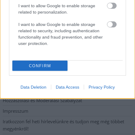
maradványok kerültek elő
I want to allow Google to enable storage
related to personalization.
Mentők és rendőrök lepték el az Ady Endre utat, egy
kerékpáros is érintett
I want to allow Google to enable storage
related to security, including authentication
Parázs vita a Fiumei úti beruházásról: mi lesz a fákkal?
functionality and fraud prevention, and other
user protection.
Elérhetőség
CONFIRM
Adatkezelési tájékoztató
Etikai és függetlenségi alapelvek
Data Deletion
Data Access
Privacy Policy
Hirdetési árak
Hozzászólási és Moderálási Szabályzat
Impresszum
Iratkozzon fel heti hírlevelünkre és tudjon meg még többet
megyénkről!