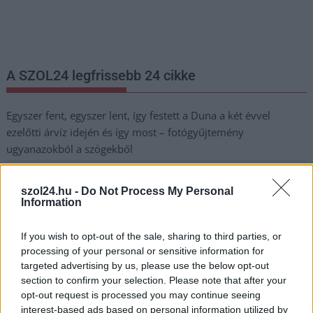
legfrissebb információkkal és exkluzív tartalmakkal hétről hétre
postaládájába érkezik!
A SZOL24 legfrissebb 24 cikke
Egyszer fent, egyszer lent, így festett a Duna a két évvel
ezelőtti árvíz idején és így most – fotógyűjtemény
ugyanazokból a szögekből
Ilyenek eddig a tapasztalatok a vendégektől – a hőhullám
miatt ingyenes a strandolás Szolnokon
szol24.hu -
Do Not Process My Personal
Information
Nem biztató: a hétvégi kisebb felfrissülés után jövő héten
megint visszatér a forróság, újra rekkenő hőség jön, akár 38
If you wish to opt-out of the sale, sharing to third parties, or
fokokkal
processing of your personal or sensitive information for
targeted advertising by us, please use the below opt-out
Közzétették a szakértői állásfoglalást, a Fiumei úti fák
section to confirm your selection. Please note that after your
többsége szakszerűen már nem ápolható
opt-out request is processed you may continue seeing
interest-based ads based on personal information utilized by