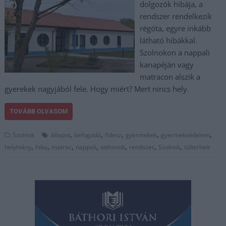
dolgozók hibája, a
rendszer rendelkezik
régóta, egyre inkább
látható hibákkal.
Szolnokon a nappali
kanapéján vagy
matracon alszik a
gyerekek nagyjából fele. Hogy miért? Mert nincs hely.
TOVÁBB OLVASOM
,
,
,
,
,
Szolnok
állapot
befogadó
fidesz
gyermekek
gyermekvédelem
,
,
,
,
,
,
,
helyhiány
hiba
matrac
nappali
otthonok
rendszer
Szolnok
túlterhelt