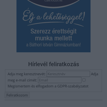
Hírlevél feliratkozás
Adja meg keresztnevét:
Adja
meg e-mail címét:
Megismertem és elfogadom a
GDPR-szabályzat
ot
Nem szeretne lemaradni semmiről? Csak egy kattintás, és hírlevelünk a