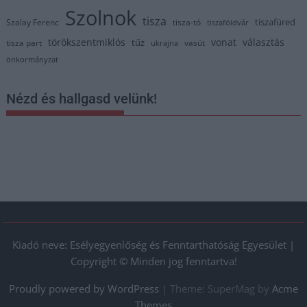
Szolnok
tisza
tiszafüred
Szalay Ferenc
tisza-tó
tiszaföldvár
törökszentmiklós
vonat
választás
tűz
tisza part
vasút
ukrajna
önkormányzat
Nézd és hallgasd velünk!
Kiadó neve: Esélyegyenlőség és Fenntarthatóság Egyesület |
Copyright © Minden jog fenntartva!
Proudly powered by WordPress
|
Theme: SuperMag by
Acme
Themes