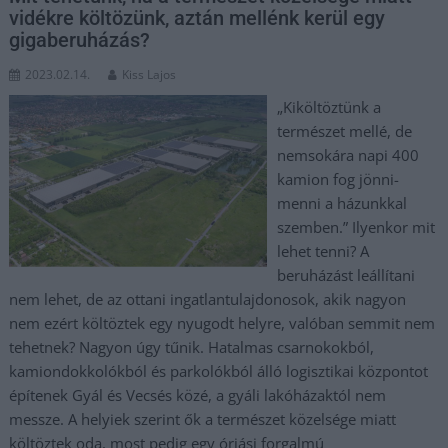
vidékre költözünk, aztán mellénk kerül egy
gigaberuházás?
2023.02.14.
Kiss Lajos
„Kiköltöztünk a
természet mellé, de
nemsokára napi 400
kamion fog jönni-
menni a házunkkal
szemben.” Ilyenkor mit
lehet tenni? A
beruházást leállítani
nem lehet, de az ottani ingatlantulajdonosok, akik nagyon
nem ezért költöztek egy nyugodt helyre, valóban semmit nem
tehetnek? Nagyon úgy tűnik. Hatalmas csarnokokból,
kamiondokkolókból és parkolókból álló logisztikai központot
építenek Gyál és Vecsés közé, a gyáli lakóházaktól nem
messze. A helyiek szerint ők a természet közelsége miatt
költöztek oda, most pedig egy óriási forgalmú