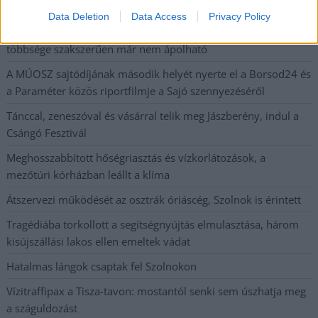
fokokkal
Data Deletion
Data Access
Privacy Policy
Közzétették a szakértői állásfoglalást, a Fiumei úti fák
többsége szakszerűen már nem ápolható
A MÚOSZ sajtódíjának második helyét nyerte el a Borsod24 és
a Paraméter közös riportfilmje a Sajó szennyezéséről
Tánccal, zeneszóval és vásárral telik meg Jászberény, indul a
Csángó Fesztivál
Meghosszabbított hőségriasztás és vízkorlátozások, a
mezőtúri kórházban leállt a klíma
Átszervezi működését az osztrák óriáscég, Szolnok is érintett
Tragédiába torkollott a segítségnyújtás elmulasztása, három
kisújszállási lakos ellen emeltek vádat
Hatalmas lángok csaptak fel Szolnokon
Vízitraffipax a Tisza-tavon: mostantól senki sem úszhatja meg
a száguldozást