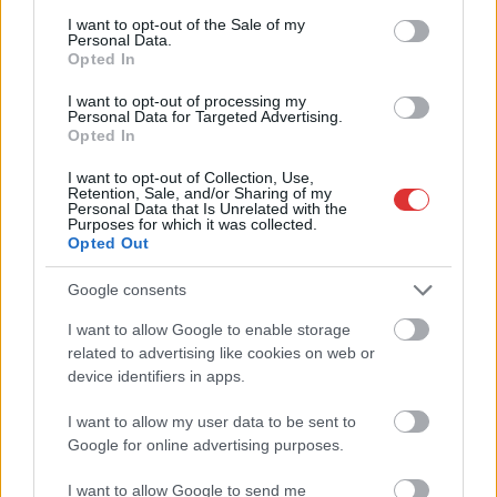
A Tisza kormány minisztere újabb nagy változásokról döntött
consent section.
I want to opt-out of the Sale of my
a közoktatásban – például az iskolaigazgatók visszakapják
Personal Data.
Opted In
munkáltatói jogaikat
Sok volt az igazolatlan hiányzás, Pócs János fizetéslevonást
I want to opt-out of processing my
Personal Data for Targeted Advertising.
kapott, más fideszesek még kevesebbet vittek haza
Opted In
A Szolnok megyei gazdák nagyon nem akarták a JÉGER
I want to opt-out of Collection, Use,
további üzemeltetését
Retention, Sale, and/or Sharing of my
Personal Data that Is Unrelated with the
Purposes for which it was collected.
Csendélet 5.0: alig balesetveszélyes lépcső és remek
Opted Out
állapotban levő buszmegálló mutatja, hogy Szolnok mennyire
élhető város
Google consents
Pénteken újra csökken a benzin és a gázolaj ára is
I want to allow Google to enable storage
related to advertising like cookies on web or
Napokon belül megválasztja az új köztársasági elnököt az
device identifiers in apps.
Országgyűlés
I want to allow my user data to be sent to
Kiterjedt tüzek pusztítanak az országban, köztük Karcagon
Google for online advertising purposes.
Harmadfokú hőségriasztás az országban: Szolnokon klímát
I want to allow Google to send me
javítottak, helikoptereket is bevetettek a tüzeknél