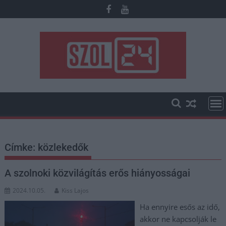
Skip
to
content
Címke:
közlekedők
A szolnoki közvilágítás erős hiányosságai
2024.10.05.
Kiss Lajos
Ha ennyire esős az idő,
akkor ne kapcsolják le