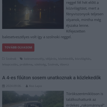
reggel fél hét előtt a
közvilágítást, mert a
fényviszonyok teljesen
olyanok, mintha még
éjszaka lenne.
Kifejezetten
balesetveszélyes volt így a szolnoki reggel.
TOVÁBB OLVASOM
,
,
,
,
Szolnok
balesetveszély
időjárás
közlekedők
közvilágítás
,
,
,
,
lekapcsolás
probléma
sötétség
Szolnok
tiborcz
A 4-es főúton sosem unatkoznak a közlekedők
2024.09.06.
Kiss Lajos
Törökszentmiklóson is
találkozhattunk az
érdekes „rakománnyal”