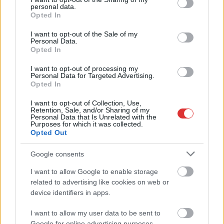
personal data.
grant or deny consent to Google and its third-party tags to
Hétfőn kezdik, csütörtökön végeznek – lezárás miatt
Opted In
use your data for below specified purposes in below Google
fennakadásokra és pótlóbuszos közlekedésre számítsunk az
consent section.
I want to opt-out of the Sale of my
egyik Jász-Nagykun-Szolnok megyei vasútvonalon
Personal Data.
Opted In
Visszaszámlálás indul: -1, 0, Sziget!
I want to opt-out of processing my
Már magasabb szinten is nyomoznak Szijjártó
Personal Data for Targeted Advertising.
Opted In
büntetőügyében, vesztegetés miatt 3 év letöltendőt kaphat és
ez csak az egyik botrány
I want to opt-out of Collection, Use,
Retention, Sale, and/or Sharing of my
Problémák egész Jász-Nagykun-Szolnok megyében: egyre
Personal Data that Is Unrelated with the
Purposes for which it was collected.
több otthoni kútból fogy ki a víz
Opted Out
Szolnokon egy kulcsfontosságú körforgalmat részlegesen
Google consents
lezárnak a napokban, a közlekedés az átlagost is meghaladó
mértékben lebénul
I want to allow Google to enable storage
related to advertising like cookies on web or
Elromlott a biztosítóberendezés a ceglédi vasútvonalon,
device identifiers in apps.
alapos késések alakultak ki a menetrendhez képest,
kimaradás is előfordult
I want to allow my user data to be sent to
Google for online advertising purposes.