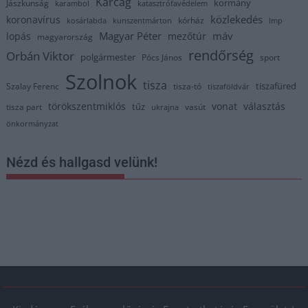
Karcag
kormány
Jászkunság
karambol
katasztrófavédelem
közlekedés
koronavírus
kórház
kosárlabda
kunszentmárton
lmp
Magyar Péter
máv
lopás
mezőtúr
magyarország
rendőrség
Orbán Viktor
polgármester
Pócs János
sport
Szolnok
tisza
tiszafüred
Szalay Ferenc
tisza-tó
tiszaföldvár
törökszentmiklós
vonat
választás
tűz
tisza part
vasút
ukrajna
önkormányzat
Nézd és hallgasd velünk!