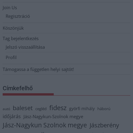
Join Us
Regisztráció
Köszönjük
Tag bejelentkezés
Jelszó visszaállítása
Profil
Támogassa a független helyi sajtót!
Címkefelhő
fidesz
baleset
györfi mihály
cegléd
háború
autó
időjárás
Jász-Nagykun-Szolnok megye
Jász-Nagykun Szolnok megye
Jászberény