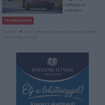
odafigyelt az
autósokra.
TOVÁBB OLVASOM
,
,
,
,
,
Szolnok
autós
figyelmesség
Jászkunság
köszönet
közlekedők
,
,
Szolnok
traktor
traktoros