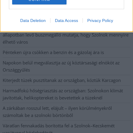
A Szolnok megyei gazdák nagyon nem akarták a JÉGER
további üzemeltetését
Data Deletion
Data Access
Privacy Policy
Csendélet 5.0: alig balesetveszélyes lépcső és remek
állapotban levő buszmegálló mutatja, hogy Szolnok mennyire
élhető város
Pénteken újra csökken a benzin és a gázolaj ára is
Napokon belül megválasztja az új köztársasági elnököt az
Országgyűlés
Kiterjedt tüzek pusztítanak az országban, köztük Karcagon
Harmadfokú hőségriasztás az országban: Szolnokon klímát
javítottak, helikoptereket is bevetettek a tüzeknél
A zárkában rosszul lett, elájult – ilyen körülményekről
számoltak be a szolnoki börtönből
Váratlan fennakadás borította fel a Szolnok–Kecskemét
vasútvonal közlekedését