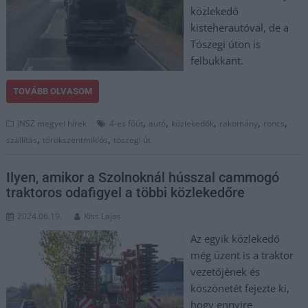
közlekedő
kisteherautóval, de a
Tószegi úton is
felbukkant.
TOVÁBB OLVASOM
,
,
,
,
,
JNSZ megyei hírek
4-es főút
autó
közlekedők
rakomány
roncs
,
,
szállítás
törökszentmiklós
tószegi út
Ilyen, amikor a Szolnoknál hússzal cammogó
traktoros odafigyel a többi közlekedőre
2024.06.19.
Kiss Lajos
Az egyik közlekedő
még üzent is a traktor
vezetőjének és
köszönetét fejezte ki,
hogy ennyire