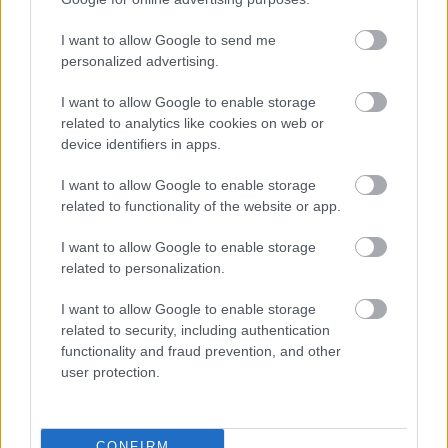
Ön szerint hogy készül a hamisítatlan szolnoki habos isler?
I want to allow Google to send me
Országos ellenőrzés indult a hazai akkumulátoripari
personalized advertising.
üzemekben
Az idei év leglassabb növekedését hozta a június a
I want to allow Google to enable storage
related to analytics like cookies on web or
kiskereskedelemben
device identifiers in apps.
Györfi Mihály több tucat vállalkozással egyeztetett a
kerékpárgyár dolgozóinak megsegítéséről
I want to allow Google to enable storage
related to functionality of the website or app.
41 fok fölé forrósodott az ország, Szolnokon pedig egy másik
rekord is megdőlt
I want to allow Google to enable storage
related to personalization.
Egy telefonhívást akart, végül rendőrök vitték el a mezőtúri
férfit
I want to allow Google to enable storage
related to security, including authentication
A Tisza kormány minisztere újabb nagy változásokról döntött
functionality and fraud prevention, and other
a közoktatásban – például az iskolaigazgatók visszakapják
user protection.
munkáltatói jogaikat
Sok volt az igazolatlan hiányzás, Pócs János fizetéslevonást
kapott, más fideszesek még kevesebbet vittek haza
CONFIRM