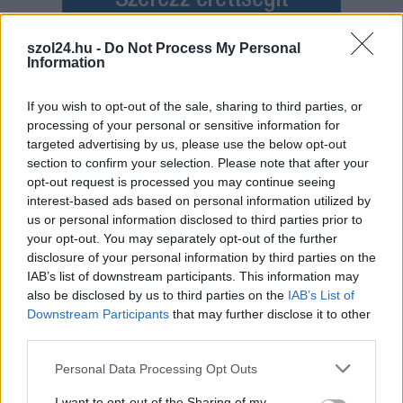
szol24.hu -
Do Not Process My Personal
Information
If you wish to opt-out of the sale, sharing to third parties, or
Hírlevél feliratkozás
processing of your personal or sensitive information for
targeted advertising by us, please use the below opt-out
Adja meg keresztnevét:
Adja
section to confirm your selection. Please note that after your
meg e-mail címét:
opt-out request is processed you may continue seeing
interest-based ads based on personal information utilized by
Megismertem és elfogadom a
GDPR-szabályzat
ot
us or personal information disclosed to third parties prior to
your opt-out. You may separately opt-out of the further
disclosure of your personal information by third parties on the
IAB’s list of downstream participants. This information may
Nem szeretne lemaradni semmiről? Csak egy kattintás, és hírlevelünk a
also be disclosed by us to third parties on the
IAB’s List of
legfrissebb információkkal és exkluzív tartalmakkal hétről hétre
Downstream Participants
that may further disclose it to other
postaládájába érkezik!
third parties.
Please note that this website/app uses one or more Google
Personal Data Processing Opt Outs
A SZOL24 legfrissebb 24 cikke
services and may gather and store information including but
not limited to your visit or usage behaviour. You may click to
I want to opt-out of the Sharing of my