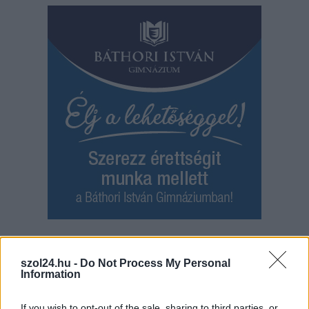
Hírlevél feliratkozás
szol24.hu -
Do Not Process My Personal
Information
Adja meg keresztnevét:
Adja
meg e-mail címét:
If you wish to opt-out of the sale, sharing to third parties, or