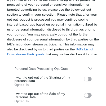
Megismertem és elfogadom a
GDPR-szabályzat
ot
processing of your personal or sensitive information for
targeted advertising by us, please use the below opt-out
section to confirm your selection. Please note that after your
opt-out request is processed you may continue seeing
Nem szeretne lemaradni semmiről? Csak egy kattintás, és hírlevelünk a
interest-based ads based on personal information utilized by
legfrissebb információkkal és exkluzív tartalmakkal hétről hétre
us or personal information disclosed to third parties prior to
postaládájába érkezik!
your opt-out. You may separately opt-out of the further
disclosure of your personal information by third parties on the
IAB’s list of downstream participants. This information may
A SZOL24 legfrissebb 24 cikke
also be disclosed by us to third parties on the
IAB’s List of
Downstream Participants
that may further disclose it to other
third parties.
Baka András egy hónapja még a Tiszától független államfőről
Please note that this website/app uses one or more Google
beszélt – most elfogadta Magyar Péterék felkérését
Personal Data Processing Opt Outs
services and may gather and store information including but
Drágább lett Magyarország, de vajon jobb is? – kemény kritika
not limited to your visit or usage behaviour. You may click to
I want to opt-out of the Sharing of my
personal data.
a hazai turizmusról
grant or deny consent to Google and its third-party tags to
Opted In
use your data for below specified purposes in below Google
A Tisza Párt Dr. Baka Andrást jelöli köztársasági elnöknek
consent section.
I want to opt-out of the Sale of my
Personal Data.
Óriási, több mint két méteres harcsát fogott a Tiszán a 13 éves
Opted In
fiú (VIDEÓVAL)