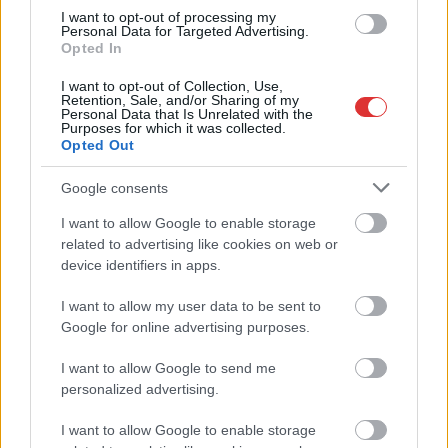
I want to opt-out of processing my
Hétfőn kezdik, csütörtökön végeznek – lezárás miatt
Personal Data for Targeted Advertising.
Opted In
fennakadásokra és pótlóbuszos közlekedésre számítsunk az
egyik Jász-Nagykun-Szolnok megyei vasútvonalon
I want to opt-out of Collection, Use,
Retention, Sale, and/or Sharing of my
Visszaszámlálás indul: -1, 0, Sziget!
Personal Data that Is Unrelated with the
Purposes for which it was collected.
Magyarország jobban látszik közelről – heti médiaszemle a
Opted Out
független helyi sajtóból
Google consents
Már magasabb szinten is nyomoznak Szijjártó
I want to allow Google to enable storage
büntetőügyében, vesztegetés miatt 3 év letöltendőt kaphat és
related to advertising like cookies on web or
ez csak az egyik botrány
device identifiers in apps.
Problémák egész Jász-Nagykun-Szolnok megyében: egyre
I want to allow my user data to be sent to
több otthoni kútból fogy ki a víz
Google for online advertising purposes.
Szolnokon egy kulcsfontosságú körforgalmat részlegesen
I want to allow Google to send me
lezárnak a napokban, a közlekedés az átlagost is meghaladó
personalized advertising.
mértékben lebénul
Elromlott a biztosítóberendezés a ceglédi vasútvonalon,
I want to allow Google to enable storage