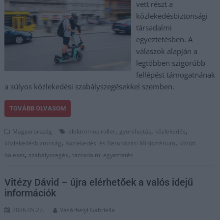
vett részt a
közlekedésbiztonsági
társadalmi
egyeztetésben. A
válaszok alapján a
legtöbben szigorúbb
fellépést támogatnának
a súlyos közlekedési szabályszegésekkel szemben.
TOVÁBB OLVASOM
,
,
,
Magyarország
elektromos roller
gyorshajtás
közlekedés
,
,
közlekedésbiztonság
Közlekedési és Beruházási Minisztérium
közúti
,
,
baleset
szabályszegés
társadalmi egyeztetés
Vitézy Dávid – újra elérhetőek a valós idejű
információk
2026.05.27.
Vásárhelyi Gabriella