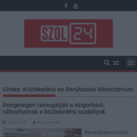
Skip
to
content
Címke:
Közlekedési és Beruházási Minisztérium
Rengetegen támogatják a szigorítást,
változhatnak a közlekedési szabályok
2026.07.28.
Horváth Zsolt
Rekordszámú kitöltő