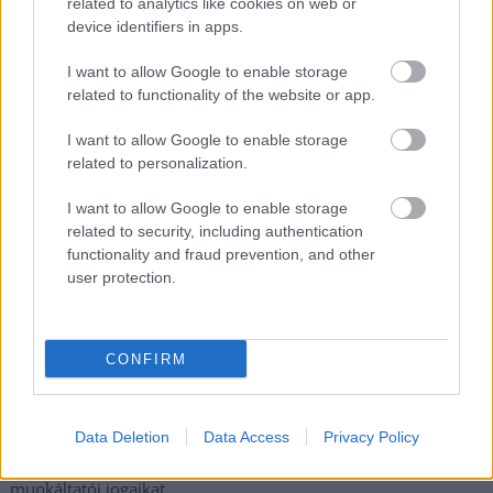
related to analytics like cookies on web or
alapos késések alakultak ki a menetrendhez képest,
device identifiers in apps.
kimaradás is előfordult
Ön szerint hogy készül a hamisítatlan szolnoki habos isler?
I want to allow Google to enable storage
related to functionality of the website or app.
Országos ellenőrzés indult a hazai akkumulátoripari
üzemekben
I want to allow Google to enable storage
related to personalization.
Az idei év leglassabb növekedését hozta a június a
kiskereskedelemben
I want to allow Google to enable storage
related to security, including authentication
Györfi Mihály több tucat vállalkozással egyeztetett a
functionality and fraud prevention, and other
kerékpárgyár dolgozóinak megsegítéséről
user protection.
41 fok fölé forrósodott az ország, Szolnokon pedig egy másik
rekord is megdőlt
CONFIRM
Egy telefonhívást akart, végül rendőrök vitték el a mezőtúri
férfit
A Tisza kormány minisztere újabb nagy változásokról döntött
Data Deletion
Data Access
Privacy Policy
a közoktatásban – például az iskolaigazgatók visszakapják
munkáltatói jogaikat