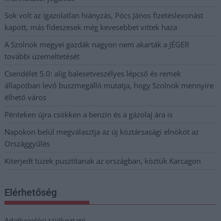
Sok volt az igazolatlan hiányzás, Pócs János fizetéslevonást
kapott, más fideszesek még kevesebbet vittek haza
A Szolnok megyei gazdák nagyon nem akarták a JÉGER
további üzemeltetését
Csendélet 5.0: alig balesetveszélyes lépcső és remek
állapotban levő buszmegálló mutatja, hogy Szolnok mennyire
élhető város
Pénteken újra csökken a benzin és a gázolaj ára is
Napokon belül megválasztja az új köztársasági elnököt az
Országgyűlés
Kiterjedt tüzek pusztítanak az országban, köztük Karcagon
Elérhetőség
Adatkezelési tájékoztató