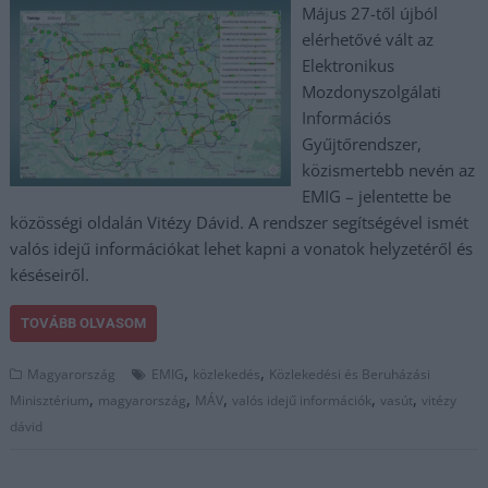
Május 27-től újból
elérhetővé vált az
Elektronikus
Mozdonyszolgálati
Információs
Gyűjtőrendszer,
közismertebb nevén az
EMIG – jelentette be
közösségi oldalán Vitézy Dávid. A rendszer segítségével ismét
valós idejű információkat lehet kapni a vonatok helyzetéről és
késéseiről.
TOVÁBB OLVASOM
,
,
Magyarország
EMIG
közlekedés
Közlekedési és Beruházási
,
,
,
,
,
Minisztérium
magyarország
MÁV
valós idejű információk
vasút
vitézy
dávid