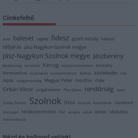
Címkefelhő
fidesz
baleset
györfi mihály
cegléd
háború
autó
időjárás
Jász-Nagykun-Szolnok megye
Jász-Nagykun Szolnok megye
Jászberény
Karcag
kormány
Jászkunság
karambol
katasztrófavédelem
közlekedés
koronavírus
kórház
kosárlabda
kunszentmárton
lmp
Magyar Péter
máv
lopás
mezőtúr
magyarország
rendőrség
Orbán Viktor
polgármester
Pócs János
sport
Szolnok
tisza
tiszafüred
Szalay Ferenc
tisza-tó
tiszaföldvár
törökszentmiklós
vonat
választás
tűz
tisza part
vasút
ukrajna
önkormányzat
Nézd és hallgasd velünk!