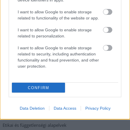
device identifiers in apps.
Tánccal, zeneszóval és vásárral telik meg Jászberény, indul a
Csángó Fesztivál
I want to allow Google to enable storage
Meghosszabbított hőségriasztás és vízkorlátozások, a
related to functionality of the website or app.
mezőtúri kórházban leállt a klíma
I want to allow Google to enable storage
Átszervezi működését az osztrák óriáscég, Szolnok is érintett
related to personalization.
Tragédiába torkollott a segítségnyújtás elmulasztása, három
I want to allow Google to enable storage
kisújszállási lakos ellen emeltek vádat
related to security, including authentication
functionality and fraud prevention, and other
Hatalmas lángok csaptak fel Szolnokon
user protection.
Vízitraffipax a Tisza-tavon: mostantól senki sem úszhatja meg
a száguldozást
CONFIRM
Elérhetőség
Data Deletion
Data Access
Privacy Policy
Adatkezelési tájékoztató
Etikai és függetlenségi alapelvek