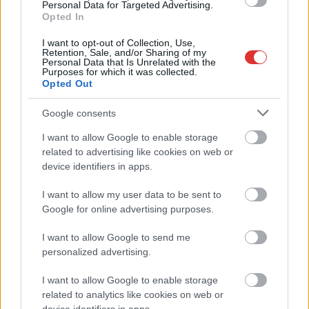
Personal Data for Targeted Advertising.
elbocsátott dolgozón segítene
Opted In
Csődbe ment a tószegi Accell Hunland, a hazai
I want to opt-out of Collection, Use,
kerékpárgyártás meghatározó szereplője
Retention, Sale, and/or Sharing of my
Personal Data that Is Unrelated with the
Purposes for which it was collected.
Egyszer fent, egyszer lent, így festett a Duna a két évvel
Opted Out
ezelőtti árvíz idején és így most – fotógyűjtemény
ugyanazokból a szögekből
Google consents
Ilyenek eddig a tapasztalatok a vendégektől – a hőhullám
I want to allow Google to enable storage
miatt ingyenes a strandolás Szolnokon
related to advertising like cookies on web or
device identifiers in apps.
Nem biztató: a hétvégi kisebb felfrissülés után jövő héten
megint visszatér a forróság, újra rekkenő hőség jön, akár 38
I want to allow my user data to be sent to
fokokkal
Google for online advertising purposes.
Közzétették a szakértői állásfoglalást, a Fiumei úti fák
I want to allow Google to send me
többsége szakszerűen már nem ápolható
personalized advertising.
A MÚOSZ sajtódíjának második helyét nyerte el a Borsod24 és
I want to allow Google to enable storage
a Paraméter közös riportfilmje a Sajó szennyezéséről
related to analytics like cookies on web or