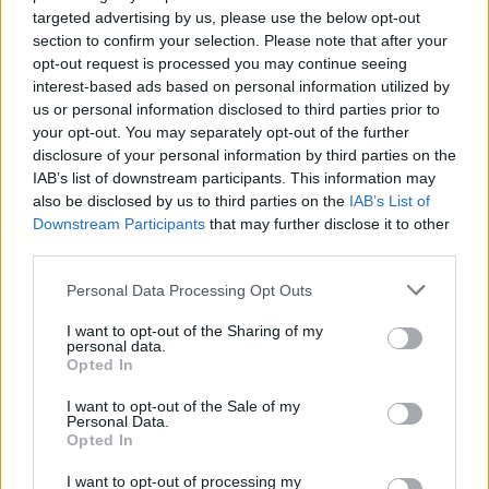
további üzemeltetését
targeted advertising by us, please use the below opt-out
section to confirm your selection. Please note that after your
Csendélet 5.0: alig balesetveszélyes lépcső és remek
opt-out request is processed you may continue seeing
állapotban levő buszmegálló mutatja, hogy Szolnok mennyire
interest-based ads based on personal information utilized by
élhető város
us or personal information disclosed to third parties prior to
your opt-out. You may separately opt-out of the further
Pénteken újra csökken a benzin és a gázolaj ára is
disclosure of your personal information by third parties on the
IAB’s list of downstream participants. This information may
Napokon belül megválasztja az új köztársasági elnököt az
also be disclosed by us to third parties on the
IAB’s List of
Országgyűlés
Downstream Participants
that may further disclose it to other
Kiterjedt tüzek pusztítanak az országban, köztük Karcagon
third parties.
Harmadfokú hőségriasztás az országban: Szolnokon klímát
Please note that this website/app uses one or more Google
Personal Data Processing Opt Outs
services and may gather and store information including but
javítottak, helikoptereket is bevetettek a tüzeknél
not limited to your visit or usage behaviour. You may click to
I want to opt-out of the Sharing of my
personal data.
A zárkában rosszul lett, elájult – ilyen körülményekről
grant or deny consent to Google and its third-party tags to
Opted In
számoltak be a szolnoki börtönből
use your data for below specified purposes in below Google
consent section.
I want to opt-out of the Sale of my
Váratlan fennakadás borította fel a Szolnok–Kecskemét
Personal Data.
vasútvonal közlekedését
Opted In
A polgármester a szolnoki cégekhez fordult: több száz
I want to opt-out of processing my