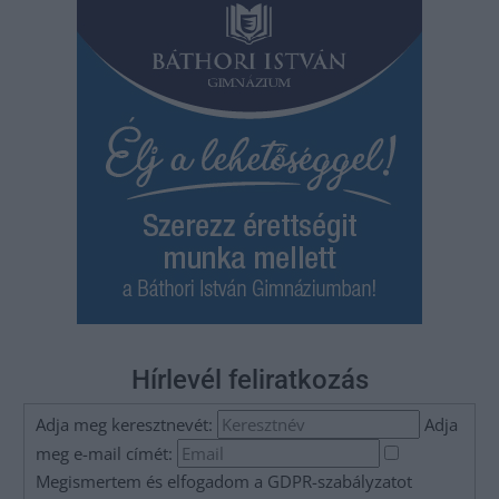
Hírlevél feliratkozás
Adja meg keresztnevét:
Adja
meg e-mail címét:
Megismertem és elfogadom a
GDPR-szabályzat
ot