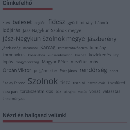
Címkefelhő
fidesz
baleset
györfi mihály
cegléd
háború
autó
időjárás
Jász-Nagykun-Szolnok megye
Jász-Nagykun Szolnok megye
Jászberény
Karcag
kormány
Jászkunság
karambol
katasztrófavédelem
közlekedés
koronavírus
kórház
kosárlabda
kunszentmárton
lmp
Magyar Péter
máv
lopás
mezőtúr
magyarország
rendőrség
Orbán Viktor
polgármester
Pócs János
sport
Szolnok
tisza
tiszafüred
Szalay Ferenc
tisza-tó
tiszaföldvár
törökszentmiklós
vonat
választás
tűz
tisza part
vasút
ukrajna
önkormányzat
Nézd és hallgasd velünk!