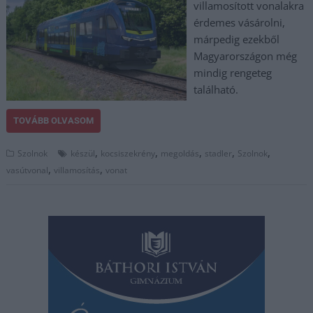
villamosított vonalakra
érdemes vásárolni,
márpedig ezekből
Magyarországon még
mindig rengeteg
található.
TOVÁBB OLVASOM
,
,
,
,
,
Szolnok
készül
kocsiszekrény
megoldás
stadler
Szolnok
,
,
vasútvonal
villamosítás
vonat