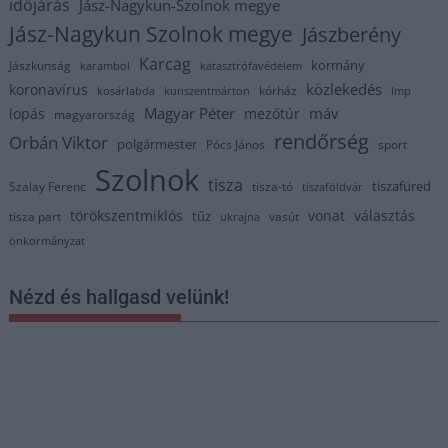
időjárás
Jász-Nagykun-Szolnok megye
Jász-Nagykun Szolnok megye
Jászberény
Karcag
kormány
Jászkunság
karambol
katasztrófavédelem
közlekedés
koronavírus
kórház
kosárlabda
kunszentmárton
lmp
Magyar Péter
máv
lopás
mezőtúr
magyarország
rendőrség
Orbán Viktor
polgármester
Pócs János
sport
Szolnok
tisza
tiszafüred
Szalay Ferenc
tisza-tó
tiszaföldvár
törökszentmiklós
vonat
választás
tűz
tisza part
vasút
ukrajna
önkormányzat
Nézd és hallgasd velünk!