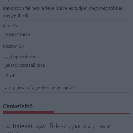
Iratkozzon fel heti hírlevelünkre és tudjon meg még többet
megyénkről!
Join Us
Regisztráció
Köszönjük
Tag bejelentkezés
Jelszó visszaállítása
Profil
Támogassa a független helyi sajtót!
Címkefelhő
fidesz
baleset
györfi mihály
cegléd
háború
autó