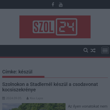
Skip
to
content
Címke:
készül
Szolnokon a Stadlernél készül a csodavonat
kocsiszekrénye
2024.09.05.
Kiss Lajos
Az ilyen vonatokat nem