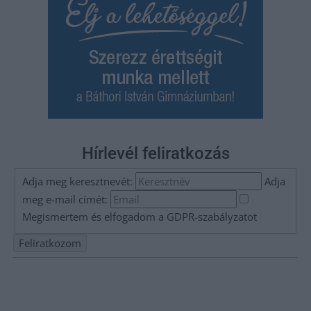
Hírlevél feliratkozás
Adja meg keresztnevét:
Adja
meg e-mail címét:
Megismertem és elfogadom a
GDPR-szabályzat
ot
Nem szeretne lemaradni semmiről? Csak egy kattintás, és hírlevelünk a
legfrissebb információkkal és exkluzív tartalmakkal hétről hétre
postaládájába érkezik!