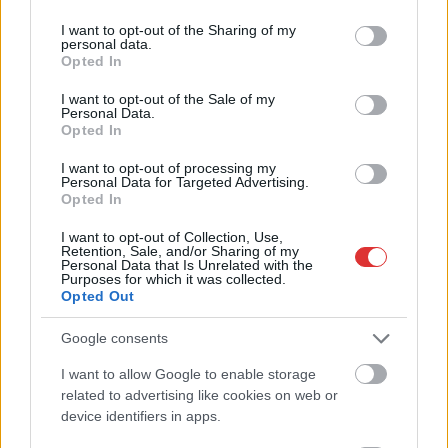
services and may gather and store information including but
büntetőügyében, vesztegetés miatt 3 év letöltendőt kaphat és
not limited to your visit or usage behaviour. You may click to
I want to opt-out of the Sharing of my
personal data.
ez csak az egyik botrány
grant or deny consent to Google and its third-party tags to
Opted In
use your data for below specified purposes in below Google
Problémák egész Jász-Nagykun-Szolnok megyében: egyre
consent section.
I want to opt-out of the Sale of my
több otthoni kútból fogy ki a víz
Personal Data.
Opted In
Szolnokon egy kulcsfontosságú körforgalmat részlegesen
lezárnak a napokban, a közlekedés az átlagost is meghaladó
I want to opt-out of processing my
Personal Data for Targeted Advertising.
mértékben lebénul
Opted In
Elromlott a biztosítóberendezés a ceglédi vasútvonalon,
I want to opt-out of Collection, Use,
alapos késések alakultak ki a menetrendhez képest,
Retention, Sale, and/or Sharing of my
Personal Data that Is Unrelated with the
kimaradás is előfordult
Purposes for which it was collected.
Opted Out
Ön szerint hogy készül a hamisítatlan szolnoki habos isler?
Google consents
Országos ellenőrzés indult a hazai akkumulátoripari
üzemekben
I want to allow Google to enable storage
related to advertising like cookies on web or
Az idei év leglassabb növekedését hozta a június a
device identifiers in apps.
kiskereskedelemben