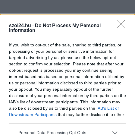
A SZOL24 legfrissebb 24 cikke
szol24.hu -
Do Not Process My Personal
Information
Drágább lett Magyarország, de vajon jobb is? – kemény kritika
a hazai turizmusról
If you wish to opt-out of the sale, sharing to third parties, or
processing of your personal or sensitive information for
A Tisza Párt Dr. Baka Andrást jelöli köztársasági elnöknek
targeted advertising by us, please use the below opt-out
Óriási, több mint két méteres harcsát fogott a Tiszán a 13 éves
section to confirm your selection. Please note that after your
opt-out request is processed you may continue seeing
fiú (VIDEÓVAL)
interest-based ads based on personal information utilized by
Hétfőn kezdik, csütörtökön végeznek – lezárás miatt
us or personal information disclosed to third parties prior to
fennakadásokra és pótlóbuszos közlekedésre számítsunk az
your opt-out. You may separately opt-out of the further
egyik Jász-Nagykun-Szolnok megyei vasútvonalon
disclosure of your personal information by third parties on the
IAB’s list of downstream participants. This information may
Visszaszámlálás indul: -1, 0, Sziget!
also be disclosed by us to third parties on the
IAB’s List of
Downstream Participants
that may further disclose it to other
Magyarország jobban látszik közelről – heti médiaszemle a
third parties.
független helyi sajtóból
Please note that this website/app uses one or more Google
Personal Data Processing Opt Outs
Már magasabb szinten is nyomoznak Szijjártó