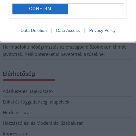
Pénteken újra csökken a benzin és a gázolaj ára is
CONFIRM
Napokon belül megválasztja az új köztársasági elnököt az
Országgyűlés
Data Deletion
Data Access
Privacy Policy
Kiterjedt tüzek pusztítanak az országban, köztük Karcagon
Harmadfokú hőségriasztás az országban: Szolnokon klímát
javítottak, helikoptereket is bevetettek a tüzeknél
Elérhetőség
Adatkezelési tájékoztató
Etikai és függetlenségi alapelvek
Hirdetési árak
Hozzászólási és Moderálási Szabályzat
Impresszum