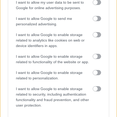
I want to allow my user data to be sent to
Györfi Mihály több tucat vállalkozással egyeztetett a
Google for online advertising purposes.
kerékpárgyár dolgozóinak megsegítéséről
41 fok fölé forrósodott az ország, Szolnokon pedig egy másik
I want to allow Google to send me
personalized advertising.
rekord is megdőlt
Egy telefonhívást akart, végül rendőrök vitték el a mezőtúri
I want to allow Google to enable storage
férfit
related to analytics like cookies on web or
device identifiers in apps.
A Tisza kormány minisztere újabb nagy változásokról döntött
a közoktatásban – például az iskolaigazgatók visszakapják
I want to allow Google to enable storage
munkáltatói jogaikat
related to functionality of the website or app.
Sok volt az igazolatlan hiányzás, Pócs János fizetéslevonást
I want to allow Google to enable storage
kapott, más fideszesek még kevesebbet vittek haza
related to personalization.
A Szolnok megyei gazdák nagyon nem akarták a JÉGER
I want to allow Google to enable storage
további üzemeltetését
related to security, including authentication
functionality and fraud prevention, and other
Csendélet 5.0: alig balesetveszélyes lépcső és remek
user protection.
állapotban levő buszmegálló mutatja, hogy Szolnok mennyire
élhető város