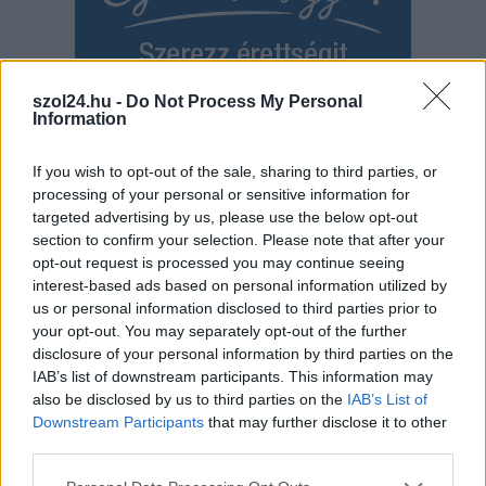
szol24.hu -
Do Not Process My Personal
Information
If you wish to opt-out of the sale, sharing to third parties, or
processing of your personal or sensitive information for
Hírlevél feliratkozás
targeted advertising by us, please use the below opt-out
section to confirm your selection. Please note that after your
Adja meg keresztnevét:
Adja
opt-out request is processed you may continue seeing
meg e-mail címét:
interest-based ads based on personal information utilized by
Megismertem és elfogadom a
GDPR-szabályzat
ot
us or personal information disclosed to third parties prior to
your opt-out. You may separately opt-out of the further
disclosure of your personal information by third parties on the
IAB’s list of downstream participants. This information may
Nem szeretne lemaradni semmiről? Csak egy kattintás, és hírlevelünk a
also be disclosed by us to third parties on the
IAB’s List of
legfrissebb információkkal és exkluzív tartalmakkal hétről hétre
Downstream Participants
that may further disclose it to other
postaládájába érkezik!
third parties.
Please note that this website/app uses one or more Google