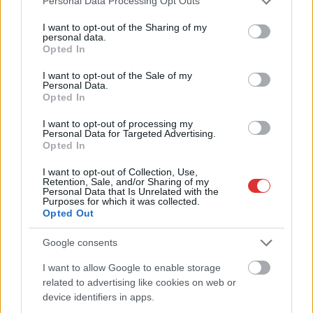
Personal Data Processing Opt Outs
services and may gather and store information including but
A SZOL24 legfrissebb 24 cikke
not limited to your visit or usage behaviour. You may click to
I want to opt-out of the Sharing of my
personal data.
grant or deny consent to Google and its third-party tags to
Opted In
use your data for below specified purposes in below Google
Problémák egész Jász-Nagykun-Szolnok megyében: egyre
consent section.
több otthoni kútból fogy ki a víz
I want to opt-out of the Sale of my
Personal Data.
Opted In
Már magasabb szinten is nyomoznak Szijjártó
büntetőügyében, vesztegetés miatt 3 év letöltendőt kaphat és
I want to opt-out of processing my
ez csak az egyik botrány
Personal Data for Targeted Advertising.
Opted In
Szolnokon egy kulcsfontosságú körforgalmat részlegesen
I want to opt-out of Collection, Use,
lezárnak a napokban, a közlekedés az átlagost is meghaladó
Retention, Sale, and/or Sharing of my
mértékben lebénul
Personal Data that Is Unrelated with the
Purposes for which it was collected.
Opted Out
Elromlott a biztosítóberendezés a ceglédi vasútvonalon,
alapos késések alakultak ki a menetrendhez képest,
Google consents
kimaradás is előfordult
I want to allow Google to enable storage
Ön szerint hogy készül a hamisítatlan szolnoki habos isler?
related to advertising like cookies on web or
device identifiers in apps.
Országos ellenőrzés indult a hazai akkumulátoripari