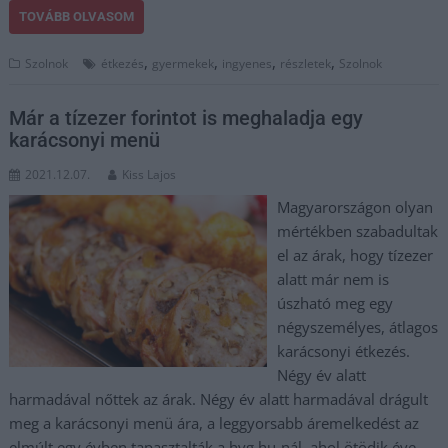
TOVÁBB OLVASOM
,
,
,
,
Szolnok
étkezés
gyermekek
ingyenes
részletek
Szolnok
Már a tízezer forintot is meghaladja egy
karácsonyi menü
2021.12.07.
Kiss Lajos
Magyarországon olyan
mértékben szabadultak
el az árak, hogy tízezer
alatt már nem is
úszható meg egy
négyszemélyes, átlagos
karácsonyi étkezés.
Négy év alatt
harmadával nőttek az árak. Négy év alatt harmadával drágult
meg a karácsonyi menü ára, a leggyorsabb áremelkedést az
elmúlt egy évben tapasztalták a hvg.hu-nál, ahol ötödik éve