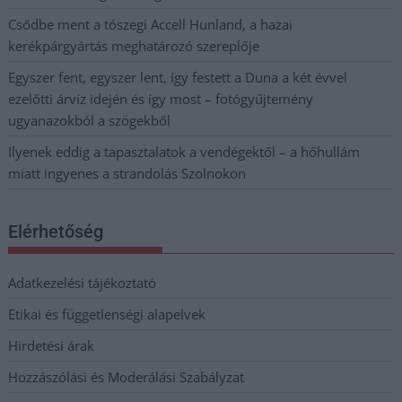
Csődbe ment a tószegi Accell Hunland, a hazai
kerékpárgyártás meghatározó szereplője
Egyszer fent, egyszer lent, így festett a Duna a két évvel
ezelőtti árvíz idején és így most – fotógyűjtemény
ugyanazokból a szögekből
Ilyenek eddig a tapasztalatok a vendégektől – a hőhullám
miatt ingyenes a strandolás Szolnokon
Elérhetőség
Adatkezelési tájékoztató
Etikai és függetlenségi alapelvek
Hirdetési árak
Hozzászólási és Moderálási Szabályzat