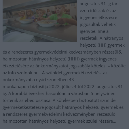
augusztus 31-ig tart
ezen időszak és az
ingyenes étkezésre
jogosultak vehetik
igénybe. Íme a
részletek. A hátrányos
helyzetű (HH) gyermek
és a rendszeres gyermekvédelmi kedvezményben részesülő,
halmozottan hátrányos helyzetű (HHH) gyermek ingyenes
étkeztetésére az önkormányzatot jogszabály kötelezi – közölte
az info.szolnok.hu. A szünidei gyermekétkeztetést az
önkormányzat a nyári szünetben 43
munkanapon biztosítja 2022. július 4-től 2022. augusztus 31-
ig. A korábbi évekhez hasonlóan a városban 5 helyszínen
történik az ebéd osztása. A kötelezően biztosított szünidei
gyermekétkeztetésre jogosult hátrányos helyzetű gyermek és
a rendszeres gyermekvédelmi kedvezményben részesülő,
halmozottan hátrányos helyzetű gyermek szülei részére…