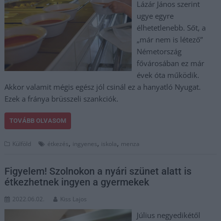
Lázár János szerint
ugye egyre
élhetetlenebb. Sőt, a
„már nem is létező”
Németország
fővárosában ez már
évek óta működik.
Akkor valamit mégis egész jól csinál ez a hanyatló Nyugat.
Ezek a fránya brüsszeli szankciók.
TOVÁBB OLVASOM
,
,
,
Külföld
étkezés
ingyenes
iskola
menza
Figyelem! Szolnokon a nyári szünet alatt is
étkezhetnek ingyen a gyermekek
2022.06.02.
Kiss Lajos
Július negyedikétől