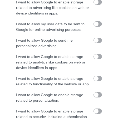
I want to allow Google to enable storage
related to advertising like cookies on web or
device identifiers in apps.
Nem szeretne lemaradni semmiről? Csak egy kattintás, és hírlevelünk a
legfrissebb információkkal és exkluzív tartalmakkal hétről hétre
I want to allow my user data to be sent to
postaládájába érkezik!
Google for online advertising purposes.
I want to allow Google to send me
A SZOL24 legfrissebb 24 cikke
personalized advertising.
I want to allow Google to enable storage
Már magasabb szinten is nyomoznak Szijjártó
related to analytics like cookies on web or
büntetőügyében, vesztegetés miatt 3 év letöltendőt kaphat és
device identifiers in apps.
ez csak az egyik botrány
I want to allow Google to enable storage
Problémák egész Jász-Nagykun-Szolnok megyében: egyre
related to functionality of the website or app.
több otthoni kútból fogy ki a víz
I want to allow Google to enable storage
Szolnokon egy kulcsfontosságú körforgalmat részlegesen
related to personalization.
lezárnak a napokban, a közlekedés az átlagost is meghaladó
mértékben lebénul
I want to allow Google to enable storage
related to security, including authentication