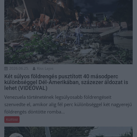
2026.06.25.
Kiss Lajos
Két súlyos földrengés pusztított 40 másodperc
különbséggel Dél-Amerikában, százezer áldozat is
lehet (VIDEÓVAL)
Venezuela történetének legsúlyosabb földrengéseit
szenvedte el, amikor alig fél perc különbséggel két nagyerejű
földrengés döntötte romba...
Külföld