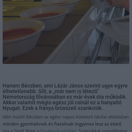
Hanem Bécsben, ami Lázár János szerint ugye egyre
élhetetlenebb. Sőt, a „már nem is létező”
Németország fővárosában ez már évek óta működik.
Akkor valamit mégis egész jól csinál ez a hanyatló
Nyugat. Ezek a fránya brüsszeli szankciók.
Idén ősztől Bécsben az egész napos kötelező iskolai ellátásban
minden gyermeknek és fiatalnak ingyenes lesz az ebéd,
írja a Stadt Wien a
Facebook-oldalán.
Számokkal szemléltetve: