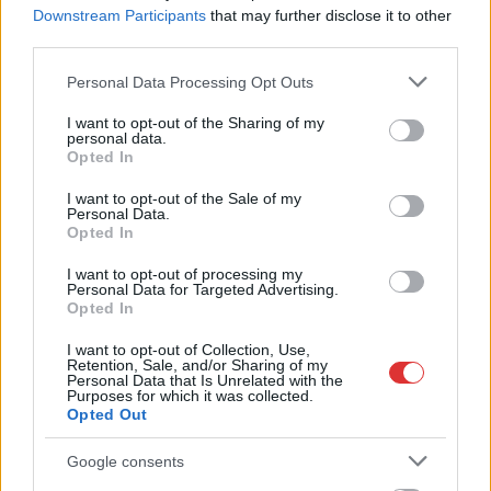
Downstream Participants
that may further disclose it to other
third parties.
Please note that this website/app uses one or more Google
Personal Data Processing Opt Outs
services and may gather and store information including but
not limited to your visit or usage behaviour. You may click to
I want to opt-out of the Sharing of my
personal data.
grant or deny consent to Google and its third-party tags to
Opted In
use your data for below specified purposes in below Google
consent section.
I want to opt-out of the Sale of my
Personal Data.
Opted In
I want to opt-out of processing my
Personal Data for Targeted Advertising.
Opted In
I want to opt-out of Collection, Use,
Hírlevél feliratkozás
Retention, Sale, and/or Sharing of my
Personal Data that Is Unrelated with the
Purposes for which it was collected.
Adja meg keresztnevét:
Adja
Opted Out
meg e-mail címét:
Google consents
Megismertem és elfogadom a
GDPR-szabályzat
ot