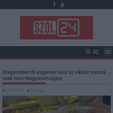
Skip
to
content
Szeptembertől ingyenes lesz az iskolai menza …
csak nem Magyarországon
2023.05.30.
Kiss Lajos