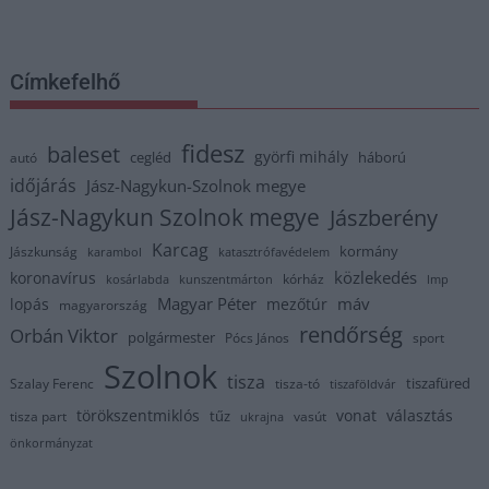
Címkefelhő
fidesz
baleset
györfi mihály
cegléd
háború
autó
időjárás
Jász-Nagykun-Szolnok megye
Jász-Nagykun Szolnok megye
Jászberény
Karcag
kormány
Jászkunság
karambol
katasztrófavédelem
közlekedés
koronavírus
kórház
kosárlabda
kunszentmárton
lmp
Magyar Péter
máv
lopás
mezőtúr
magyarország
rendőrség
Orbán Viktor
polgármester
Pócs János
sport
Szolnok
tisza
tiszafüred
Szalay Ferenc
tisza-tó
tiszaföldvár
törökszentmiklós
vonat
választás
tűz
tisza part
vasút
ukrajna
önkormányzat