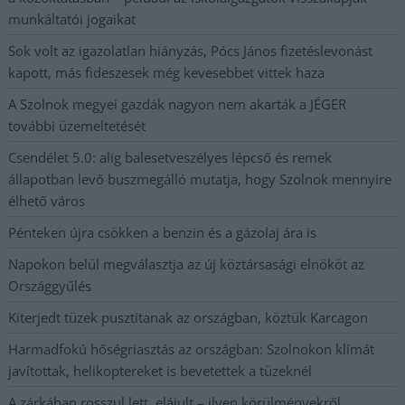
munkáltatói jogaikat
Sok volt az igazolatlan hiányzás, Pócs János fizetéslevonást
kapott, más fideszesek még kevesebbet vittek haza
A Szolnok megyei gazdák nagyon nem akarták a JÉGER
további üzemeltetését
Csendélet 5.0: alig balesetveszélyes lépcső és remek
állapotban levő buszmegálló mutatja, hogy Szolnok mennyire
élhető város
Pénteken újra csökken a benzin és a gázolaj ára is
Napokon belül megválasztja az új köztársasági elnököt az
Országgyűlés
Kiterjedt tüzek pusztítanak az országban, köztük Karcagon
Harmadfokú hőségriasztás az országban: Szolnokon klímát
javítottak, helikoptereket is bevetettek a tüzeknél
A zárkában rosszul lett, elájult – ilyen körülményekről