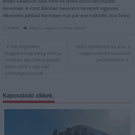
évben valamivel több mint 44 millió eurós beruházást
terveznek. A most Bécsben bevezetni tervezett ingyenes
étkeztetés például Berlinben már pár éve működik. (via Telex)
,
,
,
Külföld
étkezés
ingyenes
iskola
menza
Bejegyzés
Volt nagykövet:
Miért ömölhetett be a víz a
navigáció
Magyarország beteg elem az
megyeszékhely buszának
Unióban, egy Fidesz-gyűlés
padlórészére?
olyan, mint a régi náci
pártkongresszusok
Kapcsolódó cikkek