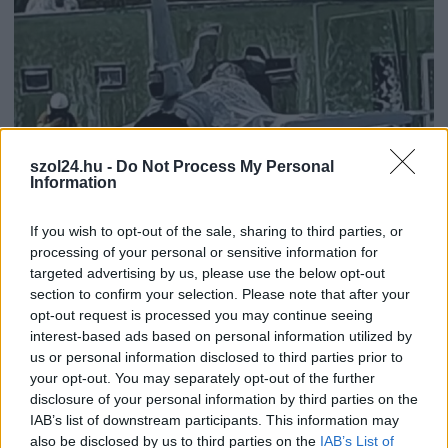
szol24.hu -
Do Not Process My Personal
Information
If you wish to opt-out of the sale, sharing to third parties, or
processing of your personal or sensitive information for
2026.04.22.
Kiss Lajos
targeted advertising by us, please use the below opt-out
Döbbenet: azért ütközött össze két vadászrepülő,
section to confirm your selection. Please note that after your
mert a pilóták mobillal fotóztak és videóztak
opt-out request is processed you may continue seeing
Egyikük előre be is jelentette, hogy a mobilját repülés
interest-based ads based on personal information utilized by
közben nyomkodni fogja, hogy minél jobb felvételeket...
us or personal information disclosed to third parties prior to
your opt-out. You may separately opt-out of the further
Külföld
disclosure of your personal information by third parties on the
IAB’s list of downstream participants. This information may
also be disclosed by us to third parties on the
IAB’s List of