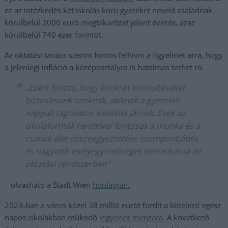
ez az intézkedés két iskolás korú gyereket nevelő családnak
körülbelül 2000 euró megtakarítást jelent évente, azaz
körülbelül 740 ezer forintot.
Az oktatási tanács szerint fontos felhívni a figyelmet arra, hogy
a jelenlegi infláció a középosztályra is hatalmas terhet ró.
„Ezért fontos, hogy konkrét könnyítéseket
biztosítsunk azoknak, akiknek a gyerekei
nappali tagozatos iskolába járnak. Ezek az
iskolaformák rendkívül fontosak a munka és a
családi élet összeegyeztetése szempontjából,
és nagyobb esélyegyenlőséget biztosítanak az
oktatási rendszerben”
– olvasható a Stadt Wien
honlapján.
2023-ban a város közel 38 millió eurót fordít a kötelező egész
napos iskolákban működő
ingyenes menzára.
A következő