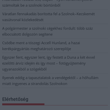
számoltak be a szolnoki börtönből
Váratlan fennakadás borította fel a Szolnok–Kecskemét
vasútvonal közlekedését
A polgármester a szolnoki cégekhez fordult: több száz
elbocsátott dolgozón segítene
Csődbe ment a tószegi Accell Hunland, a hazai
kerékpárgyártás meghatározó szereplője
Egyszer fent, egyszer lent, így festett a Duna a két évvel
ezelőtti árvíz idején és így most – fotógyűjtemény
ugyanazokból a szögekből
Ilyenek eddig a tapasztalatok a vendégektől – a hőhullám
miatt ingyenes a strandolás Szolnokon
Elérhetőség