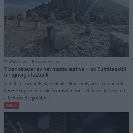
2026.07.21.
Farkas András
Tizenkétezer év hét napba sűrítve – az Eufrátesztől
a Tigrisig utaztunk
Neolitikus szentélyek, hellenisztikus királysírok, római hidak,
keresztény kolostorok és muszlim mecsetek között vezetett
a Mettravel legutóbbi...
Külföld