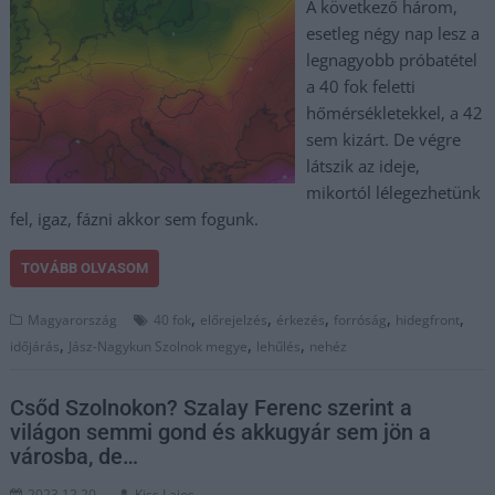
A következő három,
esetleg négy nap lesz a
legnagyobb próbatétel
a 40 fok feletti
hőmérsékletekkel, a 42
sem kizárt. De végre
látszik az ideje,
mikortól lélegezhetünk
fel, igaz, fázni akkor sem fogunk.
TOVÁBB OLVASOM
,
,
,
,
,
Magyarország
40 fok
előrejelzés
érkezés
forróság
hidegfront
,
,
,
időjárás
Jász-Nagykun Szolnok megye
lehűlés
nehéz
Csőd Szolnokon? Szalay Ferenc szerint a
világon semmi gond és akkugyár sem jön a
városba, de…
2023.12.20.
Kiss Lajos