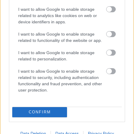
férfit
I want to allow Google to enable storage
A Tisza kormány minisztere újabb nagy változásokról döntött
related to analytics like cookies on web or
device identifiers in apps.
a közoktatásban – például az iskolaigazgatók visszakapják
munkáltatói jogaikat
I want to allow Google to enable storage
Sok volt az igazolatlan hiányzás, Pócs János fizetéslevonást
related to functionality of the website or app.
kapott, más fideszesek még kevesebbet vittek haza
I want to allow Google to enable storage
A Szolnok megyei gazdák nagyon nem akarták a JÉGER
related to personalization.
további üzemeltetését
I want to allow Google to enable storage
Csendélet 5.0: alig balesetveszélyes lépcső és remek
related to security, including authentication
állapotban levő buszmegálló mutatja, hogy Szolnok mennyire
functionality and fraud prevention, and other
élhető város
user protection.
Pénteken újra csökken a benzin és a gázolaj ára is
Napokon belül megválasztja az új köztársasági elnököt az
CONFIRM
Országgyűlés
Kiterjedt tüzek pusztítanak az országban, köztük Karcagon
Data Deletion
Data Access
Privacy Policy