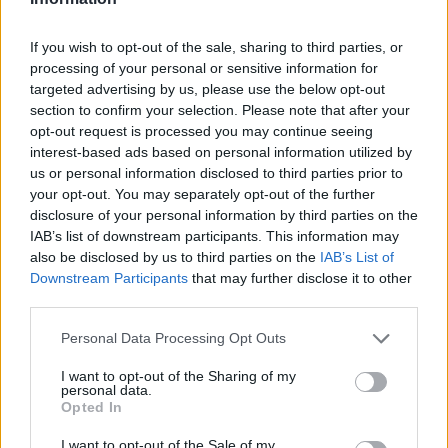
Adja meg keresztnevét:
Adja
meg e-mail címét:
If you wish to opt-out of the sale, sharing to third parties, or
Megismertem és elfogadom a
GDPR-szabályzat
ot
processing of your personal or sensitive information for
targeted advertising by us, please use the below opt-out
section to confirm your selection. Please note that after your
opt-out request is processed you may continue seeing
Nem szeretne lemaradni semmiről? Csak egy kattintás, és hírlevelünk a
interest-based ads based on personal information utilized by
legfrissebb információkkal és exkluzív tartalmakkal hétről hétre
us or personal information disclosed to third parties prior to
postaládájába érkezik!
your opt-out. You may separately opt-out of the further
disclosure of your personal information by third parties on the
IAB’s list of downstream participants. This information may
A SZOL24 legfrissebb 24 cikke
also be disclosed by us to third parties on the
IAB’s List of
Downstream Participants
that may further disclose it to other
third parties.
Már magasabb szinten is nyomoznak Szijjártó
büntetőügyében, vesztegetés miatt 3 év letöltendőt kaphat és
Please note that this website/app uses one or more Google
Personal Data Processing Opt Outs
services and may gather and store information including but
ez csak az egyik botrány
not limited to your visit or usage behaviour. You may click to
I want to opt-out of the Sharing of my
personal data.
Problémák egész Jász-Nagykun-Szolnok megyében: egyre
grant or deny consent to Google and its third-party tags to
Opted In
több otthoni kútból fogy ki a víz
use your data for below specified purposes in below Google
consent section.
I want to opt-out of the Sale of my