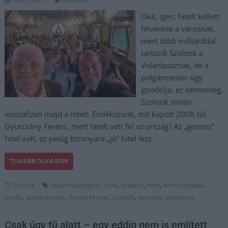
Oké, igen, hitelt kellett
felvennie a városnak,
mert több milliárddal
tartozik Szolnok a
Volánbusznak, de a
polgármester úgy
gondolja, ez semmiség,
Szolnok simán
visszafizeti majd a hitelt. Emlékszünk, mit kapott 2008-tól
Gyurcsány Ferenc, mert hitelt vett fel az ország? Az „gonosz”
hitel volt, ez pedig bizonyára „jó” hitel lesz.
TOVÁBB OLVASOM
,
,
,
,
,
Szolnok
akkumulátorgyár
csőd
érkezés
hitel
kormányoldal
,
,
,
,
,
media
polgármester
Szalay Ferenc
Szolnok
tartozás
volánbusz
Csak úgy fű alatt – egy eddig nem is említett