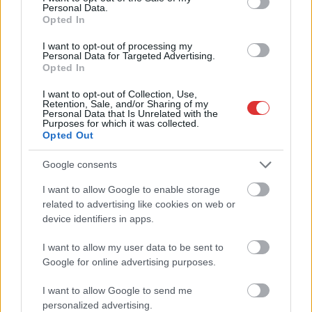
Szolnokon egy kulcsfontosságú körforgalmat részlegesen
Personal Data.
lezárnak a napokban, a közlekedés az átlagost is meghaladó
Opted In
mértékben lebénul
I want to opt-out of processing my
Personal Data for Targeted Advertising.
Elromlott a biztosítóberendezés a ceglédi vasútvonalon,
Opted In
alapos késések alakultak ki a menetrendhez képest,
kimaradás is előfordult
I want to opt-out of Collection, Use,
Retention, Sale, and/or Sharing of my
Personal Data that Is Unrelated with the
Ön szerint hogy készül a hamisítatlan szolnoki habos isler?
Purposes for which it was collected.
Opted Out
Országos ellenőrzés indult a hazai akkumulátoripari
üzemekben
Google consents
Az idei év leglassabb növekedését hozta a június a
I want to allow Google to enable storage
kiskereskedelemben
related to advertising like cookies on web or
device identifiers in apps.
Györfi Mihály több tucat vállalkozással egyeztetett a
kerékpárgyár dolgozóinak megsegítéséről
I want to allow my user data to be sent to
Google for online advertising purposes.
41 fok fölé forrósodott az ország, Szolnokon pedig egy másik
rekord is megdőlt
I want to allow Google to send me
personalized advertising.
Egy telefonhívást akart, végül rendőrök vitték el a mezőtúri