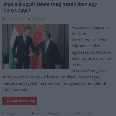
kínai akkugyár jelent meg hazánkban egy
leánycéggel
2023.05.31.
Kiss Lajos
A szándék világosnak
tűnik, de
természetesen lehet
teljesen véletlen
egybeesés is. Orbánék
elindították a dominót,
a kínai
akkumulátorgyárak
sorra érkeznek és csak érkeznek rendkívül biztonságos,
mérgező anyagokat használó technológiájukkal és külföldi
munkaerővel.
TOVÁBB OLVASOM
,
,
,
Magyarország
akkumulátorgyár
érkezés
fidesz
kínai