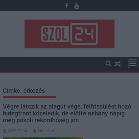
Skip
to
content
Címke:
érkezés
Végre látszik az alagút vége, felfrissülést hozó
hidegfront közeledik, de előtte néhány napig
még pokoli rekordhőség jön
2026.08.04.
Kiss Lajos