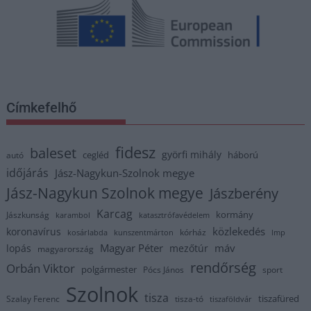
Címkefelhő
fidesz
baleset
györfi mihály
cegléd
háború
autó
időjárás
Jász-Nagykun-Szolnok megye
Jász-Nagykun Szolnok megye
Jászberény
Karcag
kormány
Jászkunság
karambol
katasztrófavédelem
közlekedés
koronavírus
kórház
kosárlabda
kunszentmárton
lmp
Magyar Péter
máv
lopás
mezőtúr
magyarország
rendőrség
Orbán Viktor
polgármester
Pócs János
sport
Szolnok
tisza
tiszafüred
Szalay Ferenc
tisza-tó
tiszaföldvár