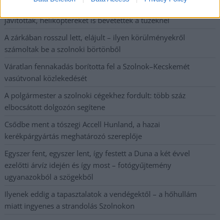
Harmadfokú hőségriasztás az országban: Szolnokon klímát
javítottak, helikoptereket is bevetettek a tüzeknél
A zárkában rosszul lett, elájult – ilyen körülményekről
számoltak be a szolnoki börtönből
Váratlan fennakadás borította fel a Szolnok–Kecskemét
vasútvonal közlekedését
A polgármester a szolnoki cégekhez fordult: több száz
elbocsátott dolgozón segítene
Csődbe ment a tószegi Accell Hunland, a hazai
kerékpárgyártás meghatározó szereplője
Egyszer fent, egyszer lent, így festett a Duna a két évvel
ezelőtti árvíz idején és így most – fotógyűjtemény
ugyanazokból a szögekből
Ilyenek eddig a tapasztalatok a vendégektől – a hőhullám
miatt ingyenes a strandolás Szolnokon