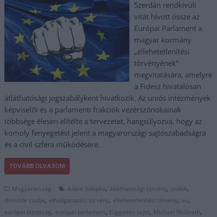
Szerdán rendkívüli
vitát hívott össze az
Európai Parlament a
magyar kormány
„ellehetetlenítési
törvényének”
megvitatására, amelyre
a Fidesz hivatalosan
átláthatósági jogszabályként hivatkozik. Az uniós intézmények
képviselői és a parlamenti frakciók vezérszónokainak
többsége élesen elítélte a tervezetet, hangsúlyozva, hogy az
komoly fenyegetést jelent a magyarországi sajtószabadságra
és a civil szféra működésére.
TOVÁBB OLVASOM
,
,
,
Magyarország
Adam Szłapka
átláthatósági törvény
civilek
,
,
,
,
dömötör csaba
elhallgattatási törvény
ellehetetlenítési törvény
eu
,
,
,
,
európai bizottság
európai parlament
független sajtó
Michael McGrath