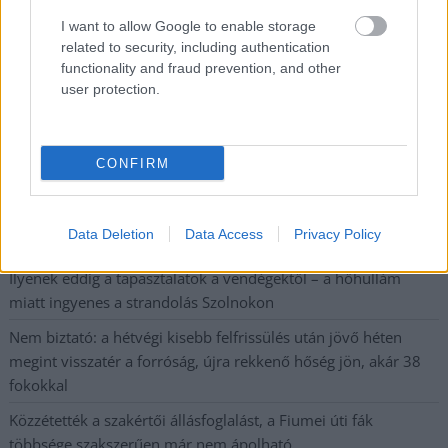
Váratlan fennakadás borította fel a Szolnok–Kecskemét
I want to allow Google to enable storage
vasútvonal közlekedését
related to security, including authentication
functionality and fraud prevention, and other
A polgármester a szolnoki cégekhez fordult: több száz
user protection.
elbocsátott dolgozón segítene
Csődbe ment a tószegi Accell Hunland, a hazai
kerékpárgyártás meghatározó szereplője
CONFIRM
Egyszer fent, egyszer lent, így festett a Duna a két évvel
ezelőtti árvíz idején és így most – fotógyűjtemény
Data Deletion
Data Access
Privacy Policy
ugyanazokból a szögekből
Ilyenek eddig a tapasztalatok a vendégektől – a hőhullám
miatt ingyenes a strandolás Szolnokon
Nem biztató: a hétvégi kisebb felfrissülés után jövő héten
megint visszatér a forróság, újra rekkenő hőség jön, akár 38
fokokkal
Közzétették a szakértői állásfoglalást, a Fiumei úti fák
többsége szakszerűen már nem ápolható