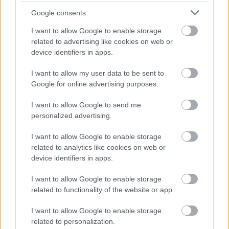
Sok volt az igazolatlan hiányzás, Pócs János fizetéslevonást
Google consents
kapott, más fideszesek még kevesebbet vittek haza
I want to allow Google to enable storage
A Szolnok megyei gazdák nagyon nem akarták a JÉGER
related to advertising like cookies on web or
további üzemeltetését
device identifiers in apps.
Csendélet 5.0: alig balesetveszélyes lépcső és remek
I want to allow my user data to be sent to
állapotban levő buszmegálló mutatja, hogy Szolnok mennyire
Google for online advertising purposes.
élhető város
I want to allow Google to send me
Pénteken újra csökken a benzin és a gázolaj ára is
personalized advertising.
Napokon belül megválasztja az új köztársasági elnököt az
I want to allow Google to enable storage
Országgyűlés
related to analytics like cookies on web or
device identifiers in apps.
Kiterjedt tüzek pusztítanak az országban, köztük Karcagon
Harmadfokú hőségriasztás az országban: Szolnokon klímát
I want to allow Google to enable storage
javítottak, helikoptereket is bevetettek a tüzeknél
related to functionality of the website or app.
A zárkában rosszul lett, elájult – ilyen körülményekről
I want to allow Google to enable storage
számoltak be a szolnoki börtönből
related to personalization.