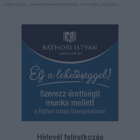
,
,
,
molnár csaba
szuverenitásvédelmi hivatal
Tarr zoltán
tisza párt
Hírlevél feliratkozás