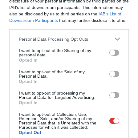
disclosure of your personal information by third parties on the
kimaradás is előfordult
IAB’s list of downstream participants. This information may
also be disclosed by us to third parties on the
IAB’s List of
Ön szerint hogy készül a hamisítatlan szolnoki habos isler?
Downstream Participants
that may further disclose it to other
Országos ellenőrzés indult a hazai akkumulátoripari
third parties.
üzemekben
Please note that this website/app uses one or more Google
Personal Data Processing Opt Outs
services and may gather and store information including but
Az idei év leglassabb növekedését hozta a június a
not limited to your visit or usage behaviour. You may click to
I want to opt-out of the Sharing of my
kiskereskedelemben
personal data.
grant or deny consent to Google and its third-party tags to
Opted In
Györfi Mihály több tucat vállalkozással egyeztetett a
use your data for below specified purposes in below Google
consent section.
kerékpárgyár dolgozóinak megsegítéséről
I want to opt-out of the Sale of my
Personal Data.
41 fok fölé forrósodott az ország, Szolnokon pedig egy másik
Opted In
rekord is megdőlt
I want to opt-out of processing my
Personal Data for Targeted Advertising.
Egy telefonhívást akart, végül rendőrök vitték el a mezőtúri
Opted In
férfit
I want to opt-out of Collection, Use,
A Tisza kormány minisztere újabb nagy változásokról döntött
Retention, Sale, and/or Sharing of my
Personal Data that Is Unrelated with the
a közoktatásban – például az iskolaigazgatók visszakapják
Purposes for which it was collected.
munkáltatói jogaikat
Opted Out