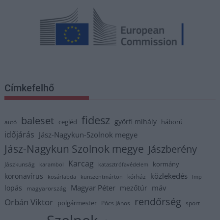
Címkefelhő
fidesz
baleset
györfi mihály
cegléd
háború
autó
időjárás
Jász-Nagykun-Szolnok megye
Jász-Nagykun Szolnok megye
Jászberény
Karcag
kormány
Jászkunság
karambol
katasztrófavédelem
közlekedés
koronavírus
kórház
kosárlabda
kunszentmárton
lmp
Magyar Péter
máv
lopás
mezőtúr
magyarország
rendőrség
Orbán Viktor
polgármester
Pócs János
sport