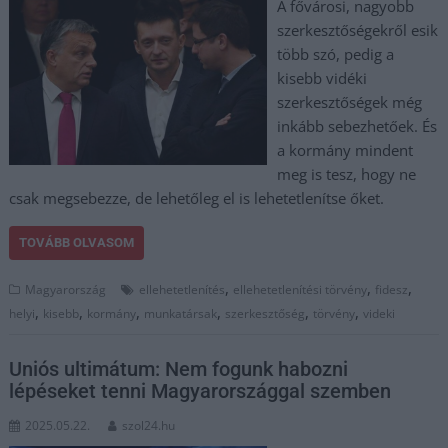
A fővárosi, nagyobb
szerkesztőségekről esik
több szó, pedig a
kisebb vidéki
szerkesztőségek még
inkább sebezhetőek. És
a kormány mindent
meg is tesz, hogy ne
csak megsebezze, de lehetőleg el is lehetetlenítse őket.
TOVÁBB OLVASOM
,
,
,
Magyarország
ellehetetlenítés
ellehetetlenítési törvény
fidesz
,
,
,
,
,
,
helyi
kisebb
kormány
munkatársak
szerkesztőség
törvény
videki
Uniós ultimátum: Nem fogunk habozni
lépéseket tenni Magyarországgal szemben
2025.05.22.
szol24.hu