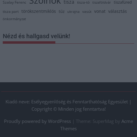
Szolnok
tisza
tiszafüred
Szalay Ferenc
tisza-tó
tiszaföldvár
törökszentmiklós
vonat
választás
tűz
tisza part
vasút
ukrajna
önkormányzat
Nézd és hallgasd velünk!
Kiadó neve: Esélyegyenlőség és Fenntarthatóság Egyesület |
Copyright © Minden jog fenntartva!
Proudly powered by WordPress
|
Theme: SuperMag by
Acme
Themes