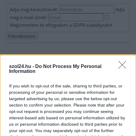
Adja meg keresztnevét:
Adja
meg e-mail címét:
Megismertem és elfogadom a
GDPR-szabályzat
ot
Nem szeretne lemaradni semmiről? Csak egy kattintás, és hírlevelünk a
legfrissebb információkkal és exkluzív tartalmakkal hétről hétre
postaládájába érkezik!
szol24.hu -
Do Not Process My Personal
Information
A SZOL24 legfrissebb 24 cikke
If you wish to opt-out of the sale, sharing to third parties, or
processing of your personal or sensitive information for
targeted advertising by us, please use the below opt-out
Szolnokon egy kulcsfontosságú körforgalmat részlegesen
section to confirm your selection. Please note that after your
lezárnak a napokban, a közlekedés az átlagost is meghaladó
opt-out request is processed you may continue seeing
mértékben lebénul
interest-based ads based on personal information utilized by
us or personal information disclosed to third parties prior to
Elromlott a biztosítóberendezés a ceglédi vasútvonalon,
your opt-out. You may separately opt-out of the further
alapos késések alakultak ki a menetrendhez képest,