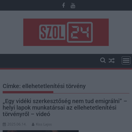
Skip
to
content
Címke:
ellehetetlenítési törvény
„Egy vidéki szerkesztőség nem tud emigrálni” –
helyi lapok munkatársai az ellehetetlenítési
törvényről – videó
2025.06.14.
Kiss Lajos