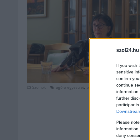
szol24.hu
If you wish 
sensitive in
confirm you
continue se
,
,
,
Szolnok
agóra egyesület
beruházás
elektroligyár
elekt
information 
further disc
participants
Downstream 
Please note
information 
deny consent