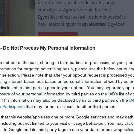
tartott ülésén arról rendelkezett, hogy
elutasítja az Agóra Szolnoki Közéleti
Egyesület népszavazási kezdeményezését a
helyi elektrolitgyár megvalósítása ügyében.
TOVÁBB OLVASOM
 -
Do Not Process My Personal Information
to opt-out of the sale, sharing to third parties, or processing of your per
formation for targeted advertising by us, please use the below opt-out s
r selection. Please note that after your opt-out request is processed y
eing interest-based ads based on personal information utilized by us or
,
,
,
,
rolit
kunlunchem
népszavazás
Szolnok
választási bizottság
disclosed to third parties prior to your opt-out. You may separately opt-
losure of your personal information by third parties on the IAB’s list of
. This information may also be disclosed by us to third parties on the
IA
Participants
that may further disclose it to other third parties.
 that this website/app uses one or more Google services and may gath
including but not limited to your visit or usage behaviour. You may click 
 to Google and its third-party tags to use your data for below specifi