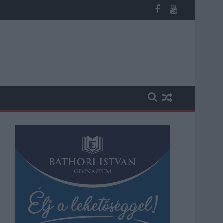
miatt ingyenes a strandolás Szolnokon