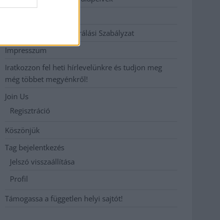
Hirdetési árak
Hozzászólási és Moderálási Szabályzat
Impresszum
Iratkozzon fel heti hírlevelünkre és tudjon meg
még többet megyénkről!
Join Us
Regisztráció
Köszönjük
Tag bejelentkezés
Jelszó visszaállítása
Profil
Támogassa a független helyi sajtót!