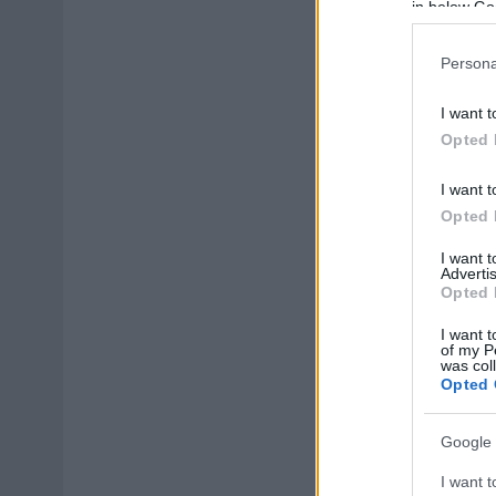
in below Go
Persona
I want t
Opted 
I want t
Opted 
I want 
Advertis
Opted 
I want t
of my P
was col
Opted 
Google 
I want t