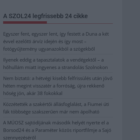
A SZOL24 legfrissebb 24 cikke
Egyszer fent, egyszer lent, így festett a Duna a két
évvel ezelőtti árvíz idején és így most –
fotógyűjtemény ugyanazokból a szögekből
Ilyenek eddig a tapasztalatok a vendégektől – a
hőhullám miatt ingyenes a strandolás Szolnokon
Nem biztató: a hétvégi kisebb felfrissülés után jövő
héten megint visszatér a forróság, újra rekkenő
hőség jön, akár 38 fokokkal
Közzétették a szakértői állásfoglalást, a Fiumei úti
fák többsége szakszerűen már nem ápolható
A MÚOSZ sajtódíjának második helyét nyerte el a
Borsod24 és a Paraméter közös riportfilmje a Sajó
szennyezéséről