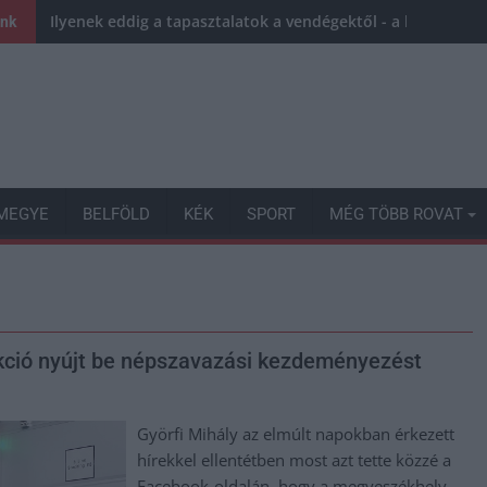
Ilyenek eddig a tapasztalatok a vendégektől - a hőhullám 
ink
MEGYE
BELFÖLD
KÉK
SPORT
MÉG TÖBB ROVAT
rakció nyújt be népszavazási kezdeményezést
Györfi Mihály az elmúlt napokban érkezett
hírekkel ellentétben most azt tette közzé a
Facebook-oldalán, hogy a megyeszékhely