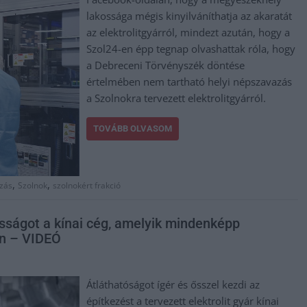
lakossága mégis kinyilváníthatja az akaratát
az elektrolitgyárról, mindezt azután, hogy a
Szol24-en épp tegnap olvashattak róla, hogy
a Debreceni Törvényszék döntése
értelmében nem tartható helyi népszavazás
a Szolnokra tervezett elektrolitgyárról.
TOVÁBB OLVASOM
,
,
zás
Szolnok
szolnokért frakció
osságot a kínai cég, amelyik mindenképp
on – VIDEÓ
Átláthatóságot ígér és ősszel kezdi az
építkezést a tervezett elektrolit gyár kínai