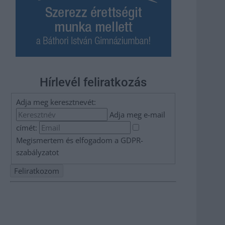
Hírlevél feliratkozás
Adja meg keresztnevét:
Adja meg e-mail
címét:
Megismertem és elfogadom a
GDPR-
szabályzat
ot
Nem szeretne lemaradni semmiről? Csak egy kattintás, és
hírlevelünk a legfrissebb információkkal és exkluzív
tartalmakkal hétről hétre postaládájába érkezik!