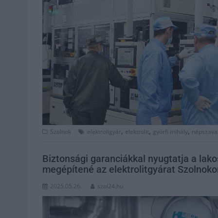
,
,
,
Szolnok
elektroligyár
elektrolit
györfi mihály
népszava
Biztonsági garanciákkal nyugtatja a lak
megépítené az elektrolitgyárat Szolnok
2025.05.26.
szol24.hu