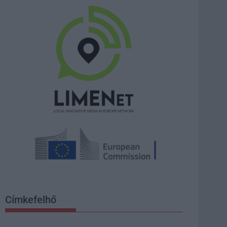
Címkefelhő