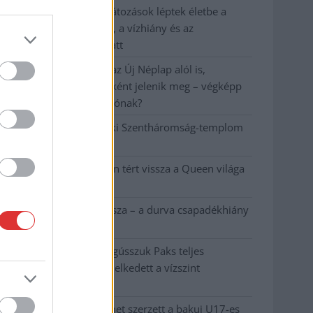
Már Szolnokon is korlátozások léptek életbe a
tartós hatalmas hőség, a vízhiány és az
áramtakarékosság miatt
A NER kihúzta a talajt az Új Néplap alól is,
immáron csak hetilapként jelenik meg – végképp
vége a nyomtatott sajtónak?
Befejeződött a szolnoki Szentháromság-templom
felújítása
Szimfonikus köntösben tért vissza a Queen világa
a fővárosba
Ilyen, amikor „fél” a Tisza – a durva csapadékhiány
nagyon meglátszik
Lehet, hogy mégis megússzuk Paks teljes
leállítását, némileg emelkedett a vízszint
(VIDEÓVAL)
Tugyi Zétény ezüstérmet szerzett a bakui U17-es