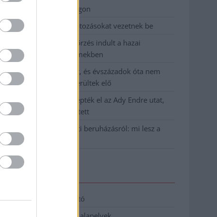
birkózó-világbajnokságon
Jászberényben is korlátozásokat vezetnek be
Átfogó országos ellenőrzés indult a hazai
akkumulátoripari üzemekben
A Tisza visszahúzódott, és évszázadok óta nem
látott maradványok kerültek elő
Mentők és rendőrök lepték el az Ady Endre utat,
egy kerékpáros is érintett
Parázs vita a Fiumei úti beruházásról: mi lesz a
fákkal?
Elérhetőség
Adatkezelési tájékoztató
Etikai és függetlenségi alapelvek