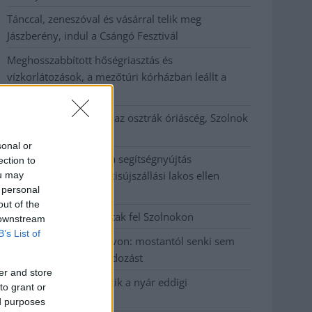
Tánccal, zeneszóval és vásárral telik meg
Jászberény, indul a Csángó Fesztivál
Meghosszabbított hőségriasztás és
vízkorlátozások, a mezőtúri kórházban leállt a
klíma
Átszervezi működését az osztrák óriáscég, Szolnok
is érintett
sonal or
Tragédiába torkollott a segítségnyújtás
ection to
elmulasztása, három kisújszállási lakos ellen
ou may
 personal
emeltek vádat
out of the
Hatalmas lángok csaptak fel Szolnokon
 downstream
B’s List of
Vízitraffipax a Tisza-tavon: mostantól senki sem
úszhatja meg a száguldozást
er and store
Szolnokra is megérkezik a nyár eddigi
to grant or
legkeményebb napja
ed purposes