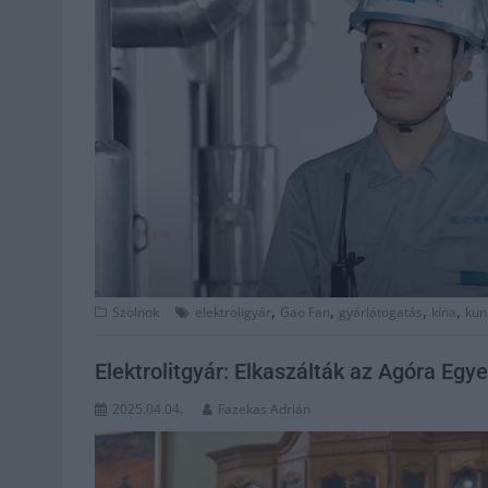
,
,
,
,
Szolnok
elektroligyár
Gao Fan
gyárlátogatás
kína
kun
Elektrolitgyár: Elkaszálták az Agóra E
2025.04.04.
Fazekas Adrián