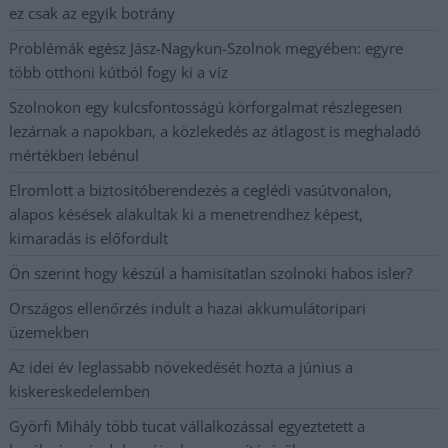
ez csak az egyik botrány
Problémák egész Jász-Nagykun-Szolnok megyében: egyre
több otthoni kútból fogy ki a víz
Szolnokon egy kulcsfontosságú körforgalmat részlegesen
lezárnak a napokban, a közlekedés az átlagost is meghaladó
mértékben lebénul
Elromlott a biztosítóberendezés a ceglédi vasútvonalon,
alapos késések alakultak ki a menetrendhez képest,
kimaradás is előfordult
Ön szerint hogy készül a hamisítatlan szolnoki habos isler?
Országos ellenőrzés indult a hazai akkumulátoripari
üzemekben
Az idei év leglassabb növekedését hozta a június a
kiskereskedelemben
Györfi Mihály több tucat vállalkozással egyeztetett a