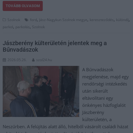
TOVÁBB OLVASOM
,
,
,
,
Szolnok
ford
Jász-Nagykun Szolnok megye
kereszteződés
különdíj
,
,
parkol
parkolás
Szolnok
Jászberény külterületén jelentek meg a
Bűnvadászok
2026.05.26.
szol24.hu
A Bűnvadászok
megjelenése, majd egy
rendőrségi intézkedés
után sikerült
eltávolítani egy
önkényes házfoglalót
Jászberény
külterületén, a
Neszűrben. A felújítás alatt álló, hitelből vásárolt családi házat