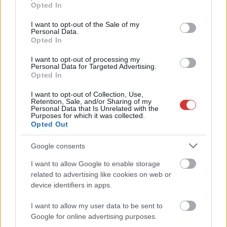
grant or deny consent to Google and its third-party tags to
Opted In
Öcsödön
use your data for below specified purposes in below Google
consent section.
I want to opt-out of the Sale of my
2026.05.26.
szol24.hu
Personal Data.
Opted In
Elhunyt egy traktoros
vasárnap délután a
I want to opt-out of processing my
Personal Data for Targeted Advertising.
Jász-Nagykun-Szolnok
Opted In
megyei Öcsöd és
Kungyalu közötti
I want to opt-out of Collection, Use,
Retention, Sale, and/or Sharing of my
külterületen, miután
Personal Data that Is Unrelated with the
Purposes for which it was collected.
munkagépével
Opted Out
felborult a meredek
gátoldalban. A fülke nélküli jármű maga alá szorította a sofőrt,
Google consents
akinek az életét a helyszínre riasztott mentőhelikopter
I want to allow Google to enable storage
személyzete és a katasztrófavédelem munkatársai már nem
related to advertising like cookies on web or
tudták megmenteni.
device identifiers in apps.
TOVÁBB OLVASOM
I want to allow my user data to be sent to
Google for online advertising purposes.
,
,
,
,
,
Kék hírek
elhunyt
jármű
kaszálás
katasztrófavédelem
kungyalu