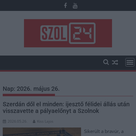
Skip
to
content
Nap:
2026. május 26.
Szerdán dől el minden: ijesztő félidei állás után
visszavette a pályaelőnyt a Szolnok
2026.05.26.
Kiss Lajos
Sikerült a bravúr, a