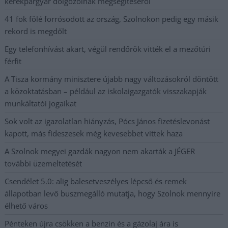
kerékpárgyár dolgozóinak megsegítéséről
41 fok fölé forrósodott az ország, Szolnokon pedig egy másik
rekord is megdőlt
Egy telefonhívást akart, végül rendőrök vitték el a mezőtúri
férfit
A Tisza kormány minisztere újabb nagy változásokról döntött
a közoktatásban – például az iskolaigazgatók visszakapják
munkáltatói jogaikat
Sok volt az igazolatlan hiányzás, Pócs János fizetéslevonást
kapott, más fideszesek még kevesebbet vittek haza
A Szolnok megyei gazdák nagyon nem akarták a JÉGER
további üzemeltetését
Csendélet 5.0: alig balesetveszélyes lépcső és remek
állapotban levő buszmegálló mutatja, hogy Szolnok mennyire
élhető város
Pénteken újra csökken a benzin és a gázolaj ára is