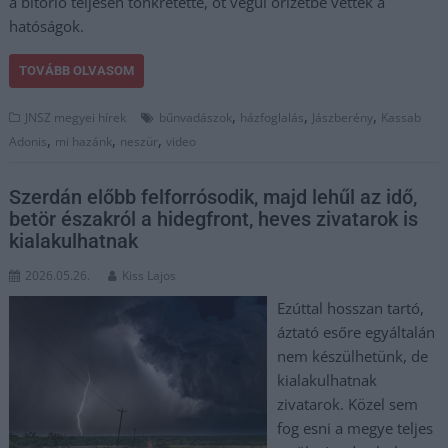
a bitorló teljesen tönkretette, őt végül őrizetbe vettek a
hatóságok.
TOVÁBB OLVASOM
,
,
,
JNSZ megyei hírek
bűnvadászok
házfoglalás
Jászberény
Kassab
,
,
,
Adonis
mi hazánk
neszür
video
Szerdán előbb felforrósodik, majd lehűl az idő,
betör északról a hidegfront, heves zivatarok is
kialakulhatnak
2026.05.26.
Kiss Lajos
Ezúttal hosszan tartó,
áztató esőre egyáltalán
nem készülhetünk, de
kialakulhatnak
zivatarok. Közel sem
fog esni a megye teljes