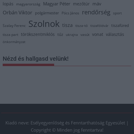
Magyar Péter
máv
lopás
mezőtúr
magyarország
rendőrség
Orbán Viktor
polgármester
Pócs János
sport
Szolnok
tisza
tiszafüred
Szalay Ferenc
tisza-tó
tiszaföldvár
törökszentmiklós
vonat
választás
tűz
tisza part
vasút
ukrajna
önkormányzat
Nézd és hallgasd velünk!
Kiadó neve: Esélyegyenlőség és Fenntarthatóság Egyesület |
Copyright © Minden jog fenntartva!