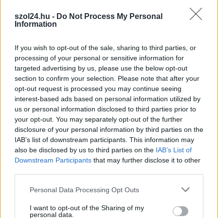
választották a „Millió
Lépés az Iskoládért”
szol24.hu -
Do Not Process My Personal
Information
elnevezésű országos
egészségmegőrző és
If you wish to opt-out of the sale, sharing to third parties, or
mozgáskampány egyik
processing of your personal or sensitive information for
kiemelt arcának. A
targeted advertising by us, please use the below opt-out
Szolnoki Sportcentrum és a Trappancs Egyesület színeiben
section to confirm your selection. Please note that after your
versenyző, transzplantált világbajnok atléta ezúttal
opt-out request is processed you may continue seeing
kifejezetten a hölgyek egészségtudatosságára, a preventív
interest-based ads based on personal information utilized by
us or personal information disclosed to third parties prior to
szűrővizsgálatok lényegességére, valamint a mindennapi
your opt-out. You may separately opt-out of the further
fizikai aktivitás jótékony hatásaira fókuszálva adja át a
disclosure of your personal information by third parties on the
program üzeneteit.
IAB’s list of downstream participants. This information may
also be disclosed by us to third parties on the
IAB’s List of
TOVÁBB OLVASOM
Downstream Participants
that may further disclose it to other
third parties.
,
,
,
,
,
Szolnok
egészség
kampány
miskolczi anna
mozgás
sport
Please note that this website/app uses one or more Google
,
,
sportoló
Personal Data Processing Opt Outs
Szolnok
testmozgás
services and may gather and store information including but
not limited to your visit or usage behaviour. You may click to
I want to opt-out of the Sharing of my
Maga alá temette a felborult traktor a vezetőjét
personal data.