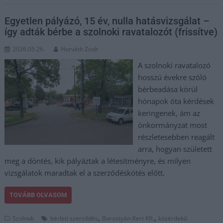
Egyetlen pályázó, 15 év, nulla hatásvizsgálat –
így adták bérbe a szolnoki ravatalozót (frissítve)
2026.05.26.
Horváth Zsolt
A szolnoki ravatalozó
hosszú évekre szóló
bérbeadása körül
hónapok óta kérdések
keringenek, ám az
önkormányzat most
részletesebben reagált
arra, hogyan született
meg a döntés, kik pályáztak a létesítményre, és milyen
vizsgálatok maradtak el a szerződéskötés előtt.
TOVÁBB OLVASOM
,
,
Szolnok
bérleti szerződés
Borostyán-Kert Kft.
közérdekű