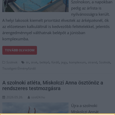
Szolnokon, a napokban
pedig az árlista is
nyilvánosságra került.
A helyi lakosok kiemelt prioritást élveztek az árképzésnél, ők
az előzetesen kalkuláltnál is kedvezőbb feltételekkel, jelentős
árengedménnyel válthatnak belépőt a júnisban
komplexumba.
TOVÁBB OLVASOM
,
,
,
,
,
,
,
,
Szolnok
ár
árak
belépő
fürdő
jegy
komplexum
strand
Szolnok
Tiszaligeti Élményfürdő
A szolnoki atléta, Miskolczi Anna ösztönöz a
rendszeres testmozgásra
2026.05.26.
szol24.hu
Újra a szolnoki
Miskolczi Annát