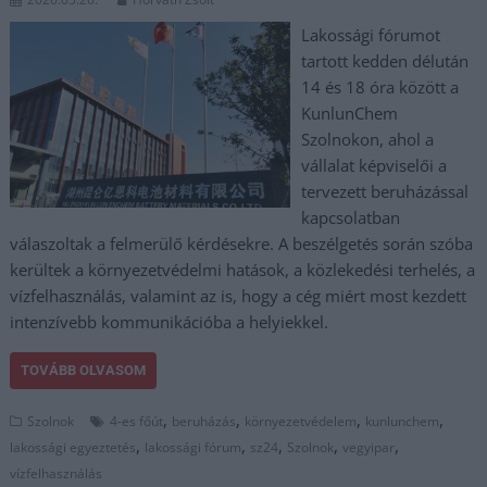
Lakossági fórumot
tartott kedden délután
14 és 18 óra között a
KunlunChem
Szolnokon, ahol a
vállalat képviselői a
tervezett beruházással
kapcsolatban
válaszoltak a felmerülő kérdésekre. A beszélgetés során szóba
kerültek a környezetvédelmi hatások, a közlekedési terhelés, a
vízfelhasználás, valamint az is, hogy a cég miért most kezdett
intenzívebb kommunikációba a helyiekkel.
TOVÁBB OLVASOM
,
,
,
,
Szolnok
4-es főút
beruházás
környezetvédelem
kunlunchem
,
,
,
,
,
lakossági egyeztetés
lakossági fórum
sz24
Szolnok
vegyipar
vízfelhasználás