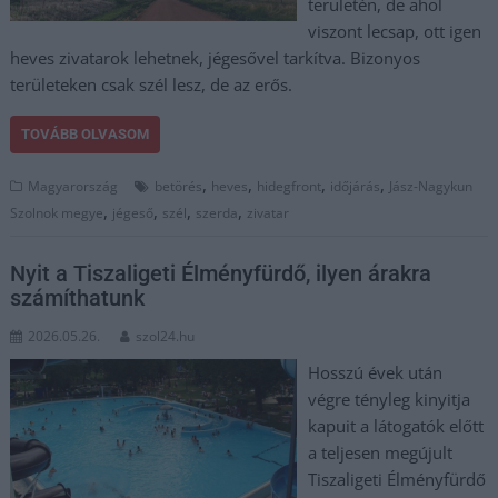
területén, de ahol
viszont lecsap, ott igen
heves zivatarok lehetnek, jégesővel tarkítva. Bizonyos
területeken csak szél lesz, de az erős.
TOVÁBB OLVASOM
,
,
,
,
Magyarország
betörés
heves
hidegfront
időjárás
Jász-Nagykun
,
,
,
,
Szolnok megye
jégeső
szél
szerda
zivatar
Nyit a Tiszaligeti Élményfürdő, ilyen árakra
számíthatunk
2026.05.26.
szol24.hu
Hosszú évek után
végre tényleg kinyitja
kapuit a látogatók előtt
a teljesen megújult
Tiszaligeti Élményfürdő