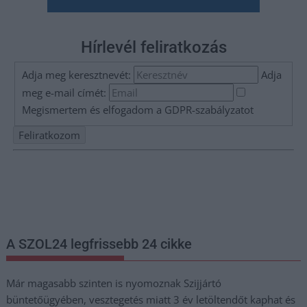
Hírlevél feliratkozás
Adja meg keresztnevét:
Adja
meg e-mail címét:
Megismertem és elfogadom a
GDPR-szabályzat
ot
Nem szeretne lemaradni semmiről? Csak egy kattintás, és hírlevelünk a
legfrissebb információkkal és exkluzív tartalmakkal hétről hétre
postaládájába érkezik!
A SZOL24 legfrissebb 24 cikke
Már magasabb szinten is nyomoznak Szijjártó
büntetőügyében, vesztegetés miatt 3 év letöltendőt kaphat és