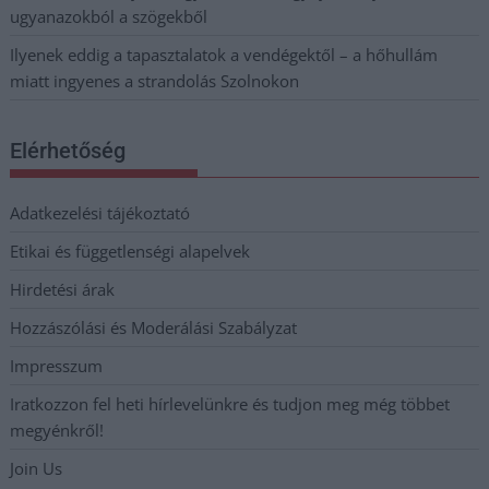
ugyanazokból a szögekből
Ilyenek eddig a tapasztalatok a vendégektől – a hőhullám
miatt ingyenes a strandolás Szolnokon
Elérhetőség
Adatkezelési tájékoztató
Etikai és függetlenségi alapelvek
Hirdetési árak
Hozzászólási és Moderálási Szabályzat
Impresszum
Iratkozzon fel heti hírlevelünkre és tudjon meg még többet
megyénkről!
Join Us