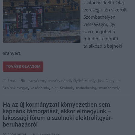
csalódást keltő Olaj-
vereség után sikerült
Szombathelyen
visszavágni, így
szerdán jöhet a
mindent eldöntő
találkozó a bajnoki
aranyért.
TOVÁBB OLVASOM
,
,
,
,
Sport
aranyérem
bravúr
döntő
Győrfi Mihály
Jász-Nagykun
,
,
,
,
,
Szolnok megye
kosárlabda
olaj
Szolnok
szolnoki olaj
szombathely
Ha az új kormányzati környezetben sem
kapnánk támogatást, akkor elmegyünk –
lakossági fórum a szolnoki elektrolitgyár-
beruházásról
2026.05.26.
Horváth Zsolt