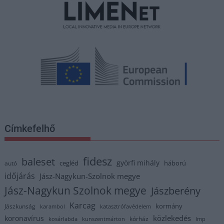
Címkefelhő
fidesz
baleset
györfi mihály
cegléd
háború
autó
időjárás
Jász-Nagykun-Szolnok megye
Jász-Nagykun Szolnok megye
Jászberény
Karcag
kormány
Jászkunság
karambol
katasztrófavédelem
közlekedés
koronavírus
kórház
kosárlabda
kunszentmárton
lmp