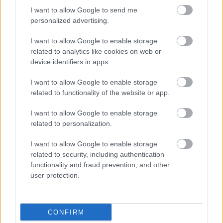
,
,
munkagép
öcsöd
tűzoltó
I want to allow Google to send me
personalized advertising.
Megkezdődött a Szelevény melletti holtág
I want to allow Google to enable storage
mentése
related to analytics like cookies on web or
device identifiers in apps.
2026.05.26.
Fazekas Adrián
Megkezdődtek a
I want to allow Google to enable storage
sürgősségi munkálatok
related to functionality of the website or app.
a Szelevény térségében
I want to allow Google to enable storage
található Tehenesi
related to personalization.
(Nagytehenes) Holt-
Körösnél, miután a
I want to allow Google to enable storage
helyi horgászközösség
related to security, including authentication
jelzései szerint a
functionality and fraud prevention, and other
drasztikus apadás miatt már a teljes kiszáradás fenyegette a
user protection.
vízterületet.
TOVÁBB OLVASOM
CONFIRM