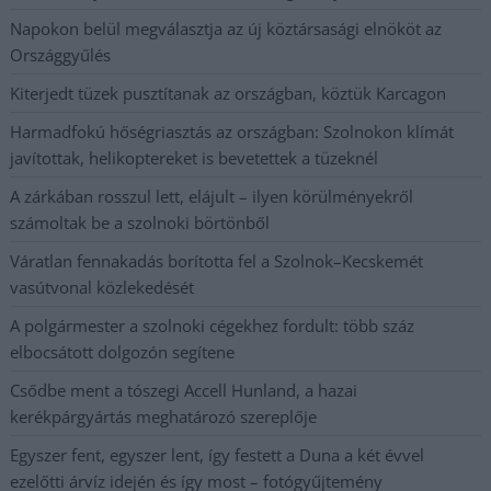
Napokon belül megválasztja az új köztársasági elnököt az
Országgyűlés
Kiterjedt tüzek pusztítanak az országban, köztük Karcagon
Harmadfokú hőségriasztás az országban: Szolnokon klímát
javítottak, helikoptereket is bevetettek a tüzeknél
A zárkában rosszul lett, elájult – ilyen körülményekről
számoltak be a szolnoki börtönből
Váratlan fennakadás borította fel a Szolnok–Kecskemét
vasútvonal közlekedését
A polgármester a szolnoki cégekhez fordult: több száz
elbocsátott dolgozón segítene
Csődbe ment a tószegi Accell Hunland, a hazai
kerékpárgyártás meghatározó szereplője
Egyszer fent, egyszer lent, így festett a Duna a két évvel
ezelőtti árvíz idején és így most – fotógyűjtemény