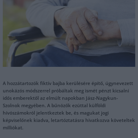
A hozzátartozók fiktív bajba kerülésére építő, úgynevezett
unokázós módszerrel próbáltak meg ismét pénzt kicsalni
idős emberektől az elmúlt napokban Jász-Nagykun-
Szolnok megyében. A bűnözők ezúttal külföldi
hívószámokról jelentkeztek be, és magukat jogi
képviselőnek kiadva, letartóztatásra hivatkozva követeltek
milliókat.