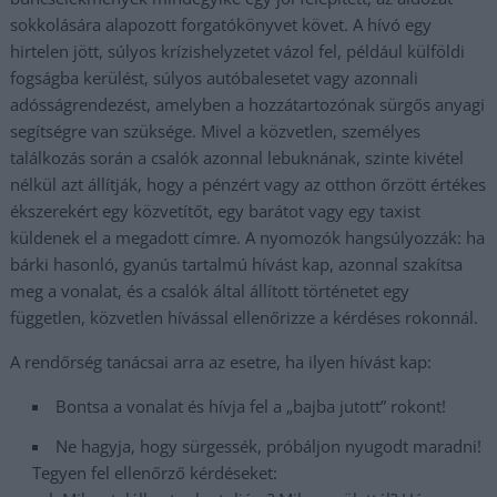
sokkolására alapozott forgatókönyvet követ. A hívó egy
hirtelen jött, súlyos krízishelyzetet vázol fel, például külföldi
fogságba kerülést, súlyos autóbalesetet vagy azonnali
adósságrendezést, amelyben a hozzátartozónak sürgős anyagi
segítségre van szüksége. Mivel a közvetlen, személyes
találkozás során a csalók azonnal lebuknának, szinte kivétel
nélkül azt állítják, hogy a pénzért vagy az otthon őrzött értékes
ékszerekért egy közvetítőt, egy barátot vagy egy taxist
küldenek el a megadott címre. A nyomozók hangsúlyozzák: ha
bárki hasonló, gyanús tartalmú hívást kap, azonnal szakítsa
meg a vonalat, és a csalók által állított történetet egy
független, közvetlen hívással ellenőrizze a kérdéses rokonnál.
A rendőrség tanácsai arra az esetre, ha ilyen hívást kap:
Bontsa a vonalat és hívja fel a „bajba jutott” rokont!
Ne hagyja, hogy sürgessék, próbáljon nyugodt maradni!
Tegyen fel ellenőrző kérdéseket: