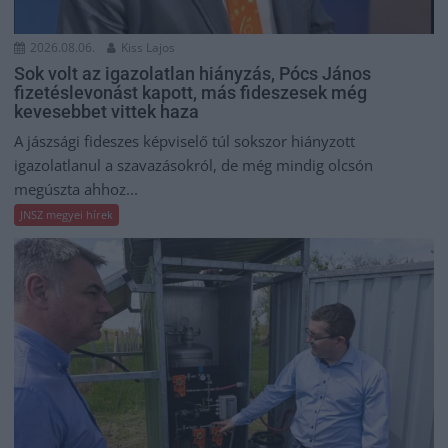
2026.08.06.
Kiss Lajos
Sok volt az igazolatlan hiányzás, Pócs János
fizetéslevonást kapott, más fideszesek még
kevesebbet vittek haza
A jászsági fideszes képviselő túl sokszor hiányzott
igazolatlanul a szavazásokról, de még mindig olcsón
megúszta ahhoz...
JNSZ megyei hírek