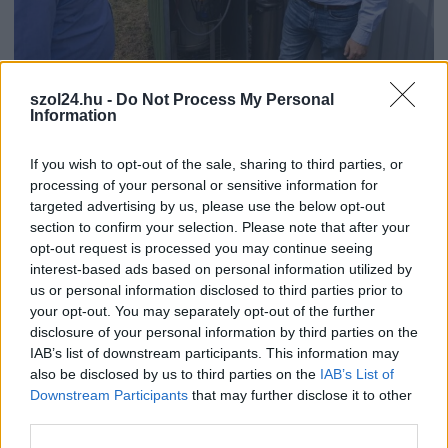
2026.08.06.
Fazekas Adrián
szol24.hu -
Do Not Process My Personal
A Szolnok megyei gazdák nagyon nem akarták a
Information
JÉGER további üzemeltetését
Ahogy korábban már írtunk róla, megyei szinten
If you wish to opt-out of the sale, sharing to third parties, or
alkalmazkodik a gazdálkodók döntéséhez az
processing of your personal or sensitive information for
Agrárminisztérium és a Nemzeti...
targeted advertising by us, please use the below opt-out
section to confirm your selection. Please note that after your
JNSZ megyei hírek
opt-out request is processed you may continue seeing
interest-based ads based on personal information utilized by
us or personal information disclosed to third parties prior to
your opt-out. You may separately opt-out of the further
disclosure of your personal information by third parties on the
IAB’s list of downstream participants. This information may
also be disclosed by us to third parties on the
IAB’s List of
Downstream Participants
that may further disclose it to other
third parties.