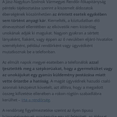
A Jász-Nagykun-Szolnok Vármegyei Rendőr-főkapitányság
pénteki tájékoztatása szerint a kiszemelt áldozatok
éberségének köszönhetően
az érintett esetek egyikében
sem történt anyagi kár
. Kiemelték, a köztudatban élő
elnevezéssel ellentétben az elkövetők nem kizárólag
unokának adják ki magukat. Nagyon gyakran a sértett
lányaként, fiaként, vagy éppen az ő nevükben eljáró hivatalos
személyként, például rendőrként vagy ügyvédként
mutatkoznak be a telefonban.
Az elmúlt napok megyei eseteiben a telefonálók
azzal
ijesztették meg a szépkorúakat, hogy a gyermeküket vagy
az unokájukat egy gyanús küldemény postázása miatt
vette őrizetbe a hatóság
. A magát ügyvédnek hazudó csaló
azonnali készpénzt követelt, azt állítva, hogy a megadott
összeg kifizetése ellenében a rokon rögtön szabadlábra
kerülhet –
írta a rendőrség
.
A rendőrség figyelmeztetése szerint az ilyen típusú
bűncselekmények mindegyike egy jól felépített, az áldozat