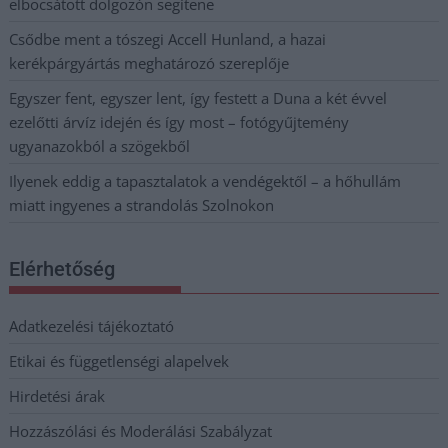
elbocsátott dolgozón segítene
Csődbe ment a tószegi Accell Hunland, a hazai
kerékpárgyártás meghatározó szereplője
Egyszer fent, egyszer lent, így festett a Duna a két évvel
ezelőtti árvíz idején és így most – fotógyűjtemény
ugyanazokból a szögekből
Ilyenek eddig a tapasztalatok a vendégektől – a hőhullám
miatt ingyenes a strandolás Szolnokon
Elérhetőség
Adatkezelési tájékoztató
Etikai és függetlenségi alapelvek
Hirdetési árak
Hozzászólási és Moderálási Szabályzat