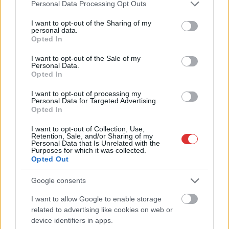
Please note that this website/app uses one or more Google
Personal Data Processing Opt Outs
services and may gather and store information including but
not limited to your visit or usage behaviour. You may click to
I want to opt-out of the Sharing of my
personal data.
grant or deny consent to Google and its third-party tags to
Opted In
use your data for below specified purposes in below Google
2026.08.06.
Fazekas Adrián
consent section.
I want to opt-out of the Sale of my
Csődbe ment a tószegi Accell Hunland, a hazai
Personal Data.
kerékpárgyártás meghatározó szereplője
Opted In
Leállt a termelés a tószegi üzemben, miközben a holland
I want to opt-out of processing my
anyavállalat fizetési haladékot kért. Az európai
Personal Data for Targeted Advertising.
Opted In
kerékpáripar...
JNSZ megyei hírek
I want to opt-out of Collection, Use,
Retention, Sale, and/or Sharing of my
Personal Data that Is Unrelated with the
Purposes for which it was collected.
Opted Out
Google consents
I want to allow Google to enable storage
related to advertising like cookies on web or
device identifiers in apps.