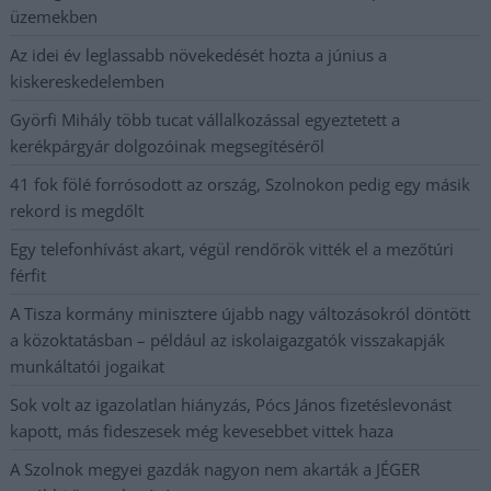
üzemekben
Az idei év leglassabb növekedését hozta a június a
kiskereskedelemben
Györfi Mihály több tucat vállalkozással egyeztetett a
kerékpárgyár dolgozóinak megsegítéséről
41 fok fölé forrósodott az ország, Szolnokon pedig egy másik
rekord is megdőlt
Egy telefonhívást akart, végül rendőrök vitték el a mezőtúri
férfit
A Tisza kormány minisztere újabb nagy változásokról döntött
a közoktatásban – például az iskolaigazgatók visszakapják
munkáltatói jogaikat
Sok volt az igazolatlan hiányzás, Pócs János fizetéslevonást
kapott, más fideszesek még kevesebbet vittek haza
A Szolnok megyei gazdák nagyon nem akarták a JÉGER