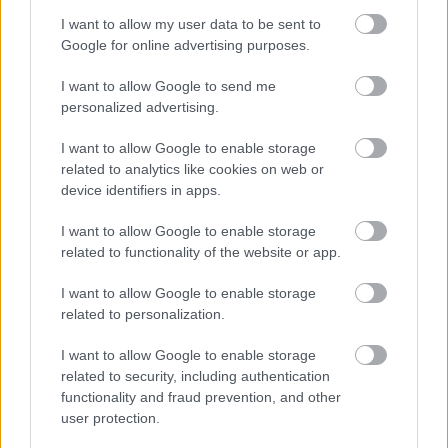
I want to allow my user data to be sent to
Google for online advertising purposes.
I want to allow Google to send me
personalized advertising.
I want to allow Google to enable storage
related to analytics like cookies on web or
device identifiers in apps.
Hírlevél feliratkozás
I want to allow Google to enable storage
Adja meg keresztnevét:
Adja
related to functionality of the website or app.
meg e-mail címét:
Megismertem és elfogadom a
GDPR-szabályzat
ot
I want to allow Google to enable storage
related to personalization.
I want to allow Google to enable storage
Nem szeretne lemaradni semmiről? Csak egy kattintás, és hírlevelünk a
related to security, including authentication
legfrissebb információkkal és exkluzív tartalmakkal hétről hétre
functionality and fraud prevention, and other
user protection.
postaládájába érkezik!