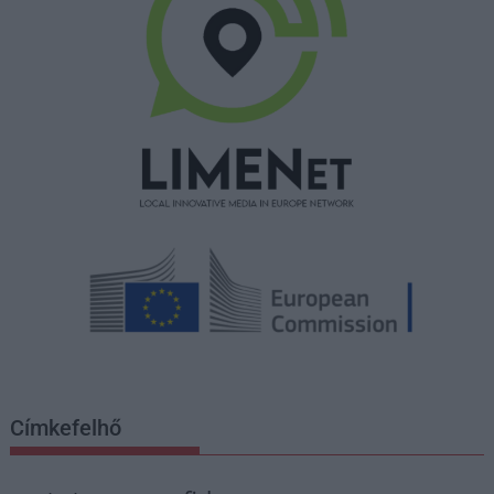
Címkefelhő