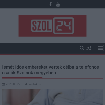
Skip
to
content
Ismét idős embereket vettek célba a telefonos
csalók Szolnok megyében
2026.05.22.
szol24.hu