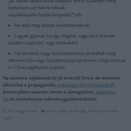
„pl. Mikor találkoztunk utoljára? Mikor születtél? Hány
testvéred van? Merre laknak
anyáék/apáék/fiadék/lányodék?” stb.
Ne adja meg adatait ismeretleneknek!
Legyen gyanús, ha egy idegent, vagy taxit akarnak
küldeni a pénzért, vagy értékekért!
Ha felmerül, hogy bűncselekményt próbáltak meg
elkövetni Ön vagy hozzátartozója sérelmére, hívja azonnal
a 112-es segélyhívó számot!
Ha szeretne tájékozott és jól értesült lenni, de messzire
elkerülné a propagandát,
iratkozzon fel hírlevelünkre
!
Amennyiben szívesen lenne a támogatónk,
kattintson
ide
és csatlakozzon adománygyűjtésünkhöz!
,
,
,
,
JNSZ megyei hírek
csalás
fiktív
rendőrség
telefon
unokázós
csalók