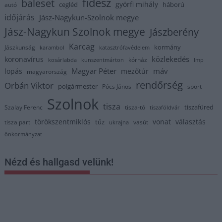
fidesz
baleset
györfi mihály
cegléd
háború
autó
időjárás
Jász-Nagykun-Szolnok megye
Jász-Nagykun Szolnok megye
Jászberény
Karcag
kormány
Jászkunság
karambol
katasztrófavédelem
közlekedés
koronavírus
kórház
kosárlabda
kunszentmárton
lmp
Magyar Péter
máv
lopás
mezőtúr
magyarország
rendőrség
Orbán Viktor
polgármester
Pócs János
sport
Szolnok
tisza
tiszafüred
Szalay Ferenc
tisza-tó
tiszaföldvár
törökszentmiklós
vonat
választás
tűz
tisza part
vasút
ukrajna
önkormányzat
Nézd és hallgasd velünk!