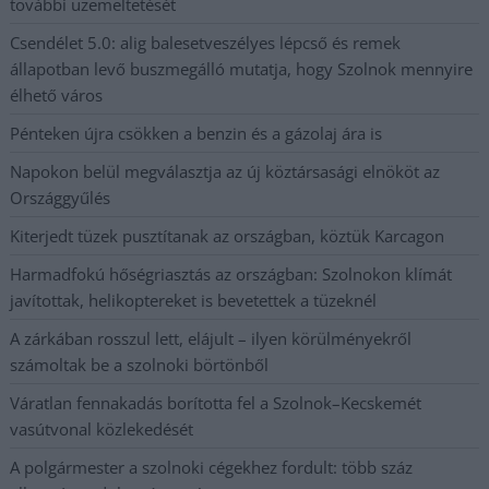
további üzemeltetését
Csendélet 5.0: alig balesetveszélyes lépcső és remek
állapotban levő buszmegálló mutatja, hogy Szolnok mennyire
élhető város
Pénteken újra csökken a benzin és a gázolaj ára is
Napokon belül megválasztja az új köztársasági elnököt az
Országgyűlés
Kiterjedt tüzek pusztítanak az országban, köztük Karcagon
Harmadfokú hőségriasztás az országban: Szolnokon klímát
javítottak, helikoptereket is bevetettek a tüzeknél
A zárkában rosszul lett, elájult – ilyen körülményekről
számoltak be a szolnoki börtönből
Váratlan fennakadás borította fel a Szolnok–Kecskemét
vasútvonal közlekedését
A polgármester a szolnoki cégekhez fordult: több száz