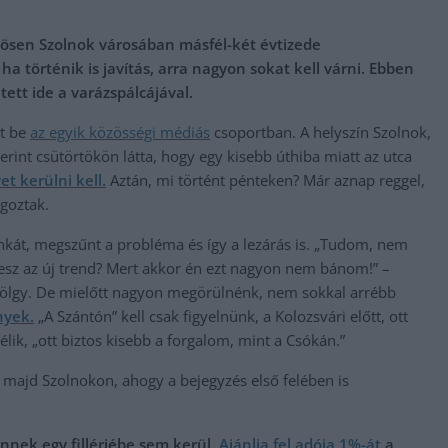
ösen Szolnok városában másfél-két évtizede
 történik is javítás, arra nagyon sokat kell várni. Ebben
tett ide a varázspálcájával.
lt be
az egyik közösségi médiás
csoportban. A helyszín Szolnok,
erint csütörtökön látta, hogy egy kisebb úthiba miatt az utca
et kerülni kell.
Aztán, mi történt pénteken? Már aznap reggel,
lgoztak.
nkát, megszűnt a probléma és így a lezárás is. „Tudom, nem
lesz az új trend? Mert akkor én ezt nagyon nem bánom!” –
hölgy. De mielőtt nagyon megörülnénk, nem sokkal arrébb
nyek.
„A Szántón” kell csak figyelnünk, a Kolozsvári előtt, ott
élik, „ott biztos kisebb a forgalom, mint a Csókán.”
k majd Szolnokon, ahogy a bejegyzés első felében is
nnek egy fillérjébe sem kerül.
Ajánlja fel adója 1%-át
a