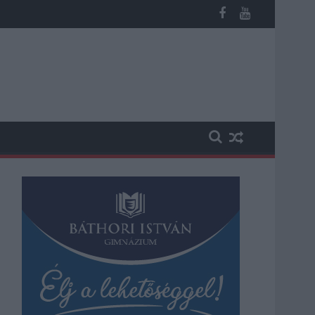
miatt ingyenes a strandolás Szolnokon