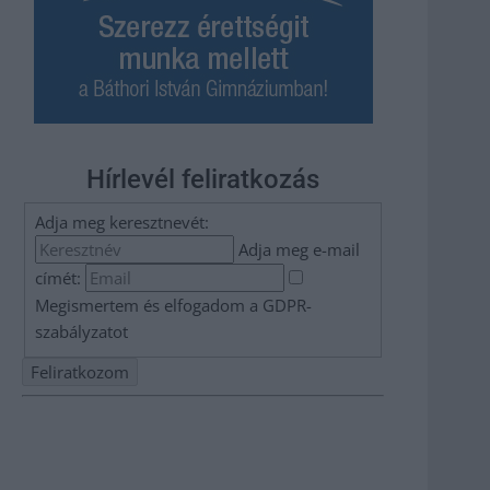
Hírlevél feliratkozás
Adja meg keresztnevét:
Adja meg e-mail
címét:
Megismertem és elfogadom a
GDPR-
szabályzat
ot
Nem szeretne lemaradni semmiről? Csak egy kattintás, és
hírlevelünk a legfrissebb információkkal és exkluzív
tartalmakkal hétről hétre postaládájába érkezik!