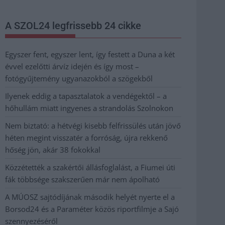
A SZOL24 legfrissebb 24 cikke
Egyszer fent, egyszer lent, így festett a Duna a két
évvel ezelőtti árvíz idején és így most –
fotógyűjtemény ugyanazokból a szögekből
Ilyenek eddig a tapasztalatok a vendégektől – a
hőhullám miatt ingyenes a strandolás Szolnokon
Nem biztató: a hétvégi kisebb felfrissülés után jövő
héten megint visszatér a forróság, újra rekkenő
hőség jön, akár 38 fokokkal
Közzétették a szakértői állásfoglalást, a Fiumei úti
fák többsége szakszerűen már nem ápolható
A MÚOSZ sajtódíjának második helyét nyerte el a
Borsod24 és a Paraméter közös riportfilmje a Sajó
szennyezéséről