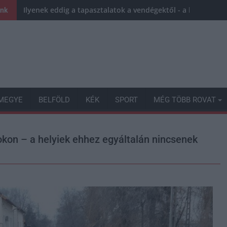
Ilyenek eddig a tapasztalatok a vendégektől - a hőhullám 
ink
MEGYE
BELFÖLD
KÉK
SPORT
MÉG TÖBB ROVAT
okon – a helyiek ehhez egyáltalán nincsenek