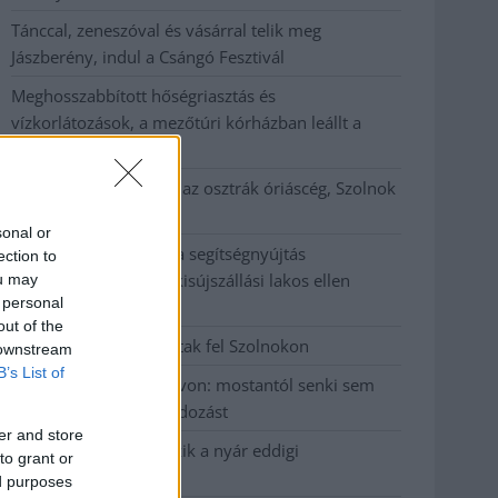
Tánccal, zeneszóval és vásárral telik meg
Jászberény, indul a Csángó Fesztivál
Meghosszabbított hőségriasztás és
vízkorlátozások, a mezőtúri kórházban leállt a
klíma
Átszervezi működését az osztrák óriáscég, Szolnok
is érintett
sonal or
Tragédiába torkollott a segítségnyújtás
ection to
elmulasztása, három kisújszállási lakos ellen
ou may
 personal
emeltek vádat
out of the
Hatalmas lángok csaptak fel Szolnokon
 downstream
B’s List of
Vízitraffipax a Tisza-tavon: mostantól senki sem
úszhatja meg a száguldozást
er and store
Szolnokra is megérkezik a nyár eddigi
to grant or
legkeményebb napja
ed purposes