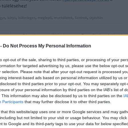
ó túléléséhez!
,
,
,
,
,
,
gye
kátyú
különleges
meglepő
munkálatok
Szolnok
útjavítás
Pócs János azt állítja, hogy egy Tisza Párthoz köthető
személy a felelős, hogy „hamis” tanúvallomás született
 -
Do Not Process My Personal Information
Zsolti bácsi ügyében
to opt-out of the sale, sharing to third parties, or processing of your per
formation for targeted advertising by us, please use the below opt-out s
r selection. Please note that after your opt-out request is processed y
eing interest-based ads based on personal information utilized by us or
disclosed to third parties prior to your opt-out. You may separately opt-
losure of your personal information by third parties on the IAB’s list of
. This information may also be disclosed by us to third parties on the
IA
Participants
that may further disclose it to other third parties.
 that this website/app uses one or more Google services and may gath
including but not limited to your visit or usage behaviour. You may click 
 to Google and its third-party tags to use your data for below specifi