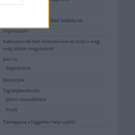
Hirdetési árak
Hozzászólási és Moderálási Szabályzat
Impresszum
Iratkozzon fel heti hírlevelünkre és tudjon meg
még többet megyénkről!
Join Us
Regisztráció
Köszönjük
Tag bejelentkezés
Jelszó visszaállítása
Profil
Támogassa a független helyi sajtót!