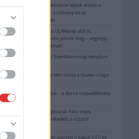
Már Szolnokon is korlátozások léptek életbe a
tartós hatalmas hőség, a vízhiány és az
áramtakarékosság miatt
A NER kihúzta a talajt az Új Néplap alól is,
immáron csak hetilapként jelenik meg – végképp
vége a nyomtatott sajtónak?
Befejeződött a szolnoki Szentháromság-templom
felújítása
Szimfonikus köntösben tért vissza a Queen világa
a fővárosba
Ilyen, amikor „fél” a Tisza – a durva csapadékhiány
nagyon meglátszik
Lehet, hogy mégis megússzuk Paks teljes
leállítását, némileg emelkedett a vízszint
(VIDEÓVAL)
Tugyi Zétény ezüstérmet szerzett a bakui U17-es