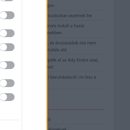
birkózó-világbajnokságon
Jászberényben is korlátozásokat vezetnek be
Átfogó országos ellenőrzés indult a hazai
akkumulátoripari üzemekben
A Tisza visszahúzódott, és évszázadok óta nem
látott maradványok kerültek elő
Mentők és rendőrök lepték el az Ady Endre utat,
egy kerékpáros is érintett
Parázs vita a Fiumei úti beruházásról: mi lesz a
fákkal?
Elérhetőség
Adatkezelési tájékoztató
Etikai és függetlenségi alapelvek