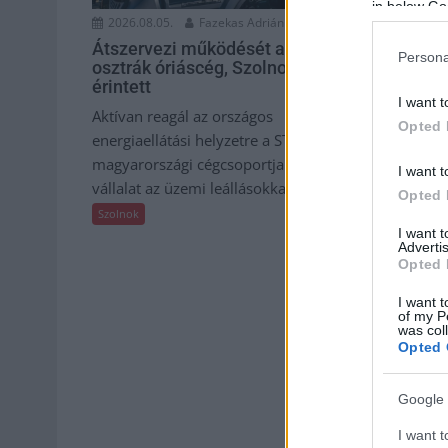
in below Go
2026.08.05.
Fazekas Adrián
2026.08.05.
Átszervezi működését az
Már Szolno
Persona
osztrák óriáscég, Szolnok is
léptek élet
érintett
hőség, a ví
I want t
áramtakaré
Aktívan reagál az országos
Opted 
Az eddigi dö
energiaellátási helyzetre a STRABAG
befolyásoljá
magyarországi cégcsoportja. A
I want t
komfortérzet
vállalat az üzemi leállásokkal, és...
Opted 
reagálnia kel
Szolnok
I want 
Szolnok
Advertis
Opted 
I want t
of my P
was col
Opted 
Google 
I want t