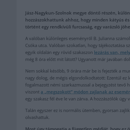
Jász-Nagykun-Szolnok megye döntő részén, külön
hozzászokhattunk ahhoz, hogy minden kátyús és ha
történt egy rendkívüli furcsaság, egy varázsló jöhe
A valóban különleges eseményről B. Julianna számo
Csóka utca. Valóban szokatlan, hogy tájékoztatása sz
egyik oldalán egy rövid szakaszon
lezárás van, mely
még 8 óra előtt mit látott? Ugyanott már javában do
Nem sokkal később, 9 órára már be is fejezték a mu
nagy dolog, de mégis elgondolkodtatott: Ezentúl ez 
fogalmazott némi szarkazmussal a bejegyzést tevő 
viszont
a „megszokott” módon zajlanak az esemé
egy szakasz fél éve le van zárva. A hozzászólók úgy v
Talán egyszer ez is normális ütemben, gyorsan zajli
olvashattuk.
Most úgy támogatja a független médiát, hogy ez ö