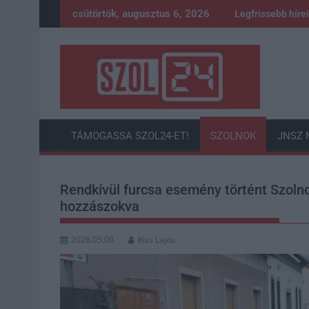
Skip
csütörtök, augusztus 6, 2026
Legfrissebb híre
to
content
TÁMOGASSA SZOL24-ET!
SZOLNOK
JNSZ 
Rendkívül furcsa esemény történt Szoln
hozzászokva
2026.05.09.
Kiss Lajos