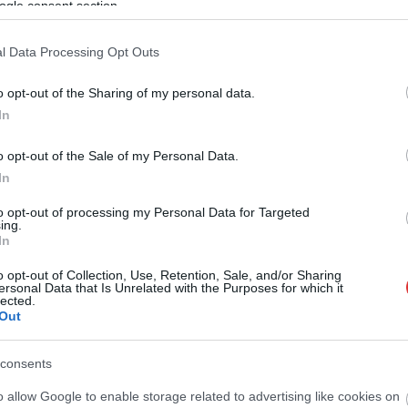
ogle consent section.
Kiss Lajos
2026.08.04.
szol24.hu
kon is korlátozások
Befejeződött a szolnoki
l Data Processing Opt Outs
be a tartós hatalmas
Szentháromság-templom
zhiány és az
felújítása
o opt-out of the Sharing of my personal data.
kosság miatt
Sikeresen befejeződött Szolnok
In
ntések nem
legrégebbi műemléképületének, a
k durván a lakosság
belvárosi Szentháromság-
o opt-out of the Sale of my Personal Data.
ét, de városunknak is
templomnak a belső
In
lett a huzamos...
rekonstrukciója. A február óta tartó
to opt-out of processing my Personal Data for Targeted
szentélyfelújítás...
ing.
Szolnok
In
o opt-out of Collection, Use, Retention, Sale, and/or Sharing
ersonal Data that Is Unrelated with the Purposes for which it
lected.
Out
consents
o allow Google to enable storage related to advertising like cookies on