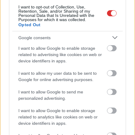
I want to opt-out of Collection, Use,
Retention, Sale, and/or Sharing of my
Personal Data that Is Unrelated with the
Purposes for which it was collected.
Opted Out
Google consents
I want to allow Google to enable storage
related to advertising like cookies on web or
Hírlevél feliratkozás
device identifiers in apps.
Adja meg keresztnevét:
Adja
I want to allow my user data to be sent to
meg e-mail címét:
Google for online advertising purposes.
Megismertem és elfogadom a
GDPR-szabályzat
ot
I want to allow Google to send me
personalized advertising.
Nem szeretne lemaradni semmiről? Csak egy kattintás, és hírlevelünk a
I want to allow Google to enable storage
legfrissebb információkkal és exkluzív tartalmakkal hétről hétre
related to analytics like cookies on web or
device identifiers in apps.
postaládájába érkezik!