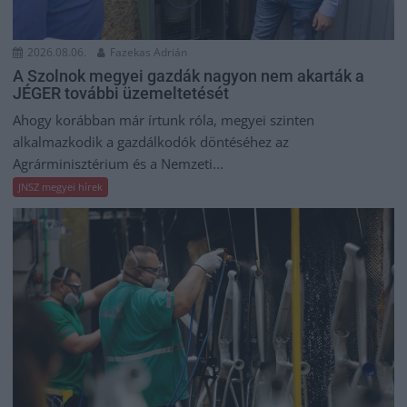
2026.08.06.
Fazekas Adrián
A Szolnok megyei gazdák nagyon nem akarták a
JÉGER további üzemeltetését
Ahogy korábban már írtunk róla, megyei szinten
alkalmazkodik a gazdálkodók döntéséhez az
Agrárminisztérium és a Nemzeti...
JNSZ megyei hírek