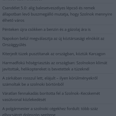
Csendélet 5.0: alig balesetveszélyes lépcső és remek
állapotban levő buszmegálló mutatja, hogy Szolnok mennyire
élhető város
Pénteken újra csökken a benzin és a gázolaj ára is
Napokon belül megválasztja az új köztársasági elnököt az
Országgyűlés
Kiterjedt tüzek pusztítanak az országban, köztük Karcagon
Harmadfokú hőségriasztás az országban: Szolnokon klímát
javítottak, helikoptereket is bevetettek a tüzeknél
A zárkában rosszul lett, elájult – ilyen körülményekről
számoltak be a szolnoki börtönből
Váratlan fennakadás borította fel a Szolnok–Kecskemét
vasútvonal közlekedését
A polgármester a szolnoki cégekhez fordult: több száz
elbocsátott dolgozón segítene