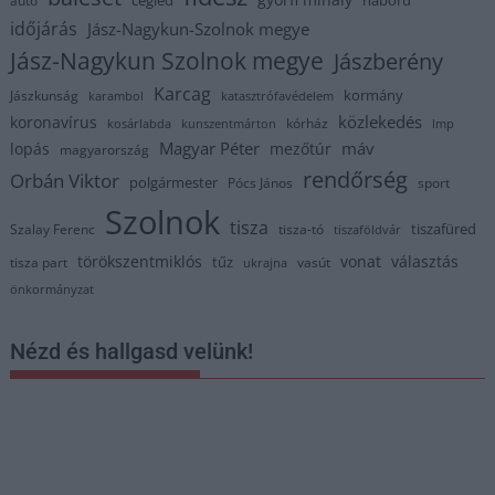
cegléd
háború
autó
időjárás
Jász-Nagykun-Szolnok megye
Jász-Nagykun Szolnok megye
Jászberény
Karcag
kormány
Jászkunság
karambol
katasztrófavédelem
közlekedés
koronavírus
kórház
kosárlabda
kunszentmárton
lmp
Magyar Péter
máv
lopás
mezőtúr
magyarország
rendőrség
Orbán Viktor
polgármester
Pócs János
sport
Szolnok
tisza
tiszafüred
Szalay Ferenc
tisza-tó
tiszaföldvár
törökszentmiklós
vonat
választás
tűz
tisza part
vasút
ukrajna
önkormányzat
Nézd és hallgasd velünk!