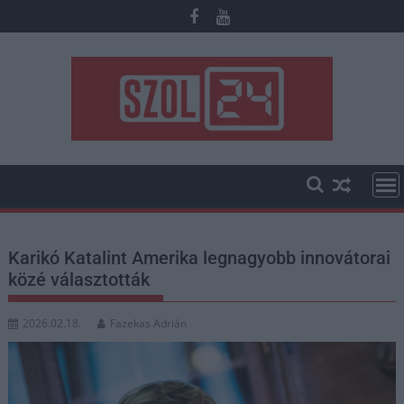
Skip
to
content
Karikó Katalint Amerika legnagyobb innovátorai
közé választották
2026.02.18.
Fazekas Adrián