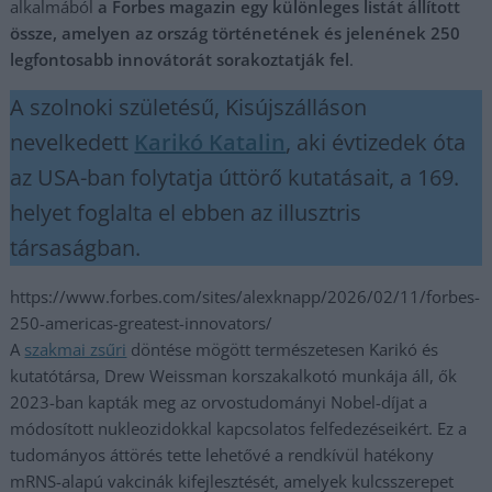
alkalmából
a Forbes magazin egy különleges listát állított
össze, amelyen az ország történetének és jelenének 250
legfontosabb innovátorát sorakoztatják fel
.
A szolnoki születésű, Kisújszálláson
nevelkedett
Karikó Katalin
, aki évtizedek óta
az USA-ban folytatja úttörő kutatásait, a 169.
helyet foglalta el ebben az illusztris
társaságban.
https://www.forbes.com/sites/alexknapp/2026/02/11/forbes-
250-americas-greatest-innovators/
A
szakmai zsűri
döntése mögött természetesen Karikó és
kutatótársa, Drew Weissman korszakalkotó munkája áll, ők
2023-ban kapták meg az orvostudományi Nobel-díjat a
módosított nukleozidokkal kapcsolatos felfedezéseikért. Ez a
tudományos áttörés tette lehetővé a rendkívül hatékony
mRNS-alapú vakcinák kifejlesztését, amelyek kulcsszerepet