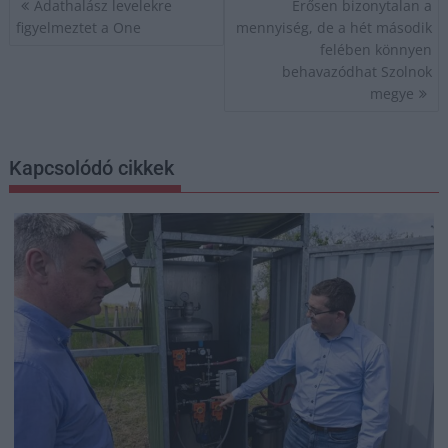
Adathalász levelekre
Erősen bizonytalan a
navigáció
figyelmeztet a One
mennyiség, de a hét második
felében könnyen
behavazódhat Szolnok
megye
Kapcsolódó cikkek