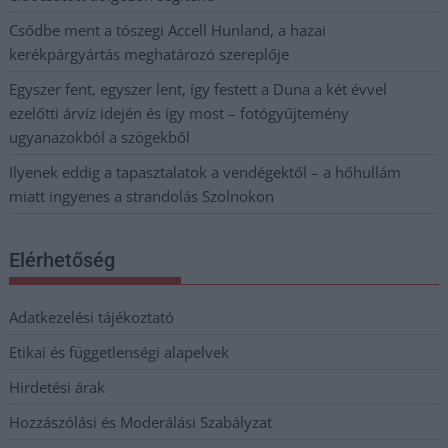
Csődbe ment a tószegi Accell Hunland, a hazai
kerékpárgyártás meghatározó szereplője
Egyszer fent, egyszer lent, így festett a Duna a két évvel
ezelőtti árvíz idején és így most – fotógyűjtemény
ugyanazokból a szögekből
Ilyenek eddig a tapasztalatok a vendégektől – a hőhullám
miatt ingyenes a strandolás Szolnokon
Elérhetőség
Adatkezelési tájékoztató
Etikai és függetlenségi alapelvek
Hirdetési árak
Hozzászólási és Moderálási Szabályzat