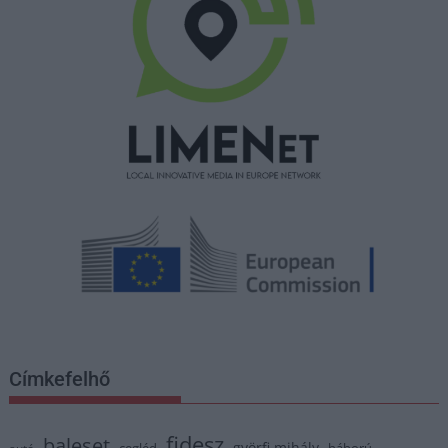
Címkefelhő
fidesz
baleset
györfi mihály