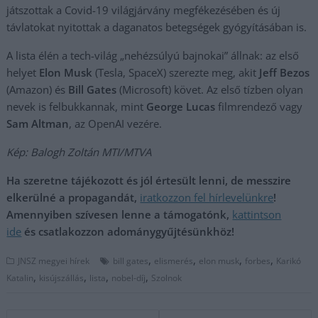
játszottak a Covid-19 világjárvány megfékezésében és új
távlatokat nyitottak a daganatos betegségek gyógyításában is.
A lista élén a tech-világ „nehézsúlyú bajnokai” állnak: az első
helyet
Elon Musk
(Tesla, SpaceX) szerezte meg, akit
Jeff Bezos
(Amazon) és
Bill Gates
(Microsoft) követ. Az első tízben olyan
nevek is felbukkannak, mint
George Lucas
filmrendező vagy
Sam Altman
, az OpenAI vezére.
Kép: Balogh Zoltán MTI/MTVA
Ha szeretne tájékozott és jól értesült lenni, de messzire
elkerülné a propagandát,
iratkozzon fel hírlevelünkre
!
Amennyiben szívesen lenne a támogatónk,
kattintson
ide
és csatlakozzon adománygyűjtésünkhöz!
,
,
,
,
JNSZ megyei hírek
bill gates
elismerés
elon musk
forbes
Karikó
,
,
,
,
Katalin
kisújszállás
lista
nobel-díj
Szolnok
Bejegyzés