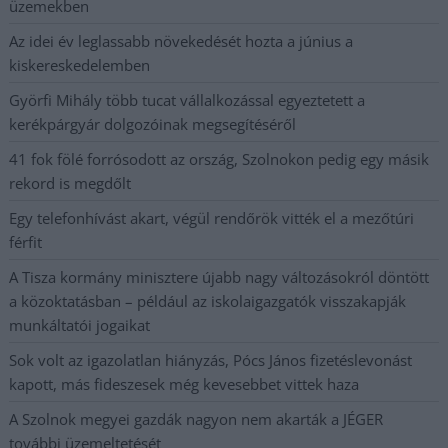
üzemekben
Az idei év leglassabb növekedését hozta a június a
kiskereskedelemben
Györfi Mihály több tucat vállalkozással egyeztetett a
kerékpárgyár dolgozóinak megsegítéséről
41 fok fölé forrósodott az ország, Szolnokon pedig egy másik
rekord is megdőlt
Egy telefonhívást akart, végül rendőrök vitték el a mezőtúri
férfit
A Tisza kormány minisztere újabb nagy változásokról döntött
a közoktatásban – például az iskolaigazgatók visszakapják
munkáltatói jogaikat
Sok volt az igazolatlan hiányzás, Pócs János fizetéslevonást
kapott, más fideszesek még kevesebbet vittek haza
A Szolnok megyei gazdák nagyon nem akarták a JÉGER
további üzemeltetését