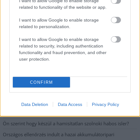
I want to allow Google to enable storage
related to functionality of the website or app.
A SZOL24 legfrissebb 24 cikke
I want to allow Google to enable storage
Problémák egész Jász-Nagykun-Szolnok megyében: egyre
related to personalization.
több otthoni kútból fogy ki a víz
I want to allow Google to enable storage
Már magasabb szinten is nyomoznak Szijjártó
related to security, including authentication
büntetőügyében, vesztegetés miatt 3 év letöltendőt kaphat és
functionality and fraud prevention, and other
user protection.
ez csak az egyik botrány
Szolnokon egy kulcsfontosságú körforgalmat részlegesen
lezárnak a napokban, a közlekedés az átlagost is meghaladó
CONFIRM
mértékben lebénul
Elromlott a biztosítóberendezés a ceglédi vasútvonalon,
alapos késések alakultak ki a menetrendhez képest,
Data Deletion
Data Access
Privacy Policy
kimaradás is előfordult
Ön szerint hogy készül a hamisítatlan szolnoki habos isler?
Országos ellenőrzés indult a hazai akkumulátoripari