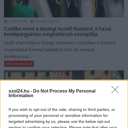
2026.08.06.
Fazekas Adrián
Csődbe ment a tószegi Accell Hunland, a hazai
kerékpárgyártás meghatározó szereplője
Leállt a termelés a tószegi üzemben, miközben a holland
anyavállalat fizetési haladékot kért. Az európai
kerékpáripar...
JNSZ megyei hírek
szol24.hu -
Do Not Process My Personal
Information
If you wish to opt-out of the sale, sharing to third parties, or
processing of your personal or sensitive information for
targeted advertising by us, please use the below opt-out
section to confirm your selection. Please note that after your