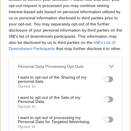
opt-out request is processed you may continue seeing
interest-based ads based on personal information utilized by
us or personal information disclosed to third parties prior to
your opt-out. You may separately opt-out of the further
2026.08.05.
szol24.hu
disclosure of your personal information by third parties on the
Tánccal, zeneszóval és vásárral telik meg
IAB’s list of downstream participants. This information may
Jászberény, indul a Csángó Fesztivál
also be disclosed by us to third parties on the
IAB’s List of
Ismét a Kárpát-medencei folklór és a hagyományőrzés
Downstream Participants
that may further disclose it to other
third parties.
központjává válik Jászberény, ma indul a XXXIV. Csángó
Fesztivált....
Please note that this website/app uses one or more Google
Personal Data Processing Opt Outs
JNSZ megyei hírek
services and may gather and store information including but
not limited to your visit or usage behaviour. You may click to
I want to opt-out of the Sharing of my
personal data.
grant or deny consent to Google and its third-party tags to
Opted In
use your data for below specified purposes in below Google
consent section.
I want to opt-out of the Sale of my
Personal Data.
Opted In
I want to opt-out of processing my
Personal Data for Targeted Advertising.
Opted In