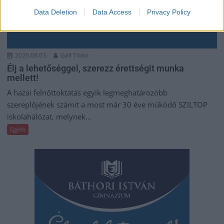
Data Deletion
Data Access
Privacy Policy
2026.08.03.
Gáll Tódor
Élj a lehetőséggel, szerezz érettségit munka
mellett!
A hazai felnőttoktatás egyik legmeghatározóbb
szereplőjének számít a most már 30 éve működő SZILTOP
iskolahálózat, melynek...
Egyéb