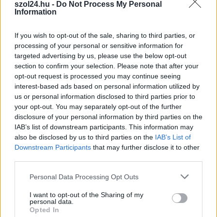
szol24.hu -
Do Not Process My Personal
Information
Kapcsolódó cikkek
If you wish to opt-out of the sale, sharing to third parties, or
processing of your personal or sensitive information for
targeted advertising by us, please use the below opt-out
section to confirm your selection. Please note that after your
opt-out request is processed you may continue seeing
interest-based ads based on personal information utilized by
us or personal information disclosed to third parties prior to
your opt-out. You may separately opt-out of the further
disclosure of your personal information by third parties on the
IAB’s list of downstream participants. This information may
also be disclosed by us to third parties on the
IAB’s List of
Downstream Participants
that may further disclose it to other
third parties.
Please note that this website/app uses one or more Google
Personal Data Processing Opt Outs
services and may gather and store information including but
not limited to your visit or usage behaviour. You may click to
I want to opt-out of the Sharing of my
2026.08.03.
Támogatott Tartalom
personal data.
grant or deny consent to Google and its third-party tags to
Opted In
Egyenes és ragyogó: Mi a helyes sorrend a
use your data for below specified purposes in below Google