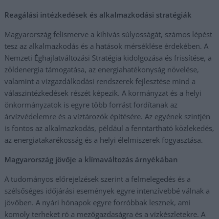
Reagálási intézkedések és alkalmazkodási stratégiák
Magyarország felismerve a kihívás súlyosságát, számos lépést
tesz az alkalmazkodás és a hatások mérséklése érdekében. A
Nemzeti Éghajlatváltozási Stratégia kidolgozása és frissítése, a
zöldenergia támogatása, az energiahatékonyság növelése,
valamint a vízgazdálkodási rendszerek fejlesztése mind a
válaszintézkedések részét képezik. A kormányzat és a helyi
önkormányzatok is egyre több forrást fordítanak az
árvízvédelemre és a víztározók építésére. Az egyének szintjén
is fontos az alkalmazkodás, például a fenntartható közlekedés,
az energiatakarékosság és a helyi élelmiszerek fogyasztása.
Magyarország jövője a klímaváltozás árnyékában
A tudományos előrejelzések szerint a felmelegedés és a
szélsőséges időjárási események egyre intenzívebbé válnak a
jövőben. A nyári hónapok egyre forróbbak lesznek, ami
komoly terheket ró a mezőgazdaságra és a vízkészletekre. A