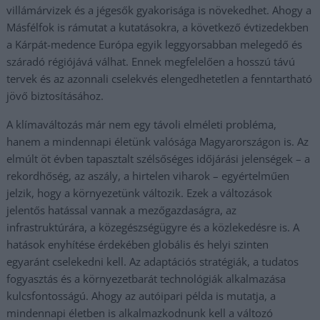
villámárvizek és a jégesők gyakorisága is növekedhet. Ahogy a
Másfélfok is rámutat a kutatásokra, a következő évtizedekben
a Kárpát-medence Európa egyik leggyorsabban melegedő és
száradó régiójává válhat. Ennek megfelelően a hosszú távú
tervek és az azonnali cselekvés elengedhetetlen a fenntartható
jövő biztosításához.
A klímaváltozás már nem egy távoli elméleti probléma,
hanem a mindennapi életünk valósága Magyarországon is. Az
elmúlt öt évben tapasztalt szélsőséges időjárási jelenségek – a
rekordhőség, az aszály, a hirtelen viharok – egyértelműen
jelzik, hogy a környezetünk változik. Ezek a változások
jelentős hatással vannak a mezőgazdaságra, az
infrastruktúrára, a közegészségügyre és a közlekedésre is. A
hatások enyhítése érdekében globális és helyi szinten
egyaránt cselekedni kell. Az adaptációs stratégiák, a tudatos
fogyasztás és a környezetbarát technológiák alkalmazása
kulcsfontosságú. Ahogy az autóipari példa is mutatja, a
mindennapi életben is alkalmazkodnunk kell a változó