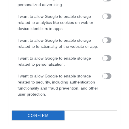
Nyári papucs – a szabadság és a kényelem érzése a
personalized advertising.
forró napokon
Amikor a hőmérő higanyszála egyre feljebb kúszik, a
I want to allow Google to enable storage
lábadnak is szüksége van a jól megérdemelt felfrissülésre...
related to analytics like cookies on web or
device identifiers in apps.
Egyéb
I want to allow Google to enable storage
related to functionality of the website or app.
I want to allow Google to enable storage
related to personalization.
I want to allow Google to enable storage
related to security, including authentication
functionality and fraud prevention, and other
user protection.
CONFIRM