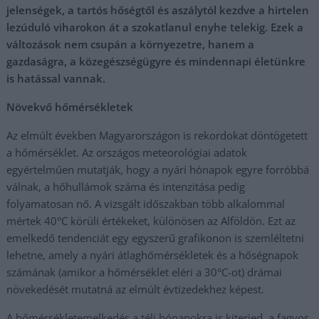
jelenségek, a tartós hőségtől és aszálytól kezdve a hirtelen
lezúduló viharokon át a szokatlanul enyhe telekig. Ezek a
változások nem csupán a környezetre, hanem a
gazdaságra, a közegészségügyre és mindennapi életünkre
is hatással vannak.
Növekvő hőmérsékletek
Az elmúlt években Magyarországon is rekordokat döntögetett
a hőmérséklet. Az országos meteorológiai adatok
egyértelműen mutatják, hogy a nyári hónapok egyre forróbbá
válnak, a hőhullámok száma és intenzitása pedig
folyamatosan nő. A vizsgált időszakban több alkalommal
mértek 40°C körüli értékeket, különösen az Alföldön. Ezt az
emelkedő tendenciát egy egyszerű grafikonon is szemléltetni
lehetne, amely a nyári átlaghőmérsékletek és a hőségnapok
számának (amikor a hőmérséklet eléri a 30°C-ot) drámai
növekedését mutatná az elmúlt évtizedekhez képest.
A hőmérsékletemelkedés a téli hónapokra is kiterjed, a fagyos