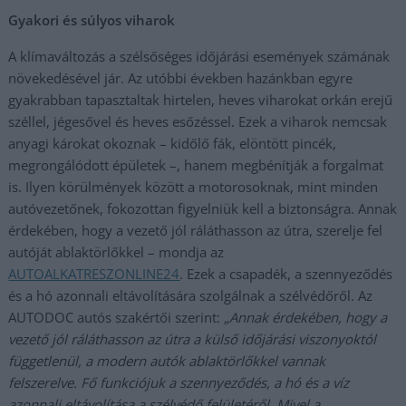
Gyakori és súlyos viharok
A klímaváltozás a szélsőséges időjárási események számának
növekedésével jár. Az utóbbi években hazánkban egyre
gyakrabban tapasztaltak hirtelen, heves viharokat orkán erejű
széllel, jégesővel és heves esőzéssel. Ezek a viharok nemcsak
anyagi károkat okoznak – kidőlő fák, elöntött pincék,
megrongálódott épületek –, hanem megbénítják a forgalmat
is. Ilyen körülmények között a motorosoknak, mint minden
autóvezetőnek, fokozottan figyelniük kell a biztonságra. Annak
érdekében, hogy a vezető jól ráláthasson az útra, szerelje fel
autóját ablaktörlőkkel – mondja az
AUTOALKATRESZONLINE24
. Ezek a csapadék, a szennyeződés
és a hó azonnali eltávolítására szolgálnak a szélvédőről. Az
AUTODOC autós szakértői szerint:
„Annak érdekében, hogy a
vezető jól ráláthasson az útra a külső időjárási viszonyoktól
függetlenül, a modern autók ablaktörlőkkel vannak
felszerelve. Fő funkciójuk a szennyeződés, a hó és a víz
azonnali eltávolítása a szélvédő felületéről. Mivel a