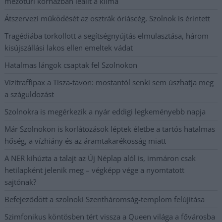
mezőtúri kórházban leállt a klíma
Átszervezi működését az osztrák óriáscég, Szolnok is érintett
Tragédiába torkollott a segítségnyújtás elmulasztása, három
kisújszállási lakos ellen emeltek vádat
Hatalmas lángok csaptak fel Szolnokon
Vízitraffipax a Tisza-tavon: mostantól senki sem úszhatja meg
a száguldozást
Szolnokra is megérkezik a nyár eddigi legkeményebb napja
Már Szolnokon is korlátozások léptek életbe a tartós hatalmas
hőség, a vízhiány és az áramtakarékosság miatt
A NER kihúzta a talajt az Új Néplap alól is, immáron csak
hetilapként jelenik meg – végképp vége a nyomtatott
sajtónak?
Befejeződött a szolnoki Szentháromság-templom felújítása
Szimfonikus köntösben tért vissza a Queen világa a fővárosba