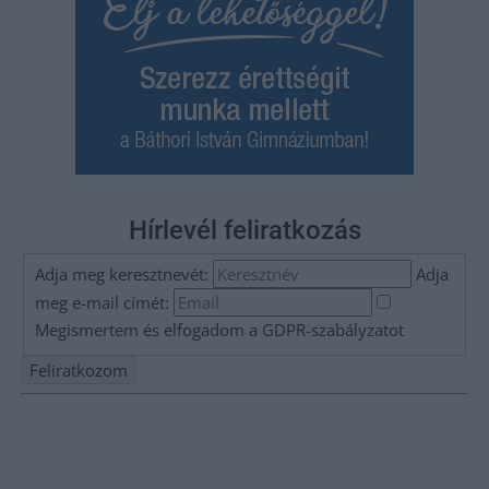
Hírlevél feliratkozás
Adja meg keresztnevét:
Adja
meg e-mail címét:
Megismertem és elfogadom a
GDPR-szabályzat
ot
Nem szeretne lemaradni semmiről? Csak egy kattintás, és hírlevelünk a
legfrissebb információkkal és exkluzív tartalmakkal hétről hétre
postaládájába érkezik!