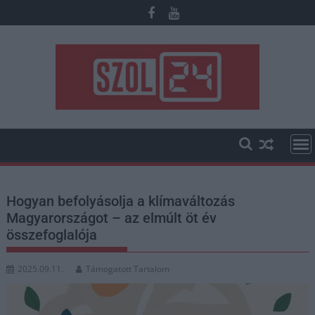
Skip
to
content
Hogyan befolyásolja a klímaváltozás
Magyarországot – az elmúlt öt év
összefoglalója
2025.09.11.
Támogatott Tartalom