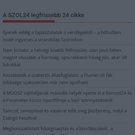
A SZOL24 legfrissebb 24 cikke
Ilyenek eddig a tapasztalatok a vendégektől – a hőhullám
miatt ingyenes a strandolás Szolnokon
Nem biztató: a hétvégi kisebb felfrissülés után jövő héten
megint visszatér a forróság, újra rekkenő hőség jön, akár 38
fokokkal
Közzétették a szakértői állásfoglalást, a Fiumei úti fák
többsége szakszerűen már nem ápolható
A MÚOSZ sajtódíjának második helyét nyerte el a Borsod24 és
a Paraméter közös riportfilmje a Sajó szennyezéséről
Tánccal, zeneszóval és vásárral telik meg Jászberény, indul a
Csángó Fesztivál
Meghosszabbított hőségriasztás és vízkorlátozások, a