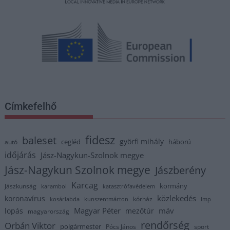
Címkefelhő
fidesz
baleset
györfi mihály
cegléd
háború
autó
időjárás
Jász-Nagykun-Szolnok megye
Jász-Nagykun Szolnok megye
Jászberény
Karcag
kormány
Jászkunság
karambol
katasztrófavédelem
közlekedés
koronavírus
kórház
kosárlabda
kunszentmárton
lmp
Magyar Péter
máv
lopás
mezőtúr
magyarország
rendőrség
Orbán Viktor
polgármester
Pócs János
sport