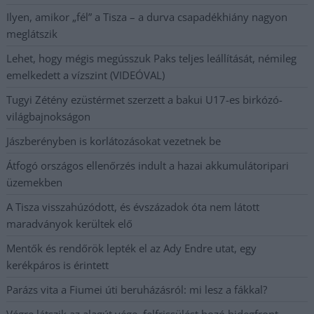
Ilyen, amikor „fél” a Tisza – a durva csapadékhiány nagyon
meglátszik
Lehet, hogy mégis megússzuk Paks teljes leállítását, némileg
emelkedett a vízszint (VIDEÓVAL)
Tugyi Zétény ezüstérmet szerzett a bakui U17-es birkózó-
világbajnokságon
Jászberényben is korlátozásokat vezetnek be
Átfogó országos ellenőrzés indult a hazai akkumulátoripari
üzemekben
A Tisza visszahúzódott, és évszázadok óta nem látott
maradványok kerültek elő
Mentők és rendőrök lepték el az Ady Endre utat, egy
kerékpáros is érintett
Parázs vita a Fiumei úti beruházásról: mi lesz a fákkal?
Végre látszik az alagút vége, felfrissülést hozó hidegfront