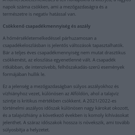
napok száma csökken, ami a mezőgazdaságra és a
természetre is negatív hatással van.
Csökkenő csapadékmennyiség és aszály
A hőmérsékletemelkedéssel párhuzamosan a
csapadékeloszlásban is jelentős változások tapasztalhatók.
Bár a teljes éves csapadékmennyiség nem mutat drasztikus
csökkenést, az eloszlása egyenetlenné vált. A csapadék
ritkábban, de intenzívebb, felhőszakadás-szerű események
formájában hullik le.
Ez a jelenség a mezőgazdaságban súlyos aszályokhoz és
vízhiányhoz vezet, különösen az Alföldön, ahol a talajvíz
szintje is kritikus mértékben csökkent. A 2021/2022-es
történelmi aszályos időszak különösen nagy károkat okozott,
és a talajvízhiány a következő években is komoly kihívásokat
jelenthet. A száraz időszakok hossza is növekszik, ami tovább
súlyosbítja a helyzetet.