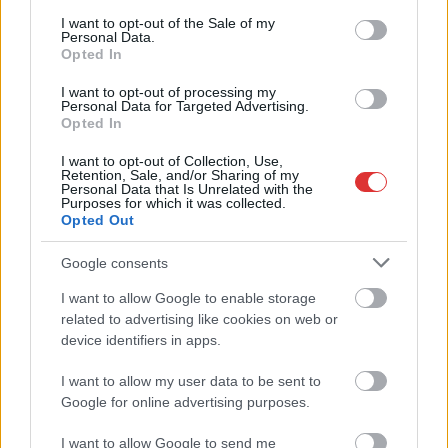
mosolytervezésben?
consent section.
I want to opt-out of the Sale of my
Amikor valaki elhatározza, hogy átfogóan megújítja a
Personal Data.
Opted In
mosolyát, gyakran merül fel a kérdés: hol érdemes
elkezdeni...
I want to opt-out of processing my
Personal Data for Targeted Advertising.
Egyéb
Opted In
I want to opt-out of Collection, Use,
Retention, Sale, and/or Sharing of my
Personal Data that Is Unrelated with the
Purposes for which it was collected.
Opted Out
Google consents
I want to allow Google to enable storage
related to advertising like cookies on web or
device identifiers in apps.
I want to allow my user data to be sent to
Google for online advertising purposes.
2026.08.03.
Támogatott Tartalom
I want to allow Google to send me