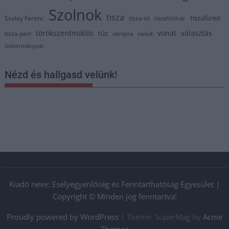
Szolnok
tisza
tiszafüred
Szalay Ferenc
tisza-tó
tiszaföldvár
törökszentmiklós
vonat
választás
tűz
tisza part
vasút
ukrajna
önkormányzat
Nézd és hallgasd velünk!
Kiadó neve: Esélyegyenlőség és Fenntarthatóság Egyesület |
Copyright © Minden jog fenntartva!
Proudly powered by WordPress
|
Theme: SuperMag by
Acme
Themes