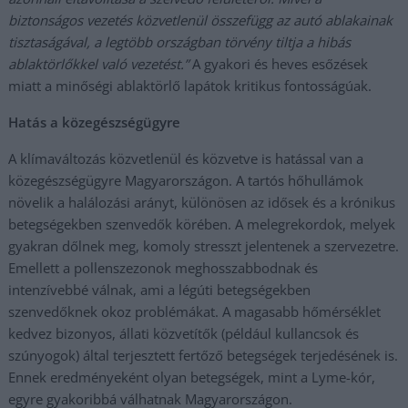
biztonságos vezetés közvetlenül összefügg az autó ablakainak
tisztaságával, a legtöbb országban törvény tiltja a hibás
ablaktörlőkkel való vezetést.”
A gyakori és heves esőzések
miatt a minőségi ablaktörlő lapátok kritikus fontosságúak.
Hatás a közegészségügyre
A klímaváltozás közvetlenül és közvetve is hatással van a
közegészségügyre Magyarországon. A tartós hőhullámok
növelik a halálozási arányt, különösen az idősek és a krónikus
betegségekben szenvedők körében. A melegrekordok, melyek
gyakran dőlnek meg, komoly stresszt jelentenek a szervezetre.
Emellett a pollenszezonok meghosszabbodnak és
intenzívebbé válnak, ami a légúti betegségekben
szenvedőknek okoz problémákat. A magasabb hőmérséklet
kedvez bizonyos, állati közvetítők (például kullancsok és
szúnyogok) által terjesztett fertőző betegségek terjedésének is.
Ennek eredményeként olyan betegségek, mint a Lyme-kór,
egyre gyakoribbá válhatnak Magyarországon.