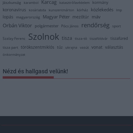
Karcag
kormány
Jászkunság
karambol
katasztrófavédelem
közlekedés
koronavírus
kórház
kosárlabda
kunszentmárton
lmp
Magyar Péter
máv
lopás
mezőtúr
magyarország
rendőrség
Orbán Viktor
polgármester
Pócs János
sport
Szolnok
tisza
tiszafüred
Szalay Ferenc
tisza-tó
tiszaföldvár
törökszentmiklós
vonat
választás
tűz
tisza part
vasút
ukrajna
önkormányzat
Nézd és hallgasd velünk!