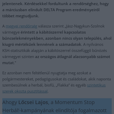
jelentenek. Kérdésekkel fordultunk a rendőrséghez, hogy
a márciusban elindult DELTA Program eredményeiről
többet megtudjunk.
A
megyei rendőrség
válasza szerint „Jász-Nagykun-Szolnok
vármegye
érintett a kábítószerrel kapcsolatos
bűncselekményekben, azonban nincs olyan település, ahol
kiugró mértékűek lennének a számadatok
. A nyilvános
KSH-statisztikák alapján a kábítószerrel összefüggő bűnözés
vármegyei szinten
az országos átlagnál alacsonyabb számot
mutat
.”
Ez azonban nem feltétlenül nyugtatja meg azokat a
polgármestereket, pedagógusokat és családokat, akik naponta
szembesülnek a herbál, biofű, „Flakka” és egyéb
szintetikus
szerek okozta pusztítással
.
Ahogy
Lőcsei Lajos
, a Momentum Stop
Herbál!-kampányának elindítója fogalmazott