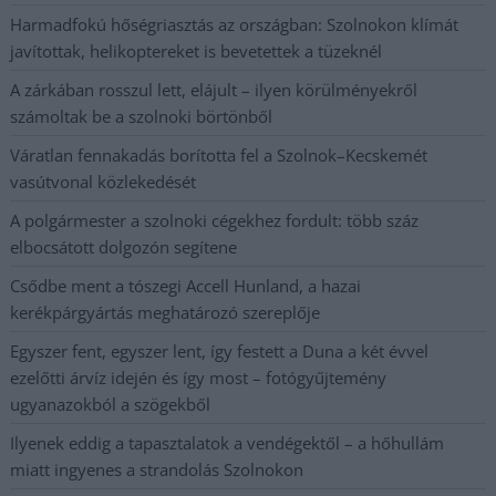
Harmadfokú hőségriasztás az országban: Szolnokon klímát
javítottak, helikoptereket is bevetettek a tüzeknél
A zárkában rosszul lett, elájult – ilyen körülményekről
számoltak be a szolnoki börtönből
Váratlan fennakadás borította fel a Szolnok–Kecskemét
vasútvonal közlekedését
A polgármester a szolnoki cégekhez fordult: több száz
elbocsátott dolgozón segítene
Csődbe ment a tószegi Accell Hunland, a hazai
kerékpárgyártás meghatározó szereplője
Egyszer fent, egyszer lent, így festett a Duna a két évvel
ezelőtti árvíz idején és így most – fotógyűjtemény
ugyanazokból a szögekből
Ilyenek eddig a tapasztalatok a vendégektől – a hőhullám
miatt ingyenes a strandolás Szolnokon