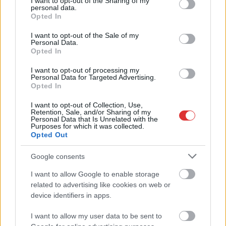
not limited to your visit or usage behaviour. You may click to
I want to opt-out of the Sharing of my
2026.08.05.
szol24.hu
personal data.
grant or deny consent to Google and its third-party tags to
Opted In
Tánccal, zeneszóval és vásárral telik meg
use your data for below specified purposes in below Google
Jászberény, indul a Csángó Fesztivál
consent section.
I want to opt-out of the Sale of my
Personal Data.
Ismét a Kárpát-medencei folklór és a hagyományőrzés
Opted In
központjává válik Jászberény, ma indul a XXXIV. Csángó
Fesztivált....
I want to opt-out of processing my
Personal Data for Targeted Advertising.
JNSZ megyei hírek
Opted In
I want to opt-out of Collection, Use,
Retention, Sale, and/or Sharing of my
Personal Data that Is Unrelated with the
Purposes for which it was collected.
Opted Out
Google consents
I want to allow Google to enable storage
related to advertising like cookies on web or
device identifiers in apps.
I want to allow my user data to be sent to