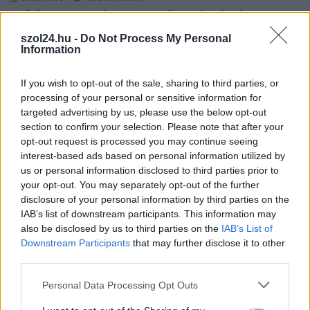
Csődbe ment a tószegi Accell Hunland, a hazai
kerékpárgyártás meghatározó szereplője
szol24.hu -
Do Not Process My Personal
Leállt a termelés a tószegi üzemben, miközben a holland
Information
anyavállalat fizetési haladékot kért. Az európai
kerékpáripar...
If you wish to opt-out of the sale, sharing to third parties, or
processing of your personal or sensitive information for
JNSZ megyei hírek
targeted advertising by us, please use the below opt-out
section to confirm your selection. Please note that after your
opt-out request is processed you may continue seeing
interest-based ads based on personal information utilized by
us or personal information disclosed to third parties prior to
your opt-out. You may separately opt-out of the further
disclosure of your personal information by third parties on the
IAB’s list of downstream participants. This information may
also be disclosed by us to third parties on the
IAB’s List of
Downstream Participants
that may further disclose it to other
third parties.
Please note that this website/app uses one or more Google
Personal Data Processing Opt Outs
services and may gather and store information including but