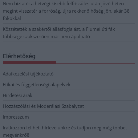
Nem biztató: a hétvégi kisebb felfrissülés után jövő héten
megint visszatér a forróság, újra rekkenő hőség jön, akár 38
fokokkal
Közzétették a szakértői állásfoglalást, a Fiumei úti fák
többsége szakszerűen már nem ápolható
Elérhetőség
Adatkezelési tájékoztató
Etikai és függetlenségi alapelvek
Hirdetési árak
Hozzászólási és Moderálási Szabályzat
Impresszum
Iratkozzon fel heti hírlevelünkre és tudjon meg még többet
megyénkről!