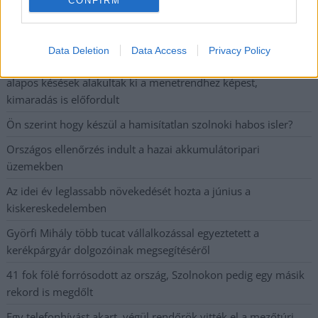
CONFIRM
Szolnokon egy kulcsfontosságú körforgalmat részlegesen
lezárnak a napokban, a közlekedés az átlagost is meghaladó
mértékben lebénul
Data Deletion
Data Access
Privacy Policy
Elromlott a biztosítóberendezés a ceglédi vasútvonalon,
alapos késések alakultak ki a menetrendhez képest,
kimaradás is előfordult
Ön szerint hogy készül a hamisítatlan szolnoki habos isler?
Országos ellenőrzés indult a hazai akkumulátoripari
üzemekben
Az idei év leglassabb növekedését hozta a június a
kiskereskedelemben
Györfi Mihály több tucat vállalkozással egyeztetett a
kerékpárgyár dolgozóinak megsegítéséről
41 fok fölé forrósodott az ország, Szolnokon pedig egy másik
rekord is megdőlt
Egy telefonhívást akart, végül rendőrök vitték el a mezőtúri