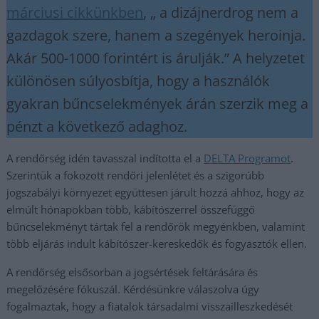
márciusi cikkünkben
, „ a dizájnerdrog nem a
gazdagok szere, hanem a szegények heroinja.
Akár 500-1000 forintért is árulják.” A helyzetet
különösen súlyosbítja, hogy a használók
gyakran bűncselekmények árán szerzik meg a
pénzt a következő adaghoz.
A rendőrség idén tavasszal indította el a
DELTA Programot
.
Szerintük a fokozott rendőri jelenlétet és a szigorúbb
jogszabályi környezet együttesen járult hozzá ahhoz, hogy az
elmúlt hónapokban több, kábítószerrel összefüggő
bűncselekményt tártak fel a rendőrök megyénkben, valamint
több eljárás indult kábítószer-kereskedők és fogyasztók ellen.
A rendőrség elsősorban a jogsértések feltárására és
megelőzésére fókuszál. Kérdésünkre válaszolva úgy
fogalmaztak, hogy a fiatalok társadalmi visszailleszkedését