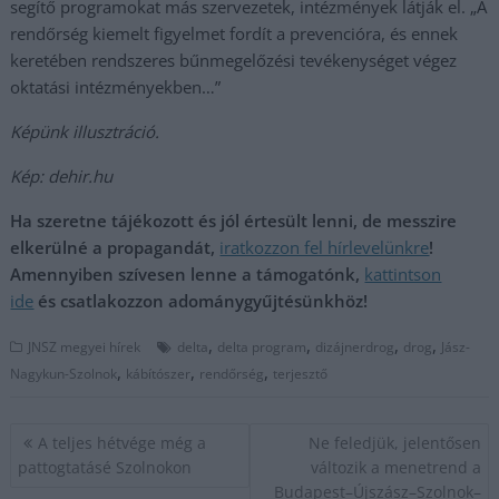
segítő programokat más szervezetek, intézmények látják el. „A
rendőrség kiemelt figyelmet fordít a prevencióra, és ennek
keretében rendszeres bűnmegelőzési tevékenységet végez
oktatási intézményekben…”
Képünk illusztráció.
Kép: dehir.hu
Ha szeretne tájékozott és jól értesült lenni, de messzire
elkerülné a propagandát,
iratkozzon fel hírlevelünkre
!
Amennyiben szívesen lenne a támogatónk,
kattintson
ide
és csatlakozzon adománygyűjtésünkhöz!
,
,
,
,
JNSZ megyei hírek
delta
delta program
dizájnerdrog
drog
Jász-
,
,
,
Nagykun-Szolnok
kábítószer
rendőrség
terjesztő
Bejegyzés
A teljes hétvége még a
Ne feledjük, jelentősen
navigáció
pattogtatásé Szolnokon
változik a menetrend a
Budapest–Újszász–Szolnok–