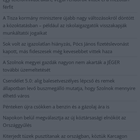
férfit
A Tisza kormány minisztere újabb nagy változásokról döntött
a közoktatásban – például az iskolaigazgatók visszakapják
munkáltatói jogaikat
Sok volt az igazolatlan hiányzás, Pócs János fizetéslevonást
kapott, más fideszesek még kevesebbet vittek haza
A Szolnok megyei gazdák nagyon nem akarták a JÉGER
további üzemeltetését
Csendélet 5.0: alig balesetveszélyes lépcső és remek
állapotban levő buszmegálló mutatja, hogy Szolnok mennyire
élhető város
Pénteken újra csökken a benzin és a gázolaj ára is
Napokon belül megválasztja az új köztársasági elnököt az
Országgyűlés
Kiterjedt tüzek pusztítanak az országban, köztük Karcagon