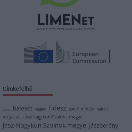
Címkefelhő
fidesz
baleset
györfi mihály
cegléd
háború
autó
időjárás
Jász-Nagykun-Szolnok megye
Jász-Nagykun Szolnok megye
Jászberény