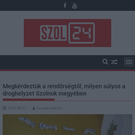
Skip
to
content
Megkérdeztük a rendőrségtől, milyen súlyos a
droghelyzet Szolnok megyében
2025.08.01.
Fazekas Adrián