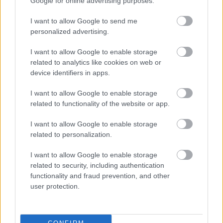
Google for online advertising purposes.
I want to allow Google to send me
personalized advertising.
I want to allow Google to enable storage
Hírlevél feliratkozás
related to analytics like cookies on web or
device identifiers in apps.
Adja meg keresztnevét:
Adja
meg e-mail címét:
I want to allow Google to enable storage
Megismertem és elfogadom a
GDPR-szabályzat
ot
related to functionality of the website or app.
I want to allow Google to enable storage
related to personalization.
Nem szeretne lemaradni semmiről? Csak egy kattintás, és hírlevelünk a
legfrissebb információkkal és exkluzív tartalmakkal hétről hétre
I want to allow Google to enable storage
related to security, including authentication
postaládájába érkezik!
functionality and fraud prevention, and other
user protection.
A SZOL24 legfrissebb 24 cikke