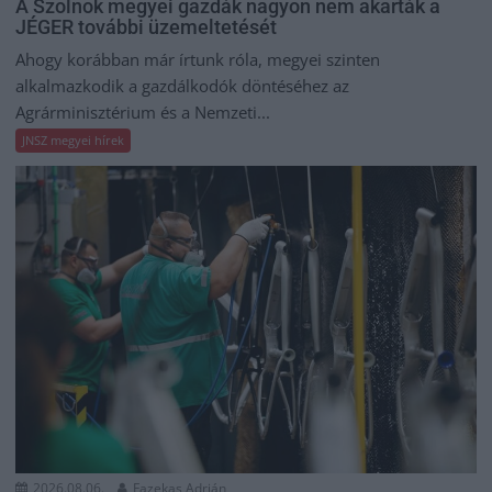
A Szolnok megyei gazdák nagyon nem akarták a
JÉGER további üzemeltetését
Ahogy korábban már írtunk róla, megyei szinten
alkalmazkodik a gazdálkodók döntéséhez az
Agrárminisztérium és a Nemzeti...
JNSZ megyei hírek
2026.08.06.
Fazekas Adrián