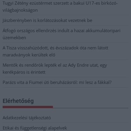
Tugyi Zétény ezüstérmet szerzett a bakui U17-es birkózó-
világbajnokságon
Jászberényben is korlátozásokat vezetnek be
Átfogó országos ellenőrzés indult a hazai akkumulátoripari
üzemekben
A Tisza visszahúzódott, és évszázadok óta nem látott
maradványok kerültek elő
Mentők és rendőrök lepték el az Ady Endre utat, egy
kerékpáros is érintett
Parázs vita a Fiumei úti beruházásról: mi lesz a fákkal?
Elérhetőség
Adatkezelési tájékoztató
Etikai és függetlenségi alapelvek