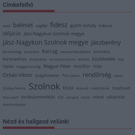
Címkefelhő
fidesz
baleset
györfi mihály
cegléd
háború
autó
időjárás
Jász-Nagykun-Szolnok megye
Jász-Nagykun Szolnok megye
Jászberény
Karcag
kormány
Jászkunság
karambol
katasztrófavédelem
közlekedés
koronavírus
kórház
kosárlabda
kunszentmárton
lmp
Magyar Péter
máv
lopás
mezőtúr
magyarország
rendőrség
Orbán Viktor
polgármester
Pócs János
sport
Szolnok
tisza
tiszafüred
Szalay Ferenc
tisza-tó
tiszaföldvár
törökszentmiklós
vonat
választás
tűz
tisza part
vasút
ukrajna
önkormányzat
Nézd és hallgasd velünk!