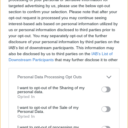
Szolnok
targeted advertising by us, please use the below opt-out
section to confirm your selection. Please note that after your
opt-out request is processed you may continue seeing
interest-based ads based on personal information utilized by
us or personal information disclosed to third parties prior to
your opt-out. You may separately opt-out of the further
disclosure of your personal information by third parties on the
IAB’s list of downstream participants. This information may
also be disclosed by us to third parties on the
IAB’s List of
Downstream Participants
that may further disclose it to other
third parties.
Please note that this website/app uses one or more Google
Personal Data Processing Opt Outs
services and may gather and store information including but
not limited to your visit or usage behaviour. You may click to
I want to opt-out of the Sharing of my
2026.08.04.
szol24.hu
personal data.
grant or deny consent to Google and its third-party tags to
Opted In
Befejeződött a szolnoki Szentháromság-templom
use your data for below specified purposes in below Google
felújítása
consent section.
I want to opt-out of the Sale of my
Personal Data.
Sikeresen befejeződött Szolnok legrégebbi
Opted In
műemléképületének, a belvárosi Szentháromság-
templomnak a belső rekonstrukciója. A február óta tartó
I want to opt-out of processing my