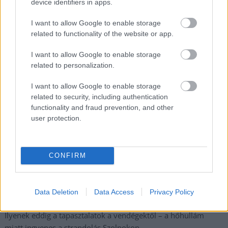
device identifiers in apps.
Adja meg keresztnevét:
Adja
I want to allow Google to enable storage
meg e-mail címét:
related to functionality of the website or app.
Megismertem és elfogadom a
GDPR-szabályzat
ot
I want to allow Google to enable storage
related to personalization.
Nem szeretne lemaradni semmiről? Csak egy kattintás, és hírlevelünk a
I want to allow Google to enable storage
related to security, including authentication
legfrissebb információkkal és exkluzív tartalmakkal hétről hétre
functionality and fraud prevention, and other
postaládájába érkezik!
user protection.
A SZOL24 legfrissebb 24 cikke
CONFIRM
Egyszer fent, egyszer lent, így festett a Duna a két évvel
ezelőtti árvíz idején és így most – fotógyűjtemény
Data Deletion
Data Access
Privacy Policy
ugyanazokból a szögekből
Ilyenek eddig a tapasztalatok a vendégektől – a hőhullám
miatt ingyenes a strandolás Szolnokon