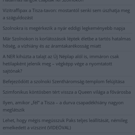
Vízitraffipax a Tisza-tavon: mostantól senki sem úszhatja meg
a száguldozást
Szolnokra is megérkezik a nyár eddigi legkeményebb napja
Már Szolnokon is korlátozások léptek életbe a tartós hatalmas
hőség, a vízhiány és az áramtakarékosság miatt
A NER kihúzta a talajt az Új Néplap alól is, immáron csak
hetilapként jelenik meg – végképp vége a nyomtatott
sajtónak?
Befejeződött a szolnoki Szentháromság-templom felújítása
Szimfonikus köntösben tért vissza a Queen világa a fővárosba
Ilyen, amikor „fél” a Tisza – a durva csapadékhiány nagyon
meglátszik
Lehet, hogy mégis megússzuk Paks teljes leállítását, némileg
emelkedett a vízszint (VIDEÓVAL)