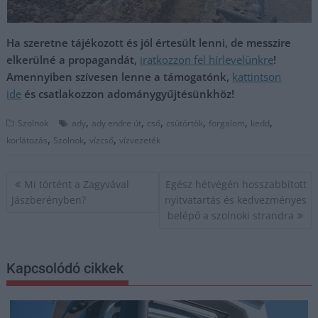
Ha szeretne tájékozott és jól értesült lenni, de messzire
elkerülné a propagandát,
iratkozzon fel hírlevelünkre
!
Amennyiben szívesen lenne a támogatónk,
kattintson
ide
és csatlakozzon adománygyűjtésünkhöz!
,
,
,
,
,
,
Szolnok
ady
ady endre út
cső
csütörtök
forgalom
kedd
,
,
,
korlátozás
Szolnok
vízcső
vízvezeték
Bejegyzés
Mi történt a Zagyvával
Egész hétvégén hosszabbított
navigáció
Jászberényben?
nyitvatartás és kedvezményes
belépő a szolnoki strandra
Kapcsolódó cikkek