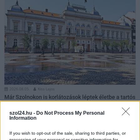
2026.08.05.
Kiss Lajos
Már Szolnokon is korlátozások léptek életbe a tartós
hatalmas hőség, a vízhiány és az áramtakarékosság
miatt
szol24.hu -
Do Not Process My Personal
Az eddigi döntések nem befolyásolják durván a lakosság
Information
komfortérzetét, de városunknak is reagálnia kellett a
huzamos...
If you wish to opt-out of the sale, sharing to third parties, or
processing of your personal or sensitive information for