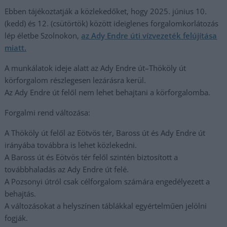
Ebben tájékoztatják a közlekedőket, hogy 2025. június 10.
(kedd) és 12. (csütörtök) között ideiglenes forgalomkorlátozás
lép életbe Szolnokon,
az Ady Endre úti vízvezeték felújítása
miatt.
A munkálatok ideje alatt az Ady Endre út–Thököly út
körforgalom részlegesen lezárásra kerül.
Az Ady Endre út felől nem lehet behajtani a körforgalomba.
Forgalmi rend változása:
A Thököly út felől az Eötvös tér, Baross út és Ady Endre út
irányába továbbra is lehet közlekedni.
A Baross út és Eötvös tér felől szintén biztosított a
továbbhaladás az Ady Endre út felé.
A Pozsonyi útról csak célforgalom számára engedélyezett a
behajtás.
A változásokat a helyszínen táblákkal egyértelműen jelölni
fogják.