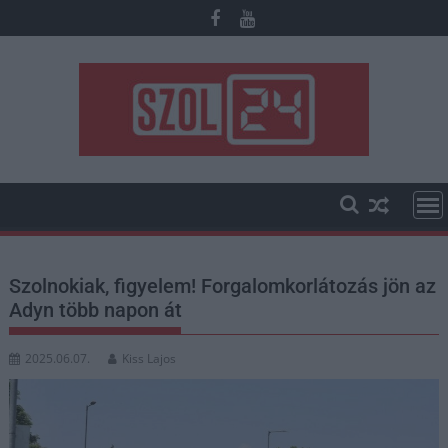
Skip
to
content
Szolnokiak, figyelem! Forgalomkorlátozás jön az
Adyn több napon át
2025.06.07.
Kiss Lajos