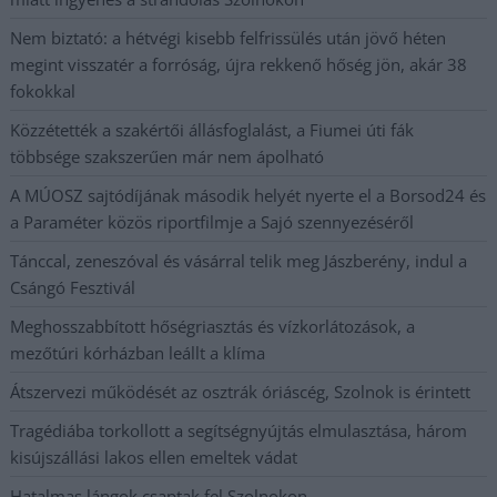
Nem biztató: a hétvégi kisebb felfrissülés után jövő héten
megint visszatér a forróság, újra rekkenő hőség jön, akár 38
fokokkal
Közzétették a szakértői állásfoglalást, a Fiumei úti fák
többsége szakszerűen már nem ápolható
A MÚOSZ sajtódíjának második helyét nyerte el a Borsod24 és
a Paraméter közös riportfilmje a Sajó szennyezéséről
Tánccal, zeneszóval és vásárral telik meg Jászberény, indul a
Csángó Fesztivál
Meghosszabbított hőségriasztás és vízkorlátozások, a
mezőtúri kórházban leállt a klíma
Átszervezi működését az osztrák óriáscég, Szolnok is érintett
Tragédiába torkollott a segítségnyújtás elmulasztása, három
kisújszállási lakos ellen emeltek vádat
Hatalmas lángok csaptak fel Szolnokon