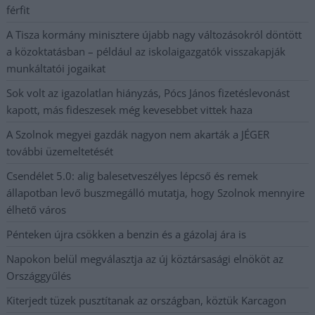
férfit
A Tisza kormány minisztere újabb nagy változásokról döntött
a közoktatásban – például az iskolaigazgatók visszakapják
munkáltatói jogaikat
Sok volt az igazolatlan hiányzás, Pócs János fizetéslevonást
kapott, más fideszesek még kevesebbet vittek haza
A Szolnok megyei gazdák nagyon nem akarták a JÉGER
további üzemeltetését
Csendélet 5.0: alig balesetveszélyes lépcső és remek
állapotban levő buszmegálló mutatja, hogy Szolnok mennyire
élhető város
Pénteken újra csökken a benzin és a gázolaj ára is
Napokon belül megválasztja az új köztársasági elnököt az
Országgyűlés
Kiterjedt tüzek pusztítanak az országban, köztük Karcagon