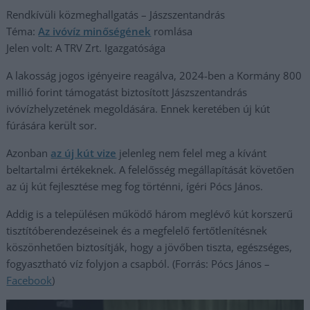
Rendkívüli közmeghallgatás – Jászszentandrás
Téma:
Az ivóvíz minőségének
romlása
Jelen volt: A TRV Zrt. Igazgatósága
A lakosság jogos igényeire reagálva, 2024-ben a Kormány 800
millió forint támogatást biztosított Jászszentandrás
ivóvízhelyzetének megoldására. Ennek keretében új kút
fúrására került sor.
Azonban
az új kút vize
jelenleg nem felel meg a kívánt
beltartalmi értékeknek. A felelősség megállapítását követően
az új kút fejlesztése meg fog történni, ígéri Pócs János.
Addig is a településen működő három meglévő kút korszerű
tisztítóberendezéseinek és a megfelelő fertőtlenítésnek
köszönhetően biztosítják, hogy a jövőben tiszta, egészséges,
fogyasztható víz folyjon a csapból. (Forrás: Pócs János –
Facebook
)