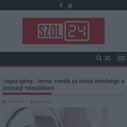
Skip
to
content
Jogos igény… lenne: romlik az ivóvíz minősége a
jászsági településen
2025.06.07.
Kiss Lajos