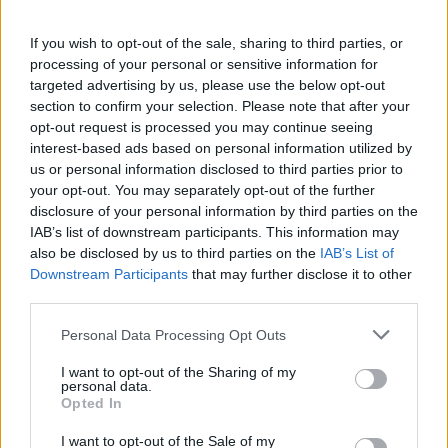
If you wish to opt-out of the sale, sharing to third parties, or
processing of your personal or sensitive information for
targeted advertising by us, please use the below opt-out
section to confirm your selection. Please note that after your
opt-out request is processed you may continue seeing
interest-based ads based on personal information utilized by
us or personal information disclosed to third parties prior to
your opt-out. You may separately opt-out of the further
disclosure of your personal information by third parties on the
IAB’s list of downstream participants. This information may
also be disclosed by us to third parties on the
IAB’s List of
Downstream Participants
that may further disclose it to other
2026.08.06.
Fazekas Adrián
third parties.
A Szolnok megyei gazdák nagyon nem akarták a
Please note that this website/app uses one or more Google
Personal Data Processing Opt Outs
JÉGER további üzemeltetését
services and may gather and store information including but
Ahogy korábban már írtunk róla, megyei szinten
not limited to your visit or usage behaviour. You may click to
I want to opt-out of the Sharing of my
personal data.
alkalmazkodik a gazdálkodók döntéséhez az
grant or deny consent to Google and its third-party tags to
Opted In
use your data for below specified purposes in below Google
Agrárminisztérium és a Nemzeti...
consent section.
I want to opt-out of the Sale of my
JNSZ megyei hírek