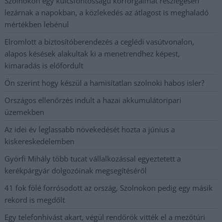
Szolnokon egy kulcsfontosságú körforgalmat részlegesen
lezárnak a napokban, a közlekedés az átlagost is meghaladó
mértékben lebénul
Elromlott a biztosítóberendezés a ceglédi vasútvonalon,
alapos késések alakultak ki a menetrendhez képest,
kimaradás is előfordult
Ön szerint hogy készül a hamisítatlan szolnoki habos isler?
Országos ellenőrzés indult a hazai akkumulátoripari
üzemekben
Az idei év leglassabb növekedését hozta a június a
kiskereskedelemben
Györfi Mihály több tucat vállalkozással egyeztetett a
kerékpárgyár dolgozóinak megsegítéséről
41 fok fölé forrósodott az ország, Szolnokon pedig egy másik
rekord is megdőlt
Egy telefonhívást akart, végül rendőrök vitték el a mezőtúri