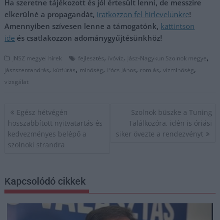
Ha szeretne tájékozott és jól értesült lenni, de messzire
elkerülné a propagandát,
iratkozzon fel hírlevelünkre
!
Amennyiben szívesen lenne a támogatónk,
kattintson
ide
és csatlakozzon adománygyűjtésünkhöz!
,
,
,
JNSZ megyei hírek
fejlesztés
ívóvíz
Jász-Nagykun Szolnok megye
,
,
,
,
,
,
jászszentandrás
kútfúrás
minőség
Pócs János
romlás
vízminőség
vizsgálat
Bejegyzés
Egész hétvégén
Szolnok büszke a Tuning
navigáció
hosszabbított nyitvatartás és
Találkozóra, idén is óriási
kedvezményes belépő a
siker övezte a rendezvényt
szolnoki strandra
Kapcsolódó cikkek