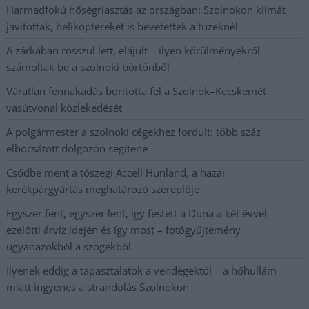
Harmadfokú hőségriasztás az országban: Szolnokon klímát
javítottak, helikoptereket is bevetettek a tüzeknél
A zárkában rosszul lett, elájult – ilyen körülményekről
számoltak be a szolnoki börtönből
Váratlan fennakadás borította fel a Szolnok–Kecskemét
vasútvonal közlekedését
A polgármester a szolnoki cégekhez fordult: több száz
elbocsátott dolgozón segítene
Csődbe ment a tószegi Accell Hunland, a hazai
kerékpárgyártás meghatározó szereplője
Egyszer fent, egyszer lent, így festett a Duna a két évvel
ezelőtti árvíz idején és így most – fotógyűjtemény
ugyanazokból a szögekből
Ilyenek eddig a tapasztalatok a vendégektől – a hőhullám
miatt ingyenes a strandolás Szolnokon