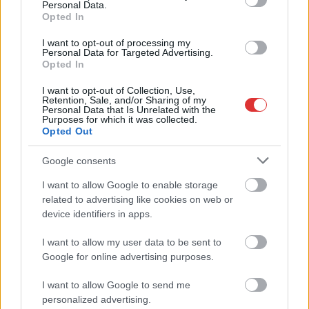
Personal Data.
Opted In
I want to opt-out of processing my
Personal Data for Targeted Advertising.
Opted In
I want to opt-out of Collection, Use,
Retention, Sale, and/or Sharing of my
Personal Data that Is Unrelated with the
Purposes for which it was collected.
Opted Out
Google consents
I want to allow Google to enable storage
related to advertising like cookies on web or
device identifiers in apps.
2026.08.06.
Fazekas Adrián
Csődbe ment a tószegi Accell Hunland, a hazai
I want to allow my user data to be sent to
kerékpárgyártás meghatározó szereplője
Google for online advertising purposes.
Leállt a termelés a tószegi üzemben, miközben a holland
anyavállalat fizetési haladékot kért. Az európai
I want to allow Google to send me
kerékpáripar...
personalized advertising.