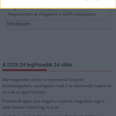
Adja meg keresztnevét:
Adja
meg e-mail címét:
Megismertem és elfogadom a
GDPR-szabályzat
ot
Nem szeretne lemaradni semmiről? Csak egy kattintás, és hírlevelünk a
legfrissebb információkkal és exkluzív tartalmakkal hétről hétre
postaládájába érkezik!
A SZOL24 legfrissebb 24 cikke
Már magasabb szinten is nyomoznak Szijjártó
büntetőügyében, vesztegetés miatt 3 év letöltendőt kaphat és
ez csak az egyik botrány
Problémák egész Jász-Nagykun-Szolnok megyében: egyre
több otthoni kútból fogy ki a víz