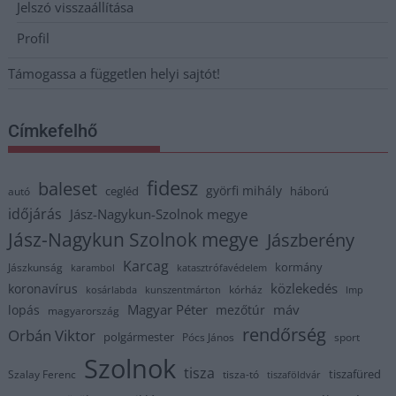
Jelszó visszaállítása
Profil
Támogassa a független helyi sajtót!
Címkefelhő
fidesz
baleset
györfi mihály
cegléd
háború
autó
időjárás
Jász-Nagykun-Szolnok megye
Jász-Nagykun Szolnok megye
Jászberény
Karcag
kormány
Jászkunság
karambol
katasztrófavédelem
közlekedés
koronavírus
kórház
kosárlabda
kunszentmárton
lmp
Magyar Péter
máv
lopás
mezőtúr
magyarország
rendőrség
Orbán Viktor
polgármester
Pócs János
sport
Szolnok
tisza
tiszafüred
Szalay Ferenc
tisza-tó
tiszaföldvár