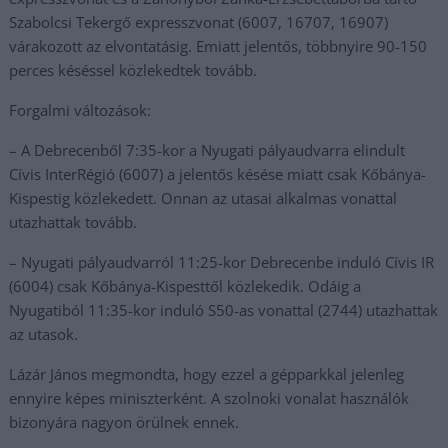
Szabolcsi Tekergő expresszvonat (6007, 16707, 16907)
várakozott az elvontatásig. Emiatt jelentős, többnyire 90-150
perces késéssel közlekedtek tovább.
Forgalmi változások:
– A Debrecenből 7:35-kor a Nyugati pályaudvarra elindult
Cívis InterRégió (6007) a jelentős késése miatt csak Kőbánya-
Kispestig közlekedett. Onnan az utasai alkalmas vonattal
utazhattak tovább.
– Nyugati pályaudvarról 11:25-kor Debrecenbe induló Cívis IR
(6004) csak Kőbánya-Kispesttől közlekedik. Odáig a
Nyugatiból 11:35-kor induló S50-as vonattal (2744) utazhattak
az utasok.
Lázár János megmondta, hogy ezzel a gépparkkal jelenleg
ennyire képes miniszterként. A szolnoki vonalat használók
bizonyára nagyon örülnek ennek.