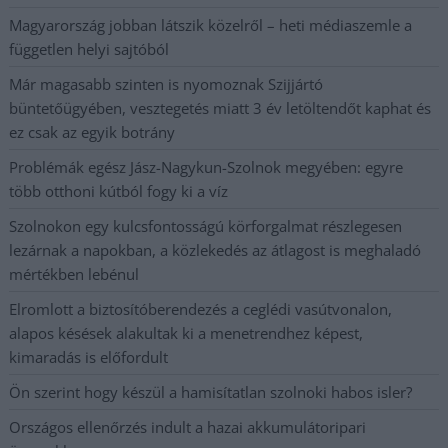
Magyarország jobban látszik közelről – heti médiaszemle a
független helyi sajtóból
Már magasabb szinten is nyomoznak Szijjártó
büntetőügyében, vesztegetés miatt 3 év letöltendőt kaphat és
ez csak az egyik botrány
Problémák egész Jász-Nagykun-Szolnok megyében: egyre
több otthoni kútból fogy ki a víz
Szolnokon egy kulcsfontosságú körforgalmat részlegesen
lezárnak a napokban, a közlekedés az átlagost is meghaladó
mértékben lebénul
Elromlott a biztosítóberendezés a ceglédi vasútvonalon,
alapos késések alakultak ki a menetrendhez képest,
kimaradás is előfordult
Ön szerint hogy készül a hamisítatlan szolnoki habos isler?
Országos ellenőrzés indult a hazai akkumulátoripari