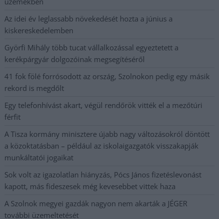
üzemekben
Az idei év leglassabb növekedését hozta a június a
kiskereskedelemben
Györfi Mihály több tucat vállalkozással egyeztetett a
kerékpárgyár dolgozóinak megsegítéséről
41 fok fölé forrósodott az ország, Szolnokon pedig egy másik
rekord is megdőlt
Egy telefonhívást akart, végül rendőrök vitték el a mezőtúri
férfit
A Tisza kormány minisztere újabb nagy változásokról döntött
a közoktatásban – például az iskolaigazgatók visszakapják
munkáltatói jogaikat
Sok volt az igazolatlan hiányzás, Pócs János fizetéslevonást
kapott, más fideszesek még kevesebbet vittek haza
A Szolnok megyei gazdák nagyon nem akarták a JÉGER
további üzemeltetését