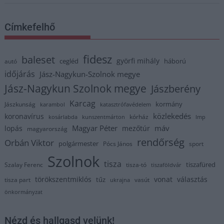
Címkefelhő
fidesz
baleset
györfi mihály
cegléd
háború
autó
időjárás
Jász-Nagykun-Szolnok megye
Jász-Nagykun Szolnok megye
Jászberény
Karcag
kormány
Jászkunság
karambol
katasztrófavédelem
közlekedés
koronavírus
kórház
kosárlabda
kunszentmárton
lmp
Magyar Péter
máv
lopás
mezőtúr
magyarország
rendőrség
Orbán Viktor
polgármester
Pócs János
sport
Szolnok
tisza
tiszafüred
Szalay Ferenc
tisza-tó
tiszaföldvár
törökszentmiklós
vonat
választás
tűz
tisza part
vasút
ukrajna
önkormányzat
Nézd és hallgasd velünk!