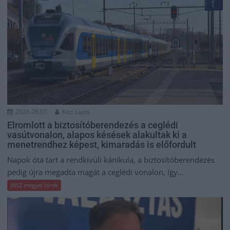
2026.08.07.
Kiss Lajos
Elromlott a biztosítóberendezés a ceglédi
vasútvonalon, alapos késések alakultak ki a
menetrendhez képest, kimaradás is előfordult
Napok óta tart a rendkívüli kánikula, a biztosítóberendezés
pedig újra megadta magát a ceglédi vonalon, így...
JNSZ megyei hírek