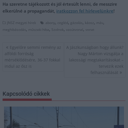
Ha szeretne tájékozott és jól értesült lenni, de messzire
elkerülné a propagandát,
iratkozzon fel hírlevelünkre
!
,
,
,
,
,
JNSZ megyei hírek
abony
cegléd
gázolás
káosz
máv
,
,
,
,
meghibásodás
műszaki hiba
Szolnok
vasútvonal
vonat
Bejegyzés
Egyelőre semmi remény az
A Jászkunságban hogy állunk?
navigáció
alföldi forróság
Nagy Márton vizsgálja a
mérséklődésére, 36-37 fokkal
lakossági megtakarításokat –
indul az ősz is
tervezik ezek
felhasználását
Kapcsolódó cikkek