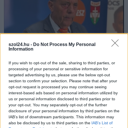
szol24.hu -
Do Not Process My Personal
Information
If you wish to opt-out of the sale, sharing to third parties, or
2026.08.06.
Kiss Lajos
processing of your personal or sensitive information for
Sok volt az igazolatlan hiányzás, Pócs János
targeted advertising by us, please use the below opt-out
fizetéslevonást kapott, más fideszesek még
section to confirm your selection. Please note that after your
kevesebbet vittek haza
opt-out request is processed you may continue seeing
A jászsági fideszes képviselő túl sokszor hiányzott
interest-based ads based on personal information utilized by
igazolatlanul a szavazásokról, de még mindig olcsón
us or personal information disclosed to third parties prior to
your opt-out. You may separately opt-out of the further
megúszta ahhoz...
disclosure of your personal information by third parties on the
JNSZ megyei hírek
IAB’s list of downstream participants. This information may
also be disclosed by us to third parties on the
IAB’s List of