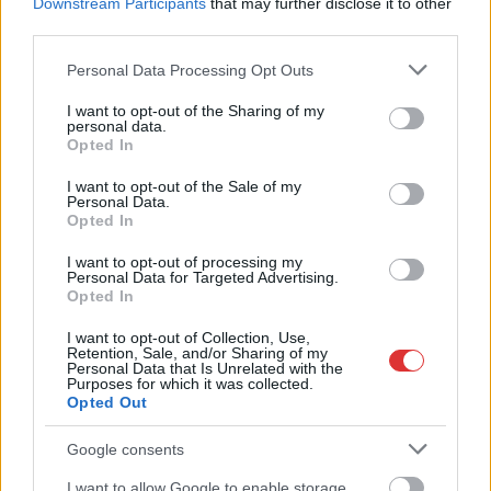
Downstream Participants
that may further disclose it to other
third parties.
Please note that this website/app uses one or more Google
Personal Data Processing Opt Outs
services and may gather and store information including but
not limited to your visit or usage behaviour. You may click to
I want to opt-out of the Sharing of my
personal data.
grant or deny consent to Google and its third-party tags to
Opted In
use your data for below specified purposes in below Google
consent section.
I want to opt-out of the Sale of my
Personal Data.
Opted In
I want to opt-out of processing my
Personal Data for Targeted Advertising.
2026.08.06.
Fazekas Adrián
Opted In
A Szolnok megyei gazdák nagyon nem akarták a
JÉGER további üzemeltetését
I want to opt-out of Collection, Use,
Retention, Sale, and/or Sharing of my
Personal Data that Is Unrelated with the
Ahogy korábban már írtunk róla, megyei szinten
Purposes for which it was collected.
alkalmazkodik a gazdálkodók döntéséhez az
Opted Out
Agrárminisztérium és a Nemzeti...
Google consents
JNSZ megyei hírek
I want to allow Google to enable storage