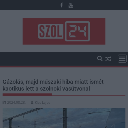
Skip
to
content
Gázolás, majd műszaki hiba miatt ismét
kaotikus lett a szolnoki vasútvonal
2024.08.28.
Kiss Lajos