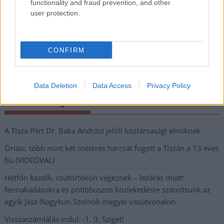
functionality and fraud prevention, and other
Megismertem és elfogadom a
GDPR-szabályzat
ot
user protection.
Nem szeretne lemaradni semmiről? Csak egy kattintás, és hírlevelünk a
CONFIRM
legfrissebb információkkal és exkluzív tartalmakkal hétről hétre
postaládájába érkezik!
Data Deletion
Data Access
Privacy Policy
A SZOL24 legfrissebb 24 cikke
A Tisza Párt Dr. Baka Andrást jelöli köztársasági elnöknek
Óriási, több mint két méteres harcsát fogott a Tiszán a 13 éves
fiú (VIDEÓVAL)
Hétfőn kezdik, csütörtökön végeznek – lezárás miatt
fennakadásokra és pótlóbuszos közlekedésre számítsunk az
egyik Jász-Nagykun-Szolnok megyei vasútvonalon
Visszaszámlálás indul: -1, 0, Sziget!