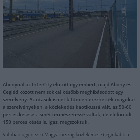
Abonynál az InterCity elütött egy embert, majd Abony és
Cegléd között nem sokkal később meghibásodott egy
szerelvény. Az utasok ismét kitűnően érezhették magukat
a szerelvényeken, a közlekedés kaotikussá vált, az 50-60
perces késések ismét természetessé váltak, de előfordult
150 perces késés is. Igaz, megszoktuk.
Valóban úgy néz ki Magyarország közlekedése (leginkább a