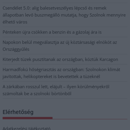
Csendélet 5.0: alig balesetveszélyes lépcső és remek
állapotban levő buszmegálló mutatja, hogy Szolnok mennyire
élhető város
Pénteken újra csökken a benzin és a gázolaj ára is
Napokon belül megválasztja az új köztársasági elnököt az
Országgyűlés
Kiterjedt tüzek pusztítanak az országban, köztük Karcagon
Harmadfokú hőségriasztás az országban: Szolnokon klímát
javítottak, helikoptereket is bevetettek a tüzeknél
A zárkában rosszul lett, elájult – ilyen körülményekről
számoltak be a szolnoki börtönből
Elérhetőség
Adatkezelési tájékoztató