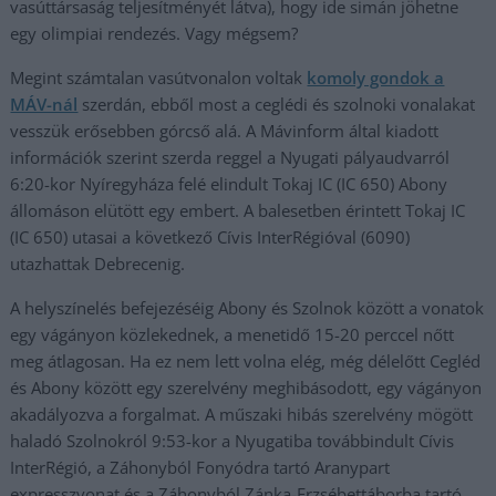
vasúttársaság teljesítményét látva), hogy ide simán jöhetne
egy olimpiai rendezés. Vagy mégsem?
Megint számtalan vasútvonalon voltak
komoly gondok a
MÁV-nál
szerdán, ebből most a ceglédi és szolnoki vonalakat
vesszük erősebben górcső alá. A Mávinform által kiadott
információk szerint szerda reggel a Nyugati pályaudvarról
6:20-kor Nyíregyháza felé elindult Tokaj IC (IC 650) Abony
állomáson elütött egy embert. A balesetben érintett Tokaj IC
(IC 650) utasai a következő Cívis InterRégióval (6090)
utazhattak Debrecenig.
A helyszínelés befejezéséig Abony és Szolnok között a vonatok
egy vágányon közlekednek, a menetidő 15-20 perccel nőtt
meg átlagosan. Ha ez nem lett volna elég, még délelőtt Cegléd
és Abony között egy szerelvény meghibásodott, egy vágányon
akadályozva a forgalmat. A műszaki hibás szerelvény mögött
haladó Szolnokról 9:53-kor a Nyugatiba továbbindult Cívis
InterRégió, a Záhonyból Fonyódra tartó Aranypart
expresszvonat és a Záhonyból Zánka-Erzsébettáborba tartó