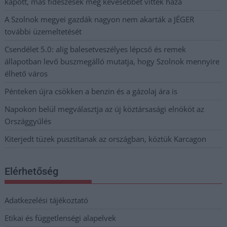
kapott, más fideszesek még kevesebbet vittek haza
A Szolnok megyei gazdák nagyon nem akarták a JÉGER
további üzemeltetését
Csendélet 5.0: alig balesetveszélyes lépcső és remek
állapotban levő buszmegálló mutatja, hogy Szolnok mennyire
élhető város
Pénteken újra csökken a benzin és a gázolaj ára is
Napokon belül megválasztja az új köztársasági elnököt az
Országgyűlés
Kiterjedt tüzek pusztítanak az országban, köztük Karcagon
Elérhetőség
Adatkezelési tájékoztató
Etikai és függetlenségi alapelvek