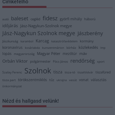
Címkefelhő
fidesz
baleset
györfi mihály
cegléd
háború
autó
időjárás
Jász-Nagykun-Szolnok megye
Jász-Nagykun Szolnok megye
Jászberény
Karcag
kormány
Jászkunság
karambol
katasztrófavédelem
közlekedés
koronavírus
kórház
kosárlabda
kunszentmárton
lmp
Magyar Péter
máv
lopás
mezőtúr
magyarország
rendőrség
Orbán Viktor
polgármester
Pócs János
sport
Szolnok
tisza
tiszafüred
Szalay Ferenc
tisza-tó
tiszaföldvár
törökszentmiklós
vonat
választás
tűz
tisza part
vasút
ukrajna
önkormányzat
Nézd és hallgasd velünk!