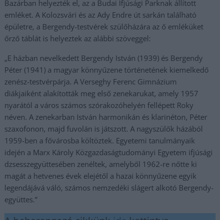
Bazárban helyezték el, az a Budai Ifjúsági Parknak állított
emléket. A Kolozsvári és az Ady Endre út sarkán található
épületre, a Bergendy-testvérek szülőházára az ő emléküket
őrző táblát is helyeztek az alábbi szöveggel:
„E házban nevelkedett Bergendy István (1939) és Bergendy
Péter (1941) a magyar könnyűzene történetének kiemelkedő
zenész-testvérpárja. A Verseghy Ferenc Gimnázium
diákjaiként alakították meg első zenekarukat, amely 1957
nyarától a város számos szórakozóhelyén fellépett Roky
néven. A zenekarban István harmonikán és klarinéton, Péter
szaxofonon, majd fuvolán is játszott. A nagyszülők házából
1959-ben a fővárosba költöztek. Egyetemi tanulmányaik
idején a Marx Károly Közgazdaságtudományi Egyetem ifjúsági
dzsesszegyüttesében zenéltek, amelyből 1962-re nőtte ki
magát a hetvenes évek elejétől a hazai könnyűzene egyik
legendájává váló, számos nemzedéki slágert alkotó Bergendy-
együttes.”