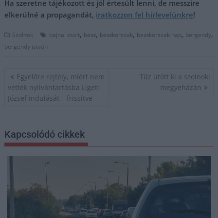
Ha szeretne tájékozott és jól értesült lenni, de messzire
elkerülné a propagandát,
iratkozzon fel hírlevelünkre
!
,
,
,
,
,
Szolnok
bajnai zsolt
beat
beatkorszak
beatkorszak nap
bergendy
bergendy istván
Bejegyzés
Egyelőre rejtély, miért nem
Tűz ütött ki a szolnoki
navigáció
vették nyilvántartásba Ligeti
megyeházán
József indulását – frissítve
Kapcsolódó cikkek