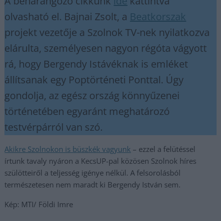
A beharangozó cikkünk
ide
kattintva
olvasható el. Bajnai Zsolt, a
Beatkorszak
projekt vezetője a Szolnok TV-nek nyilatkozva
elárulta, személyesen nagyon régóta vágyott
rá, hogy Bergendy Istávéknak is emléket
állítsanak egy Poptörténeti Ponttal. Úgy
gondolja, az egész ország könnyűzenei
történetében egyaránt meghatározó
testvérpárról van szó.
Akikre Szolnokon is büszkék vagyunk
– ezzel a felütéssel
írtunk tavaly nyáron a KecsUP-pal közösen Szolnok híres
szülötteiről a teljesség igénye nélkül. A felsorolásból
természetesen nem maradt ki Bergendy István sem.
Kép: MTI/ Földi Imre