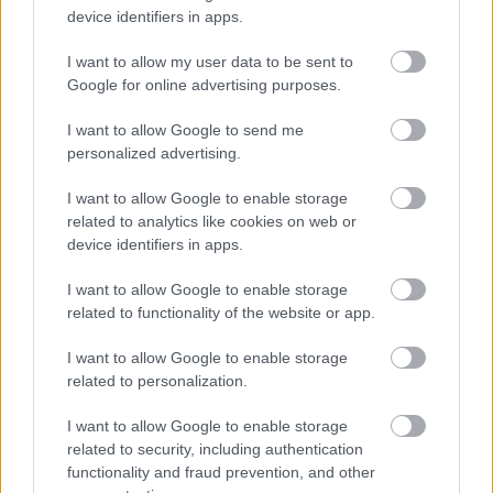
device identifiers in apps.
I want to allow my user data to be sent to
Google for online advertising purposes.
I want to allow Google to send me
personalized advertising.
I want to allow Google to enable storage
related to analytics like cookies on web or
device identifiers in apps.
I want to allow Google to enable storage
related to functionality of the website or app.
Hírlevél feliratkozás
I want to allow Google to enable storage
related to personalization.
Adja meg keresztnevét:
Adja
meg e-mail címét:
I want to allow Google to enable storage
Megismertem és elfogadom a
GDPR-szabályzat
ot
related to security, including authentication
functionality and fraud prevention, and other