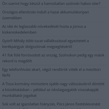
Ön szerint hogy készül a hamisítatlan szolnoki habos isler?
Országos ellenőrzés indult a hazai akkumulátoripari
üzemekben
Az idei év leglassabb növekedését hozta a június a
kiskereskedelemben
Györfi Mihály több tucat vállalkozással egyeztetett a
kerékpárgyár dolgozóinak megsegítéséről
41 fok fölé forrósodott az ország, Szolnokon pedig egy másik
rekord is megdőlt
Egy telefonhívást akart, végül rendőrök vitték el a mezőtúri
férfit
A Tisza kormány minisztere újabb nagy változásokról döntött
a közoktatásban – például az iskolaigazgatók visszakapják
munkáltatói jogaikat
Sok volt az igazolatlan hiányzás, Pócs János fizetéslevonást