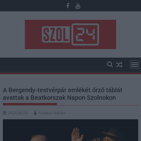
Skip
to
content
A Bergendy-testvérpár emlékét őrző táblát
avattak a Beatkorszak Napon Szolnokon
2024.06.04.
Fazekas Adrián