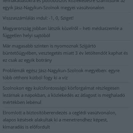
fennakadásokra és pótlóbuszos közlekedésre számítsunk az
egyik Jász-Nagykun-Szolnok megyei vasútvonalon
Visszaszámlálás indul: -1, 0, Sziget!
Magyarország jobban látszik közelről – heti médiaszemle a
független helyi sajtóból
Már magasabb szinten is nyomoznak Szijjártó
büntetőügyében, vesztegetés miatt 3 év letöltendőt kaphat és
ez csak az egyik botrány
Problémák egész Jász-Nagykun-Szolnok megyében: egyre
több otthoni kútból fogy ki a víz
Szolnokon egy kulcsfontosságú körforgalmat részlegesen
lezárnak a napokban, a közlekedés az átlagost is meghaladó
mértékben lebénul
Elromlott a biztosítóberendezés a ceglédi vasútvonalon,
alapos késések alakultak ki a menetrendhez képest,
kimaradás is előfordult