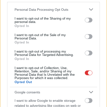
third parties.
Please note that this website/app uses one or more Google
Personal Data Processing Opt Outs
services and may gather and store information including but
not limited to your visit or usage behaviour. You may click to
I want to opt-out of the Sharing of my
personal data.
grant or deny consent to Google and its third-party tags to
Opted In
use your data for below specified purposes in below Google
consent section.
I want to opt-out of the Sale of my
Personal Data.
Opted In
I want to opt-out of processing my
2026.08.07.
Horváth Zsolt
Personal Data for Targeted Advertising.
Györfi Mihály több tucat vállalkozással egyeztetett
Opted In
a kerékpárgyár dolgozóinak megsegítéséről
I want to opt-out of Collection, Use,
Rövid idő alatt számos vállalkozás jelezte, hogy segítene
Retention, Sale, and/or Sharing of my
Personal Data that Is Unrelated with the
azoknak a munkavállalóknak, akik a tószegi kerékpárgyár
Purposes for which it was collected.
bezárása...
Opted Out
Szolnok
Google consents
I want to allow Google to enable storage
related to advertising like cookies on web or