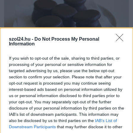
szol24.hu -
Do Not Process My Personal
Information
If you wish to opt-out of the sale, sharing to third parties, or
2026.08.07.
Farkas András
processing of your personal or sensitive information for
Ön szerint hogy készül a hamisítatlan szolnoki
targeted advertising by us, please use the below opt-out
habos isler?
section to confirm your selection. Please note that after your
Igazi retró klasszikus desszert, amelyet generációk óta
opt-out request is processed you may continue seeing
szeretnek, és amelyet sokan ma is próbálnak otthon
interest-based ads based on personal information utilized by
újraalkotni....
us or personal information disclosed to third parties prior to
your opt-out. You may separately opt-out of the further
Szolnok
disclosure of your personal information by third parties on the
IAB’s list of downstream participants. This information may
also be disclosed by us to third parties on the
IAB’s List of
Downstream Participants
that may further disclose it to other