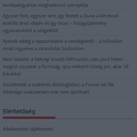
kerékpárgyártás meghatározó szereplője
Egyszer fent, egyszer lent, így festett a Duna a két évvel
ezelőtti árvíz idején és így most – fotógyűjtemény
ugyanazokból a szögekből
Ilyenek eddig a tapasztalatok a vendégektől – a hőhullám
miatt ingyenes a strandolás Szolnokon
Nem biztató: a hétvégi kisebb felfrissülés után jövő héten
megint visszatér a forróság, újra rekkenő hőség jön, akár 38
fokokkal
Közzétették a szakértői állásfoglalást, a Fiumei úti fák
többsége szakszerűen már nem ápolható
Elérhetőség
Adatkezelési tájékoztató