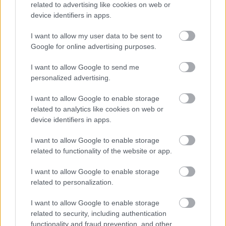
related to advertising like cookies on web or
Nem szeretne lemaradni semmiről? Csak egy kattintás, és hírlevelünk a
device identifiers in apps.
legfrissebb információkkal és exkluzív tartalmakkal hétről hétre
postaládájába érkezik!
I want to allow my user data to be sent to
Google for online advertising purposes.
A SZOL24 legfrissebb 24 cikke
I want to allow Google to send me
personalized advertising.
Szolnokon egy kulcsfontosságú körforgalmat részlegesen
I want to allow Google to enable storage
lezárnak a napokban, a közlekedés az átlagost is meghaladó
related to analytics like cookies on web or
mértékben lebénul
device identifiers in apps.
Elromlott a biztosítóberendezés a ceglédi vasútvonalon,
I want to allow Google to enable storage
alapos késések alakultak ki a menetrendhez képest,
related to functionality of the website or app.
kimaradás is előfordult
I want to allow Google to enable storage
Ön szerint hogy készül a hamisítatlan szolnoki habos isler?
related to personalization.
Országos ellenőrzés indult a hazai akkumulátoripari
I want to allow Google to enable storage
üzemekben
related to security, including authentication
functionality and fraud prevention, and other