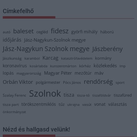
Címkefelhő
fidesz
baleset
györfi mihály
cegléd
háború
autó
időjárás
Jász-Nagykun-Szolnok megye
Jász-Nagykun Szolnok megye
Jászberény
Karcag
kormány
Jászkunság
karambol
katasztrófavédelem
közlekedés
koronavírus
kórház
kosárlabda
kunszentmárton
lmp
Magyar Péter
máv
lopás
mezőtúr
magyarország
rendőrség
Orbán Viktor
polgármester
Pócs János
sport
Szolnok
tisza
tiszafüred
Szalay Ferenc
tisza-tó
tiszaföldvár
törökszentmiklós
vonat
választás
tűz
tisza part
vasút
ukrajna
önkormányzat
Nézd és hallgasd velünk!