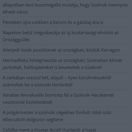
állapotban levő buszmegálló mutatja, hogy Szolnok mennyire
élhető város
Pénteken újra csökken a benzin és a gázolaj ára is
Napokon belül megválasztja az új köztársasági elnököt az
Országgyűlés
Kiterjedt tüzek pusztítanak az országban, köztük Karcagon
Harmadfokú hőségriasztás az országban: Szolnokon klímát
javítottak, helikoptereket is bevetettek a tüzeknél
A zárkában rosszul lett, elájult – ilyen körülményekről
számoltak be a szolnoki börtönből
Váratlan fennakadás borította fel a Szolnok–Kecskemét
vasútvonal közlekedését
A polgármester a szolnoki cégekhez fordult: több száz
elbocsátott dolgozón segítene
Csődbe ment a tószegi Accell Hunland, a hazai