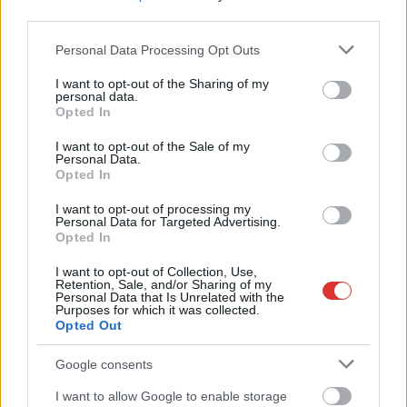
third parties.
Please note that this website/app uses one or more Google
Personal Data Processing Opt Outs
services and may gather and store information including but
not limited to your visit or usage behaviour. You may click to
I want to opt-out of the Sharing of my
personal data.
grant or deny consent to Google and its third-party tags to
Opted In
use your data for below specified purposes in below Google
consent section.
I want to opt-out of the Sale of my
Personal Data.
Opted In
I want to opt-out of processing my
Personal Data for Targeted Advertising.
Opted In
Hírlevél feliratkozás
I want to opt-out of Collection, Use,
Retention, Sale, and/or Sharing of my
Personal Data that Is Unrelated with the
Adja meg keresztnevét:
Adja
Purposes for which it was collected.
Opted Out
meg e-mail címét:
Megismertem és elfogadom a
GDPR-szabályzat
ot
Google consents
I want to allow Google to enable storage