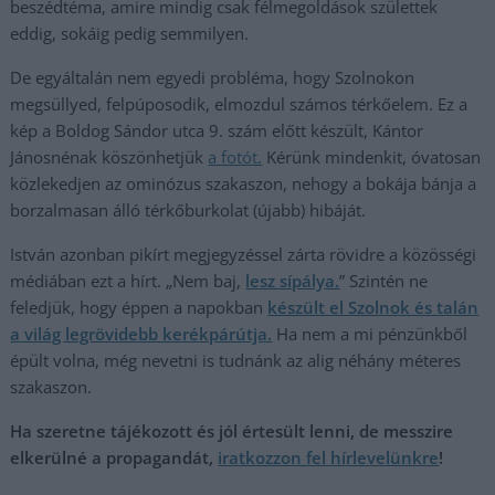
beszédtéma, amire mindig csak félmegoldások születtek
eddig, sokáig pedig semmilyen.
De egyáltalán nem egyedi probléma, hogy Szolnokon
megsüllyed, felpúposodik, elmozdul számos térkőelem. Ez a
kép a Boldog Sándor utca 9. szám előtt készült, Kántor
Jánosnénak köszönhetjük
a fotót.
Kérünk mindenkit, óvatosan
közlekedjen az ominózus szakaszon, nehogy a bokája bánja a
borzalmasan álló térkőburkolat (újabb) hibáját.
István azonban pikírt megjegyzéssel zárta rövidre a közösségi
médiában ezt a hírt. „Nem baj,
lesz sípálya.
” Szintén ne
feledjük, hogy éppen a napokban
készült el Szolnok és talán
a világ legrövidebb kerékpárútja.
Ha nem a mi pénzünkből
épült volna, még nevetni is tudnánk az alig néhány méteres
szakaszon.
Ha szeretne tájékozott és jól értesült lenni, de messzire
elkerülné a propagandát,
iratkozzon fel hírlevelünkre
!