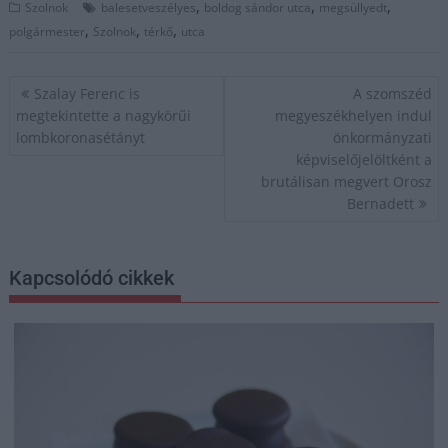
,
,
,
Szolnok
balesetveszélyes
boldog sándor utca
megsüllyedt
,
,
,
polgármester
Szolnok
térkő
utca
Bejegyzés
Szalay Ferenc is
A szomszéd
navigáció
megtekintette a nagykörűi
megyeszékhelyen indul
lombkoronasétányt
önkormányzati
képviselőjelöltként a
brutálisan megvert Orosz
Bernadett
Kapcsolódó cikkek