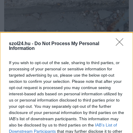
szol24.hu -
Do Not Process My Personal
Information
2026.08.06.
Kiss Lajos
If you wish to opt-out of the sale, sharing to third parties, or
Csendélet 5.0: alig balesetveszélyes lépcső és
processing of your personal or sensitive information for
remek állapotban levő buszmegálló mutatja, hogy
targeted advertising by us, please use the below opt-out
Szolnok mennyire élhető város
section to confirm your selection. Please note that after your
Ha csak ezeket a képeket látnánk, azt gondolnánk, hogy az
opt-out request is processed you may continue seeing
egyik leglepusztultabb balkáni vidéken járunk, de...
interest-based ads based on personal information utilized by
us or personal information disclosed to third parties prior to
Szolnok
your opt-out. You may separately opt-out of the further
disclosure of your personal information by third parties on the
IAB’s list of downstream participants. This information may
also be disclosed by us to third parties on the
IAB’s List of
Downstream Participants
that may further disclose it to other