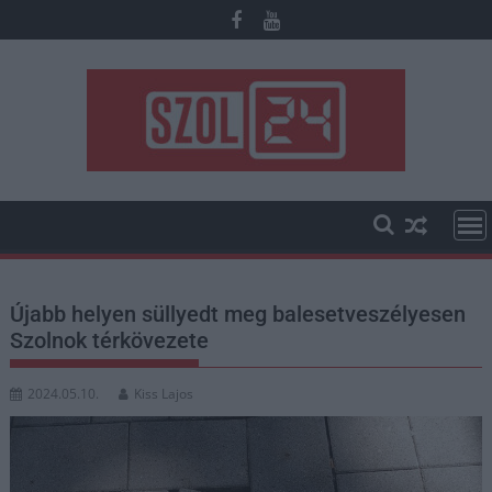
Skip
to
content
Újabb helyen süllyedt meg balesetveszélyesen
Szolnok térkövezete
2024.05.10.
Kiss Lajos