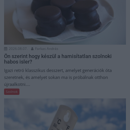
2026.08.07.
Farkas András
Ön szerint hogy készül a hamisítatlan szolnoki
habos isler?
Igazi retró klasszikus desszert, amelyet generációk óta
szeretnek, és amelyet sokan ma is próbálnak otthon
újraalkotni....
Szolnok