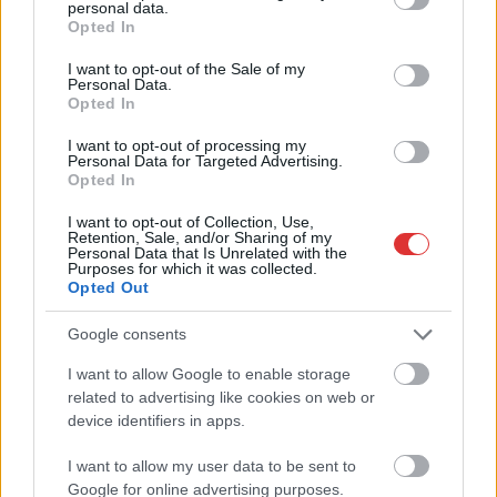
personal data.
grant or deny consent to Google and its third-party tags to
Opted In
use your data for below specified purposes in below Google
2026.08.08.
Kiss Lajos
consent section.
I want to opt-out of the Sale of my
Personal Data.
Már magasabb szinten is nyomoznak Szijjártó
Opted In
büntetőügyében, vesztegetés miatt 3 év letöltendőt
kaphat és ez csak az egyik botrány
I want to opt-out of processing my
Már nincs mentelmi joga, mivel kiugrott a Fidesz-frakcióból
Personal Data for Targeted Advertising.
Opted In
és visszaadta mandátumát is, hogy cserébe az általa...
Magyarország
I want to opt-out of Collection, Use,
Retention, Sale, and/or Sharing of my
Personal Data that Is Unrelated with the
Purposes for which it was collected.
Opted Out
Google consents
I want to allow Google to enable storage
related to advertising like cookies on web or
device identifiers in apps.
I want to allow my user data to be sent to
Google for online advertising purposes.