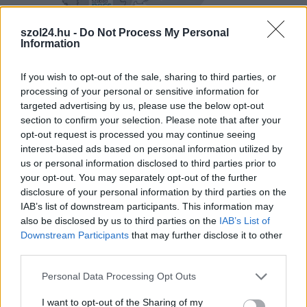
szol24.hu -
Do Not Process My Personal
2026.08.08.
Kiss Lajos
Information
Magyarország jobban látszik közelről – heti
médiaszemle a független helyi sajtóból
If you wish to opt-out of the sale, sharing to third parties, or
processing of your personal or sensitive information for
“Luxussá” válik a tb-s bőrgyógyászat, engedély nélkül nyitott
targeted advertising by us, please use the below opt-out
meg az apátság, aláírásgyűjtés az ipari park ellen....
section to confirm your selection. Please note that after your
Magyarország
opt-out request is processed you may continue seeing
interest-based ads based on personal information utilized by
us or personal information disclosed to third parties prior to
your opt-out. You may separately opt-out of the further
disclosure of your personal information by third parties on the
IAB’s list of downstream participants. This information may
also be disclosed by us to third parties on the
IAB’s List of
Downstream Participants
that may further disclose it to other
third parties.
Please note that this website/app uses one or more Google
Personal Data Processing Opt Outs
services and may gather and store information including but
not limited to your visit or usage behaviour. You may click to
I want to opt-out of the Sharing of my