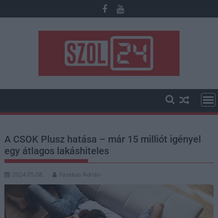
Skip
to
content
A CSOK Plusz hatása – már 15 milliót igényel
egy átlagos lakáshiteles
2024.05.08.
Fazekas Adrián