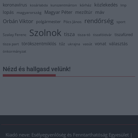
közlekedés
koronavírus
kórház
kosárlabda
kunszentmárton
lmp
Magyar Péter
máv
lopás
mezőtúr
magyarország
rendőrség
Orbán Viktor
polgármester
Pócs János
sport
Szolnok
tisza
tiszafüred
Szalay Ferenc
tisza-tó
tiszaföldvár
törökszentmiklós
vonat
választás
tűz
tisza part
vasút
ukrajna
önkormányzat
Nézd és hallgasd velünk!
Kiadó neve: Esélyegyenlőség és Fenntarthatóság Egyesület |