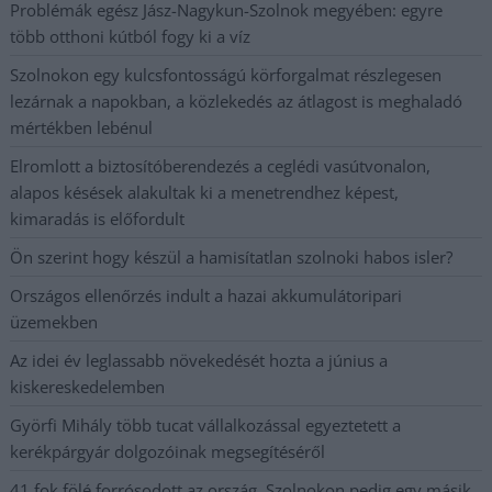
Problémák egész Jász-Nagykun-Szolnok megyében: egyre
több otthoni kútból fogy ki a víz
Szolnokon egy kulcsfontosságú körforgalmat részlegesen
lezárnak a napokban, a közlekedés az átlagost is meghaladó
mértékben lebénul
Elromlott a biztosítóberendezés a ceglédi vasútvonalon,
alapos késések alakultak ki a menetrendhez képest,
kimaradás is előfordult
Ön szerint hogy készül a hamisítatlan szolnoki habos isler?
Országos ellenőrzés indult a hazai akkumulátoripari
üzemekben
Az idei év leglassabb növekedését hozta a június a
kiskereskedelemben
Györfi Mihály több tucat vállalkozással egyeztetett a
kerékpárgyár dolgozóinak megsegítéséről
41 fok fölé forrósodott az ország, Szolnokon pedig egy másik