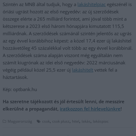
Szintén az MNB által tudjuk, hogy a
lakáshitelpiac
egészénél is
óriási ugrást hozott az első negyedév: az új szerződések
összege elérte a 265 milliárd forintot, ami jóval több mint a
kétszerese a 2023 első három hónapjára kimutatott 115,5
milliárdnak. A szerződések számánál szintén jelentős az ugrás
az egy évvel korábbihoz képest: a közel 17,4 ezer új lakáshitel
hozzávetőleg 45 százalékkal volt több az egy évvel korábbinál.
A szerződések száma alapján viszont még egyáltalán nem
számít kiugrónak az idei első negyedév: 2022 márciusának
végéig például közel 25,5 ezer új
lakáshitelt
vettek fel a
háztartások.
Kép: optbank.hu
Ha szeretne tájékozott és jól értesült lenni, de messzire
elkerülné a propagandát,
iratkozzon fel hírlevelünkre
!
,
,
,
,
Magyarország
csok
csok plusz
hitel
lakás
lakáspiac