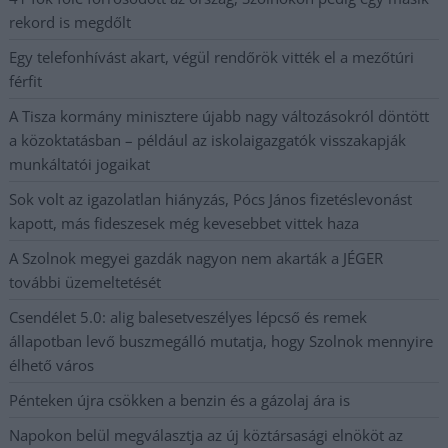
rekord is megdőlt
Egy telefonhívást akart, végül rendőrök vitték el a mezőtúri
férfit
A Tisza kormány minisztere újabb nagy változásokról döntött
a közoktatásban – például az iskolaigazgatók visszakapják
munkáltatói jogaikat
Sok volt az igazolatlan hiányzás, Pócs János fizetéslevonást
kapott, más fideszesek még kevesebbet vittek haza
A Szolnok megyei gazdák nagyon nem akarták a JÉGER
további üzemeltetését
Csendélet 5.0: alig balesetveszélyes lépcső és remek
állapotban levő buszmegálló mutatja, hogy Szolnok mennyire
élhető város
Pénteken újra csökken a benzin és a gázolaj ára is
Napokon belül megválasztja az új köztársasági elnököt az