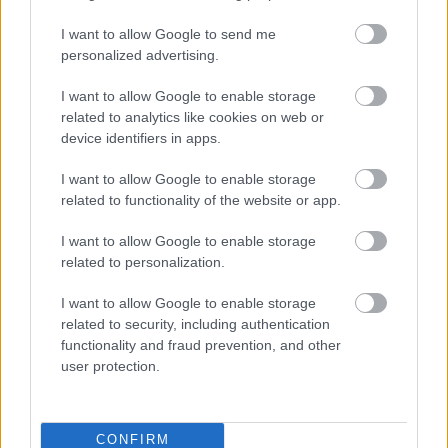
I want to allow Google to send me
personalized advertising.
I want to allow Google to enable storage
related to analytics like cookies on web or
device identifiers in apps.
Hírlevél feliratkozás
I want to allow Google to enable storage
Adja meg keresztnevét:
Adja
related to functionality of the website or app.
meg e-mail címét:
Megismertem és elfogadom a
GDPR-szabályzat
ot
I want to allow Google to enable storage
related to personalization.
I want to allow Google to enable storage
Nem szeretne lemaradni semmiről? Csak egy kattintás, és hírlevelünk a
related to security, including authentication
legfrissebb információkkal és exkluzív tartalmakkal hétről hétre
functionality and fraud prevention, and other
user protection.
postaládájába érkezik!
A SZOL24 legfrissebb 24 cikke
CONFIRM