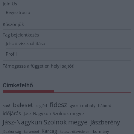
Join Us
Regisztráció
Köszönjük
Tag bejelentkezés
Jelszó visszaállítása
Profil
Támogassa a független helyi sajtót!
Címkefelhő
fidesz
baleset
györfi mihály
cegléd
háború
autó
időjárás
Jász-Nagykun-Szolnok megye
Jász-Nagykun Szolnok megye
Jászberény
Karcag
kormány
Jászkunság
karambol
katasztrófavédelem