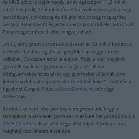
Az MNB adatai alapján tavaly, az év egészében 11,2 millió,
2022-ben pedig 12,8 millió forint környékén mozgott az egy
szerződésre jutó összeg.Az átlagos hitelösszeg megugrása
Gergely Péter szerint egyértelműen a januártól elérhető CSOK
Plusz megjelenésével lehet magyarázható.
„Az új, támogatott konstrukciónál akár az 50 millió forintot is
elérheti a hitelösszeg, ha az igénylők három gyermeket
vállalnak. Ez viszont azt is jelentheti, hogy a már meglévő
gyermek mellé két gyermeket, vagy a két- illetve
többgyermekes házaspárok egy gyermeket vállalnak, ami
jelentősen kibővíti a potenciális érintettek körét” – hívta fel a
figyelmet Gergely Péter, a
BiztosDöntés.hu
pénzügyi
szakértője.
Szerinte azt nem lehet pontosan megmondani, hogy a
támogatott lakáshitelek pontosan mekkora hányada kötődik a
CSOK Pluszhoz
, de az első negyedévi folyósításokban már
meghatározó lehetett a szerepe.