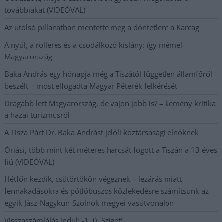
továbbiakat (VIDEÓVAL)
Az utolsó pillanatban mentette meg a döntetlent a Karcag
A nyúl, a rolleres és a csodálkozó kislány: így mémel
Magyarország
Baka András egy hónapja még a Tiszától független államfőről
beszélt – most elfogadta Magyar Péterék felkérését
Drágább lett Magyarország, de vajon jobb is? – kemény kritika
a hazai turizmusról
A Tisza Párt Dr. Baka Andrást jelöli köztársasági elnöknek
Óriási, több mint két méteres harcsát fogott a Tiszán a 13 éves
fiú (VIDEÓVAL)
Hétfőn kezdik, csütörtökön végeznek – lezárás miatt
fennakadásokra és pótlóbuszos közlekedésre számítsunk az
egyik Jász-Nagykun-Szolnok megyei vasútvonalon
Visszaszámlálás indul: -1, 0, Sziget!