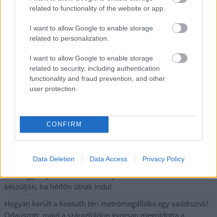
legfrissebb információkkal és exkluzív tartalmakkal hétről hétre
related to functionality of the website or app.
postaládájába érkezik!
I want to allow Google to enable storage
related to personalization.
A SZOL24 legfrissebb 24 cikke
I want to allow Google to enable storage
related to security, including authentication
A magyarok közel harmadának teljesen kiürül a kasszája
functionality and fraud prevention, and other
hónap végére
user protection.
Néma tisztelgéssel és szirénaszóval emlékeztek a hősi halált
halt tűzoltókra Jász-Nagykun-Szolnok megyében
CONFIRM
Hajnalban csaptak fel a lángok Kisújszálláson
Szalagkorlátnak csapódott egy autó a 4-es főúton, Szajolnál
történt a baleset
Data Deletion
Data Access
Privacy Policy
Már reggel nyár van, de délután jöhet a fordulat – erre
készüljön, ha hétfőn útnak indul
Hogyan került a Kossuth téri metrómegállóba egy vaddisznó?
Odaúszott, majd a szárazföldön gyorsan megoldotta a