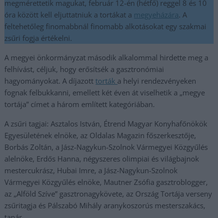
megmérettetik magukat, február 12-én (hétfő) reggel 8 és 10
óra között kell eljuttatniuk a tortákat a
megyeházára
. A
feltehetőleg finomabbnál finomabb alkotásokat egy szakmai
zsűri fogja értékelni.
A megyei önkormányzat második alkalommal hirdette meg a
felhívást, céljuk, hogy erősítsék a gasztronómiai
hagyományokat. A díjazott
torták
a helyi rendezvényeken
fognak felbukkanni, emellett két éven át viselhetik a „megye
tortája” címet a három említett kategóriában.
A zsűri tagjai: Asztalos István, Étrend Magyar Konyhafőnökök
Egyesületének elnöke, az Oldalas Magazin főszerkesztője,
Borbás Zoltán, a Jász-Nagykun-Szolnok Vármegyei Közgyűlés
alelnöke, Erdős Hanna, négyszeres olimpiai és világbajnok
mestercukrász, Hubai Imre, a Jász-Nagykun-Szolnok
Vármegyei Közgyűlés elnöke, Mautner Zsófia gasztroblogger,
az „Alföld Szíve” gasztronagykövete, az Ország Tortája verseny
zsűritagja és Pálszabó Mihály aranykoszorús mesterszakács,
tanár.