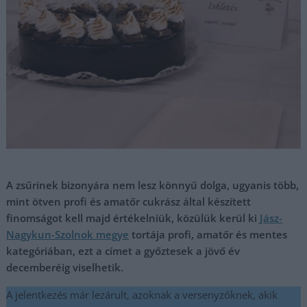
A zsűrinek bizonyára nem lesz könnyű dolga, ugyanis több,
mint ötven profi és amatőr cukrász által készített
finomságot kell majd értékelniük, közülük kerül ki
Jász-
Nagykun-Szolnok megye
tortája profi, amatőr és mentes
kategóriában, ezt a címet a győztesek a jövő év
decemberéig viselhetik.
A jelentkezés már lezárult, azoknak a versenyzőknek, akik