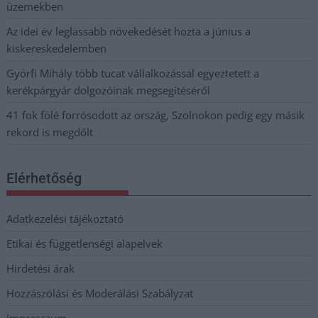
üzemekben
Az idei év leglassabb növekedését hozta a június a
kiskereskedelemben
Györfi Mihály több tucat vállalkozással egyeztetett a
kerékpárgyár dolgozóinak megsegítéséről
41 fok fölé forrósodott az ország, Szolnokon pedig egy másik
rekord is megdőlt
Elérhetőség
Adatkezelési tájékoztató
Etikai és függetlenségi alapelvek
Hirdetési árak
Hozzászólási és Moderálási Szabályzat
Impresszum