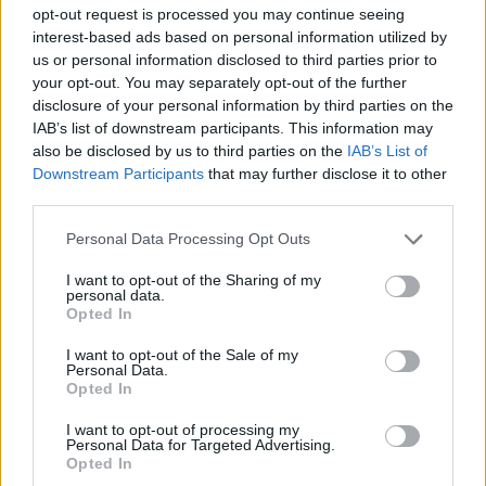
opt-out request is processed you may continue seeing
interest-based ads based on personal information utilized by
us or personal information disclosed to third parties prior to
your opt-out. You may separately opt-out of the further
disclosure of your personal information by third parties on the
IAB’s list of downstream participants. This information may
also be disclosed by us to third parties on the
IAB’s List of
Downstream Participants
that may further disclose it to other
2026.08.07.
Kiss Lajos
third parties.
Problémák egész Jász-Nagykun-Szolnok
Please note that this website/app uses one or more Google
megyében: egyre több otthoni kútból fogy ki a víz
Personal Data Processing Opt Outs
services and may gather and store information including but
Azok a kutak, ahol elég mélyre fúrtak, aránylag rendben
not limited to your visit or usage behaviour. You may click to
I want to opt-out of the Sharing of my
personal data.
vannak, ám a gyakoribb, gyűrűs kutak némelyike...
grant or deny consent to Google and its third-party tags to
Opted In
use your data for below specified purposes in below Google
JNSZ megyei hírek
consent section.
I want to opt-out of the Sale of my
Personal Data.
Opted In
I want to opt-out of processing my
Personal Data for Targeted Advertising.
Opted In