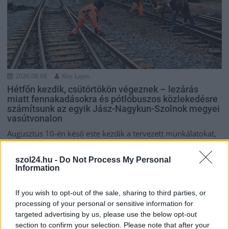
2026.08.08.
Kiss Lajos
Hétfőn kezdik, csütörtökön végeznek – lezárás
miatt fennakadásokra és pótlóbuszos közlekedésre
számítsunk az egyik Jász-Nagykun-Szolnok megyei
vasútvonalon
Augusztus 10-én késő este kezdik a tervezett munkálatokat,
amit a következő két és fél napban szeretnének...
JNSZ megyei hírek
szol24.hu -
Do Not Process My Personal
Information
If you wish to opt-out of the sale, sharing to third parties, or
processing of your personal or sensitive information for
targeted advertising by us, please use the below opt-out
section to confirm your selection. Please note that after your