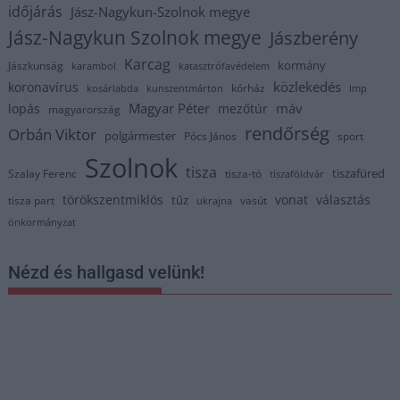
időjárás
Jász-Nagykun-Szolnok megye
Jász-Nagykun Szolnok megye
Jászberény
Karcag
kormány
Jászkunság
karambol
katasztrófavédelem
közlekedés
koronavírus
kórház
kosárlabda
kunszentmárton
lmp
Magyar Péter
máv
lopás
mezőtúr
magyarország
rendőrség
Orbán Viktor
polgármester
Pócs János
sport
Szolnok
tisza
tiszafüred
Szalay Ferenc
tisza-tó
tiszaföldvár
törökszentmiklós
vonat
választás
tűz
tisza part
vasút
ukrajna
önkormányzat
Nézd és hallgasd velünk!