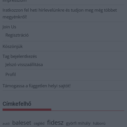
Iratkozzon fel heti hírlevelünkre és tudjon meg még többet
megyénkről!
Join Us
Regisztráció
Köszönjük
Tag bejelentkezés
Jelszó visszaállítása
Profil
Támogassa a független helyi sajtót!
Címkefelhő
fidesz
baleset
györfi mihály
cegléd
háború
autó