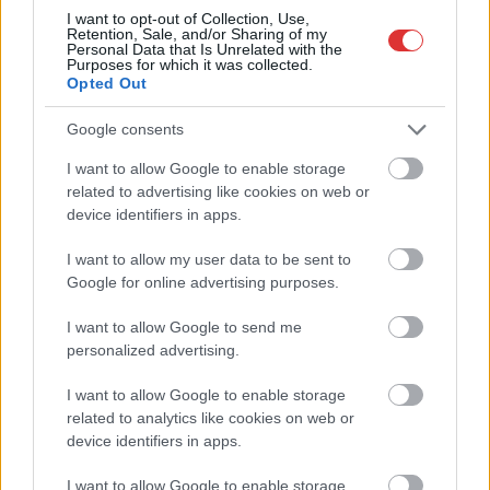
I want to opt-out of Collection, Use,
Retention, Sale, and/or Sharing of my
Personal Data that Is Unrelated with the
Purposes for which it was collected.
Opted Out
Google consents
I want to allow Google to enable storage
related to advertising like cookies on web or
device identifiers in apps.
I want to allow my user data to be sent to
Hírlevél feliratkozás
Google for online advertising purposes.
Adja meg keresztnevét:
Adja
I want to allow Google to send me
meg e-mail címét:
personalized advertising.
Megismertem és elfogadom a
GDPR-szabályzat
ot
I want to allow Google to enable storage
related to analytics like cookies on web or
device identifiers in apps.
Nem szeretne lemaradni semmiről? Csak egy kattintás, és hírlevelünk a
I want to allow Google to enable storage