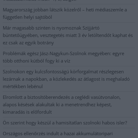
Magyarország jobban látszik közelről – heti médiaszemle a
független helyi sajtóból
Már magasabb szinten is nyomoznak Szijjártó
büntetőügyében, vesztegetés miatt 3 év letöltendőt kaphat és
ez csak az egyik botrány
Problémák egész Jász-Nagykun-Szolnok megyében: egyre
több otthoni kútból fogy ki a víz
Szolnokon egy kulcsfontosságú körforgalmat részlegesen
lezárnak a napokban, a közlekedés az átlagost is meghaladó
mértékben lebénul
Elromlott a biztosítóberendezés a ceglédi vasútvonalon,
alapos késések alakultak ki a menetrendhez képest,
kimaradás is előfordult
Ön szerint hogy készül a hamisítatlan szolnoki habos isler?
Országos ellenőrzés indult a hazai akkumulátoripari