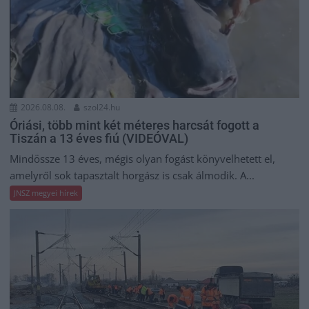
2026.08.08.
szol24.hu
Óriási, több mint két méteres harcsát fogott a
Tiszán a 13 éves fiú (VIDEÓVAL)
Mindössze 13 éves, mégis olyan fogást könyvelhetett el,
amelyről sok tapasztalt horgász is csak álmodik. A...
JNSZ megyei hírek