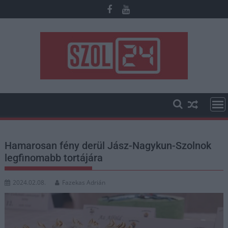
Skip
to
content
Hamarosan fény derül Jász-Nagykun-Szolnok
legfinomabb tortájára
2024.02.08.
Fazekas Adrián