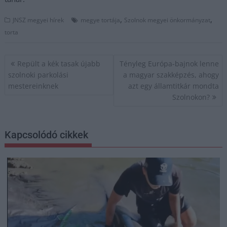
,
,
JNSZ megyei hírek
megye tortája
Szolnok megyei önkormányzat
torta
Bejegyzés
Repült a kék tasak újabb
Tényleg Európa-bajnok lenne
navigáció
szolnoki parkolási
a magyar szakképzés, ahogy
mestereinknek
azt egy államtitkár mondta
Szolnokon?
Kapcsolódó cikkek