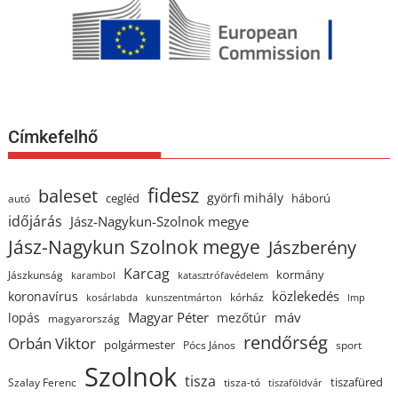
Címkefelhő
fidesz
baleset
györfi mihály
cegléd
háború
autó
időjárás
Jász-Nagykun-Szolnok megye
Jász-Nagykun Szolnok megye
Jászberény
Karcag
kormány
Jászkunság
karambol
katasztrófavédelem
közlekedés
koronavírus
kórház
kosárlabda
kunszentmárton
lmp
Magyar Péter
máv
lopás
mezőtúr
magyarország
rendőrség
Orbán Viktor
polgármester
Pócs János
sport
Szolnok
tisza
tiszafüred
Szalay Ferenc
tisza-tó
tiszaföldvár