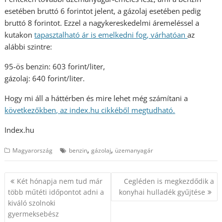
esetében bruttó 6 forintot jelent, a gázolaj esetében pedig
bruttó 8 forintot. Ezzel a nagykereskedelmi áremeléssel a
kutakon
tapasztalható ár is emelkedni fog, várhatóan
az
alábbi szintre:
95-ös benzin: 603 forint/liter,
gázolaj: 640 forint/liter.
Hogy mi áll a háttérben és mire lehet még számítani a
következőkben, az index.hu cikkéből megtudható.
Index.hu
,
,
Magyarország
benzin
gázolaj
üzemanyagár
Bejegyzés
Két hónapja nem tud már
Cegléden is megkezdődik a
navigáció
több műtéti időpontot adni a
konyhai hulladék gyűjtése
kiváló szolnoki
gyermeksebész