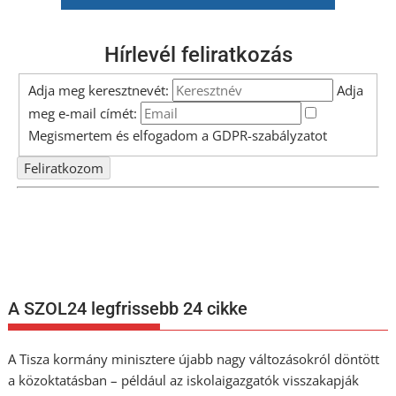
Hírlevél feliratkozás
Adja meg keresztnevét:
Adja
meg e-mail címét:
Megismertem és elfogadom a
GDPR-szabályzat
ot
Nem szeretne lemaradni semmiről? Csak egy kattintás, és hírlevelünk a
legfrissebb információkkal és exkluzív tartalmakkal hétről hétre
postaládájába érkezik!
A SZOL24 legfrissebb 24 cikke
A Tisza kormány minisztere újabb nagy változásokról döntött
a közoktatásban – például az iskolaigazgatók visszakapják