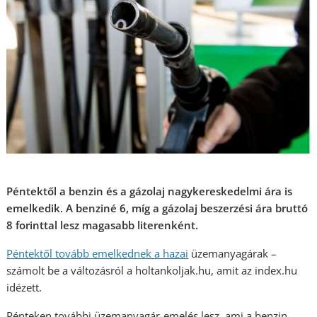
Péntektől a benzin és a gázolaj nagykereskedelmi ára is
emelkedik. A benziné 6, míg a gázolaj beszerzési ára bruttó
8 forinttal lesz magasabb literenként.
Péntektől tovább emelkednek a hazai
üzemanyagárak –
számolt be a változásról a holtankoljak.hu, amit az index.hu
idézett.
Pénteken további üzemanyagár-emelés lesz, ami a benzin