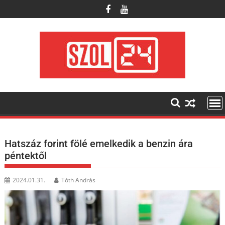
Skip
to
content
Hatszáz forint fölé emelkedik a benzin ára
péntektől
2024.01.31.
Tóth András