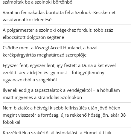
számoltak be a szolnoki börtönből
Váratlan fennakadás borította fel a Szolnok–Kecskemét
vasútvonal közlekedését
A polgármester a szolnoki cégekhez fordult: több száz
elbocsátott dolgozón segítene
Csődbe ment a tószegi Accell Hunland, a hazai
kerékpárgyártás meghatározó szereplője
Egyszer fent, egyszer lent, így festett a Duna a két évvel
ezelőtti árvíz idején és így most – fotógyűjtemény
ugyanazokból a szögekből
Ilyenek eddig a tapasztalatok a vendégektől – a hőhullám
miatt ingyenes a strandolás Szolnokon
Nem biztató: a hétvégi kisebb felfrissülés után jövő héten
megint visszatér a forróság, újra rekkenő hőség jön, akár 38
fokokkal
Közzétették a szakértői állásfoglalást, a Fiumei úti fák