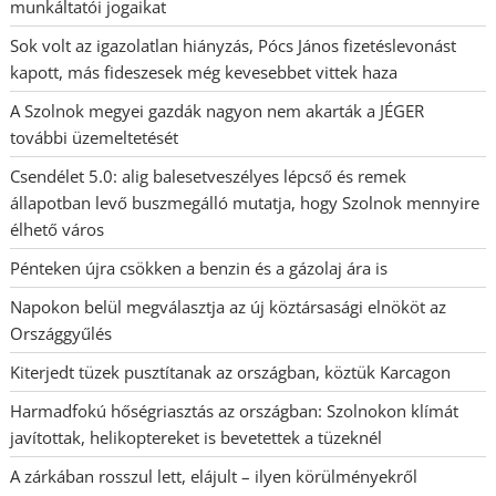
munkáltatói jogaikat
Sok volt az igazolatlan hiányzás, Pócs János fizetéslevonást
kapott, más fideszesek még kevesebbet vittek haza
A Szolnok megyei gazdák nagyon nem akarták a JÉGER
további üzemeltetését
Csendélet 5.0: alig balesetveszélyes lépcső és remek
állapotban levő buszmegálló mutatja, hogy Szolnok mennyire
élhető város
Pénteken újra csökken a benzin és a gázolaj ára is
Napokon belül megválasztja az új köztársasági elnököt az
Országgyűlés
Kiterjedt tüzek pusztítanak az országban, köztük Karcagon
Harmadfokú hőségriasztás az országban: Szolnokon klímát
javítottak, helikoptereket is bevetettek a tüzeknél
A zárkában rosszul lett, elájult – ilyen körülményekről