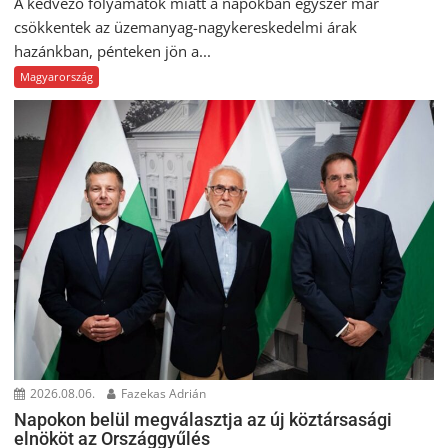
A kedvező folyamatok miatt a napokban egyszer már
csökkentek az üzemanyag-nagykereskedelmi árak
hazánkban, pénteken jön a...
Magyarország
2026.08.06.
Fazekas Adrián
Napokon belül megválasztja az új köztársasági
elnököt az Országgyűlés