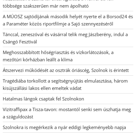
többsége szakszerűen már nem ápolható
A MÚOSZ sajtódíjának második helyét nyerte el a Borsod24 és
a Paraméter közös riportfilmje a Sajó szennyezéséről
Tánccal, zeneszóval és vásárral telik meg Jászberény, indul a
Csángó Fesztivál
Meghosszabbított hőségriasztás és vízkorlátozások, a
mezőtúri kórházban leállt a klíma
Átszervezi működését az osztrák óriáscég, Szolnok is érintett
Tragédiába torkollott a segítségnyújtás elmulasztása, három
kisújszállási lakos ellen emeltek vádat
Hatalmas lángok csaptak fel Szolnokon
Vízitraffipax a Tisza-tavon: mostantól senki sem úszhatja meg
a száguldozást
Szolnokra is megérkezik a nyár eddigi legkeményebb napja