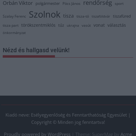
rendőrség
Orbán Viktor
polgármester
Pócs János
sport
Szolnok
tisza
tiszafüred
Szalay Ferenc
tisza-tó
tiszaföldvár
törökszentmiklós
vonat
választás
tűz
tisza part
vasút
ukrajna
önkormányzat
Nézd és hallgasd velünk!
Kiadó neve: Esélyegyenlőség és Fenntarthatóság Egyesület |
Copyright © Minden jog fenntartva!
Proudly powered by WordPress
|
Theme: SuperMag by
Acme