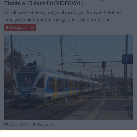
Tiszán a 13 éves fiú (VIDEÓVAL)
Mindössze 13 éves, mégis olyan fogást könyvelhetett el,
amelyről sok tapasztalt horgász is csak álmodik. A...
JNSZ megyei hírek
2026.08.07.
Kiss Lajos
Elromlott a biztosítóberendezés a ceglédi