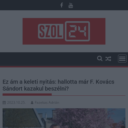
Skip
to
content
Ez ám a keleti nyitás: hallotta már F. Kovács
Sándort kazakul beszélni?
2023.10.25.
Fazekas Adrián