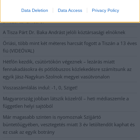
beszélt – most elfogadta Magyar Péterék felkérését
Data Deletion
Data Access
Privacy Policy
Drágább lett Magyarország, de vajon jobb is? – kemény kritika
a hazai turizmusról
A Tisza Párt Dr. Baka Andrást jelöli köztársasági elnöknek
Óriási, több mint két méteres harcsát fogott a Tiszán a 13 éves
fiú (VIDEÓVAL)
Hétfőn kezdik, csütörtökön végeznek – lezárás miatt
fennakadásokra és pótlóbuszos közlekedésre számítsunk az
egyik Jász-Nagykun-Szolnok megyei vasútvonalon
Visszaszámlálás indul: -1, 0, Sziget!
Magyarország jobban látszik közelről – heti médiaszemle a
független helyi sajtóból
Már magasabb szinten is nyomoznak Szijjártó
büntetőügyében, vesztegetés miatt 3 év letöltendőt kaphat és
ez csak az egyik botrány