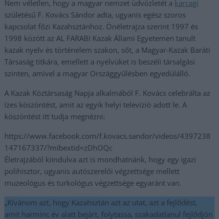
Nem véletlen, hogy a magyar nemzet üdvözletét a
karcagi
születésű F. Kovács Sándor adta, ugyanis egész szoros
kapcsolat főzi Kazahsztánhoz. Önéletrajza szerint 1997 és
1998 között az AL FARABI Kazak Állami Egyetemen tanult
kazak nyelv és történelem szakon, sőt, a Magyar-Kazak Baráti
Társaság titkára, emellett a nyelvüket is beszéli társalgási
szinten, amivel a magyar Országgyűlésben egyedülálló.
A Kazak Köztársaság Napja alkalmából F. Kovács celebrálta az
ízes köszöntést, amit az egyik helyi televízió adott le. A
köszöntést itt tudja megnézni:
https://www.facebook.com/f.kovacs.sandor/videos/4397238
147167337/?mibextid=zDhOQc
Életrajzából kiindulva azt is mondhatnánk, hogy egy igazi
polihisztor, ugyanis autószerelői végzettsége mellett
muzeológus és turkológus végzettsége egyaránt van.
„Kívánom azt, hogy Kazahsztán azt az utat, azt a fejlődést,
amit harminc év alatt bejárt, folytassa, szakadatlanul fejlődjön