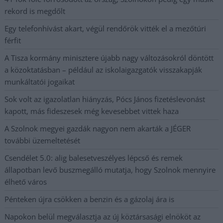
rekord is megdőlt
Egy telefonhívást akart, végül rendőrök vitték el a mezőtúri
férfit
A Tisza kormány minisztere újabb nagy változásokról döntött
a közoktatásban – például az iskolaigazgatók visszakapják
munkáltatói jogaikat
Sok volt az igazolatlan hiányzás, Pócs János fizetéslevonást
kapott, más fideszesek még kevesebbet vittek haza
A Szolnok megyei gazdák nagyon nem akarták a JÉGER
további üzemeltetését
Csendélet 5.0: alig balesetveszélyes lépcső és remek
állapotban levő buszmegálló mutatja, hogy Szolnok mennyire
élhető város
Pénteken újra csökken a benzin és a gázolaj ára is
Napokon belül megválasztja az új köztársasági elnököt az