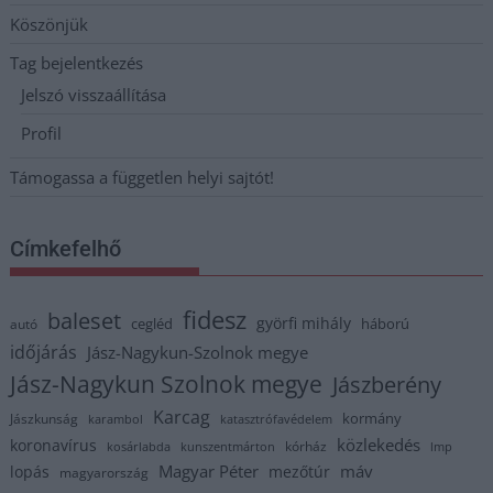
Köszönjük
Tag bejelentkezés
Jelszó visszaállítása
Profil
Támogassa a független helyi sajtót!
Címkefelhő
fidesz
baleset
györfi mihály
cegléd
háború
autó
időjárás
Jász-Nagykun-Szolnok megye
Jász-Nagykun Szolnok megye
Jászberény
Karcag
kormány
Jászkunság
karambol
katasztrófavédelem
közlekedés
koronavírus
kórház
kosárlabda
kunszentmárton
lmp
Magyar Péter
máv
lopás
mezőtúr
magyarország