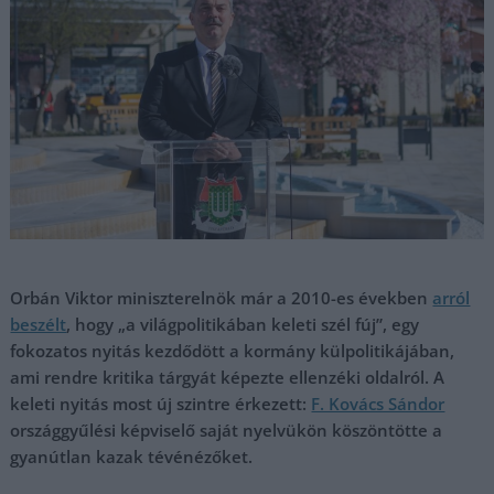
Orbán Viktor miniszterelnök már a 2010-es években
arról
beszélt
, hogy „a világpolitikában keleti szél fúj”, egy
fokozatos nyitás kezdődött a kormány külpolitikájában,
ami rendre kritika tárgyát képezte ellenzéki oldalról. A
keleti nyitás most új szintre érkezett:
F. Kovács Sándor
országgyűlési képviselő saját nyelvükön köszöntötte a
gyanútlan kazak tévénézőket.