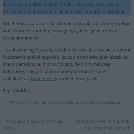
és mutasson példát a világ minden népének, hogy szívvel,
ésszel, akarattal mindent el lehet érni” – mondta a videóban.
Sőt, F. Kovács a tavaszi kazah voksolás választási megfigyelője
volt, akkor azt mondta, van egy nyugatias igény a kazah
társadalomban is.
„Kazahsztán egy ilyen típusú demokrácia, itt a család, a rokoni
összetartás sokkal nagyobb, és ez a demokráciában látszik is.
Más a demokrácia, mint a nyugati, de nincs minőségi
különbség. Nagyon jól kormányozzák Kazahsztánt” –
nyilatkozta a
Mandinernek
kedvelt országáról.
Kép: Alföldhír
,
,
,
JNSZ megyei hírek
f kovács sándor
Karcag
kazah
kazahsztán
Bejegyzés
Rangadót nyert a Szolnoki
Mindenszentek és halottak
navigáció
Dózsa
napi megemlékezéssel