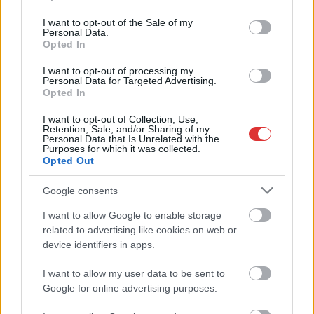
use your data for below specified purposes in below Google
fizetéslevonást kapott, más fideszesek még
consent section.
kevesebbet vittek haza
I want to opt-out of the Sale of my
Personal Data.
A jászsági fideszes képviselő túl sokszor hiányzott
Opted In
igazolatlanul a szavazásokról, de még mindig olcsón
I want to opt-out of processing my
megúszta ahhoz...
Personal Data for Targeted Advertising.
Opted In
JNSZ megyei hírek
I want to opt-out of Collection, Use,
Retention, Sale, and/or Sharing of my
Personal Data that Is Unrelated with the
Purposes for which it was collected.
Opted Out
Google consents
I want to allow Google to enable storage
related to advertising like cookies on web or
device identifiers in apps.
I want to allow my user data to be sent to
Google for online advertising purposes.