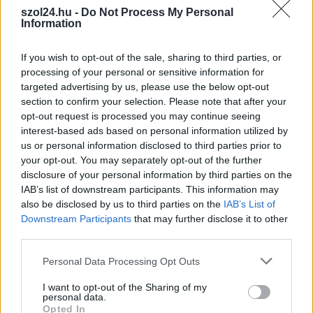
vasútvonalon, alapos késések alakultak ki a
szol24.hu -
Do Not Process My Personal
menetrendhez képest, kimaradás is előfordult
Information
Napok óta tart a rendkívüli kánikula, a biztosítóberendezés
pedig újra megadta magát a ceglédi vonalon, így...
If you wish to opt-out of the sale, sharing to third parties, or
JNSZ megyei hírek
processing of your personal or sensitive information for
targeted advertising by us, please use the below opt-out
section to confirm your selection. Please note that after your
opt-out request is processed you may continue seeing
interest-based ads based on personal information utilized by
us or personal information disclosed to third parties prior to
your opt-out. You may separately opt-out of the further
disclosure of your personal information by third parties on the
IAB’s list of downstream participants. This information may
also be disclosed by us to third parties on the
IAB’s List of
Downstream Participants
that may further disclose it to other
third parties.
Please note that this website/app uses one or more Google
Personal Data Processing Opt Outs
services and may gather and store information including but
not limited to your visit or usage behaviour. You may click to
I want to opt-out of the Sharing of my
2026.08.06.
Kiss Lajos
personal data.
grant or deny consent to Google and its third-party tags to
Sok volt az igazolatlan hiányzás, Pócs János
Opted In