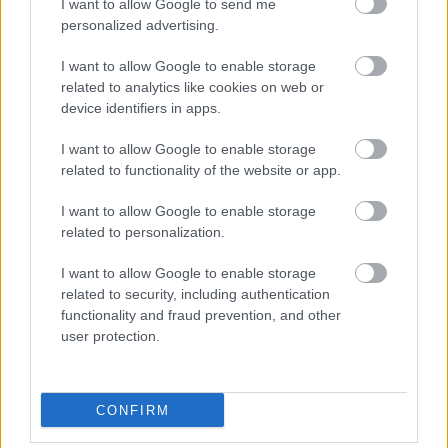
I want to allow Google to send me
personalized advertising.
I want to allow Google to enable storage
Hírlevél feliratkozás
related to analytics like cookies on web or
device identifiers in apps.
Adja meg keresztnevét:
Adja
I want to allow Google to enable storage
meg e-mail címét:
related to functionality of the website or app.
Megismertem és elfogadom a
GDPR-szabályzat
ot
I want to allow Google to enable storage
related to personalization.
Nem szeretne lemaradni semmiről? Csak egy kattintás, és hírlevelünk a
I want to allow Google to enable storage
legfrissebb információkkal és exkluzív tartalmakkal hétről hétre
related to security, including authentication
postaládájába érkezik!
functionality and fraud prevention, and other
user protection.
A SZOL24 legfrissebb 24 cikke
CONFIRM
Baka András egy hónapja még a Tiszától független államfőről