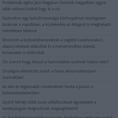
Problémák egész Jász-Nagykun-Szolnok megyében: egyre
több otthoni kútból fogy ki a víz
Szolnokon egy kulcsfontosságú körforgalmat részlegesen
lezárnak a napokban, a közlekedés az átlagost is meghaladó
mértékben lebénul
Elromlott a biztosítóberendezés a ceglédi vasútvonalon,
alapos késések alakultak ki a menetrendhez képest,
kimaradás is előfordult
Ön szerint hogy készül a hamisítatlan szolnoki habos isler?
Országos ellenőrzés indult a hazai akkumulátoripari
üzemekben
Az idei év leglassabb növekedését hozta a június a
kiskereskedelemben
Györfi Mihály több tucat vállalkozással egyeztetett a
kerékpárgyár dolgozóinak megsegítéséről
41 fok fölé forrósodott az ország, Szolnokon pedig egy másik