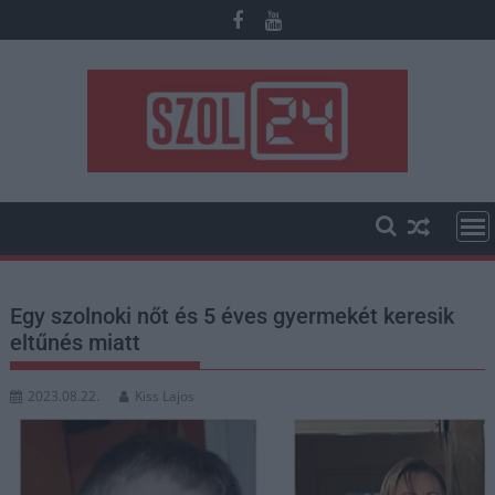
Skip
to
content
Egy szolnoki nőt és 5 éves gyermekét keresik
eltűnés miatt
2023.08.22.
Kiss Lajos