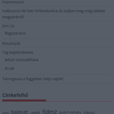
Impresszum
Iratkozzon fel heti hírlevelünkre és tudjon meg még többet
megyénkről!
Join Us
Regisztráció
Köszönjük
Tag bejelentkezés
Jelszó visszaállítása
Profil
Támogassa a független helyi sajtót!
Címkefelhő
fidesz
baleset
györfi mihály
cegléd
háború
autó