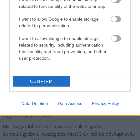
postaládájába érkezik!
related to functionality of the website or app.
I want to allow Google to enable storage
A SZOL24 legfrissebb 24 cikke
related to personalization.
I want to allow Google to enable storage
A Tisza Párt Dr. Baka Andrást jelöli köztársasági elnöknek
related to security, including authentication
functionality and fraud prevention, and other
Óriási, több mint két méteres harcsát fogott a Tiszán a 13 éves
user protection.
fiú (VIDEÓVAL)
Hétfőn kezdik, csütörtökön végeznek – lezárás miatt
fennakadásokra és pótlóbuszos közlekedésre számítsunk az
CONFIRM
egyik Jász-Nagykun-Szolnok megyei vasútvonalon
Visszaszámlálás indul: -1, 0, Sziget!
Data Deletion
Data Access
Privacy Policy
Magyarország jobban látszik közelről – heti médiaszemle a
független helyi sajtóból
Már magasabb szinten is nyomoznak Szijjártó
büntetőügyében, vesztegetés miatt 3 év letöltendőt kaphat és