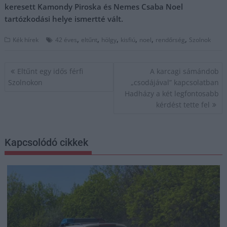
keresett Kamondy Piroska és Nemes Csaba Noel
tartózkodási helye ismertté vált.
,
,
,
,
,
,
Kék hírek
42 éves
eltűnt
hölgy
kisfiú
noel
rendőrség
Szolnok
Bejegyzés
Eltűnt egy idős férfi
A karcagi sámándob
navigáció
Szolnokon
„csodájával” kapcsolatban
Hadházy a két legfontosabb
kérdést tette fel
Kapcsolódó cikkek