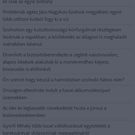
ez csak az egyik botrány
Problémák egész Jász-Nagykun-Szolnok megyében: egyre
több otthoni kútból fogy ki a víz
Szolnokon egy kulcsfontosságú körforgalmat részlegesen
lezárnak a napokban, a közlekedés az átlagost is meghaladó
mértékben lebénul
Elromlott a biztosítóberendezés a ceglédi vasútvonalon,
alapos késések alakultak ki a menetrendhez képest,
kimaradás is előfordult
Ön szerint hogy készül a hamisítatlan szolnoki habos isler?
Országos ellenőrzés indult a hazai akkumulátoripari
üzemekben
Az idei év leglassabb növekedését hozta a június a
kiskereskedelemben
Györfi Mihály több tucat vállalkozással egyeztetett a
kerékpárgyár dolgozóinak megsegítéséről