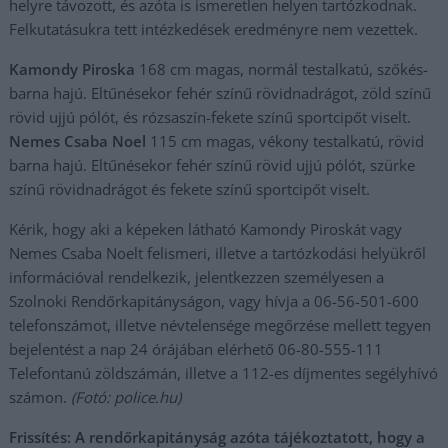
helyre távozott, és azóta is ismeretlen helyen tartózkodnak.
Felkutatásukra tett intézkedések eredményre nem vezettek.
Kamondy Piroska
168 cm magas, normál testalkatú, szőkés-
barna hajú. Eltűnésekor fehér színű rövidnadrágot, zöld színű
rövid ujjú pólót, és rózsaszín-fekete színű sportcipőt viselt.
Nemes Csaba Noel
115 cm magas, vékony testalkatú, rövid
barna hajú. Eltűnésekor fehér színű rövid ujjú pólót, szürke
színű rövidnadrágot és fekete színű sportcipőt viselt.
Kérik, hogy aki a képeken látható Kamondy Piroskát vagy
Nemes Csaba Noelt felismeri, illetve a tartózkodási helyükről
információval rendelkezik, jelentkezzen személyesen a
Szolnoki Rendőrkapitányságon, vagy hívja a 06-56-501-600
telefonszámot, illetve névtelensége megőrzése mellett tegyen
bejelentést a nap 24 órájában elérhető 06-80-555-111
Telefontanú zöldszámán, illetve a 112-es díjmentes segélyhívó
számon.
(Fotó: police.hu)
Frissítés: A rendőrkapitányság azóta tájékoztatott, hogy a