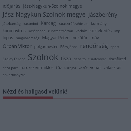
időjárás
Jász-Nagykun-Szolnok megye
Jász-Nagykun Szolnok megye
Jászberény
Karcag
kormány
Jászkunság
karambol
katasztrófavédelem
közlekedés
koronavírus
kórház
kosárlabda
kunszentmárton
lmp
Magyar Péter
máv
lopás
mezőtúr
magyarország
rendőrség
Orbán Viktor
polgármester
Pócs János
sport
Szolnok
tisza
tiszafüred
Szalay Ferenc
tisza-tó
tiszaföldvár
törökszentmiklós
vonat
választás
tűz
tisza part
vasút
ukrajna
önkormányzat
Nézd és hallgasd velünk!