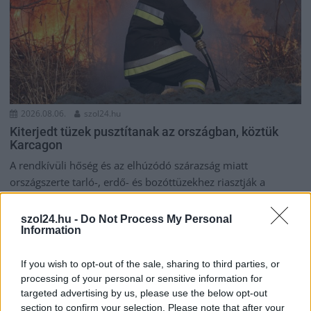
2026.08.06.
szol24.hu
Kiterjedt tüzek pusztítanak az országban, köztük
Karcagon
A rendkívüli hőség és az elhúzódó szárazság miatt
országszerte tarló-, erdő- és bozóttüzekhez riasztják a
tűzoltókat....
Kék hírek
szol24.hu -
Do Not Process My Personal
Information
If you wish to opt-out of the sale, sharing to third parties, or
processing of your personal or sensitive information for
targeted advertising by us, please use the below opt-out
section to confirm your selection. Please note that after your