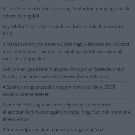
41 fok fölé forrósodott az ország, Szolnokon pedig egy másik
rekord is megdőlt
Egy telefonhívást akart, végül rendőrök vitték el a mezőtúri
férfit
A Tisza kormány minisztere újabb nagy változásokról döntött
a közoktatásban – például az iskolaigazgatók visszakapják
munkáltatói jogaikat
Sok volt az igazolatlan hiányzás, Pócs János fizetéslevonást
kapott, más fideszesek még kevesebbet vittek haza
A Szolnok megyei gazdák nagyon nem akarták a JÉGER
további üzemeltetését
Csendélet 5.0: alig balesetveszélyes lépcső és remek
állapotban levő buszmegálló mutatja, hogy Szolnok mennyire
élhető város
Pénteken újra csökken a benzin és a gázolaj ára is