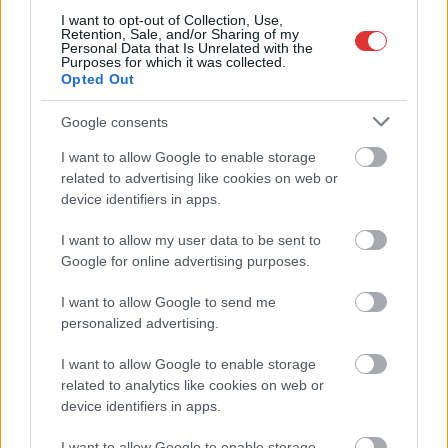
I want to opt-out of Collection, Use,
Retention, Sale, and/or Sharing of my
Personal Data that Is Unrelated with the
Purposes for which it was collected.
Opted Out
Google consents
I want to allow Google to enable storage
related to advertising like cookies on web or
device identifiers in apps.
Hírlevél feliratkozás
I want to allow my user data to be sent to
Google for online advertising purposes.
Adja meg keresztnevét:
Adja
meg e-mail címét:
I want to allow Google to send me
personalized advertising.
Megismertem és elfogadom a
GDPR-szabályzat
ot
I want to allow Google to enable storage
related to analytics like cookies on web or
device identifiers in apps.
Nem szeretne lemaradni semmiről? Csak egy kattintás, és hírlevelünk a
legfrissebb információkkal és exkluzív tartalmakkal hétről hétre
I want to allow Google to enable storage