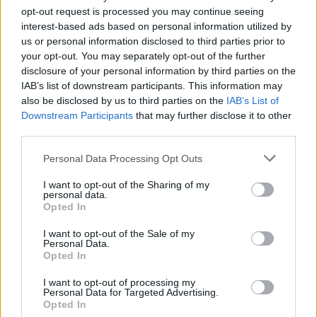
opt-out request is processed you may continue seeing
interest-based ads based on personal information utilized by
us or personal information disclosed to third parties prior to
your opt-out. You may separately opt-out of the further
disclosure of your personal information by third parties on the
IAB’s list of downstream participants. This information may
also be disclosed by us to third parties on the
IAB’s List of
Downstream Participants
that may further disclose it to other
2026.08.05.
Horváth Zsolt
third parties.
Hatalmas lángok csaptak fel Szolnokon
Please note that this website/app uses one or more Google
Personal Data Processing Opt Outs
Nem indult nyugodtan a szerda reggel Szolnokon, ugyanis
services and may gather and store information including but
egy nagy kiterjedésű tűzeset miatt több egységnek is...
not limited to your visit or usage behaviour. You may click to
I want to opt-out of the Sharing of my
personal data.
grant or deny consent to Google and its third-party tags to
Kék hírek
Opted In
use your data for below specified purposes in below Google
consent section.
I want to opt-out of the Sale of my
Personal Data.
Opted In
I want to opt-out of processing my
Personal Data for Targeted Advertising.
Opted In