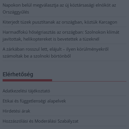
Napokon belül megválasztja az új köztársasági elnököt az
Országgyűlés
Kiterjedt tüzek pusztítanak az országban, köztük Karcagon
Harmadfokú hőségriasztás az országban: Szolnokon klímát
javítottak, helikoptereket is bevetettek a tüzeknél
A zárkában rosszul lett, elájult – ilyen körülményekről
számoltak be a szolnoki börtönből
Elérhetőség
Adatkezelési tájékoztató
Etikai és függetlenségi alapelvek
Hirdetési árak
Hozzászólási és Moderálási Szabályzat