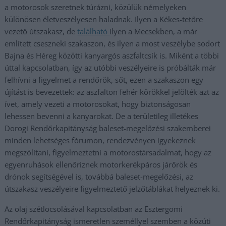
a motorosok szeretnek túrázni, közülük némelyeken
különösen életveszélyesen haladnak. Ilyen a Kékes-tetőre
vezető útszakasz, de
található
ilyen a Mecsekben, a már
említett cseszneki szakaszon, és ilyen a most veszélybe sodort
Bajna és Héreg közötti kanyargós aszfaltcsík is. Miként a többi
úttal kapcsolatban, így az utóbbi veszélyeire is próbálták már
felhívni a figyelmet a rendőrök, sőt, ezen a szakaszon egy
újítást is bevezettek: az aszfalton fehér körökkel jelölték azt az
ívet, amely vezeti a motorosokat, hogy biztonságosan
lehessen bevenni a kanyarokat. De a területileg illetékes
Dorogi Rendőrkapitányság baleset-megelőzési szakemberei
minden lehetséges fórumon, rendezvényen igyekeznek
megszólítani, figyelmeztetni a motorostársadalmat, hogy az
egyenruhások ellenőriznek motorkerékpáros járőrök és
drónok segítségével is, továbbá baleset-megelőzési, az
útszakasz veszélyeire figyelmeztető jelzőtáblákat helyeznek ki.
Az olaj szétlocsolásával kapcsolatban az Esztergomi
Rendőrkapitányság ismeretlen személlyel szemben a közúti