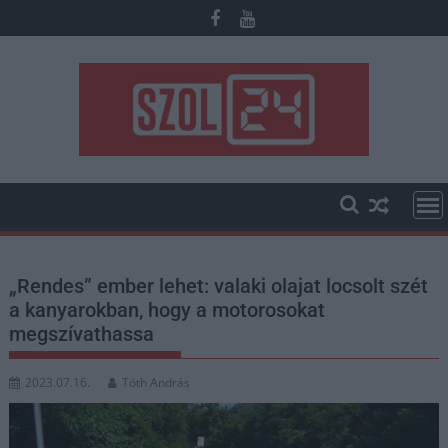
Skip
to
content
„Rendes” ember lehet: valaki olajat locsolt szét
a kanyarokban, hogy a motorosokat
megszívathassa
2023.07.16.
Tóth András