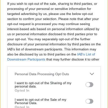
If you wish to opt-out of the sale, sharing to third parties, or
processing of your personal or sensitive information for
targeted advertising by us, please use the below opt-out
section to confirm your selection. Please note that after your
opt-out request is processed you may continue seeing
interest-based ads based on personal information utilized by
us or personal information disclosed to third parties prior to
your opt-out. You may separately opt-out of the further
disclosure of your personal information by third parties on the
IAB’s list of downstream participants. This information may
also be disclosed by us to third parties on the
IAB’s List of
2026.08.09.
Farkas András
Downstream Participants
that may further disclose it to other
Drágább lett Magyarország, de vajon jobb is? –
third parties.
kemény kritika a hazai turizmusról
Please note that this website/app uses one or more Google
Personal Data Processing Opt Outs
Nem új logóval, reklámkampánnyal vagy még egy
services and may gather and store information including but
támogatási programmal kellene megújítani a magyar
not limited to your visit or usage behaviour. You may click to
I want to opt-out of the Sharing of my
personal data.
turizmust, hanem az...
grant or deny consent to Google and its third-party tags to
Opted In
use your data for below specified purposes in below Google
Magyarország
consent section.
I want to opt-out of the Sale of my
Personal Data.
Opted In