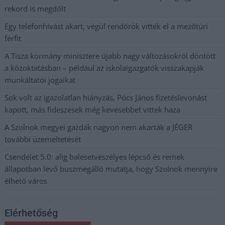
rekord is megdőlt
Egy telefonhívást akart, végül rendőrök vitték el a mezőtúri
férfit
A Tisza kormány minisztere újabb nagy változásokról döntött
a közoktatásban – például az iskolaigazgatók visszakapják
munkáltatói jogaikat
Sok volt az igazolatlan hiányzás, Pócs János fizetéslevonást
kapott, más fideszesek még kevesebbet vittek haza
A Szolnok megyei gazdák nagyon nem akarták a JÉGER
további üzemeltetését
Csendélet 5.0: alig balesetveszélyes lépcső és remek
állapotban levő buszmegálló mutatja, hogy Szolnok mennyire
élhető város
Elérhetőség