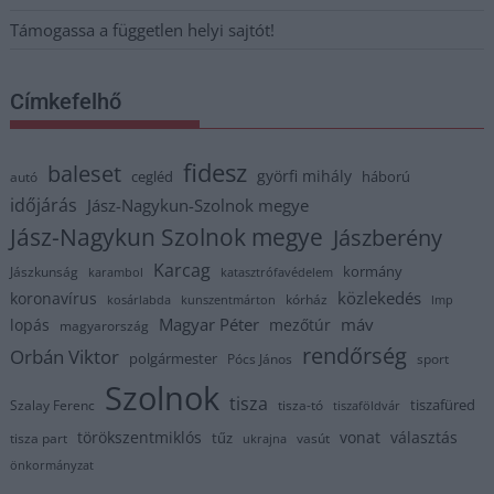
Támogassa a független helyi sajtót!
Címkefelhő
fidesz
baleset
györfi mihály
cegléd
háború
autó
időjárás
Jász-Nagykun-Szolnok megye
Jász-Nagykun Szolnok megye
Jászberény
Karcag
kormány
Jászkunság
karambol
katasztrófavédelem
közlekedés
koronavírus
kórház
kosárlabda
kunszentmárton
lmp
Magyar Péter
máv
lopás
mezőtúr
magyarország
rendőrség
Orbán Viktor
polgármester
Pócs János
sport
Szolnok
tisza
tiszafüred
Szalay Ferenc
tisza-tó
tiszaföldvár
törökszentmiklós
vonat
választás
tűz
tisza part
vasút
ukrajna
önkormányzat