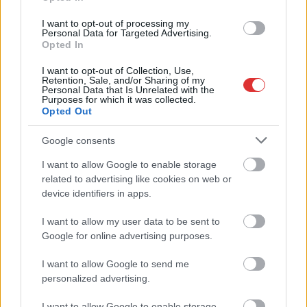
I want to opt-out of processing my
Personal Data for Targeted Advertising.
Opted In
I want to opt-out of Collection, Use,
Retention, Sale, and/or Sharing of my
Personal Data that Is Unrelated with the
Purposes for which it was collected.
Opted Out
Google consents
I want to allow Google to enable storage
2026.08.08.
szol24.hu
related to advertising like cookies on web or
A Tisza Párt Dr. Baka Andrást jelöli köztársasági
device identifiers in apps.
elnöknek
I want to allow my user data to be sent to
A Legfelsőbb Bíróság korábbi elnökét jelöli Magyarország
Google for online advertising purposes.
következő köztársasági elnökének a Tisza Párt. A döntésről
Magyar...
I want to allow Google to send me
Magyarország
personalized advertising.
I want to allow Google to enable storage