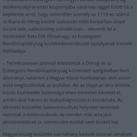
tevékenységirányítási központjába vasárnap reggel futott be a
bejelentés arról, hogy ismeretlen személy az 1119-es számú
út Bajna és Héreg közötti szakaszán több kanyarban olajat
locsolt szét, valószínűleg szándékosan – eleveníti fel a
történteket Bata Erik főhadnagy, az Esztergomi
Rendőrkapitányság közlekedésrendészeti osztályának kiemelt
főelőadója.
– Természetesen azonnal értesítettük a Dorogi és az
Esztergomi Rendőrkapitányság közterületi szolgálatban lévő
állományt, valamint a Magyar Közút munkatársai, akik soron
kívül megtisztították az aszfaltot. Aki az olajat az útra öntötte,
közúti közlekedés biztonsága elleni bűntettet követett el,
amiért akár három év szabadságvesztés is kiszabható. Az
elkövető közvetlen balesetveszélyes helyzetet teremtett
nemcsak a motorosoknak, de minden más arra járó
járművezetőnek is, szerencsére ezúttal nem történt baj.
Magyarország területén van néhány kedvelt útvonal, amelyen