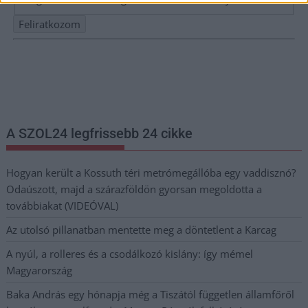
Nem szeretne lemaradni semmiről? Csak egy kattintás, és hírlevelünk a
legfrissebb információkkal és exkluzív tartalmakkal hétről hétre
postaládájába érkezik!
A SZOL24 legfrissebb 24 cikke
Hogyan került a Kossuth téri metrómegállóba egy vaddisznó?
Odaúszott, majd a szárazföldön gyorsan megoldotta a
továbbiakat (VIDEÓVAL)
Az utolsó pillanatban mentette meg a döntetlent a Karcag
A nyúl, a rolleres és a csodálkozó kislány: így mémel
Magyarország
Baka András egy hónapja még a Tiszától független államfőről