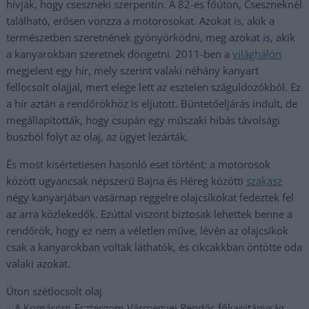
hívják, hogy cseszneki szerpentin. A 82-es főúton, Cseszneknél
található, erősen vonzza a motorosokat. Azokat is, akik a
természetben szeretnének gyönyörködni, meg azokat is, akik
a kanyarokban szeretnek döngetni. 2011-ben a
világhálón
megjelent egy hír, mely szerint valaki néhány kanyart
fellocsolt olajjal, mert elege lett az esztelen száguldozókból. Ez
a hír aztán a rendőrökhöz is eljutott. Büntetőeljárás indult, de
megállapították, hogy csupán egy műszaki hibás távolsági
buszból folyt az olaj, az ügyet lezárták.
És most kísértetiesen hasonló eset történt: a motorosok
között ugyancsak népszerű Bajna és Héreg közötti
szakasz
négy kanyarjában vasárnap reggelre olajcsíkokat fedeztek fel
az arra közlekedők. Ezúttal viszont biztosak lehettek benne a
rendőrök, hogy ez nem a véletlen műve, lévén az olajcsíkok
csak a kanyarokban voltak láthatók, és cikcakkban öntötte oda
valaki azokat.
Úton szétlocsolt olaj
– A Komárom-Esztergom Vármegyei Rendőr-főkapitányság