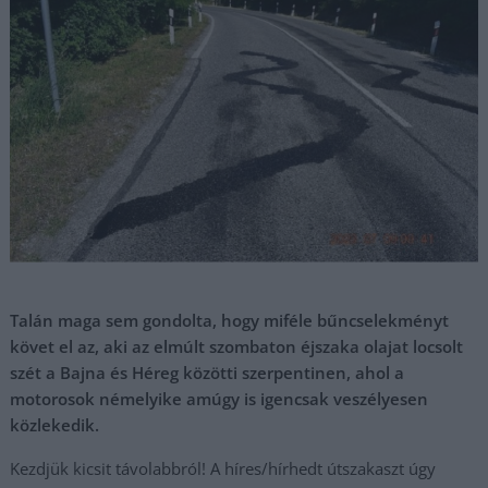
Talán maga sem gondolta, hogy miféle bűncselekményt
követ el az, aki az elmúlt szombaton éjszaka olajat locsolt
szét a Bajna és Héreg közötti szerpentinen, ahol a
motorosok némelyike amúgy is igencsak veszélyesen
közlekedik.
Kezdjük kicsit távolabbról! A híres/hírhedt útszakaszt úgy