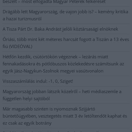
beszélt – most elfogadta Magyar Péterék felkérését
Drágább lett Magyarország, de vajon jobb is? – kemény kritika
a hazai turizmusról
A Tisza Párt Dr. Baka Andrást jelöli köztársasági elnöknek
Óriási, több mint két méteres harcsát fogott a Tiszán a 13 éves
fiú (VIDEÓVAL)
Hétfőn kezdik, csütörtökön végeznek – lezárás miatt
fennakadásokra és pótlóbuszos közlekedésre számítsunk az
egyik Jász-Nagykun-Szolnok megyei vasútvonalon
Visszaszámlálás indul: -1, 0, Sziget!
Magyarország jobban látszik közelről – heti médiaszemle a
független helyi sajtóból
Már magasabb szinten is nyomoznak Szijjártó
büntetőügyében, vesztegetés miatt 3 év letöltendőt kaphat és
ez csak az egyik botrány