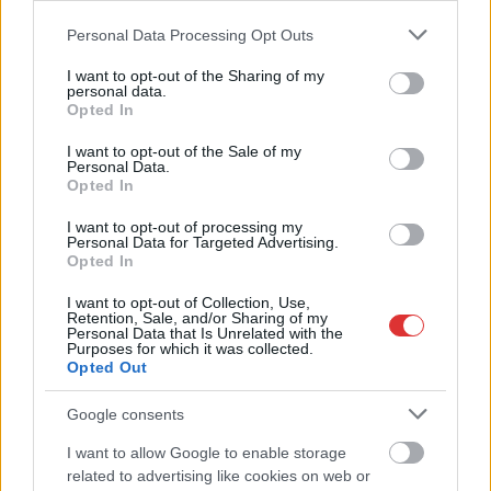
Please note that this website/app uses one or more Google
Personal Data Processing Opt Outs
services and may gather and store information including but
not limited to your visit or usage behaviour. You may click to
I want to opt-out of the Sharing of my
personal data.
grant or deny consent to Google and its third-party tags to
Opted In
use your data for below specified purposes in below Google
consent section.
I want to opt-out of the Sale of my
Personal Data.
Opted In
I want to opt-out of processing my
Personal Data for Targeted Advertising.
Opted In
Hírlevél feliratkozás
I want to opt-out of Collection, Use,
Retention, Sale, and/or Sharing of my
Adja meg keresztnevét:
Adja
Personal Data that Is Unrelated with the
meg e-mail címét:
Purposes for which it was collected.
Opted Out
Megismertem és elfogadom a
GDPR-szabályzat
ot
Google consents
I want to allow Google to enable storage
Nem szeretne lemaradni semmiről? Csak egy kattintás, és hírlevelünk a
related to advertising like cookies on web or