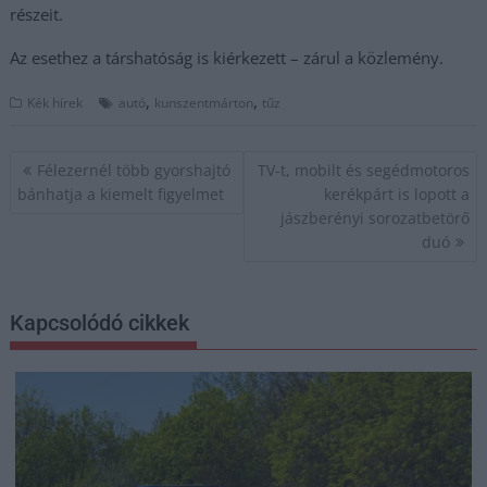
részeit.
Az esethez a társhatóság is kiérkezett – zárul a közlemény.
,
,
Kék hírek
autó
kunszentmárton
tűz
Bejegyzés
Félezernél több gyorshajtó
TV-t, mobilt és segédmotoros
navigáció
bánhatja a kiemelt figyelmet
kerékpárt is lopott a
jászberényi sorozatbetörő
duó
Kapcsolódó cikkek