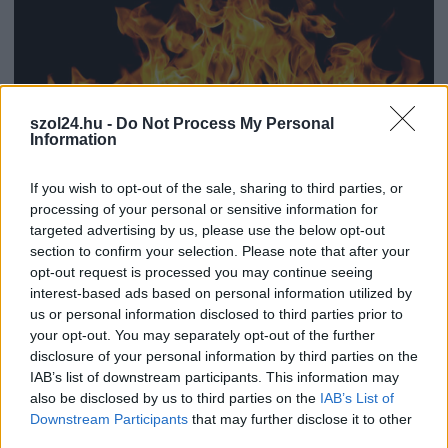
szol24.hu -
Do Not Process My Personal
Information
If you wish to opt-out of the sale, sharing to third parties, or
2026.08.05.
Horváth Zsolt
processing of your personal or sensitive information for
Hatalmas lángok csaptak fel Szolnokon
targeted advertising by us, please use the below opt-out
Nem indult nyugodtan a szerda reggel Szolnokon, ugyanis
section to confirm your selection. Please note that after your
opt-out request is processed you may continue seeing
egy nagy kiterjedésű tűzeset miatt több egységnek is...
interest-based ads based on personal information utilized by
Kék hírek
us or personal information disclosed to third parties prior to
your opt-out. You may separately opt-out of the further
disclosure of your personal information by third parties on the
IAB’s list of downstream participants. This information may
also be disclosed by us to third parties on the
IAB’s List of
Downstream Participants
that may further disclose it to other
third parties.