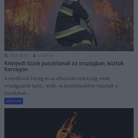
2026.08.06.
szol24.hu
Kiterjedt tüzek pusztítanak az országban, köztük
Karcagon
A rendkívüli hőség és az elhúzódó szárazság miatt
országszerte tarló-, erdő- és bozóttüzekhez riasztják a
tűzoltókat....
Kék hírek