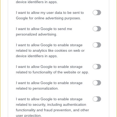
legfrissebb információkkal és exkluzív tartalmakkal hétről hétre
device identifiers in apps.
postaládájába érkezik!
I want to allow my user data to be sent to
Google for online advertising purposes.
A SZOL24 legfrissebb 24 cikke
I want to allow Google to send me
personalized advertising.
Hogyan került a Kossuth téri metrómegállóba egy vaddisznó?
Odaúszott, majd a szárazföldön gyorsan megoldotta a
I want to allow Google to enable storage
related to analytics like cookies on web or
továbbiakat (VIDEÓVAL)
device identifiers in apps.
Az utolsó pillanatban mentette meg a döntetlent a Karcag
I want to allow Google to enable storage
A nyúl, a rolleres és a csodálkozó kislány: így mémel
related to functionality of the website or app.
Magyarország
I want to allow Google to enable storage
Baka András egy hónapja még a Tiszától független államfőről
related to personalization.
beszélt – most elfogadta Magyar Péterék felkérését
I want to allow Google to enable storage
Drágább lett Magyarország, de vajon jobb is? – kemény kritika
related to security, including authentication
a hazai turizmusról
functionality and fraud prevention, and other
A Tisza Párt Dr. Baka Andrást jelöli köztársasági elnöknek
user protection.