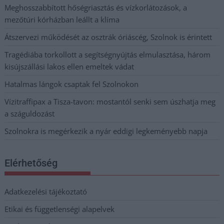
Meghosszabbított hőségriasztás és vízkorlátozások, a
mezőtúri kórházban leállt a klíma
Átszervezi működését az osztrák óriáscég, Szolnok is érintett
Tragédiába torkollott a segítségnyújtás elmulasztása, három
kisújszállási lakos ellen emeltek vádat
Hatalmas lángok csaptak fel Szolnokon
Vízitraffipax a Tisza-tavon: mostantól senki sem úszhatja meg
a száguldozást
Szolnokra is megérkezik a nyár eddigi legkeményebb napja
Elérhetőség
Adatkezelési tájékoztató
Etikai és függetlenségi alapelvek