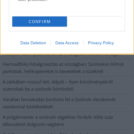
Csendélet 5.0: alig balesetveszélyes lépcső és remek
állapotban levő buszmegálló mutatja, hogy Szolnok mennyire
élhető város
CONFIRM
Pénteken újra csökken a benzin és a gázolaj ára is
Napokon belül megválasztja az új köztársasági elnököt az
Országgyűlés
Data Deletion
Data Access
Privacy Policy
Kiterjedt tüzek pusztítanak az országban, köztük Karcagon
Harmadfokú hőségriasztás az országban: Szolnokon klímát
javítottak, helikoptereket is bevetettek a tüzeknél
A zárkában rosszul lett, elájult – ilyen körülményekről
számoltak be a szolnoki börtönből
Váratlan fennakadás borította fel a Szolnok–Kecskemét
vasútvonal közlekedését
A polgármester a szolnoki cégekhez fordult: több száz
elbocsátott dolgozón segítene