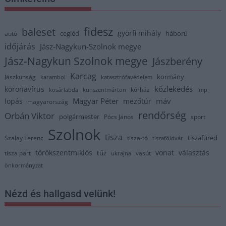
fidesz
baleset
györfi mihály
cegléd
háború
autó
időjárás
Jász-Nagykun-Szolnok megye
Jász-Nagykun Szolnok megye
Jászberény
Karcag
kormány
Jászkunság
karambol
katasztrófavédelem
közlekedés
koronavírus
kórház
kosárlabda
kunszentmárton
lmp
Magyar Péter
máv
lopás
mezőtúr
magyarország
rendőrség
Orbán Viktor
polgármester
Pócs János
sport
Szolnok
tisza
tiszafüred
Szalay Ferenc
tisza-tó
tiszaföldvár
törökszentmiklós
vonat
választás
tűz
tisza part
vasút
ukrajna
önkormányzat
Nézd és hallgasd velünk!