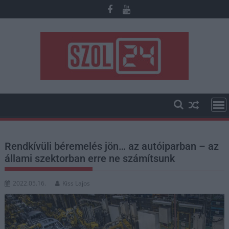
Skip
to
content
Rendkívüli béremelés jön… az autóiparban – az
állami szektorban erre ne számítsunk
2022.05.16.
Kiss Lajos