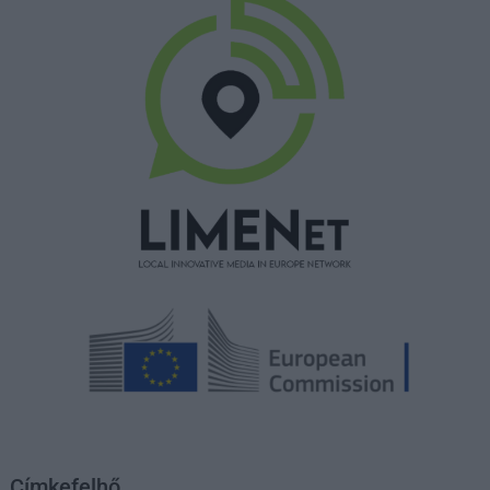
Címkefelhő