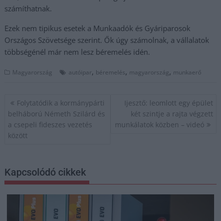
számíthatnak.
Ezek nem tipikus esetek a Munkaadók és Gyáriparosok
Országos Szövetsége szerint. Ők úgy számolnak, a vállalatok
többségénél már nem lesz béremelés idén.
,
,
,
Magyarország
autóipar
béremelés
magyarország
munkaerő
Bejegyzés
Folytatódik a kormánypárti
Ijesztő: leomlott egy épület
navigáció
belháború Németh Szilárd és
két szintje a rajta végzett
a csepeli fideszes vezetés
munkálatok közben – videó
között
Kapcsolódó cikkek