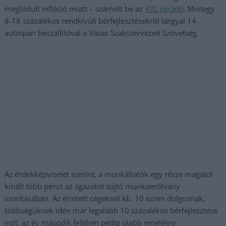
meglódult infláció miatt – számolt be az
RTL Híradó
. Mintegy
8-18 százalékos rendkívüli bérfejlesztésekről tárgyal 14
autóipari beszállítóval a Vasas Szakszervezeti Szövetség.
Az érdekképviselet szerint, a munkáltatók egy része magától
kínált több pénzt az ágazatot sújtó munkaerőhiány
szorításában. Az érintett cégeknél kb. 10 ezren dolgoznak,
többségüknek idén már legalább 10 százalékos bérfejlesztése
volt, az év második felében pedig újabb emelésre