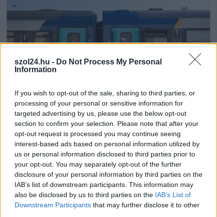
szol24.hu -
Do Not Process My Personal
Information
If you wish to opt-out of the sale, sharing to third parties, or
processing of your personal or sensitive information for
targeted advertising by us, please use the below opt-out
2026.08.06.
Horváth Zsolt
section to confirm your selection. Please note that after your
opt-out request is processed you may continue seeing
Váratlan fennakadás borította fel a Szolnok–
Kecskemét vasútvonal közlekedését
interest-based ads based on personal information utilized by
us or personal information disclosed to third parties prior to
Akik csütörtök reggel a Szolnok és Kecskemét közötti
your opt-out. You may separately opt-out of the further
vasútvonalon tervezték az utazásukat, azoknak érdemes volt
disclosure of your personal information by third parties on the
indulás...
IAB’s list of downstream participants. This information may
Magyarország
also be disclosed by us to third parties on the
IAB’s List of
Downstream Participants
that may further disclose it to other
third parties.