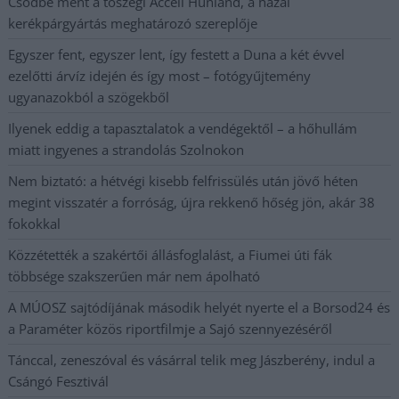
Csődbe ment a tószegi Accell Hunland, a hazai
kerékpárgyártás meghatározó szereplője
Egyszer fent, egyszer lent, így festett a Duna a két évvel
ezelőtti árvíz idején és így most – fotógyűjtemény
ugyanazokból a szögekből
Ilyenek eddig a tapasztalatok a vendégektől – a hőhullám
miatt ingyenes a strandolás Szolnokon
Nem biztató: a hétvégi kisebb felfrissülés után jövő héten
megint visszatér a forróság, újra rekkenő hőség jön, akár 38
fokokkal
Közzétették a szakértői állásfoglalást, a Fiumei úti fák
többsége szakszerűen már nem ápolható
A MÚOSZ sajtódíjának második helyét nyerte el a Borsod24 és
a Paraméter közös riportfilmje a Sajó szennyezéséről
Tánccal, zeneszóval és vásárral telik meg Jászberény, indul a
Csángó Fesztivál