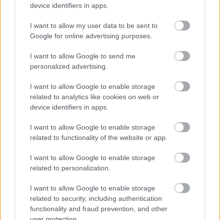
device identifiers in apps.
I want to allow my user data to be sent to
Google for online advertising purposes.
Nem szeretne lemaradni semmiről? Csak egy kattintás, és hírlevelünk a
legfrissebb információkkal és exkluzív tartalmakkal hétről hétre
I want to allow Google to send me
postaládájába érkezik!
personalized advertising.
I want to allow Google to enable storage
A SZOL24 legfrissebb 24 cikke
related to analytics like cookies on web or
device identifiers in apps.
A Tisza kormány minisztere újabb nagy változásokról döntött
I want to allow Google to enable storage
a közoktatásban – például az iskolaigazgatók visszakapják
related to functionality of the website or app.
munkáltatói jogaikat
I want to allow Google to enable storage
Sok volt az igazolatlan hiányzás, Pócs János fizetéslevonást
related to personalization.
kapott, más fideszesek még kevesebbet vittek haza
I want to allow Google to enable storage
A Szolnok megyei gazdák nagyon nem akarták a JÉGER
related to security, including authentication
további üzemeltetését
functionality and fraud prevention, and other
user protection.