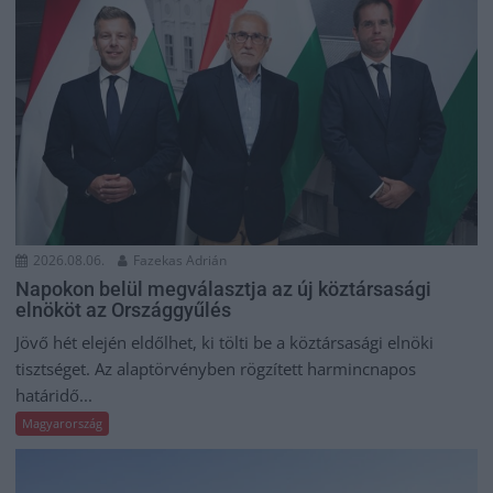
2026.08.06.
Fazekas Adrián
Napokon belül megválasztja az új köztársasági
elnököt az Országgyűlés
Jövő hét elején eldőlhet, ki tölti be a köztársasági elnöki
tisztséget. Az alaptörvényben rögzített harmincnapos
határidő...
Magyarország