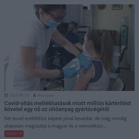
2023.06.13.
Kiss Lajos
Covid-oltás mellékhatások miatt milliós kártérítést
követel egy nő az oltóanyag gyártócégétől
Két évvel ezelőtthöz képest jóval kevésbé, de még mindig
alaposan megosztja a magyar és a nemzetközi...
COVID-19