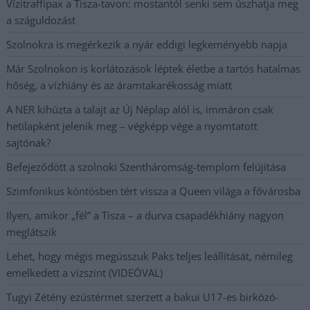
Vízitraffipax a Tisza-tavon: mostantól senki sem úszhatja meg
a száguldozást
Szolnokra is megérkezik a nyár eddigi legkeményebb napja
Már Szolnokon is korlátozások léptek életbe a tartós hatalmas
hőség, a vízhiány és az áramtakarékosság miatt
A NER kihúzta a talajt az Új Néplap alól is, immáron csak
hetilapként jelenik meg – végképp vége a nyomtatott
sajtónak?
Befejeződött a szolnoki Szentháromság-templom felújítása
Szimfonikus köntösben tért vissza a Queen világa a fővárosba
Ilyen, amikor „fél” a Tisza – a durva csapadékhiány nagyon
meglátszik
Lehet, hogy mégis megússzuk Paks teljes leállítását, némileg
emelkedett a vízszint (VIDEÓVAL)
Tugyi Zétény ezüstérmet szerzett a bakui U17-es birkózó-