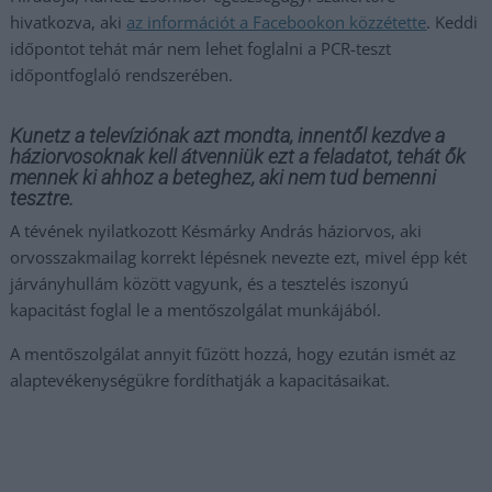
hivatkozva, aki
az információt a Facebookon közzétette
. Keddi
időpontot tehát már nem lehet foglalni a PCR-teszt
időpontfoglaló rendszerében.
Kunetz a televíziónak azt mondta, innentől kezdve a
háziorvosoknak kell átvenniük ezt a feladatot, tehát ők
mennek ki ahhoz a beteghez, aki nem tud bemenni
tesztre.
A tévének nyilatkozott Késmárky András háziorvos, aki
orvosszakmailag korrekt lépésnek nevezte ezt, mivel épp két
járványhullám között vagyunk, és a tesztelés iszonyú
kapacitást foglal le a mentőszolgálat munkájából.
A mentőszolgálat annyit fűzött hozzá, hogy ezután ismét az
alaptevékenységükre fordíthatják a kapacitásaikat.