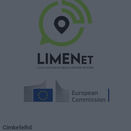
Címkefelhő