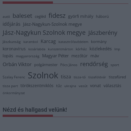
fidesz
baleset
györfi mihály
cegléd
háború
autó
időjárás
Jász-Nagykun-Szolnok megye
Jász-Nagykun Szolnok megye
Jászberény
Karcag
kormány
Jászkunság
karambol
katasztrófavédelem
közlekedés
koronavírus
kórház
kosárlabda
kunszentmárton
lmp
Magyar Péter
máv
lopás
mezőtúr
magyarország
rendőrség
Orbán Viktor
polgármester
Pócs János
sport
Szolnok
tisza
tiszafüred
Szalay Ferenc
tisza-tó
tiszaföldvár
törökszentmiklós
vonat
választás
tűz
tisza part
vasút
ukrajna
önkormányzat
Nézd és hallgasd velünk!