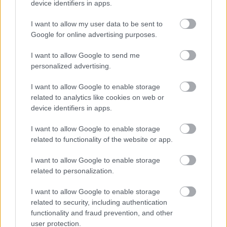
Adja meg keresztnevét:
Adja
device identifiers in apps.
meg e-mail címét:
I want to allow my user data to be sent to
Megismertem és elfogadom a
GDPR-szabályzat
ot
Google for online advertising purposes.
I want to allow Google to send me
personalized advertising.
Nem szeretne lemaradni semmiről? Csak egy kattintás, és hírlevelünk a
legfrissebb információkkal és exkluzív tartalmakkal hétről hétre
I want to allow Google to enable storage
postaládájába érkezik!
related to analytics like cookies on web or
device identifiers in apps.
A SZOL24 legfrissebb 24 cikke
I want to allow Google to enable storage
related to functionality of the website or app.
Egyszer fent, egyszer lent, így festett a Duna a két évvel
I want to allow Google to enable storage
ezelőtti árvíz idején és így most – fotógyűjtemény
related to personalization.
ugyanazokból a szögekből
I want to allow Google to enable storage
Ilyenek eddig a tapasztalatok a vendégektől – a hőhullám
related to security, including authentication
miatt ingyenes a strandolás Szolnokon
functionality and fraud prevention, and other
user protection.