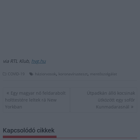
via RTL Klub,
hvg.hu
,
,
COVID-19
háziorvosok
koronavírusteszt
mentőszolgálat
Bejegyzés
Egy magyar nő feldarabolt
Útpadkán álló kocsinak
navigáció
holttestére leltek rá New
ütközött egy sofőr
Yorkban
Kunmadarasnál
Kapcsolódó cikkek