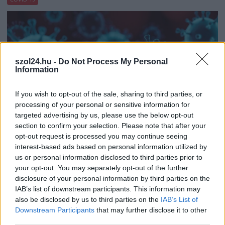
szol24.hu -
Do Not Process My Personal
Information
If you wish to opt-out of the sale, sharing to third parties, or
processing of your personal or sensitive information for
targeted advertising by us, please use the below opt-out
section to confirm your selection. Please note that after your
opt-out request is processed you may continue seeing
interest-based ads based on personal information utilized by
us or personal information disclosed to third parties prior to
2023.04.11.
Nagy László
your opt-out. You may separately opt-out of the further
Minden eddiginél komolyabb bizonyítékot találtak
disclosure of your personal information by third parties on the
arra, honnan származhatott a koronavírus
IAB’s list of downstream participants. This information may
Elemezték a vuhani piacról származó genetikai mintákat,
also be disclosed by us to third parties on the
IAB’s List of
amelyekből egyértelműnek tűnik, hogy ott került át állatról
Downstream Participants
that may further disclose it to other
emberre...
third parties.