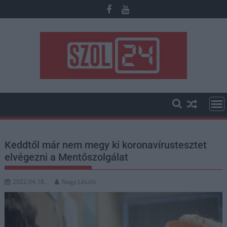
Skip
to
content
Keddtől már nem megy ki koronavírustesztet
elvégezni a Mentőszolgálat
2022.04.18.
Nagy László