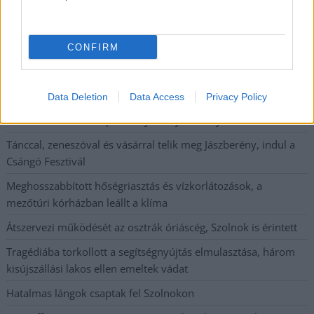
Nem biztató: a hétvégi kisebb felfrissülés után jövő héten
megint visszatér a forróság, újra rekkenő hőség jön, akár 38
fokokkal
CONFIRM
Közzétették a szakértői állásfoglalást, a Fiumei úti fák
többsége szakszerűen már nem ápolható
Data Deletion
Data Access
Privacy Policy
A MÚOSZ sajtódíjának második helyét nyerte el a Borsod24 és
a Paraméter közös riportfilmje a Sajó szennyezéséről
Tánccal, zeneszóval és vásárral telik meg Jászberény, indul a
Csángó Fesztivál
Meghosszabbított hőségriasztás és vízkorlátozások, a
mezőtúri kórházban leállt a klíma
Átszervezi működését az osztrák óriáscég, Szolnok is érintett
Tragédiába torkollott a segítségnyújtás elmulasztása, három
kisújszállási lakos ellen emeltek vádat
Hatalmas lángok csaptak fel Szolnokon