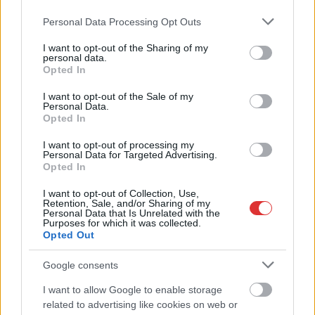
COVID-19
Please note that this website/app uses one or more Google
Personal Data Processing Opt Outs
services and may gather and store information including but
not limited to your visit or usage behaviour. You may click to
I want to opt-out of the Sharing of my
personal data.
grant or deny consent to Google and its third-party tags to
Opted In
use your data for below specified purposes in below Google
consent section.
I want to opt-out of the Sale of my
Personal Data.
Opted In
I want to opt-out of processing my
Personal Data for Targeted Advertising.
Opted In
I want to opt-out of Collection, Use,
Retention, Sale, and/or Sharing of my
Personal Data that Is Unrelated with the
Purposes for which it was collected.
Opted Out
Google consents
Hírlevél feliratkozás
I want to allow Google to enable storage
related to advertising like cookies on web or