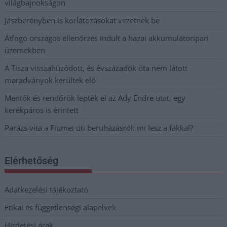
világbajnokságon
Jászberényben is korlátozásokat vezetnek be
Átfogó országos ellenőrzés indult a hazai akkumulátoripari
üzemekben
A Tisza visszahúzódott, és évszázadok óta nem látott
maradványok kerültek elő
Mentők és rendőrök lepték el az Ady Endre utat, egy
kerékpáros is érintett
Parázs vita a Fiumei úti beruházásról: mi lesz a fákkal?
Elérhetőség
Adatkezelési tájékoztató
Etikai és függetlenségi alapelvek
Hirdetési árak