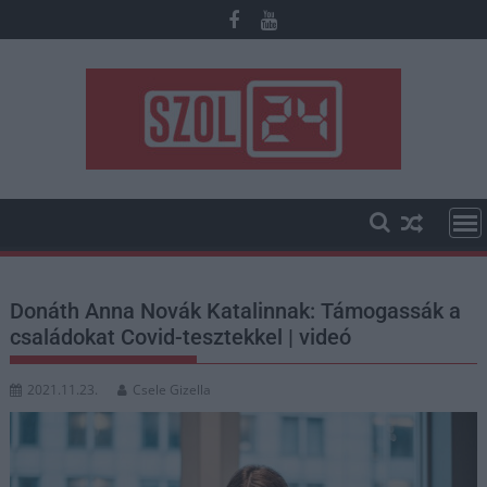
Skip
to
content
Donáth Anna Novák Katalinnak: Támogassák a
családokat Covid-tesztekkel | videó
2021.11.23.
Csele Gizella