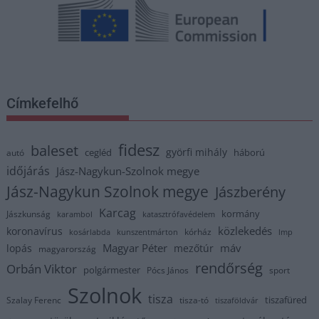
Címkefelhő
fidesz
baleset
györfi mihály
cegléd
háború
autó
időjárás
Jász-Nagykun-Szolnok megye
Jász-Nagykun Szolnok megye
Jászberény
Karcag
kormány
Jászkunság
karambol
katasztrófavédelem
közlekedés
koronavírus
kórház
kosárlabda
kunszentmárton
lmp
Magyar Péter
máv
lopás
mezőtúr
magyarország
rendőrség
Orbán Viktor
polgármester
Pócs János
sport
Szolnok
tisza
tiszafüred
Szalay Ferenc
tisza-tó
tiszaföldvár