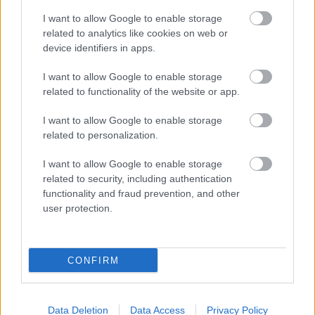
meg e-mail címét:
I want to allow Google to enable storage
Megismertem és elfogadom a
GDPR-szabályzat
ot
related to analytics like cookies on web or
device identifiers in apps.
I want to allow Google to enable storage
Nem szeretne lemaradni semmiről? Csak egy kattintás, és hírlevelünk a
related to functionality of the website or app.
legfrissebb információkkal és exkluzív tartalmakkal hétről hétre
I want to allow Google to enable storage
postaládájába érkezik!
related to personalization.
I want to allow Google to enable storage
A SZOL24 legfrissebb 24 cikke
related to security, including authentication
functionality and fraud prevention, and other
user protection.
Problémák egész Jász-Nagykun-Szolnok megyében: egyre
több otthoni kútból fogy ki a víz
Már magasabb szinten is nyomoznak Szijjártó
CONFIRM
büntetőügyében, vesztegetés miatt 3 év letöltendőt kaphat és
ez csak az egyik botrány
Szolnokon egy kulcsfontosságú körforgalmat részlegesen
Data Deletion
Data Access
Privacy Policy