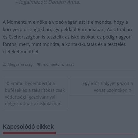
– fogalmazott Donáth Anna.
A Momentum elnöke a videó végén azt is elmondta, hogy a
környező országokban, így például Romániában, Ausztriában
és Csehországban is tesztelik az iskolásokat, ez pedig nagyon
fontos, mert, mint mondta, a kontaktkutatás és a tesztelés
életeket menthet.
,
Magyarország
momentum
teszt
Bejegyzés
Emmi: Decembertől a
Egy idős hölgyet gázolt a
navigáció
büfések és a takarítók is csak
vonat Szolnokon
védettségi igazolvánnyal
dolgozhatnak az iskolákban
Kapcsolódó cikkek