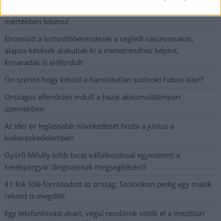
lezárnak a napokban, a közlekedés az átlagost is meghaladó
mértékben lebénul
Elromlott a biztosítóberendezés a ceglédi vasútvonalon,
alapos késések alakultak ki a menetrendhez képest,
kimaradás is előfordult
Ön szerint hogy készül a hamisítatlan szolnoki habos isler?
Országos ellenőrzés indult a hazai akkumulátoripari
üzemekben
Az idei év leglassabb növekedését hozta a június a
kiskereskedelemben
Györfi Mihály több tucat vállalkozással egyeztetett a
kerékpárgyár dolgozóinak megsegítéséről
41 fok fölé forrósodott az ország, Szolnokon pedig egy másik
rekord is megdőlt
Egy telefonhívást akart, végül rendőrök vitték el a mezőtúri