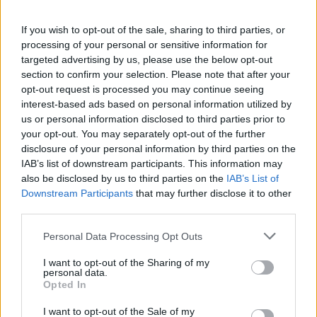
Magyarország
If you wish to opt-out of the sale, sharing to third parties, or
processing of your personal or sensitive information for
targeted advertising by us, please use the below opt-out
section to confirm your selection. Please note that after your
opt-out request is processed you may continue seeing
interest-based ads based on personal information utilized by
us or personal information disclosed to third parties prior to
your opt-out. You may separately opt-out of the further
disclosure of your personal information by third parties on the
IAB’s list of downstream participants. This information may
also be disclosed by us to third parties on the
IAB’s List of
Downstream Participants
that may further disclose it to other
third parties.
2026.08.07.
Fazekas Adrián
Please note that this website/app uses one or more Google
Personal Data Processing Opt Outs
services and may gather and store information including but
Az idei év leglassabb növekedését hozta a június a
not limited to your visit or usage behaviour. You may click to
I want to opt-out of the Sharing of my
kiskereskedelemben
personal data.
grant or deny consent to Google and its third-party tags to
Bár a hazai kiskereskedelmi forgalom idén júniusban is
Opted In
use your data for below specified purposes in below Google
bővülni tudott, a növekedési ütem jelentősen lelassult a...
consent section.
I want to opt-out of the Sale of my