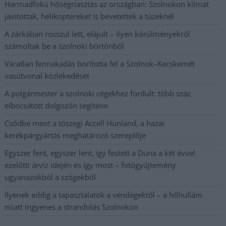
Harmadfokú hőségriasztás az országban: Szolnokon klímát
javítottak, helikoptereket is bevetettek a tüzeknél
A zárkában rosszul lett, elájult – ilyen körülményekről
számoltak be a szolnoki börtönből
Váratlan fennakadás borította fel a Szolnok–Kecskemét
vasútvonal közlekedését
A polgármester a szolnoki cégekhez fordult: több száz
elbocsátott dolgozón segítene
Csődbe ment a tószegi Accell Hunland, a hazai
kerékpárgyártás meghatározó szereplője
Egyszer fent, egyszer lent, így festett a Duna a két évvel
ezelőtti árvíz idején és így most – fotógyűjtemény
ugyanazokból a szögekből
Ilyenek eddig a tapasztalatok a vendégektől – a hőhullám
miatt ingyenes a strandolás Szolnokon