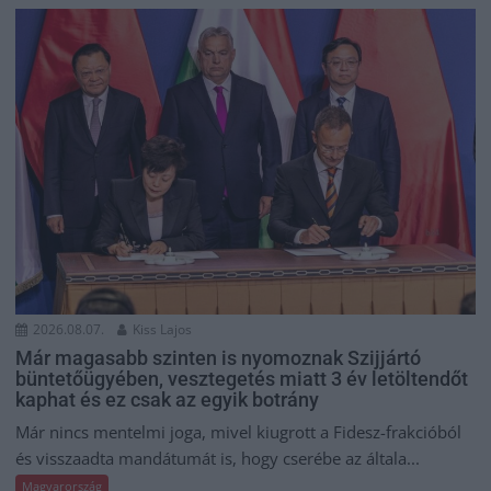
2026.08.07.
Kiss Lajos
Már magasabb szinten is nyomoznak Szijjártó
büntetőügyében, vesztegetés miatt 3 év letöltendőt
kaphat és ez csak az egyik botrány
Már nincs mentelmi joga, mivel kiugrott a Fidesz-frakcióból
és visszaadta mandátumát is, hogy cserébe az általa...
Magyarország