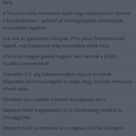
férfit
A Tisza kormány minisztere újabb nagy változásokról döntött
a közoktatásban – például az iskolaigazgatók visszakapják
munkáltatói jogaikat
Sok volt az igazolatlan hiányzás, Pócs János fizetéslevonást
kapott, más fideszesek még kevesebbet vittek haza
A Szolnok megyei gazdák nagyon nem akarták a JÉGER
további üzemeltetését
Csendélet 5.0: alig balesetveszélyes lépcső és remek
állapotban levő buszmegálló mutatja, hogy Szolnok mennyire
élhető város
Pénteken újra csökken a benzin és a gázolaj ára is
Napokon belül megválasztja az új köztársasági elnököt az
Országgyűlés
Kiterjedt tüzek pusztítanak az országban, köztük Karcagon