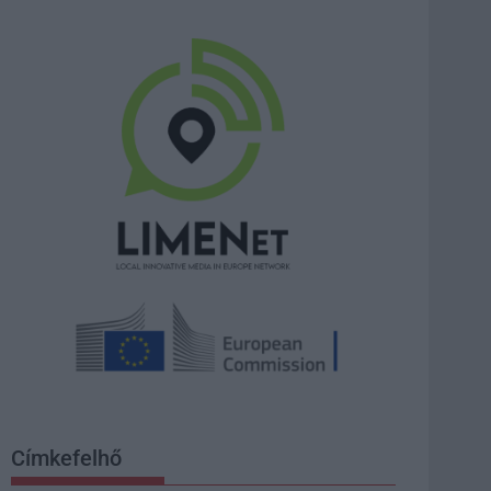
Címkefelhő