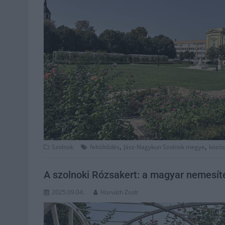
,
,
Szolnok
feltöltődés
Jász-Nagykun Szolnok megye
közös
A szolnoki Rózsakert: a magyar nemesít
2025.09.04.
Horváth Zsolt