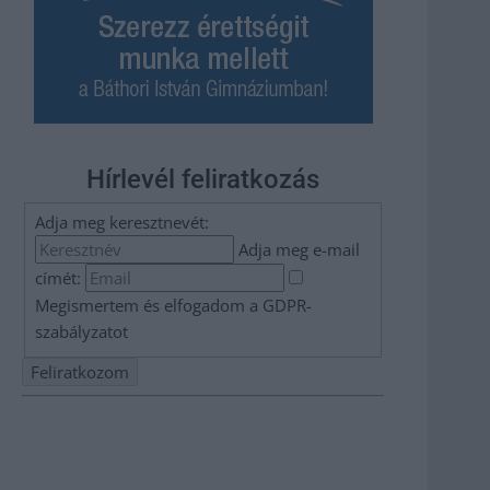
Hírlevél feliratkozás
Adja meg keresztnevét:
Adja meg e-mail
címét:
Megismertem és elfogadom a
GDPR-
szabályzat
ot
Nem szeretne lemaradni semmiről? Csak egy kattintás, és
hírlevelünk a legfrissebb információkkal és exkluzív
tartalmakkal hétről hétre postaládájába érkezik!