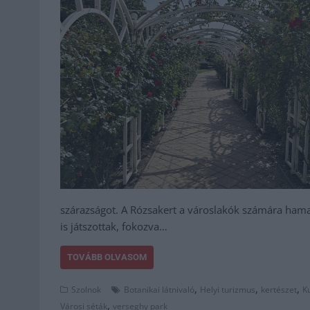
szárazságot. A Rózsakert a városlakók számára hamar 
is játszottak, fokozva…
TOVÁBB OLVASOM
,
,
,
Szolnok
Botanikai látnivaló
Helyi turizmus
kertészet
K
,
Városi séták
verseghy park