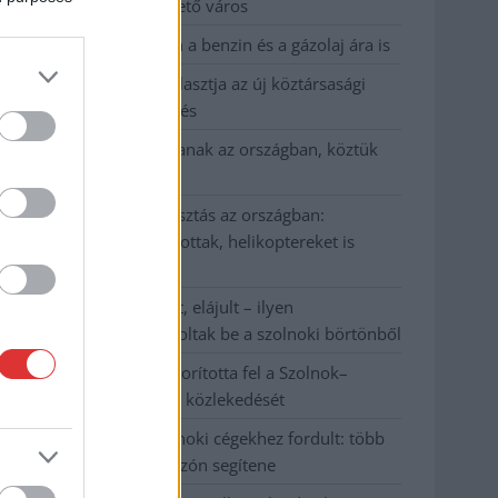
Szolnok mennyire élhető város
Pénteken újra csökken a benzin és a gázolaj ára is
Napokon belül megválasztja az új köztársasági
elnököt az Országgyűlés
Kiterjedt tüzek pusztítanak az országban, köztük
Karcagon
Harmadfokú hőségriasztás az országban:
Szolnokon klímát javítottak, helikoptereket is
bevetettek a tüzeknél
A zárkában rosszul lett, elájult – ilyen
körülményekről számoltak be a szolnoki börtönből
Váratlan fennakadás borította fel a Szolnok–
Kecskemét vasútvonal közlekedését
A polgármester a szolnoki cégekhez fordult: több
száz elbocsátott dolgozón segítene