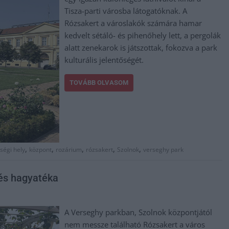
Tisza-parti városba látogatóknak. A
Rózsakert a városlakók számára hamar
kedvelt sétáló- és pihenőhely lett, a pergolák
alatt zenekarok is játszottak, fokozva a park
kulturális jelentőségét.
TOVÁBB OLVASOM
,
,
,
,
,
ségi hely
központ
rozárium
rózsakert
Szolnok
verseghy park
és hagyatéka
A Verseghy parkban, Szolnok központjától
nem messze található Rózsakert a város