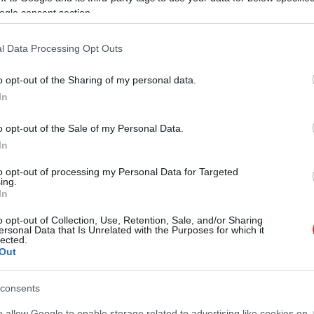
ogle consent section.
l Data Processing Opt Outs
A rengeteg térkő miatt rendkívül szomjaznak
o opt-out of the Sharing of my personal data.
az emberek a zöldterületek és növények
In
látványára. Ebben léphetünk most egy
keveset.
o opt-out of the Sale of my Personal Data.
In
TOVÁBB OLVASOM
to opt-out of processing my Personal Data for Targeted
ing.
In
o opt-out of Collection, Use, Retention, Sale, and/or Sharing
ersonal Data that Is Unrelated with the Purposes for which it
lected.
Out
consents
,
virágos
zöld terület
o allow Google to enable storage related to advertising like cookies on