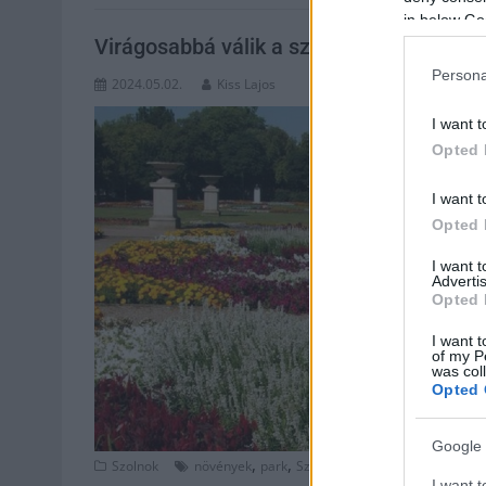
in below Go
Virágosabbá válik a szolnoki park
Persona
2024.05.02.
Kiss Lajos
I want t
Opted 
I want t
Opted 
I want 
Advertis
Opted 
I want t
of my P
was col
Opted 
Google 
,
,
,
,
,
Szolnok
növények
park
Szolnok
térkő
verseghy park
I want t