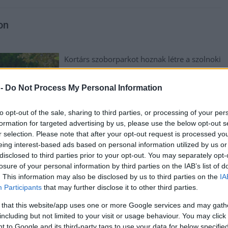
on
Kortárs szoborparkot hoznak létre a szolnoki
Tisza-parton, melynek első darabját, Gilly
Tamás, Barcsay-díjas szobrászművész
 -
Do Not Process My Personal Information
„Család-fa” című alkotását hétfőn avatták fel
a Verseghy parkban.
to opt-out of the sale, sharing to third parties, or processing of your per
formation for targeted advertising by us, please use the below opt-out s
TOVÁBB OLVASOM
r selection. Please note that after your opt-out request is processed y
eing interest-based ads based on personal information utilized by us or
disclosed to third parties prior to your opt-out. You may separately opt-
losure of your personal information by third parties on the IAB’s list of
. This information may also be disclosed by us to third parties on the
IA
Participants
that may further disclose it to other third parties.
 that this website/app uses one or more Google services and may gath
including but not limited to your visit or usage behaviour. You may click 
,
,
k
Szolnok
verseghy park
 to Google and its third-party tags to use your data for below specifi