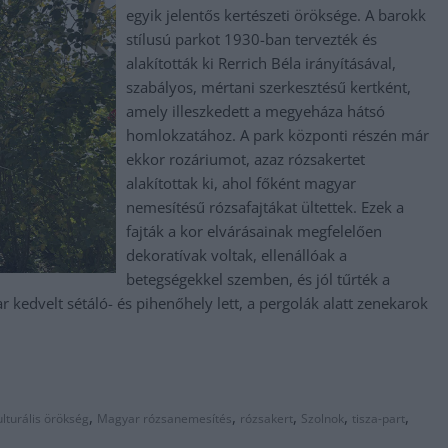
egyik jelentős kertészeti öröksége. A barokk
stílusú parkot 1930-ban tervezték és
alakították ki Rerrich Béla irányításával,
szabályos, mértani szerkesztésű kertként,
amely illeszkedett a megyeháza hátsó
homlokzatához. A park központi részén már
ekkor rozáriumot, azaz rózsakertet
alakítottak ki, ahol főként magyar
nemesítésű rózsafajtákat ültettek. Ezek a
fajták a kor elvárásainak megfelelően
dekoratívak voltak, ellenállóak a
betegségekkel szemben, és jól tűrték a
kedvelt sétáló- és pihenőhely lett, a pergolák alatt zenekarok
,
,
,
,
,
ulturális örökség
Magyar rózsanemesítés
rózsakert
Szolnok
tisza-part