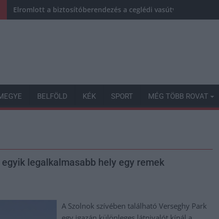
Elromlott a biztosítóberendezés a ceglédi vasútvonalon, alap
MEGYE
BELFÖLD
KÉK
SPORT
MÉG TÖBB ROVAT
z egyik legalkalmasabb hely egy remek
A Szolnok szívében található Verseghy Park
egy igazán különleges látnivalót kínál a