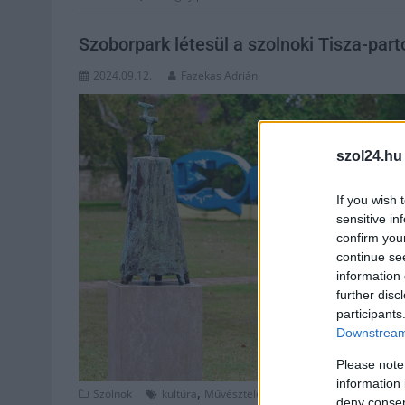
Szoborpark létesül a szolnoki Tisza-part
2024.09.12.
Fazekas Adrián
szol24.hu
If you wish 
sensitive in
confirm you
continue se
information 
further disc
participants
Downstream 
Please note
information 
,
,
,
Szolnok
kultúra
Művésztelep
Szalay Ferenc
szoborpar
deny consent