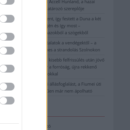
Csődbe ment a tószegi Accell Hunland, a hazai
kerékpárgyártás meghatározó szereplője
Egyszer fent, egyszer lent, így festett a Duna a két
évvel ezelőtti árvíz idején és így most –
fotógyűjtemény ugyanazokból a szögekből
Ilyenek eddig a tapasztalatok a vendégektől – a
hőhullám miatt ingyenes a strandolás Szolnokon
Nem biztató: a hétvégi kisebb felfrissülés után jövő
héten megint visszatér a forróság, újra rekkenő
hőség jön, akár 38 fokokkal
Közzétették a szakértői állásfoglalást, a Fiumei úti
fák többsége szakszerűen már nem ápolható
Elérhetőség
Adatkezelési tájékoztató