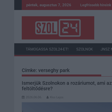
Skip
péntek, augusztus 7, 2026
Legfrissebb híreink
to
content
TÁMOGASSA SZOL24-ET!
SZOLNOK
JNSZ 
Címke:
verseghy park
Ismerjük Szolnokon a rozáriumot, ami a
feltöltődésre?
2026.06.06.
Kiss Lajos