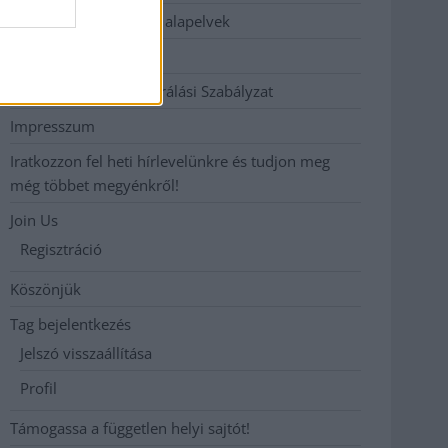
Etikai és függetlenségi alapelvek
Hirdetési árak
Hozzászólási és Moderálási Szabályzat
Impresszum
Iratkozzon fel heti hírlevelünkre és tudjon meg
még többet megyénkről!
Join Us
Regisztráció
Köszönjük
Tag bejelentkezés
Jelszó visszaállítása
Profil
Támogassa a független helyi sajtót!