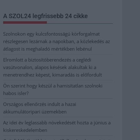
A SZOL24 legfrissebb 24 cikke
Szolnokon egy kulcsfontosságú körforgalmat
részlegesen lezárnak a napokban, a közlekedés az
átlagost is meghaladó mértékben lebénul
Elromlott a biztosítóberendezés a ceglédi
vasútvonalon, alapos késések alakultak ki a
menetrendhez képest, kimaradás is előfordult
Ön szerint hogy készül a hamisítatlan szolnoki
habos isler?
Országos ellenőrzés indult a hazai
akkumulátoripari üzemekben
Az idei év leglassabb növekedését hozta a június a
kiskereskedelemben