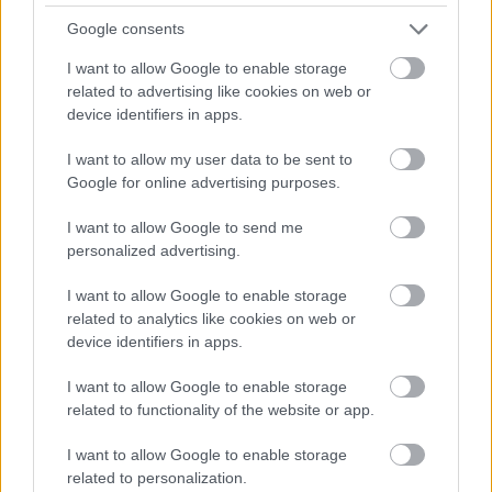
születtek, amelyek átírták...
Google consents
Szolnok
I want to allow Google to enable storage
related to advertising like cookies on web or
device identifiers in apps.
I want to allow my user data to be sent to
Google for online advertising purposes.
I want to allow Google to send me
personalized advertising.
I want to allow Google to enable storage
related to analytics like cookies on web or
device identifiers in apps.
2026.08.06.
Kiss Lajos
I want to allow Google to enable storage
Csendélet 5.0: alig balesetveszélyes lépcső és
related to functionality of the website or app.
remek állapotban levő buszmegálló mutatja, hogy
Szolnok mennyire élhető város
I want to allow Google to enable storage
related to personalization.
Ha csak ezeket a képeket látnánk, azt gondolnánk, hogy az