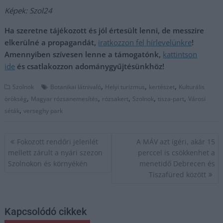
Képek: Szol24
Ha szeretne tájékozott és jól értesült lenni, de messzire
elkerülné a propagandát,
iratkozzon fel hírlevelünkre
!
Amennyiben szívesen lenne a támogatónk,
kattintson
ide
és csatlakozzon adománygyűjtésünkhöz!
,
,
,
Szolnok
Botanikai látnivaló
Helyi turizmus
kertészet
Kulturális
,
,
,
,
,
örökség
Magyar rózsanemesítés
rózsakert
Szolnok
tisza-part
Városi
,
séták
verseghy park
Bejegyzés
Fokozott rendőri jelenlét
A MÁV azt ígéri, akár 15
navigáció
mellett zárult a nyári szezon
perccel is csökkenhet a
Szolnokon és környékén
menetidő Debrecen és
Tiszafüred között
Kapcsolódó cikkek