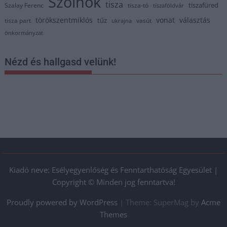
Szolnok
tisza
tiszafüred
Szalay Ferenc
tisza-tó
tiszaföldvár
törökszentmiklós
vonat
választás
tűz
tisza part
vasút
ukrajna
önkormányzat
Nézd és hallgasd velünk!
Kiadó neve: Esélyegyenlőség és Fenntarthatóság Egyesület |
Copyright © Minden jog fenntartva!
Proudly powered by WordPress
|
Theme: SuperMag by
Acme
Themes