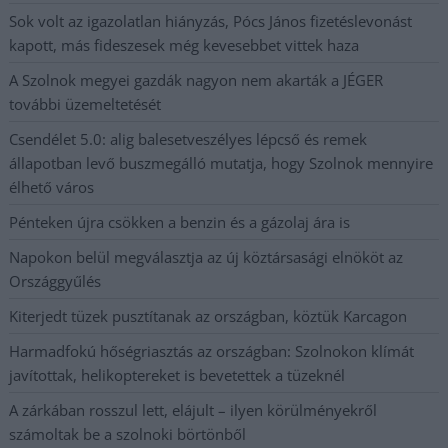
Sok volt az igazolatlan hiányzás, Pócs János fizetéslevonást
kapott, más fideszesek még kevesebbet vittek haza
A Szolnok megyei gazdák nagyon nem akarták a JÉGER
további üzemeltetését
Csendélet 5.0: alig balesetveszélyes lépcső és remek
állapotban levő buszmegálló mutatja, hogy Szolnok mennyire
élhető város
Pénteken újra csökken a benzin és a gázolaj ára is
Napokon belül megválasztja az új köztársasági elnököt az
Országgyűlés
Kiterjedt tüzek pusztítanak az országban, köztük Karcagon
Harmadfokú hőségriasztás az országban: Szolnokon klímát
javítottak, helikoptereket is bevetettek a tüzeknél
A zárkában rosszul lett, elájult – ilyen körülményekről
számoltak be a szolnoki börtönből