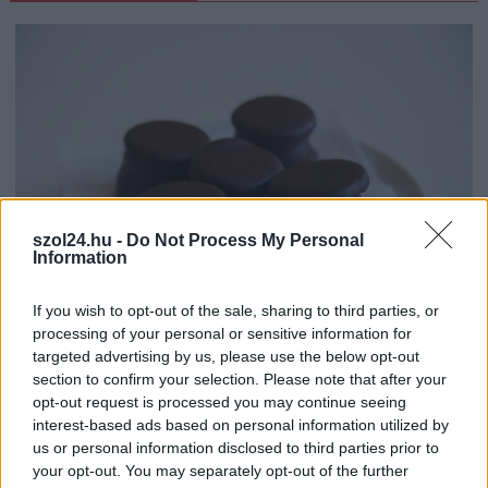
szol24.hu -
Do Not Process My Personal
Information
If you wish to opt-out of the sale, sharing to third parties, or
processing of your personal or sensitive information for
2026.08.07.
Farkas András
targeted advertising by us, please use the below opt-out
Ön szerint hogy készül a hamisítatlan szolnoki
section to confirm your selection. Please note that after your
habos isler?
opt-out request is processed you may continue seeing
Igazi retró klasszikus desszert, amelyet generációk óta
interest-based ads based on personal information utilized by
us or personal information disclosed to third parties prior to
szeretnek, és amelyet sokan ma is próbálnak otthon
your opt-out. You may separately opt-out of the further
újraalkotni....