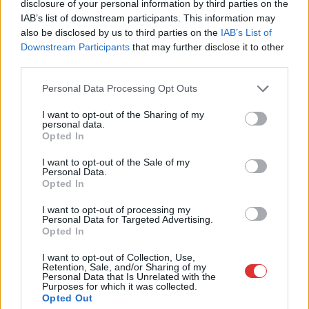
disclosure of your personal information by third parties on the
Szolnok
IAB’s list of downstream participants. This information may
also be disclosed by us to third parties on the
IAB’s List of
Downstream Participants
that may further disclose it to other
third parties.
Please note that this website/app uses one or more Google
Personal Data Processing Opt Outs
services and may gather and store information including but
not limited to your visit or usage behaviour. You may click to
I want to opt-out of the Sharing of my
personal data.
grant or deny consent to Google and its third-party tags to
Opted In
use your data for below specified purposes in below Google
consent section.
I want to opt-out of the Sale of my
Personal Data.
Opted In
I want to opt-out of processing my
Personal Data for Targeted Advertising.
2026.08.07.
Horváth Zsolt
Opted In
41 fok fölé forrósodott az ország, Szolnokon pedig
I want to opt-out of Collection, Use,
egy másik rekord is megdőlt
Retention, Sale, and/or Sharing of my
Personal Data that Is Unrelated with the
Nem mindennapi adatokat rögzítettek a meteorológiai
Purposes for which it was collected.
állomások csütörtökön: több településen is olyan értékek
Opted Out