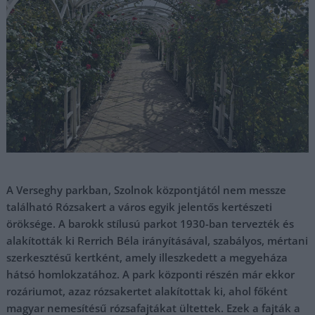
A Verseghy parkban, Szolnok központjától nem messze
található Rózsakert a város egyik jelentős kertészeti
öröksége. A barokk stílusú parkot 1930-ban tervezték és
alakították ki Rerrich Béla irányításával, szabályos, mértani
szerkesztésű kertként, amely illeszkedett a megyeháza
hátsó homlokzatához. A park központi részén már ekkor
rozáriumot, azaz rózsakertet alakítottak ki, ahol főként
magyar nemesítésű rózsafajtákat ültettek. Ezek a fajták a