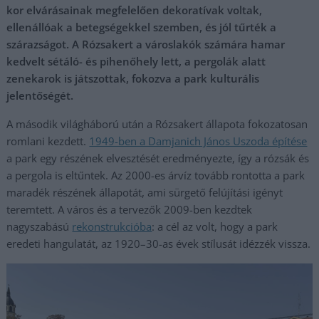
kor elvárásainak megfelelően dekoratívak voltak,
ellenállóak a betegségekkel szemben, és jól tűrték a
szárazságot. A Rózsakert a városlakók számára hamar
kedvelt sétáló- és pihenőhely lett, a pergolák alatt
zenekarok is játszottak, fokozva a park kulturális
jelentőségét.
A második világháború után a Rózsakert állapota fokozatosan
romlani kezdett.
1949-ben a Damjanich János Uszoda építése
a park egy részének elvesztését eredményezte, így a rózsák és
a pergola is eltűntek. Az 2000-es árvíz tovább rontotta a park
maradék részének állapotát, ami sürgető felújítási igényt
teremtett. A város és a tervezők 2009-ben kezdtek
nagyszabású
rekonstrukcióba
: a cél az volt, hogy a park
eredeti hangulatát, az 1920–30-as évek stílusát idézzék vissza.