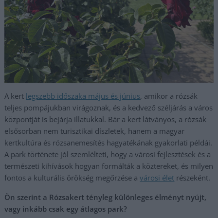
A kert
legszebb időszaka május és június
, amikor a rózsák
teljes pompájukban virágoznak, és a kedvező széljárás a város
központját is bejárja illatukkal. Bár a kert látványos, a rózsák
elsősorban nem turisztikai díszletek, hanem a magyar
kertkultúra és rózsanemesítés hagyatékának gyakorlati példái.
A park története jól szemlélteti, hogy a városi fejlesztések és a
természeti kihívások hogyan formálták a köztereket, és milyen
fontos a kulturális örökség megőrzése a
városi élet
részeként.
Ön szerint a Rózsakert tényleg különleges élményt nyújt,
vagy inkább csak egy átlagos park?