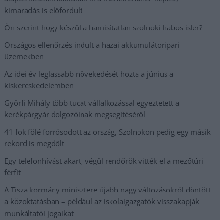
kimaradás is előfordult
Ön szerint hogy készül a hamisítatlan szolnoki habos isler?
Országos ellenőrzés indult a hazai akkumulátoripari
üzemekben
Az idei év leglassabb növekedését hozta a június a
kiskereskedelemben
Györfi Mihály több tucat vállalkozással egyeztetett a
kerékpárgyár dolgozóinak megsegítéséről
41 fok fölé forrósodott az ország, Szolnokon pedig egy másik
rekord is megdőlt
Egy telefonhívást akart, végül rendőrök vitték el a mezőtúri
férfit
A Tisza kormány minisztere újabb nagy változásokról döntött
a közoktatásban – például az iskolaigazgatók visszakapják
munkáltatói jogaikat