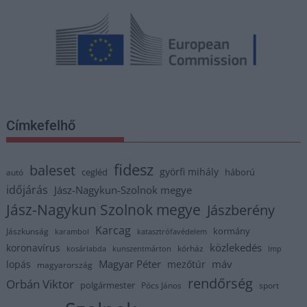
Címkefelhő
fidesz
baleset
györfi mihály
cegléd
háború
autó
időjárás
Jász-Nagykun-Szolnok megye
Jász-Nagykun Szolnok megye
Jászberény
Karcag
kormány
Jászkunság
karambol
katasztrófavédelem
közlekedés
koronavírus
kórház
kosárlabda
kunszentmárton
lmp
Magyar Péter
máv
lopás
mezőtúr
magyarország
rendőrség
Orbán Viktor
polgármester
Pócs János
sport