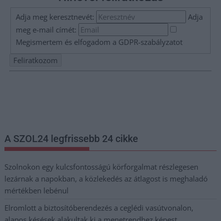
Adja meg keresztnevét:
Adja
meg e-mail címét:
Megismertem és elfogadom a
GDPR-szabályzat
ot
Nem szeretne lemaradni semmiről? Csak egy kattintás, és hírlevelünk a
legfrissebb információkkal és exkluzív tartalmakkal hétről hétre
postaládájába érkezik!
A SZOL24 legfrissebb 24 cikke
Szolnokon egy kulcsfontosságú körforgalmat részlegesen
lezárnak a napokban, a közlekedés az átlagost is meghaladó
mértékben lebénul
Elromlott a biztosítóberendezés a ceglédi vasútvonalon,
alapos késések alakultak ki a menetrendhez képest,