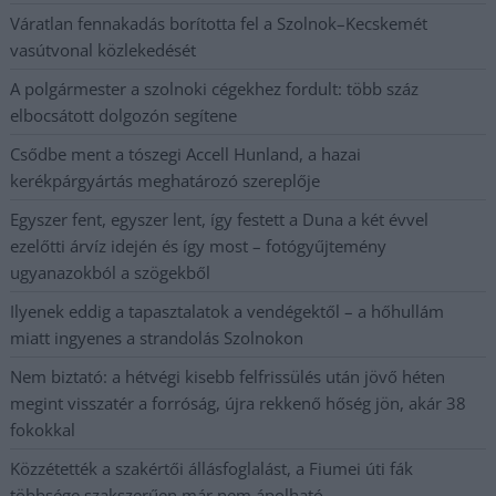
Váratlan fennakadás borította fel a Szolnok–Kecskemét
vasútvonal közlekedését
A polgármester a szolnoki cégekhez fordult: több száz
elbocsátott dolgozón segítene
Csődbe ment a tószegi Accell Hunland, a hazai
kerékpárgyártás meghatározó szereplője
Egyszer fent, egyszer lent, így festett a Duna a két évvel
ezelőtti árvíz idején és így most – fotógyűjtemény
ugyanazokból a szögekből
Ilyenek eddig a tapasztalatok a vendégektől – a hőhullám
miatt ingyenes a strandolás Szolnokon
Nem biztató: a hétvégi kisebb felfrissülés után jövő héten
megint visszatér a forróság, újra rekkenő hőség jön, akár 38
fokokkal
Közzétették a szakértői állásfoglalást, a Fiumei úti fák
többsége szakszerűen már nem ápolható