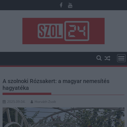
Skip
to
content
A szolnoki Rózsakert: a magyar nemesítés
hagyatéka
2025.09.04.
Horváth Zsolt