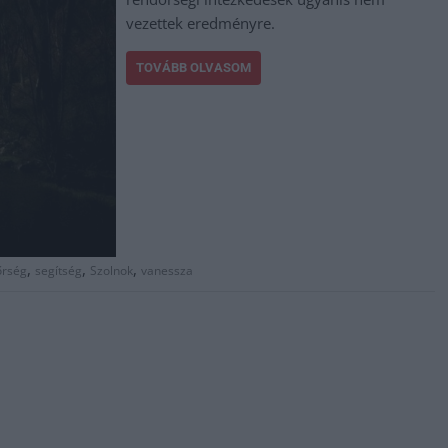
vezettek eredményre.
TOVÁBB OLVASOM
,
,
,
őrség
segítség
Szolnok
vanessza