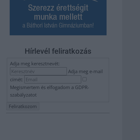
Hírlevél feliratkozás
Adja meg keresztnevét:
Adja meg e-mail
címét:
Megismertem és elfogadom a
GDPR-
szabályzat
ot
Nem szeretne lemaradni semmiről? Csak egy kattintás, és
hírlevelünk a legfrissebb információkkal és exkluzív
tartalmakkal hétről hétre postaládájába érkezik!