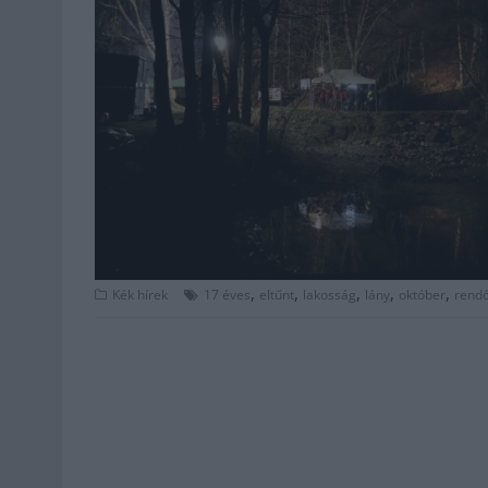
,
,
,
,
,
Kék hírek
17 éves
eltűnt
lakosság
lány
október
rend