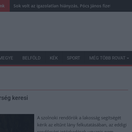
Sok volt az igazolatlan hiányzás, Pócs János fizetéslevoná
ink
MEGYE
BELFÖLD
KÉK
SPORT
MÉG TÖBB ROVAT
rség keresi
A szolnoki rendőrök a lakosság segítségét
kérik az eltűnt lány felkutatásában, az eddigi
rendőrségi intézkedések ugyanis nem