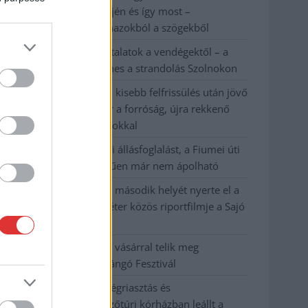
évvel ezelőtti árvíz idején és így most –
fotógyűjtemény ugyanazokból a szögekből
Ilyenek eddig a tapasztalatok a vendégektől – a
hőhullám miatt ingyenes a strandolás Szolnokon
Nem biztató: a hétvégi kisebb felfrissülés után jövő
héten megint visszatér a forróság, újra rekkenő
hőség jön, akár 38 fokokkal
Közzétették a szakértői állásfoglalást, a Fiumei úti
fák többsége szakszerűen már nem ápolható
A MÚOSZ sajtódíjának második helyét nyerte el a
Borsod24 és a Paraméter közös riportfilmje a Sajó
szennyezéséről
Tánccal, zeneszóval és vásárral telik meg
Jászberény, indul a Csángó Fesztivál
Meghosszabbított hőségriasztás és
vízkorlátozások, a mezőtúri kórházban leállt a