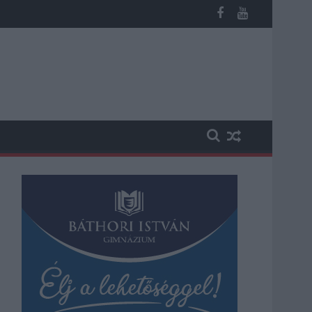
st kapott, más fideszesek még kevesebbet vittek haza