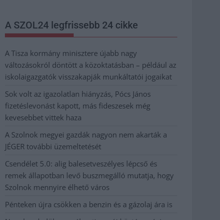
A SZOL24 legfrissebb 24 cikke
A Tisza kormány minisztere újabb nagy
változásokról döntött a közoktatásban – például az
iskolaigazgatók visszakapják munkáltatói jogaikat
Sok volt az igazolatlan hiányzás, Pócs János
fizetéslevonást kapott, más fideszesek még
kevesebbet vittek haza
A Szolnok megyei gazdák nagyon nem akarták a
JÉGER további üzemeltetését
Csendélet 5.0: alig balesetveszélyes lépcső és
remek állapotban levő buszmegálló mutatja, hogy
Szolnok mennyire élhető város
Pénteken újra csökken a benzin és a gázolaj ára is