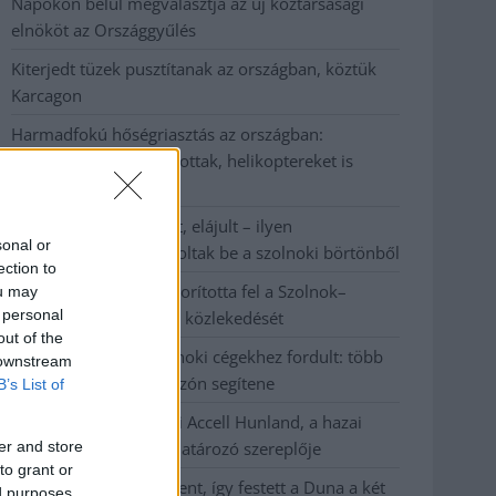
Napokon belül megválasztja az új köztársasági
elnököt az Országgyűlés
Kiterjedt tüzek pusztítanak az országban, köztük
Karcagon
Harmadfokú hőségriasztás az országban:
Szolnokon klímát javítottak, helikoptereket is
bevetettek a tüzeknél
A zárkában rosszul lett, elájult – ilyen
sonal or
körülményekről számoltak be a szolnoki börtönből
ection to
Váratlan fennakadás borította fel a Szolnok–
ou may
 personal
Kecskemét vasútvonal közlekedését
out of the
A polgármester a szolnoki cégekhez fordult: több
 downstream
száz elbocsátott dolgozón segítene
B’s List of
Csődbe ment a tószegi Accell Hunland, a hazai
er and store
kerékpárgyártás meghatározó szereplője
to grant or
Egyszer fent, egyszer lent, így festett a Duna a két
ed purposes