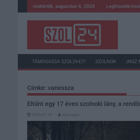
Skip
csütörtök, augusztus 6, 2026
Legfrissebb híre
to
content
TÁMOGASSA SZOL24-ET!
SZOLNOK
JNSZ 
Címke:
vanessza
Eltűnt egy 17 éves szolnoki lány, a rendő
2025.01.14.
Kiss Lajos