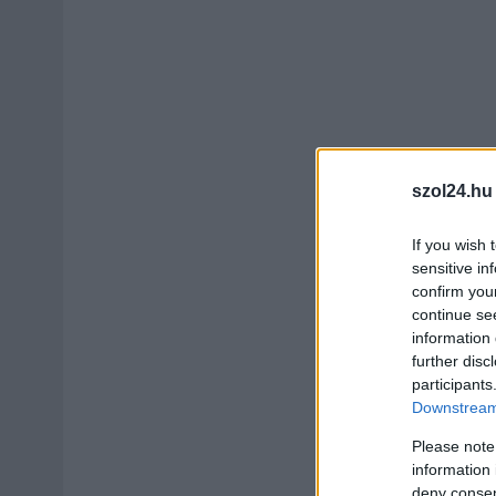
szol24.hu
If you wish 
sensitive in
confirm you
continue se
information 
further disc
participants
Downstream 
Please note
information 
deny consent