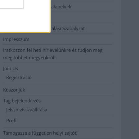
Etikai és függetlenségi alapelvek
Hirdetési árak
Hozzászólási és Moderálási Szabályzat
Impresszum
Iratkozzon fel heti hírlevelünkre és tudjon meg
még többet megyénkről!
Join Us
Regisztráció
Köszönjük
Tag bejelentkezés
Jelszó visszaállítása
Profil
Támogassa a független helyi sajtót!