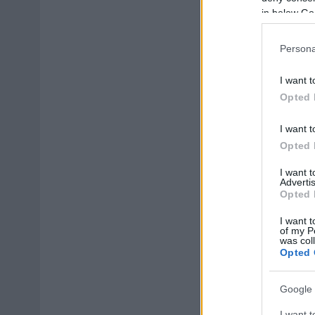
in below Go
Persona
I want t
Opted 
I want t
Opted 
I want 
Advertis
Opted 
I want t
of my P
was col
Opted 
Google 
I want t