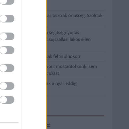
klíma
Átszervezi működését az osztrák óriáscég, Szolnok
is érintett
Tragédiába torkollott a segítségnyújtás
elmulasztása, három kisújszállási lakos ellen
emeltek vádat
Hatalmas lángok csaptak fel Szolnokon
Vízitraffipax a Tisza-tavon: mostantól senki sem
úszhatja meg a száguldozást
Szolnokra is megérkezik a nyár eddigi
legkeményebb napja
Elérhetőség
Adatkezelési tájékoztató