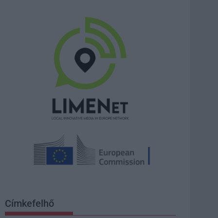
Címkefelhő