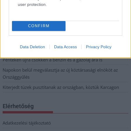
Sok volt az igazolatlan hiányzás, Pócs János fizetéslevonást
user protection.
kapott, más fideszesek még kevesebbet vittek haza
A Szolnok megyei gazdák nagyon nem akarták a JÉGER
további üzemeltetését
CONFIRM
Csendélet 5.0: alig balesetveszélyes lépcső és remek
állapotban levő buszmegálló mutatja, hogy Szolnok mennyire
Data Deletion
Data Access
Privacy Policy
élhető város
Pénteken újra csökken a benzin és a gázolaj ára is
Napokon belül megválasztja az új köztársasági elnököt az
Országgyűlés
Kiterjedt tüzek pusztítanak az országban, köztük Karcagon
Elérhetőség
Adatkezelési tájékoztató