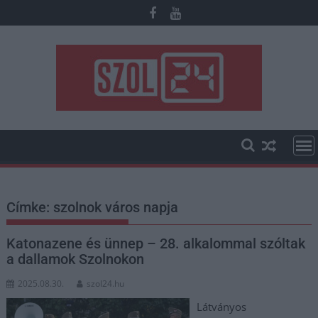
Skip
to
content
Címke:
szolnok város napja
Katonazene és ünnep – 28. alkalommal szóltak
a dallamok Szolnokon
2025.08.30.
szol24.hu
Látványos