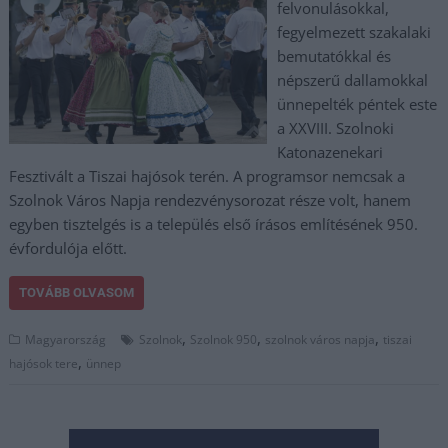
felvonulásokkal,
fegyelmezett szakalaki
bemutatókkal és
népszerű dallamokkal
ünnepelték péntek este
a XXVIII. Szolnoki
Katonazenekari
Fesztivált a Tiszai hajósok terén. A programsor nemcsak a
Szolnok Város Napja rendezvénysorozat része volt, hanem
egyben tisztelgés is a település első írásos említésének 950.
évfordulója előtt.
TOVÁBB OLVASOM
,
,
,
Magyarország
Szolnok
Szolnok 950
szolnok város napja
tiszai
,
hajósok tere
ünnep