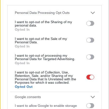
Hétfőn kezdik, csütörtökön végeznek – lezárás miatt
third parties.
fennakadásokra és pótlóbuszos közlekedésre számítsunk az
egyik Jász-Nagykun-Szolnok megyei vasútvonalon
Please note that this website/app uses one or more Google
Personal Data Processing Opt Outs
services and may gather and store information including but
Visszaszámlálás indul: -1, 0, Sziget!
not limited to your visit or usage behaviour. You may click to
I want to opt-out of the Sharing of my
personal data.
grant or deny consent to Google and its third-party tags to
Magyarország jobban látszik közelről – heti médiaszemle a
Opted In
use your data for below specified purposes in below Google
független helyi sajtóból
consent section.
I want to opt-out of the Sale of my
Personal Data.
Már magasabb szinten is nyomoznak Szijjártó
Opted In
büntetőügyében, vesztegetés miatt 3 év letöltendőt kaphat és
ez csak az egyik botrány
I want to opt-out of processing my
Personal Data for Targeted Advertising.
Opted In
Problémák egész Jász-Nagykun-Szolnok megyében: egyre
több otthoni kútból fogy ki a víz
I want to opt-out of Collection, Use,
Retention, Sale, and/or Sharing of my
Szolnokon egy kulcsfontosságú körforgalmat részlegesen
Personal Data that Is Unrelated with the
Purposes for which it was collected.
lezárnak a napokban, a közlekedés az átlagost is meghaladó
Opted Out
mértékben lebénul
Google consents
Elromlott a biztosítóberendezés a ceglédi vasútvonalon,
alapos késések alakultak ki a menetrendhez képest,
I want to allow Google to enable storage