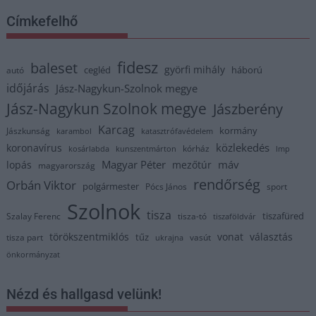
Címkefelhő
fidesz
baleset
györfi mihály
cegléd
háború
autó
időjárás
Jász-Nagykun-Szolnok megye
Jász-Nagykun Szolnok megye
Jászberény
Karcag
kormány
Jászkunság
karambol
katasztrófavédelem
közlekedés
koronavírus
kórház
kosárlabda
kunszentmárton
lmp
Magyar Péter
máv
lopás
mezőtúr
magyarország
rendőrség
Orbán Viktor
polgármester
Pócs János
sport
Szolnok
tisza
tiszafüred
Szalay Ferenc
tisza-tó
tiszaföldvár
törökszentmiklós
vonat
választás
tűz
tisza part
vasút
ukrajna
önkormányzat
Nézd és hallgasd velünk!