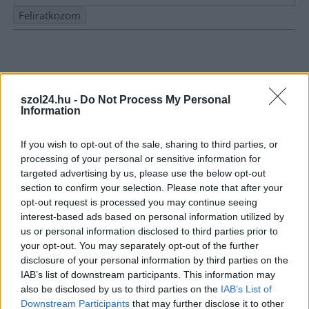
Nem szeretne lemaradni semmiről? Csak egy kattintás, és hírlevelünk a
legfrissebb információkkal és exkluzív tartalmakkal hétről hétre
postaládájába érkezik!
szol24.hu -
Do Not Process My Personal
Information
A SZOL24 legfrissebb 24 cikke
If you wish to opt-out of the sale, sharing to third parties, or
processing of your personal or sensitive information for
Baka András egy hónapja még a Tiszától független államfőről
targeted advertising by us, please use the below opt-out
beszélt – most elfogadta Magyar Péterék felkérését
section to confirm your selection. Please note that after your
opt-out request is processed you may continue seeing
Drágább lett Magyarország, de vajon jobb is? – kemény kritika
interest-based ads based on personal information utilized by
a hazai turizmusról
us or personal information disclosed to third parties prior to
A Tisza Párt Dr. Baka Andrást jelöli köztársasági elnöknek
your opt-out. You may separately opt-out of the further
disclosure of your personal information by third parties on the
Óriási, több mint két méteres harcsát fogott a Tiszán a 13 éves
IAB’s list of downstream participants. This information may
fiú (VIDEÓVAL)
also be disclosed by us to third parties on the
IAB’s List of
Downstream Participants
that may further disclose it to other