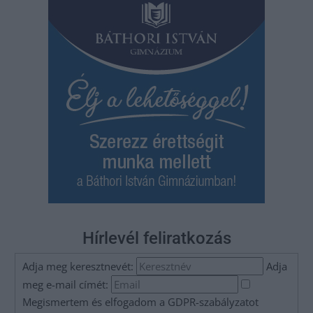
Hírlevél feliratkozás
Adja meg keresztnevét:
Adja
meg e-mail címét:
Megismertem és elfogadom a
GDPR-szabályzat
ot