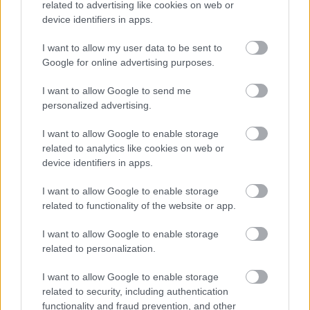
kimaradás is előfordult
related to advertising like cookies on web or
device identifiers in apps.
Ön szerint hogy készül a hamisítatlan szolnoki habos isler?
I want to allow my user data to be sent to
Országos ellenőrzés indult a hazai akkumulátoripari
Google for online advertising purposes.
üzemekben
Az idei év leglassabb növekedését hozta a június a
I want to allow Google to send me
personalized advertising.
kiskereskedelemben
Györfi Mihály több tucat vállalkozással egyeztetett a
I want to allow Google to enable storage
kerékpárgyár dolgozóinak megsegítéséről
related to analytics like cookies on web or
device identifiers in apps.
41 fok fölé forrósodott az ország, Szolnokon pedig egy másik
rekord is megdőlt
I want to allow Google to enable storage
related to functionality of the website or app.
Egy telefonhívást akart, végül rendőrök vitték el a mezőtúri
férfit
I want to allow Google to enable storage
related to personalization.
A Tisza kormány minisztere újabb nagy változásokról döntött
a közoktatásban – például az iskolaigazgatók visszakapják
I want to allow Google to enable storage
munkáltatói jogaikat
related to security, including authentication
functionality and fraud prevention, and other