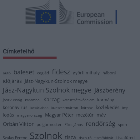
Címkefelhő
fidesz
baleset
györfi mihály
cegléd
háború
autó
időjárás
Jász-Nagykun-Szolnok megye
Jász-Nagykun Szolnok megye
Jászberény
Karcag
kormány
Jászkunság
karambol
katasztrófavédelem
közlekedés
koronavírus
kórház
kosárlabda
kunszentmárton
lmp
Magyar Péter
máv
lopás
mezőtúr
magyarország
rendőrség
Orbán Viktor
polgármester
Pócs János
sport
Szolnok
tisza
tiszafüred
Szalay Ferenc
tisza-tó
tiszaföldvár