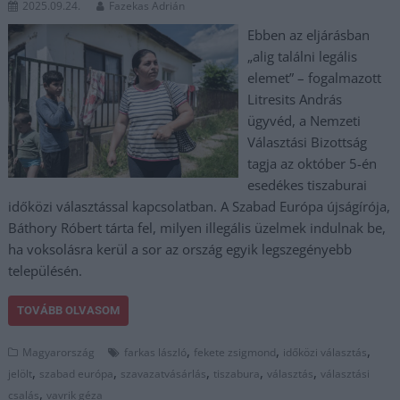
2025.09.24.
Fazekas Adrián
Ebben az eljárásban
„alig találni legális
elemet” – fogalmazott
Litresits András
ügyvéd, a Nemzeti
Választási Bizottság
tagja az október 5-én
esedékes tiszaburai
időközi választással kapcsolatban. A Szabad Európa újságírója,
Báthory Róbert tárta fel, milyen illegális üzelmek indulnak be,
ha voksolásra kerül a sor az ország egyik legszegényebb
településén.
TOVÁBB OLVASOM
,
,
,
Magyarország
farkas lászló
fekete zsigmond
időközi választás
,
,
,
,
,
jelölt
szabad európa
szavazatvásárlás
tiszabura
választás
választási
,
csalás
vavrik géza