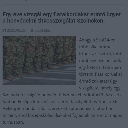
Egy éve vizsgál egy fiatalkorúakat érintő ügyet
a honvédelmi titkosszolgálat Szolnokon
2025.06.26.
szol24.hu
Ahogy a Szol24-en
több alkalommal
írtunk az esetről, több
mint egy éve húzódik
egy katonai táborban
történt, fiatalkorúakat
érintő zaklatási ügy
vizsgálata, amely egy
Szolnokon szolgáló honvéd főtiszt nevéhez köthető. Az eset a
Szabad Európa információi szerint tavalyelőtt nyáron, a 86.
Helikopterdandár által szervezett katonai nyári táborban
történt, ahol középiskolás diákokat fogadtak három öt napos
turnusban.