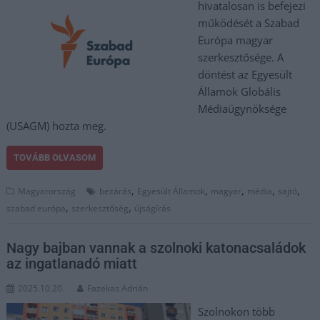
hivatalosan is befejezi
működését a Szabad
Európa magyar
szerkesztősége. A
döntést az Egyesült
Államok Globális
Médiaügynöksége
(USAGM) hozta meg.
TOVÁBB OLVASOM
,
,
,
,
,
Magyarország
bezárás
Egyesült Államok
magyar
média
sajtó
,
,
szabad európa
szerkesztőség
újságírás
Nagy bajban vannak a szolnoki katonacsaládok
az ingatlanadó miatt
2025.10.20.
Fazekas Adrián
Szolnokon több