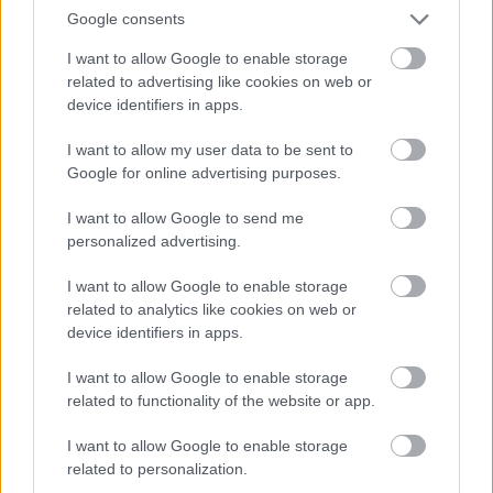
munkáltatói jogaikat
Google consents
Sok volt az igazolatlan hiányzás, Pócs János fizetéslevonást
I want to allow Google to enable storage
kapott, más fideszesek még kevesebbet vittek haza
related to advertising like cookies on web or
device identifiers in apps.
A Szolnok megyei gazdák nagyon nem akarták a JÉGER
további üzemeltetését
I want to allow my user data to be sent to
Google for online advertising purposes.
Csendélet 5.0: alig balesetveszélyes lépcső és remek
állapotban levő buszmegálló mutatja, hogy Szolnok mennyire
I want to allow Google to send me
élhető város
personalized advertising.
Pénteken újra csökken a benzin és a gázolaj ára is
I want to allow Google to enable storage
related to analytics like cookies on web or
Napokon belül megválasztja az új köztársasági elnököt az
device identifiers in apps.
Országgyűlés
I want to allow Google to enable storage
Kiterjedt tüzek pusztítanak az országban, köztük Karcagon
related to functionality of the website or app.
Harmadfokú hőségriasztás az országban: Szolnokon klímát
javítottak, helikoptereket is bevetettek a tüzeknél
I want to allow Google to enable storage
related to personalization.
A zárkában rosszul lett, elájult – ilyen körülményekről