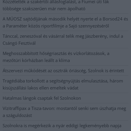
Közzétették a szakértői állásfoglalást, a Fiumei úti fák
többsége szakszerűen már nem ápolható
A MÚOSZ sajtódíjának második helyét nyerte el a Borsod24 és
a Paraméter közös riportfilmje a Sajó szennyezéséről
Tánccal, zeneszóval és vásárral telik meg Jászberény, indul a
Csángó Fesztivál
Meghosszabbított hőségriasztás és vízkorlátozások, a
mezőtúri kórházban leállt a klíma
Átszervezi működését az osztrák óriáscég, Szolnok is érintett
Tragédiába torkollott a segítségnyújtás elmulasztása, három
kisújszállási lakos ellen emeltek vádat
Hatalmas lángok csaptak fel Szolnokon
Vízitraffipax a Tisza-tavon: mostantól senki sem úszhatja meg
a száguldozást
Szolnokra is megérkezik a nyár eddigi legkeményebb napja