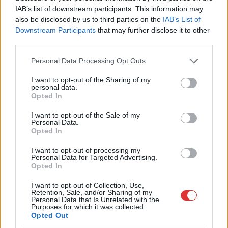
IAB’s list of downstream participants. This information may
also be disclosed by us to third parties on the
IAB’s List of
Downstream Participants
that may further disclose it to other
Hírlevél feliratkozás
third parties.
Adja meg keresztnevét:
Adja
Please note that this website/app uses one or more Google
Personal Data Processing Opt Outs
services and may gather and store information including but
meg e-mail címét:
not limited to your visit or usage behaviour. You may click to
I want to opt-out of the Sharing of my
Megismertem és elfogadom a
GDPR-szabályzat
ot
personal data.
grant or deny consent to Google and its third-party tags to
Opted In
use your data for below specified purposes in below Google
consent section.
I want to opt-out of the Sale of my
Personal Data.
Nem szeretne lemaradni semmiről? Csak egy kattintás, és hírlevelünk a
Opted In
legfrissebb információkkal és exkluzív tartalmakkal hétről hétre
postaládájába érkezik!
I want to opt-out of processing my
Personal Data for Targeted Advertising.
Opted In
A SZOL24 legfrissebb 24 cikke
I want to opt-out of Collection, Use,
Retention, Sale, and/or Sharing of my
Personal Data that Is Unrelated with the
Purposes for which it was collected.
A Tisza kormány minisztere újabb nagy változásokról döntött
Opted Out
a közoktatásban – például az iskolaigazgatók visszakapják