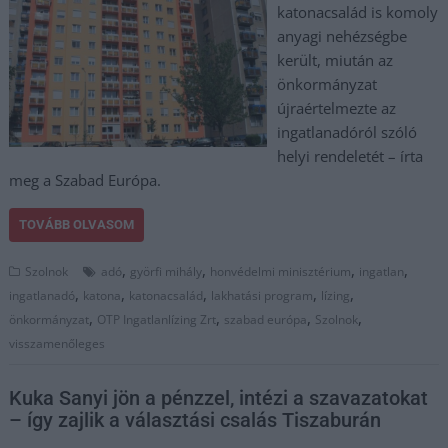
katonacsalád is komoly
anyagi nehézségbe
került, miután az
önkormányzat
újraértelmezte az
ingatlanadóról szóló
helyi rendeletét – írta
meg a Szabad Európa.
TOVÁBB OLVASOM
,
,
,
,
Szolnok
adó
györfi mihály
honvédelmi minisztérium
ingatlan
,
,
,
,
,
ingatlanadó
katona
katonacsalád
lakhatási program
lízing
,
,
,
,
önkormányzat
OTP Ingatlanlízing Zrt
szabad európa
Szolnok
visszamenőleges
Kuka Sanyi jön a pénzzel, intézi a szavazatokat
– így zajlik a választási csalás Tiszaburán