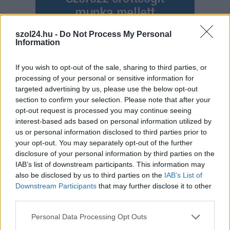
szol24.hu -
Do Not Process My Personal
Information
Hírlevél feliratkozás
If you wish to opt-out of the sale, sharing to third parties, or
processing of your personal or sensitive information for
Adja meg keresztnevét:
Adja
targeted advertising by us, please use the below opt-out
section to confirm your selection. Please note that after your
meg e-mail címét:
opt-out request is processed you may continue seeing
Megismertem és elfogadom a
GDPR-szabályzat
ot
interest-based ads based on personal information utilized by
us or personal information disclosed to third parties prior to
your opt-out. You may separately opt-out of the further
disclosure of your personal information by third parties on the
Nem szeretne lemaradni semmiről? Csak egy kattintás, és hírlevelünk a
IAB’s list of downstream participants. This information may
legfrissebb információkkal és exkluzív tartalmakkal hétről hétre
also be disclosed by us to third parties on the
IAB’s List of
postaládájába érkezik!
Downstream Participants
that may further disclose it to other
third parties.
A SZOL24 legfrissebb 24 cikke
Please note that this website/app uses one or more Google
Personal Data Processing Opt Outs
services and may gather and store information including but