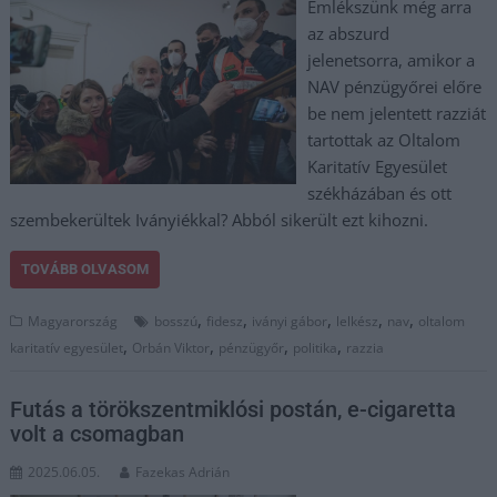
Emlékszünk még arra
az abszurd
jelenetsorra, amikor a
NAV pénzügyőrei előre
be nem jelentett razziát
tartottak az Oltalom
Karitatív Egyesület
székházában és ott
szembekerültek Iványiékkal? Abból sikerült ezt kihozni.
TOVÁBB OLVASOM
,
,
,
,
,
Magyarország
bosszú
fidesz
iványi gábor
lelkész
nav
oltalom
,
,
,
,
karitatív egyesület
Orbán Viktor
pénzügyőr
politika
razzia
Futás a törökszentmiklósi postán, e-cigaretta
volt a csomagban
2025.06.05.
Fazekas Adrián