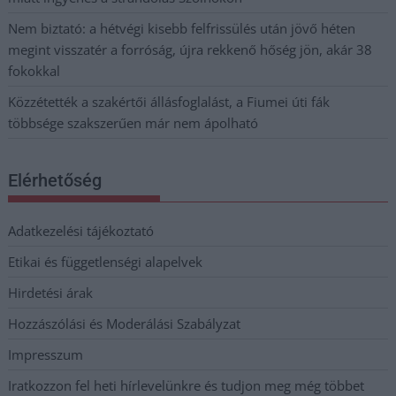
Nem biztató: a hétvégi kisebb felfrissülés után jövő héten
megint visszatér a forróság, újra rekkenő hőség jön, akár 38
fokokkal
Közzétették a szakértői állásfoglalást, a Fiumei úti fák
többsége szakszerűen már nem ápolható
Elérhetőség
Adatkezelési tájékoztató
Etikai és függetlenségi alapelvek
Hirdetési árak
Hozzászólási és Moderálási Szabályzat
Impresszum
Iratkozzon fel heti hírlevelünkre és tudjon meg még többet