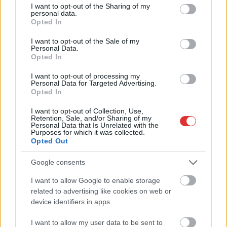
not limited to your visit or usage behaviour. You may click to
I want to opt-out of the Sharing of my
personal data.
Szolnokon egy kulcsfontosságú körforgalmat részlegesen
grant or deny consent to Google and its third-party tags to
Opted In
lezárnak a napokban, a közlekedés az átlagost is meghaladó
use your data for below specified purposes in below Google
consent section.
mértékben lebénul
I want to opt-out of the Sale of my
Personal Data.
Elromlott a biztosítóberendezés a ceglédi vasútvonalon,
Opted In
alapos késések alakultak ki a menetrendhez képest,
I want to opt-out of processing my
kimaradás is előfordult
Personal Data for Targeted Advertising.
Opted In
Ön szerint hogy készül a hamisítatlan szolnoki habos isler?
I want to opt-out of Collection, Use,
Országos ellenőrzés indult a hazai akkumulátoripari
Retention, Sale, and/or Sharing of my
Personal Data that Is Unrelated with the
üzemekben
Purposes for which it was collected.
Opted Out
Az idei év leglassabb növekedését hozta a június a
kiskereskedelemben
Google consents
Györfi Mihály több tucat vállalkozással egyeztetett a
I want to allow Google to enable storage
kerékpárgyár dolgozóinak megsegítéséről
related to advertising like cookies on web or
device identifiers in apps.
41 fok fölé forrósodott az ország, Szolnokon pedig egy másik
rekord is megdőlt
I want to allow my user data to be sent to