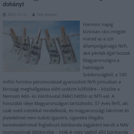
dohányt
2022.12.12.
Tóth András
Harminc napig
biztosan rács mögött
marad az a szír
állampolgárságú férfi,
akit péntek éjjel hoztak
Magyarországra a
hatóságok
Svédországból; a 100
millió forintos pénzmosással gyanúsított férfi júniusban a
bírósági meghallgatása előtt szökött külföldre – közölte a
Nemzeti Adó- és Vámhivatal (NAV) hétfőn az MTI-vel. A
hosszabb ideje Magyarországon tartózkodó, 37 éves férfi, aki
csak svéd iratokkal rendelkezik, és magyarországi lakcímet és
jövedelmet nem tudott igazolni, cigaretta illegális
kereskedelmével foglalkozó bűnbanda tagjaként került a NAV
nyomozóinak látókörébe – írták.A négy tagból álló bűnbanda