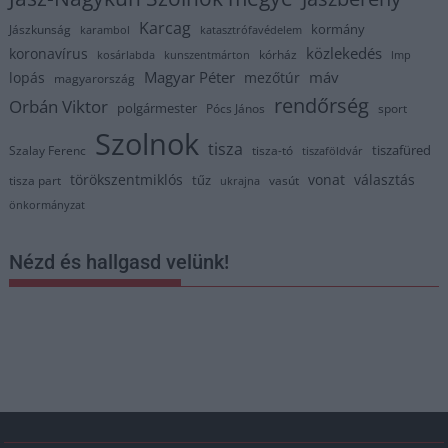
Karcag
kormány
Jászkunság
karambol
katasztrófavédelem
közlekedés
koronavírus
kórház
kosárlabda
kunszentmárton
lmp
Magyar Péter
máv
lopás
mezőtúr
magyarország
rendőrség
Orbán Viktor
polgármester
Pócs János
sport
Szolnok
tisza
tiszafüred
Szalay Ferenc
tisza-tó
tiszaföldvár
törökszentmiklós
vonat
választás
tűz
tisza part
vasút
ukrajna
önkormányzat
Nézd és hallgasd velünk!