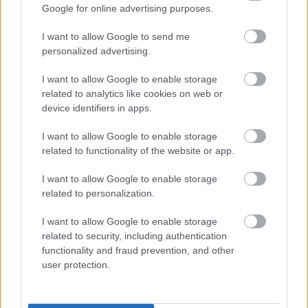
Google for online advertising purposes.
Egy telefonhívást akart, végül rendőrök vitték el a mezőtúri
férfit
I want to allow Google to send me
personalized advertising.
A Tisza kormány minisztere újabb nagy változásokról döntött
a közoktatásban – például az iskolaigazgatók visszakapják
I want to allow Google to enable storage
munkáltatói jogaikat
related to analytics like cookies on web or
device identifiers in apps.
Sok volt az igazolatlan hiányzás, Pócs János fizetéslevonást
kapott, más fideszesek még kevesebbet vittek haza
I want to allow Google to enable storage
A Szolnok megyei gazdák nagyon nem akarták a JÉGER
related to functionality of the website or app.
további üzemeltetését
I want to allow Google to enable storage
Csendélet 5.0: alig balesetveszélyes lépcső és remek
related to personalization.
állapotban levő buszmegálló mutatja, hogy Szolnok mennyire
I want to allow Google to enable storage
élhető város
related to security, including authentication
Pénteken újra csökken a benzin és a gázolaj ára is
functionality and fraud prevention, and other
user protection.
Napokon belül megválasztja az új köztársasági elnököt az
Országgyűlés