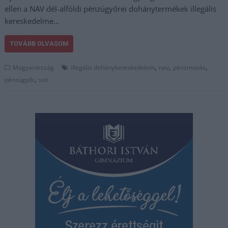
ellen a NAV dél-alföldi pénzügyőrei dohánytermékek illegális
kereskedelme…
TOVÁBB OLVASOM
,
,
,
Magyarország
illegális dohánykereskedelem
nav
pénzmosás
,
pénzügyőr
szír