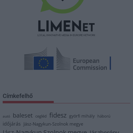
Címkefelhő
fidesz
baleset
györfi mihály
cegléd
háború
autó
időjárás
Jász-Nagykun-Szolnok megye
Jász-Nagykun Szolnok megye
Jászberény