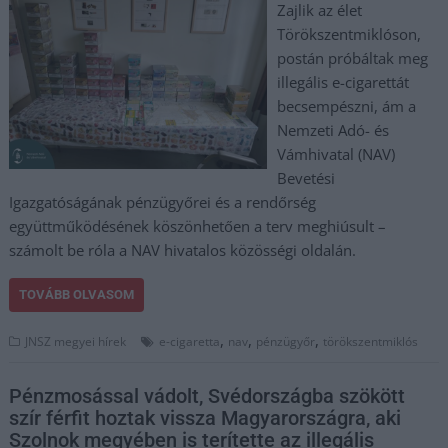
Zajlik az élet
Törökszentmiklóson,
postán próbáltak meg
illegális e-cigarettát
becsempészni, ám a
Nemzeti Adó- és
Vámhivatal (NAV)
Bevetési
Igazgatóságának pénzügyőrei és a rendőrség
együttműködésének köszönhetően a terv meghiúsult –
számolt be róla a NAV hivatalos közösségi oldalán.
TOVÁBB OLVASOM
,
,
,
JNSZ megyei hírek
e-cigaretta
nav
pénzügyőr
törökszentmiklós
Pénzmosással vádolt, Svédországba szökött
szír férfit hoztak vissza Magyarországra, aki
Szolnok megyében is terítette az illegális