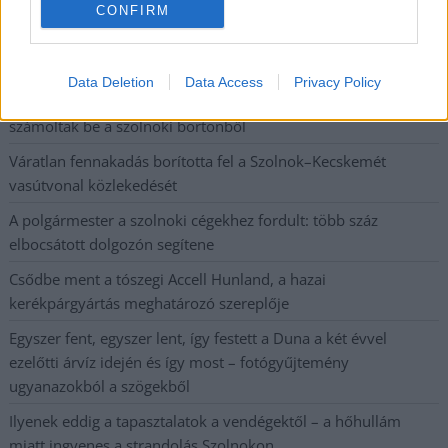
Kiterjedt tüzek pusztítanak az országban, köztük Karcagon
CONFIRM
Harmadfokú hőségriasztás az országban: Szolnokon klímát
javítottak, helikoptereket is bevetettek a tüzeknél
Data Deletion
Data Access
Privacy Policy
A zárkában rosszul lett, elájult – ilyen körülményekről
számoltak be a szolnoki börtönből
Váratlan fennakadás borította fel a Szolnok–Kecskemét
vasútvonal közlekedését
A polgármester a szolnoki cégekhez fordult: több száz
elbocsátott dolgozón segítene
Csődbe ment a tószegi Accell Hunland, a hazai
kerékpárgyártás meghatározó szereplője
Egyszer fent, egyszer lent, így festett a Duna a két évvel
ezelőtti árvíz idején és így most – fotógyűjtemény
ugyanazokból a szögekből
Ilyenek eddig a tapasztalatok a vendégektől – a hőhullám
miatt ingyenes a strandolás Szolnokon