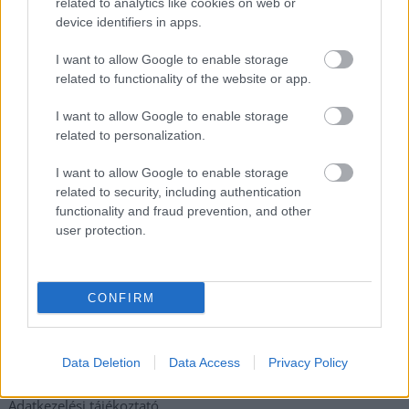
related to analytics like cookies on web or
A polgármester a szolnoki cégekhez fordult: több száz
device identifiers in apps.
elbocsátott dolgozón segítene
I want to allow Google to enable storage
Csődbe ment a tószegi Accell Hunland, a hazai
related to functionality of the website or app.
kerékpárgyártás meghatározó szereplője
I want to allow Google to enable storage
Egyszer fent, egyszer lent, így festett a Duna a két évvel
related to personalization.
ezelőtti árvíz idején és így most – fotógyűjtemény
ugyanazokból a szögekből
I want to allow Google to enable storage
related to security, including authentication
Ilyenek eddig a tapasztalatok a vendégektől – a hőhullám
functionality and fraud prevention, and other
miatt ingyenes a strandolás Szolnokon
user protection.
Nem biztató: a hétvégi kisebb felfrissülés után jövő héten
megint visszatér a forróság, újra rekkenő hőség jön, akár 38
fokokkal
CONFIRM
Elérhetőség
Data Deletion
Data Access
Privacy Policy
Adatkezelési tájékoztató