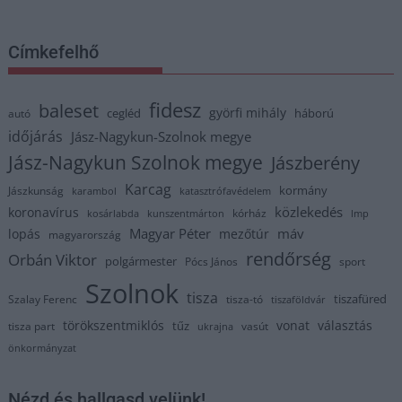
Címkefelhő
fidesz
baleset
györfi mihály
cegléd
háború
autó
időjárás
Jász-Nagykun-Szolnok megye
Jász-Nagykun Szolnok megye
Jászberény
Karcag
kormány
Jászkunság
karambol
katasztrófavédelem
közlekedés
koronavírus
kórház
kosárlabda
kunszentmárton
lmp
Magyar Péter
máv
lopás
mezőtúr
magyarország
rendőrség
Orbán Viktor
polgármester
Pócs János
sport
Szolnok
tisza
tiszafüred
Szalay Ferenc
tisza-tó
tiszaföldvár
törökszentmiklós
vonat
választás
tűz
tisza part
vasút
ukrajna
önkormányzat
Nézd és hallgasd velünk!