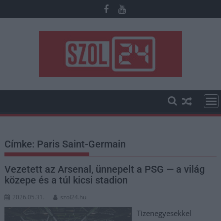
Skip
to
content
Címke:
Paris Saint-Germain
Vezetett az Arsenal, ünnepelt a PSG — a világ
közepe és a túl kicsi stadion
2026.05.31.
szol24.hu
Tizenegyesekkel