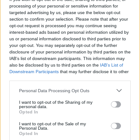
processing of your personal or sensitive information for
Országos ellenőrzés indult a hazai akkumulátoripari
targeted advertising by us, please use the below opt-out
üzemekben
section to confirm your selection. Please note that after your
Az idei év leglassabb növekedését hozta a június a
opt-out request is processed you may continue seeing
interest-based ads based on personal information utilized by
kiskereskedelemben
us or personal information disclosed to third parties prior to
Györfi Mihály több tucat vállalkozással egyeztetett a
your opt-out. You may separately opt-out of the further
kerékpárgyár dolgozóinak megsegítéséről
disclosure of your personal information by third parties on the
IAB’s list of downstream participants. This information may
41 fok fölé forrósodott az ország, Szolnokon pedig egy másik
also be disclosed by us to third parties on the
IAB’s List of
rekord is megdőlt
Downstream Participants
that may further disclose it to other
third parties.
Egy telefonhívást akart, végül rendőrök vitték el a mezőtúri
férfit
Please note that this website/app uses one or more Google
Personal Data Processing Opt Outs
services and may gather and store information including but
A Tisza kormány minisztere újabb nagy változásokról döntött
not limited to your visit or usage behaviour. You may click to
I want to opt-out of the Sharing of my
personal data.
a közoktatásban – például az iskolaigazgatók visszakapják
grant or deny consent to Google and its third-party tags to
Opted In
munkáltatói jogaikat
use your data for below specified purposes in below Google
consent section.
I want to opt-out of the Sale of my
Sok volt az igazolatlan hiányzás, Pócs János fizetéslevonást
Personal Data.
kapott, más fideszesek még kevesebbet vittek haza
Opted In