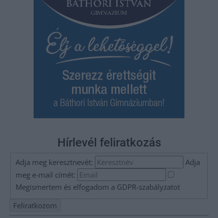
Hírlevél feliratkozás
Adja meg keresztnevét:
Adja
meg e-mail címét:
Megismertem és elfogadom a
GDPR-szabályzat
ot