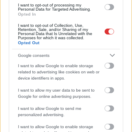
A Szolnok megyei gazdák nagyon nem akarták a JÉGER
I want to opt-out of processing my
Personal Data for Targeted Advertising.
további üzemeltetését
Opted In
Csendélet 5.0: alig balesetveszélyes lépcső és remek
I want to opt-out of Collection, Use,
állapotban levő buszmegálló mutatja, hogy Szolnok mennyire
Retention, Sale, and/or Sharing of my
Personal Data that Is Unrelated with the
élhető város
Purposes for which it was collected.
Opted Out
Pénteken újra csökken a benzin és a gázolaj ára is
Google consents
Napokon belül megválasztja az új köztársasági elnököt az
Országgyűlés
I want to allow Google to enable storage
related to advertising like cookies on web or
Kiterjedt tüzek pusztítanak az országban, köztük Karcagon
device identifiers in apps.
Harmadfokú hőségriasztás az országban: Szolnokon klímát
I want to allow my user data to be sent to
javítottak, helikoptereket is bevetettek a tüzeknél
Google for online advertising purposes.
A zárkában rosszul lett, elájult – ilyen körülményekről
számoltak be a szolnoki börtönből
I want to allow Google to send me
personalized advertising.
Váratlan fennakadás borította fel a Szolnok–Kecskemét
vasútvonal közlekedését
I want to allow Google to enable storage