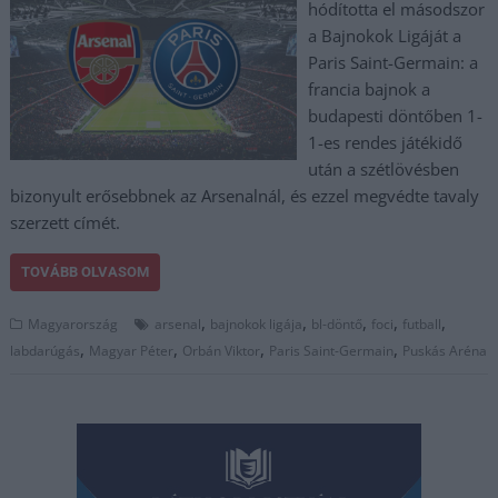
hódította el másodszor
a Bajnokok Ligáját a
Paris Saint-Germain: a
francia bajnok a
budapesti döntőben 1-
1-es rendes játékidő
után a szétlövésben
bizonyult erősebbnek az Arsenalnál, és ezzel megvédte tavaly
szerzett címét.
TOVÁBB OLVASOM
,
,
,
,
,
Magyarország
arsenal
bajnokok ligája
bl-döntő
foci
futball
,
,
,
,
labdarúgás
Magyar Péter
Orbán Viktor
Paris Saint-Germain
Puskás Aréna