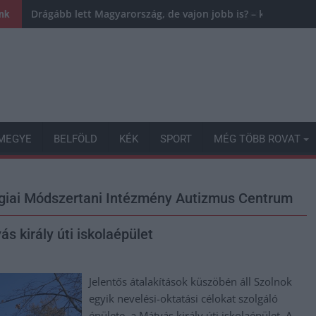
Drágább lett Magyarország, de vajon jobb is? – kemény krit
ink
MEGYE
BELFÖLD
KÉK
SPORT
MÉG TÖBB ROVAT
giai Módszertani Intézmény Autizmus Centrum
s király úti iskolaépület
Jelentős átalakítások küszöbén áll Szolnok
egyik nevelési-oktatási célokat szolgáló
épülete, a Mátyás király úti iskolaépület. A