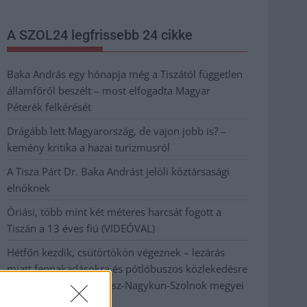
A SZOL24 legfrissebb 24 cikke
Baka András egy hónapja még a Tiszától független
államfőről beszélt – most elfogadta Magyar
Péterék felkérését
Drágább lett Magyarország, de vajon jobb is? –
kemény kritika a hazai turizmusról
A Tisza Párt Dr. Baka Andrást jelöli köztársasági
elnöknek
Óriási, több mint két méteres harcsát fogott a
Tiszán a 13 éves fiú (VIDEÓVAL)
Hétfőn kezdik, csütörtökön végeznek – lezárás
miatt fennakadásokra és pótlóbuszos közlekedésre
számítsunk az egyik Jász-Nagykun-Szolnok megyei
vasútvonalon