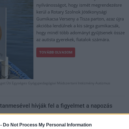
nyilvánosságot, hogy ismét megrendezésre
kerül a Rotary Szolnok Jótékonysági
Gumikacsa Verseny a Tisza parton, azaz újra
akcióba lendülnek a kis sárga gumikacsák,
hogy minél több adományt gyűjtsenek össze
az autista gyerekek, fiatalok számára.
TOVÁBB OLVASOM
iget Úti Egységes Gyógypedagógiai Módszertani Intézmény Autizmus
tanmesével hívják fel a figyelmet a napozás
 -
Do Not Process My Personal Information