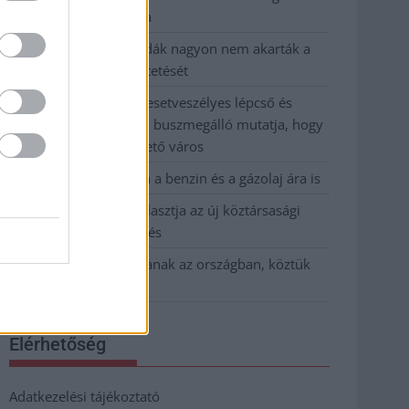
kevesebbet vittek haza
A Szolnok megyei gazdák nagyon nem akarták a
JÉGER további üzemeltetését
Csendélet 5.0: alig balesetveszélyes lépcső és
remek állapotban levő buszmegálló mutatja, hogy
Szolnok mennyire élhető város
Pénteken újra csökken a benzin és a gázolaj ára is
Napokon belül megválasztja az új köztársasági
elnököt az Országgyűlés
Kiterjedt tüzek pusztítanak az országban, köztük
Karcagon
Elérhetőség
Adatkezelési tájékoztató