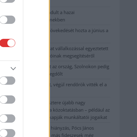
habos isler?
Országos ellenőrzés indult a hazai
akkumulátoripari üzemekben
Az idei év leglassabb növekedését hozta a június a
kiskereskedelemben
Györfi Mihály több tucat vállalkozással egyeztetett
a kerékpárgyár dolgozóinak megsegítéséről
41 fok fölé forrósodott az ország, Szolnokon pedig
egy másik rekord is megdőlt
Egy telefonhívást akart, végül rendőrök vitték el a
mezőtúri férfit
A Tisza kormány minisztere újabb nagy
változásokról döntött a közoktatásban – például az
iskolaigazgatók visszakapják munkáltatói jogaikat
Sok volt az igazolatlan hiányzás, Pócs János
fizetéslevonást kapott, más fideszesek még