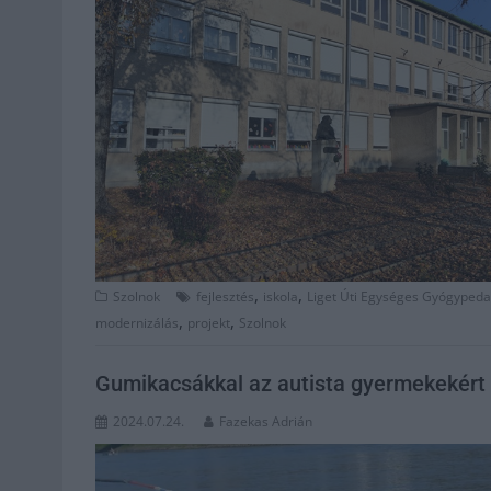
,
,
Szolnok
fejlesztés
iskola
Liget Úti Egységes Gyógyped
,
,
modernizálás
projekt
Szolnok
Gumikacsákkal az autista gyermekekért
2024.07.24.
Fazekas Adrián