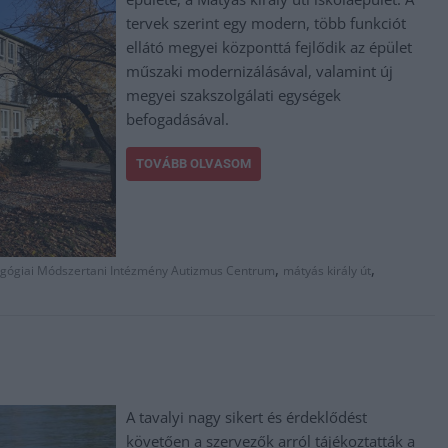
tervek szerint egy modern, több funkciót
ellátó megyei központtá fejlődik az épület
műszaki modernizálásával, valamint új
megyei szakszolgálati egységek
befogadásával.
TOVÁBB OLVASOM
,
,
agógiai Módszertani Intézmény Autizmus Centrum
mátyás király út
A tavalyi nagy sikert és érdeklődést
követően a szervezők arról tájékoztatták a