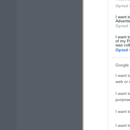
Opted 
I want 
Advertis
Opted 
I want t
of my P
was col
Opted 
Google 
I want t
web or d
I want t
purpose
I want 
I want t