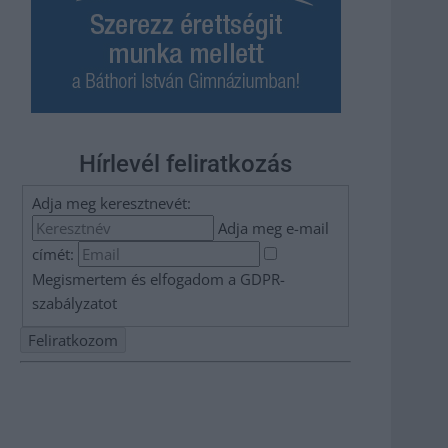
Hírlevél feliratkozás
Adja meg keresztnevét:
Adja meg e-mail
címét:
Megismertem és elfogadom a
GDPR-
szabályzat
ot
Nem szeretne lemaradni semmiről? Csak egy kattintás, és
hírlevelünk a legfrissebb információkkal és exkluzív
tartalmakkal hétről hétre postaládájába érkezik!