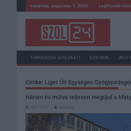
Skip
vasárnap, augusztus 9, 2026
Legfrissebb híre
to
content
TÁMOGASSA SZOL24-ET!
SZOLNOK
JNSZ 
Címke:
Liget Úti Egységes Gyógypedagó
Három év múlva teljesen megújul a Mátyá
2025.12.01.
szol24.hu