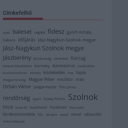
Címkefelhő
fidesz
baleset
györfi mihály
cegléd
autó
időjárás
Jász-Nagykun-Szolnok megye
háború
Jász-Nagykun Szolnok megye
Jászberény
Karcag
Jászkunság
karambol
koronavírus
kormány
katasztrófavédelem
kosárlabda
közlekedés
lopás
kórház
kunszentmárton
lmp
Magyar Péter
máv
mezőtúr
magyarország
Orbán Viktor
polgármester
Pócs János
Szolnok
rendőrség
sport
Szalay Ferenc
tisza
tiszafüred
tisza part
tisza-tó
tiszaföldvár
törökszentmiklós
vonat
választás
tűz
vasút
ukrajna
önkormányzat