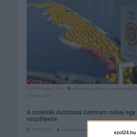
,
,
,
JNSZ megyei hírek
adomány
gumikacsa
jotékonyság
L
,
Centrum
tisza
A szolnoki Autizmus Centrum ovisai egy 
veszélyeire
2024.06.07.
Safranka Janos
szol24.hu