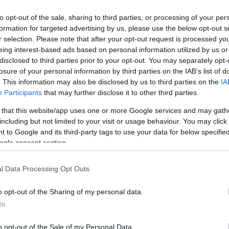
Már a bőrünkön érezzük a beköszöntött
nyarat. A dm Kft. 14. alkalommal írta ki a
to opt-out of the sale, sharing to third parties, or processing of your per
Nap Gyermekei programot, amelynek
formation for targeted advertising by us, please use the below opt-out s
r selection. Please note that after your opt-out request is processed y
szakmai partnere a Magyar Rákellenes Liga.
eing interest-based ads based on personal information utilized by us or
A szakemberek segítségével hívják fel a
disclosed to third parties prior to your opt-out. You may separately opt-
nyilvánosság, főként a szülők és a
losure of your personal information by third parties on the IAB’s list of
pedagógusok figyelmét minden évben a
. This information may also be disclosed by us to third parties on the
IA
nyári napozás veszélyeire. Az óvodás
Participants
that may further disclose it to other third parties.
csoportok egy napvédelmi mesét költöttek,
 that this website/app uses one or more Google services and may gath
és azt illusztrálták festéssel, ragasztással,
including but not limited to your visit or usage behaviour. You may click 
rajzzal, bármilyen technikával. Sok egyéb díj
 to Google and its third-party tags to use your data for below specifi
mellett a nyertes óvoda kétmillió forintos
ogle consent section.
udvarfelújításnak örvendezhet.
Eredményhirdetés a jövő héten várható. A
l Data Processing Opt Outs
noki Liget Úti Egységes Gyógypedagógiai…
o opt-out of the Sharing of my personal data.
In
,
,
giai Módszertani Intézmény Autizmus Centrum
napvédelem
Szolnok
o opt-out of the Sale of my Personal Data.