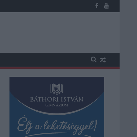
ika a hazai turizmusról