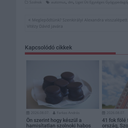
,
,
Szolnok
autizmus
dm
Liget Úti Egységes Gyógypedagó
Bejegyzés
Meglepődtünk? Szenkirályi Alexandra visszalépett
navigáció
Vitézy Dávid javára
Kapcsolódó cikkek
2026.08.07.
Farkas András
2026.08.07.
Ön szerint hogy készül a
41 fok fölé
hamisítatlan szolnoki habos
ország, Sz