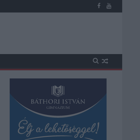
n, vesztegetés miatt 3 év letöltendőt kaphat és ez csak az egyi