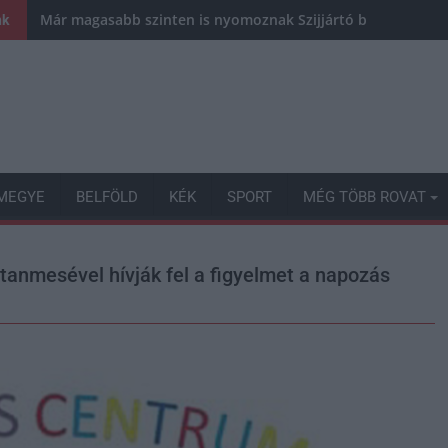
Már magasabb szinten is nyomoznak Szijjártó büntetőügyébe
nk
MEGYE
BELFÖLD
KÉK
SPORT
MÉG TÖBB ROVAT
tanmesével hívják fel a figyelmet a napozás