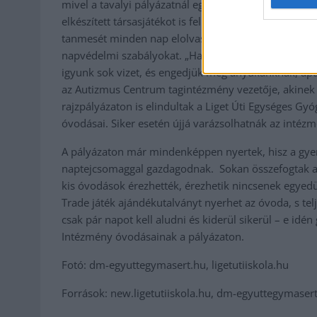
mivel a tavalyi pályázatnál egy napvédelmi társasjáték
elkészített társasjátékot is felhasználva segítenek 
tanmesét minden nap elolvasták a gyerekeknek, mert 
napvédelmi szabályokat. „Ha azt mondja anyukám, hog
igyunk sok vizet, és engedjük meg anyukánknak, apu
az Autizmus Centrum tagintézmény vezetője, akinek
rajzpályázaton is elindultak a Liget Úti Egységes 
óvodásai. Siker esetén újjá varázsolhatnák az intéz
A pályázaton már mindenképpen nyertek, hisz a gyer
naptejcsomaggal gazdagodnak. Sokan összefogtak az 
kis óvodások érezhették, érezhetik nincsenek egyedül
Trade játék ajándékutalványt nyerhet az óvoda, s tel
csak pár napot kell aludni és kiderül sikerül – e id
Intézmény óvodásainak a pályázaton.
Fotó: dm-egyuttegymasert.hu, ligetutiiskola.hu
Források: new.ligetutiiskola.hu, dm-egyuttegymaser