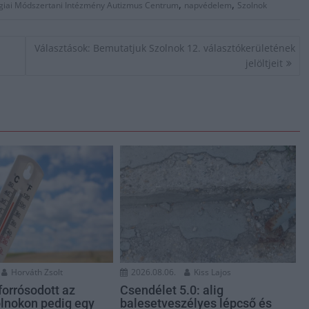
,
,
giai Módszertani Intézmény Autizmus Centrum
napvédelem
Szolnok
Választások: Bemutatjuk Szolnok 12. választókerületének
jelöltjeit
2026.08.06.
Kiss Lajos
Horváth Zsolt
Csendélet 5.0: alig
 forrósodott az
balesetveszélyes lépcső és
olnokon pedig egy