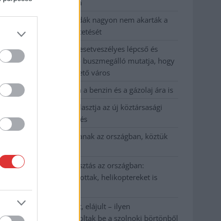
kevesebbet vittek haza
A Szolnok megyei gazdák nagyon nem akarták a
JÉGER további üzemeltetését
Csendélet 5.0: alig balesetveszélyes lépcső és
remek állapotban levő buszmegálló mutatja, hogy
Szolnok mennyire élhető város
Pénteken újra csökken a benzin és a gázolaj ára is
Napokon belül megválasztja az új köztársasági
elnököt az Országgyűlés
Kiterjedt tüzek pusztítanak az országban, köztük
Karcagon
Harmadfokú hőségriasztás az országban:
Szolnokon klímát javítottak, helikoptereket is
bevetettek a tüzeknél
A zárkában rosszul lett, elájult – ilyen
körülményekről számoltak be a szolnoki börtönből