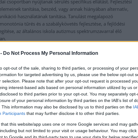
i csoportban nyújtanak sérülés specifikus ellátást. Fejlesztési
s elemeinek tanítása, beszéd, vagy annak hiányában alternatív,
ikáció használatának tanítása. Tanulást megalapozó
monotónia tűrés és a szabálykövetés fejlesztése, a fejlődési
gítése, az általános iskola autizmus spektrumzavarral élő
an.
lő, értelmileg akadályozott fiatalok nappalis képzését is. A
 -
Do Not Process My Personal Information
rt legmagasabb fokára szeretnék eljuttatni. Cél, hogy a
tsanak fenn, egészségesen éljenek, óvják a környezetet és
to opt-out of the sale, sharing to third parties, or processing of your per
int a szükséges mértékű támogatással dolgozzanak, akár
formation for targeted advertising by us, please use the below opt-out s
ztatás formájában.
r selection. Please note that after your opt-out request is processed y
eing interest-based ads based on personal information utilized by us or
ai Módszertani Intézmény Autizmus Centrum tagintézmény
disclosed to third parties prior to your opt-out. You may separately opt-
leti Központ pályázati csoportjával együtt, kiemelt figyelmet
losure of your personal information by third parties on the IAB’s list of
. This information may also be disclosed by us to third parties on the
IA
e miatt fontos pályázati forrásokra. Folyamatosan nyomon
Participants
that may further disclose it to other third parties.
rt szakmai segítséget nyújt a pályázatok elkészítéséhez, illetve
apvédelem!” –programjáról is a fenntartó tájékoztatta őket. A
 that this website/app uses one or more Google services and may gath
 nyertek és idén újra próbálkoztak.
including but not limited to your visit or usage behaviour. You may click 
 to Google and its third-party tags to use your data for below specifi