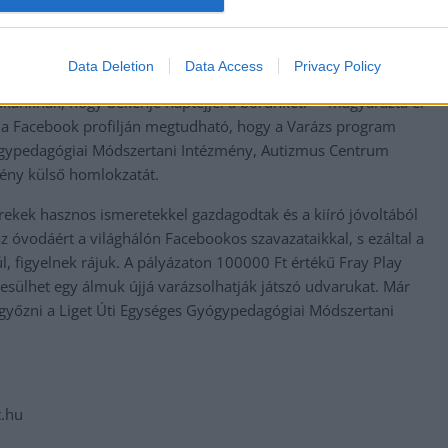
ot kellett elkészíteni, ezt is beleszőtték a meséjükbe. A tavaly
a gyerekeknek a nap- védelmi szabályok tanulásában. A megírt
ezzel is segítették őket, hogy megtanulják, majd betartsák a
Data Deletion
Data Access
Privacy Policy
y vegyem föl a kalapot a Nap ellen, akkor föl kell venni,
kánknak, hogy bekenje naptejjel a bőrünket.” – magyarázta el
 a Facebook profilján megtudható, hogy a Varázs program
Gyógypedagógiai Módszertani Intézmény, Autizmus Centrum
mény külső homlokzatát.
ekek hasznos ismeretekkel gazdagodtak és a kiíró jóvoltából
óvodáért a világhálón Facebookos szavazataikkal, s ezáltal a
, figyelnek rájuk. A pályázaton 100000 Ft értékű Fray Play
jesülhet egy álmuk újjá varázsolhatják játszó udvarukat. Már
én győzni a Liget Úti Egységes Gyógypedagógiai Módszertani
t.hu