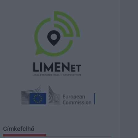
Címkefelhő