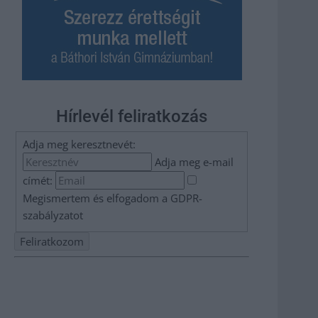
Hírlevél feliratkozás
Adja meg keresztnevét:
Adja meg e-mail
címét:
Megismertem és elfogadom a
GDPR-
szabályzat
ot
Nem szeretne lemaradni semmiről? Csak egy kattintás, és
hírlevelünk a legfrissebb információkkal és exkluzív
tartalmakkal hétről hétre postaládájába érkezik!