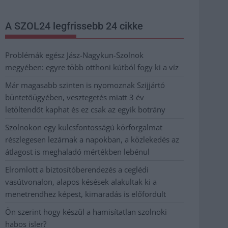
A SZOL24 legfrissebb 24 cikke
Problémák egész Jász-Nagykun-Szolnok
megyében: egyre több otthoni kútból fogy ki a víz
Már magasabb szinten is nyomoznak Szijjártó
büntetőügyében, vesztegetés miatt 3 év
letöltendőt kaphat és ez csak az egyik botrány
Szolnokon egy kulcsfontosságú körforgalmat
részlegesen lezárnak a napokban, a közlekedés az
átlagost is meghaladó mértékben lebénul
Elromlott a biztosítóberendezés a ceglédi
vasútvonalon, alapos késések alakultak ki a
menetrendhez képest, kimaradás is előfordult
Ön szerint hogy készül a hamisítatlan szolnoki
habos isler?