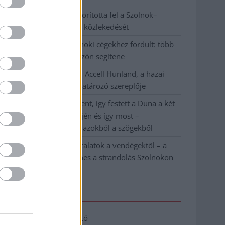
Váratlan fennakadás borította fel a Szolnok–
Kecskemét vasútvonal közlekedését
A polgármester a szolnoki cégekhez fordult: több
száz elbocsátott dolgozón segítene
Csődbe ment a tószegi Accell Hunland, a hazai
kerékpárgyártás meghatározó szereplője
Egyszer fent, egyszer lent, így festett a Duna a két
évvel ezelőtti árvíz idején és így most –
fotógyűjtemény ugyanazokból a szögekből
Ilyenek eddig a tapasztalatok a vendégektől – a
hőhullám miatt ingyenes a strandolás Szolnokon
Elérhetőség
Adatkezelési tájékoztató