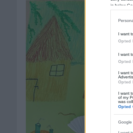
in below Go
Persona
I want t
Opted 
I want t
Opted 
I want 
Advertis
Opted 
I want t
of my P
was col
Opted 
Google 
I want t