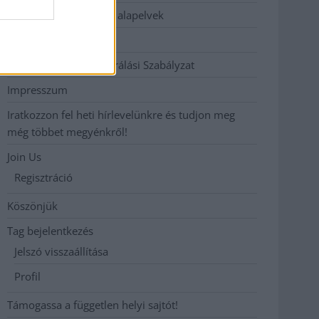
Etikai és függetlenségi alapelvek
Hirdetési árak
Hozzászólási és Moderálási Szabályzat
Impresszum
Iratkozzon fel heti hírlevelünkre és tudjon meg
még többet megyénkről!
Join Us
Regisztráció
Köszönjük
Tag bejelentkezés
Jelszó visszaállítása
Profil
Támogassa a független helyi sajtót!