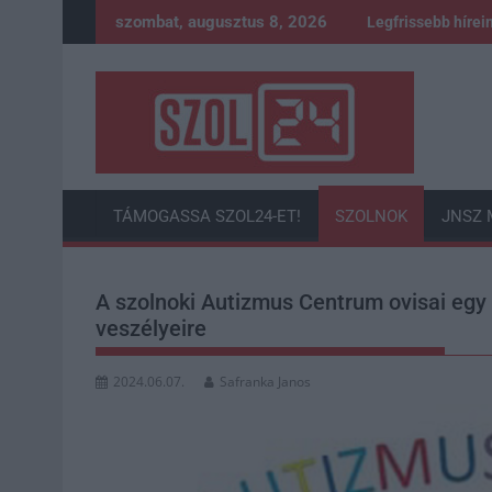
Skip
szombat, augusztus 8, 2026
Legfrissebb hírei
to
content
TÁMOGASSA SZOL24-ET!
SZOLNOK
JNSZ 
A szolnoki Autizmus Centrum ovisai egy 
veszélyeire
2024.06.07.
Safranka Janos