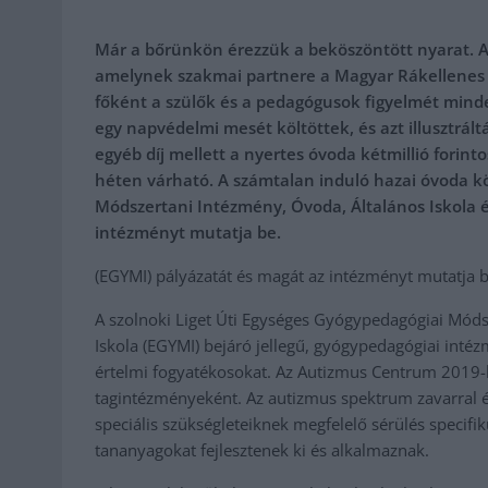
Már a bőrünkön érezzük a beköszöntött nyarat. A
amelynek szakmai partnere a Magyar Rákellenes Li
főként a szülők és a pedagógusok figyelmét minde
egy napvédelmi mesét költöttek, és azt illusztráltá
egyéb díj mellett a nyertes óvoda kétmillió forin
héten várható. A számtalan induló hazai óvoda kö
Módszertani Intézmény, Óvoda, Általános Iskola é
intézményt mutatja be.
(EGYMI) pályázatát és magát az intézményt mutatja b
A szolnoki Liget Úti Egységes Gyógypedagógiai Módsz
Iskola (EGYMI) bejáró jellegű, gyógypedagógiai inté
értelmi fogyatékosokat. Az Autizmus Centrum 2019-
tagintézményeként. Az autizmus spektrum zavarral é
speciális szükségleteiknek megfelelő sérülés specif
tananyagokat fejlesztenek ki és alkalmaznak.