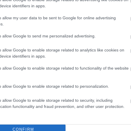
evice identifiers in apps.
o allow my user data to be sent to Google for online advertising
s.
to allow Google to send me personalized advertising.
egyuttegymasert.hu)
o allow Google to enable storage related to analytics like cookies on
trumzavarral együtt élők, illetve értelmileg sérültek, ezért a
evice identifiers in apps.
ypedagógus kollégák sérülésükhöz és egyéni képességeikhez
te ki Bóka Barbara. Többféle technikát alkalmaztak a pályázatra
o allow Google to enable storage related to functionality of the website
t, színezést, festést, papírhajtogatást a szerint, hogy a
e ki, miben ügyes. Nem egy nap alatt alkották meg a
tleteire helyezték a hangsúlyt. A nyeremények mellett a dm
o allow Google to enable storage related to personalization.
az alkotás öröme, valamint az, hogy a gyermekek tevékenységbe
eket, komplex módon fejlődik személyiségük.
o allow Google to enable storage related to security, including
cation functionality and fraud prevention, and other user protection.
aminek főszereplői maguk az óvodába járó gyerekek. Nyilván a
 gyerekeknek hogyan kell a Nap kedvezőtlen hatásai ellen
ket és a vakációt. Egy ikerpárról szól egyébként a történet és
CONFIRM