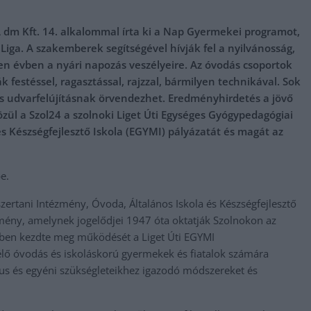
 dm Kft. 14. alkalommal írta ki a Nap Gyermekei programot,
ga. A szakemberek segítségével hívják fel a nyilvánosság,
n évben a nyári napozás veszélyeire. Az óvodás csoportok
k festéssel, ragasztással, rajzzal, bármilyen technikával. Sok
tos udvarfelújításnak örvendezhet. Eredményhirdetés a jövő
zül a Szol24 a szolnoki Liget Úti Egységes Gyógypedagógiai
s Készségfejlesztő Iskola (EGYMI) pályázatát és magát az
e.
ertani Intézmény, Óvoda, Általános Iskola és Készségfejlesztő
zmény, amelynek jogelődjei 1947 óta oktatják Szolnokon az
ben kezdte meg működését a Liget Úti EGYMI
lő óvodás és iskoláskorú gyermekek és fiatalok számára
ikus és egyéni szükségleteikhez igazodó módszereket és