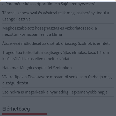
a Paraméter közös riportfilmje a Sajó szennyezéséről
Tánccal, zeneszóval és vásárral telik meg Jászberény, indul a
Csángó Fesztivál
Meghosszabbított hőségriasztás és vízkorlátozások, a
mezőtúri kórházban leállt a klíma
Átszervezi működését az osztrák óriáscég, Szolnok is érintett
Tragédiába torkollott a segítségnyújtás elmulasztása, három
kisújszállási lakos ellen emeltek vádat
Hatalmas lángok csaptak fel Szolnokon
Vízitraffipax a Tisza-tavon: mostantól senki sem úszhatja meg
a száguldozást
Szolnokra is megérkezik a nyár eddigi legkeményebb napja
Elérhetőség