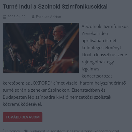
Turné indul a Szolnoki Szimfonikusokkal
2025.04.22.
Fazekas Adrián
A Szolnoki Szimfonikus
Zenekar idén
áprilisában ismét
különleges élményt
kínál a klasszikus zene
rajongóinak egy
izgalmas
koncertsorozat
keretében: az „OXFORD” címet viselő, három helyszínt érintő
turné során a zenekar Szolnokon, Eisenstadtban és
Budapesten lép színpadra kiváló nemzetközi szólisták
közreműködésével.
TOVÁBB OLVASOM
,
,
,
,
Szolnok
budapest
eisenstadt
klasszikus zene
koncertsorozat