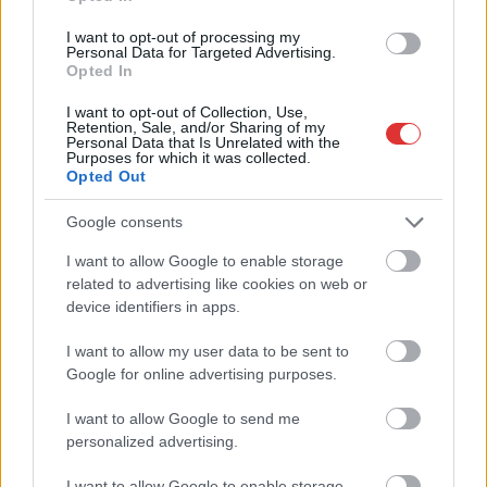
kapott, más fideszesek még kevesebbet vittek haza
I want to opt-out of processing my
A Szolnok megyei gazdák nagyon nem akarták a JÉGER
Personal Data for Targeted Advertising.
további üzemeltetését
Opted In
Csendélet 5.0: alig balesetveszélyes lépcső és remek
I want to opt-out of Collection, Use,
Retention, Sale, and/or Sharing of my
állapotban levő buszmegálló mutatja, hogy Szolnok mennyire
Personal Data that Is Unrelated with the
élhető város
Purposes for which it was collected.
Opted Out
Pénteken újra csökken a benzin és a gázolaj ára is
Google consents
Napokon belül megválasztja az új köztársasági elnököt az
Országgyűlés
I want to allow Google to enable storage
related to advertising like cookies on web or
Kiterjedt tüzek pusztítanak az országban, köztük Karcagon
device identifiers in apps.
Harmadfokú hőségriasztás az országban: Szolnokon klímát
I want to allow my user data to be sent to
javítottak, helikoptereket is bevetettek a tüzeknél
Google for online advertising purposes.
A zárkában rosszul lett, elájult – ilyen körülményekről
I want to allow Google to send me
számoltak be a szolnoki börtönből
personalized advertising.
Váratlan fennakadás borította fel a Szolnok–Kecskemét
I want to allow Google to enable storage