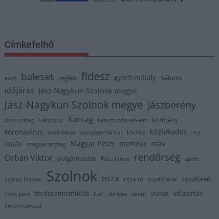
Címkefelhő
fidesz
baleset
györfi mihály
cegléd
háború
autó
időjárás
Jász-Nagykun-Szolnok megye
Jász-Nagykun Szolnok megye
Jászberény
Karcag
kormány
Jászkunság
karambol
katasztrófavédelem
közlekedés
koronavírus
kórház
kosárlabda
kunszentmárton
lmp
Magyar Péter
máv
lopás
mezőtúr
magyarország
rendőrség
Orbán Viktor
polgármester
Pócs János
sport
Szolnok
tisza
tiszafüred
Szalay Ferenc
tisza-tó
tiszaföldvár
törökszentmiklós
vonat
választás
tűz
tisza part
vasút
ukrajna
önkormányzat