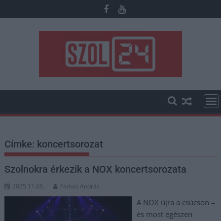
Skip
to
content
Címke:
koncertsorozat
Szolnokra érkezik a NOX koncertsorozata
2025.11.06.
Farkas András
A NOX újra a csúcson –
és most egészen