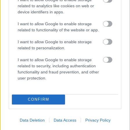
vasútvonal közlekedését
related to analytics like cookies on web or
A polgármester a szolnoki cégekhez fordult: több száz
device identifiers in apps.
elbocsátott dolgozón segítene
I want to allow Google to enable storage
Csődbe ment a tószegi Accell Hunland, a hazai
related to functionality of the website or app.
kerékpárgyártás meghatározó szereplője
I want to allow Google to enable storage
Egyszer fent, egyszer lent, így festett a Duna a két évvel
related to personalization.
ezelőtti árvíz idején és így most – fotógyűjtemény
ugyanazokból a szögekből
I want to allow Google to enable storage
related to security, including authentication
Ilyenek eddig a tapasztalatok a vendégektől – a hőhullám
functionality and fraud prevention, and other
miatt ingyenes a strandolás Szolnokon
user protection.
Nem biztató: a hétvégi kisebb felfrissülés után jövő héten
megint visszatér a forróság, újra rekkenő hőség jön, akár 38
fokokkal
CONFIRM
Közzétették a szakértői állásfoglalást, a Fiumei úti fák
többsége szakszerűen már nem ápolható
Data Deletion
Data Access
Privacy Policy
A MÚOSZ sajtódíjának második helyét nyerte el a Borsod24 és