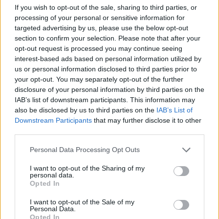
If you wish to opt-out of the sale, sharing to third parties, or
processing of your personal or sensitive information for
Adja meg keresztnevét:
Adja
targeted advertising by us, please use the below opt-out
meg e-mail címét:
section to confirm your selection. Please note that after your
Megismertem és elfogadom a
GDPR-szabályzat
ot
opt-out request is processed you may continue seeing
interest-based ads based on personal information utilized by
us or personal information disclosed to third parties prior to
your opt-out. You may separately opt-out of the further
Nem szeretne lemaradni semmiről? Csak egy kattintás, és hírlevelünk a
disclosure of your personal information by third parties on the
legfrissebb információkkal és exkluzív tartalmakkal hétről hétre
IAB’s list of downstream participants. This information may
postaládájába érkezik!
also be disclosed by us to third parties on the
IAB’s List of
Downstream Participants
that may further disclose it to other
third parties.
A SZOL24 legfrissebb 24 cikke
Please note that this website/app uses one or more Google
Personal Data Processing Opt Outs
services and may gather and store information including but
A Tisza kormány minisztere újabb nagy változásokról döntött
not limited to your visit or usage behaviour. You may click to
I want to opt-out of the Sharing of my
personal data.
a közoktatásban – például az iskolaigazgatók visszakapják
grant or deny consent to Google and its third-party tags to
Opted In
use your data for below specified purposes in below Google
munkáltatói jogaikat
consent section.
I want to opt-out of the Sale of my
Sok volt az igazolatlan hiányzás, Pócs János fizetéslevonást
Personal Data.
Opted In