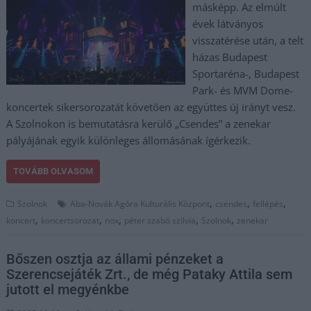
másképp. Az elmúlt
évek látványos
visszatérése után, a telt
házas Budapest
Sportaréna-, Budapest
Park- és MVM Dome-
koncertek sikersorozatát követően az együttes új irányt vesz.
A Szolnokon is bemutatásra kerülő „Csendes” a zenekar
pályájának egyik különleges állomásának ígérkezik.
TOVÁBB OLVASOM
,
,
,
Szolnok
Aba-Novák Agóra Kulturális Központ
csendes
fellépés
,
,
,
,
,
koncert
koncertsorozat
nox
péter szabó szilvia
Szolnok
zenekar
Bőszen osztja az állami pénzeket a
Szerencsejáték Zrt., de még Pataky Attila sem
jutott el megyénkbe