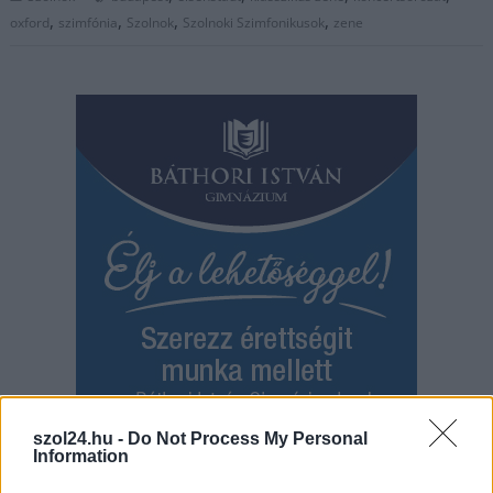
,
,
,
,
oxford
szimfónia
Szolnok
Szolnoki Szimfonikusok
zene
szol24.hu -
Do Not Process My Personal
Information
Hírlevél feliratkozás