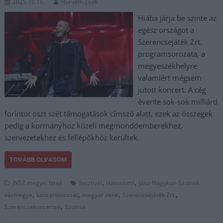
2025.10.16.
Horváth Zsolt
Hiába járja be szinte az
egész országot a
Szerencsejáték Zrt.
programsorozata, a
megyeszékhelyre
valamiért mégsem
jutott koncert. A cég
évente sok-sok milliárd
forintot oszt szét támogatások címszó alatt, ezek az összegek
pedig a kormányhoz közeli megmondóemberekhez,
szervezetekhez és fellépőkhöz kerültek.
TOVÁBB OLVASOM
,
,
JNSZ megyei hírek
fesztivál
Hatoslottó
Jász-Nagykun-Szolnok
,
,
,
,
vármegye
koncertsorozat
magyar zene
Szerencsejáték Zrt.
,
Szerencsekoncertek
Szolnok