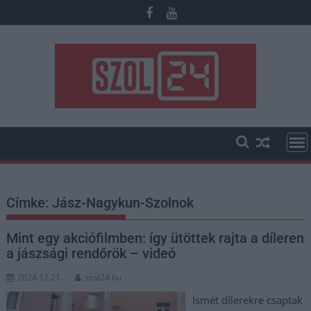
Skip
to
content
Címke:
Jász-Nagykun-Szolnok
Mint egy akciófilmben: így ütöttek rajta a díleren
a jászsági rendőrök – videó
2024.12.21.
szol24.hu
Ismét dílerekre csaptak