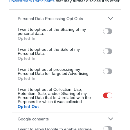
Downstream Participants
that may further disclose it to other
rendőrségen, hogy
third parties.
2022. július 8-án
délután rablás áldozata
Please note that this website/app uses one or more Google
Personal Data Processing Opt Outs
lett. Elmondta, hogy
services and may gather and store information including but
not limited to your visit or usage behaviour. You may click to
I want to opt-out of the Sharing of my
Jászjákóhalmán
personal data.
grant or deny consent to Google and its third-party tags to
közlekedett kocsijával,
Opted In
use your data for below specified purposes in below Google
amikor egy ismeretlen leintette és megkérte, hogy vigye haza,
consent section.
I want to opt-out of the Sale of my
mert nem tud járni, annyira fáj a lába. A fuvart megköszönve
Personal Data.
az utas beinvitálta a házba jótevőjét, majd belülről bezárta az
Opted In
ajtót. Ekkor már két férfi és egy nő tartózkodott a konyhában,
I want to opt-out of processing my
ahol felszólították, hogy pakolja ki a zsebeit. Mivel ennek nem
Personal Data for Targeted Advertising.
tett eleget, a fiatalabb házigazda egy vascsővel az oldalán
Opted In
megütötte, és ugyan így tett amikor az ingatlan előtt parkoló…
I want to opt-out of Collection, Use,
Retention, Sale, and/or Sharing of my
Personal Data that Is Unrelated with the
TOVÁBB OLVASOM
Purposes for which it was collected.
Opted Out
Kék hírek
Jász-Nagykun-Szolnok
Google consents
I want to allow Google to enable storage