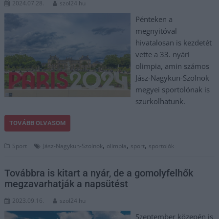
2024.07.28.
szol24.hu
Pénteken a
megnyitóval
hivatalosan is kezdetét
vette a 33. nyári
olimpia, amin számos
Jász-Nagykun-Szolnok
megyei sportolónak is
szurkolhatunk.
TOVÁBB OLVASOM
,
,
,
Sport
Jász-Nagykun-Szolnok
olimpia
sport
sportolók
Továbbra is kitart a nyár, de a gomolyfelhők
megzavarhatják a napsütést
2023.09.16.
szol24.hu
Szeptember közepén is