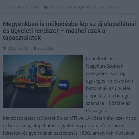
,
,
JNSZ megyei hírek
időjárás
Jász-Nagykun-Szolnok
Szolnok
Megyénkben is működésbe lép az új alapellátási
és ügyeleti rendszer – máshol ezek a
tapasztalatok
2023.09.03.
szol24.hu
Péntektől Jász-
Nagykun-Szolnok
megyében is az új,
egységes rendszerben
biztosítják az ügyeleti
alapellátást a betegek
számára – közölte az
Országos
Mentőszolgálat csütörtökön az MTI-vel. A közlemény szerint az
új háziorvosi, alapellátási ügyelet központi telefonszáma
felnőttek és gyermekek esetében is 1830, amelynek hívásával