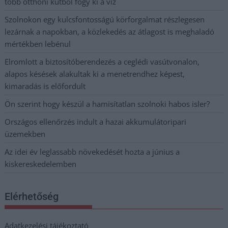
több otthoni kútból fogy ki a víz
Szolnokon egy kulcsfontosságú körforgalmat részlegesen
lezárnak a napokban, a közlekedés az átlagost is meghaladó
mértékben lebénul
Elromlott a biztosítóberendezés a ceglédi vasútvonalon,
alapos késések alakultak ki a menetrendhez képest,
kimaradás is előfordult
Ön szerint hogy készül a hamisítatlan szolnoki habos isler?
Országos ellenőrzés indult a hazai akkumulátoripari
üzemekben
Az idei év leglassabb növekedését hozta a június a
kiskereskedelemben
Elérhetőség
Adatkezelési tájékoztató