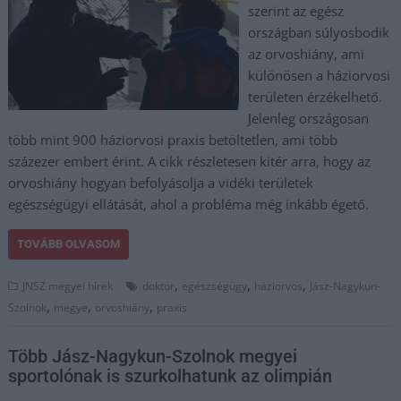
szerint az egész
országban súlyosbodik
az orvoshiány, ami
különösen a háziorvosi
területen érzékelhető.
Jelenleg országosan
több mint 900 háziorvosi praxis betöltetlen, ami több
százezer embert érint. A cikk részletesen kitér arra, hogy az
orvoshiány hogyan befolyásolja a vidéki területek
egészségügyi ellátását, ahol a probléma még inkább égető.
TOVÁBB OLVASOM
,
,
,
JNSZ megyei hírek
doktor
egészségügy
háziorvos
Jász-Nagykun-
,
,
,
Szolnok
megye
orvoshiány
praxis
Több Jász-Nagykun-Szolnok megyei
sportolónak is szurkolhatunk az olimpián