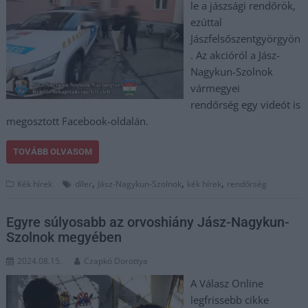
le a jászsági rendőrök,
ezúttal
Jászfelsőszentgyörgyön
. Az akcióról a Jász-
Nagykun-Szolnok
vármegyei
rendőrség egy videót is
megosztott Facebook-oldalán.
TOVÁBB OLVASOM
,
,
,
Kék hírek
díler
Jász-Nagykun-Szolnok
kék hírek
rendőrség
Egyre súlyosabb az orvoshiány Jász-Nagykun-
Szolnok megyében
2024.08.15.
Czapkó Dorottya
A Válasz Online
legfrissebb cikke