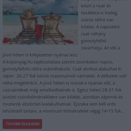
kitart a nyár és
továbbra is meleg,
száraz időre van
kilátás. A napsütést
csak néhány
gomolyfelhő
zavarhatja. Az idő a
jövő héten is kifejezetten nyárias lesz.
A köpönyeg.hu tájékoztatása szerint szombaton napos,
gomolyfelhős időre számíthatunk. Csak elvétve alakulhat ki
zápor. 26-27 fok körüli maximumok várhatók. A délkeleti szél
néha megélénkül. A jövő héten is marad a nyárias idő, a
csúcsértékek még emelkedhetnek is. Egész héten 28-31 fok
közötti csúcshőmérsékletre van kilátás, azonban záporok és
zivatarok elszórtan kialakulhatnak. Éjszaka sem kell erős
lehűléstől tartani, a minimum hőmérséklet végig 14-15 fok…
TOVÁBB OLVASOM