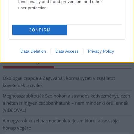
functionality and fraud prevention, and other
Megismertem és elfogadom a
GDPR-szabályzat
ot
user protection.
Nem szeretne lemaradni semmiről? Csak egy kattintás, és hírlevelünk a
CONFIRM
legfrissebb információkkal és exkluzív tartalmakkal hétről hétre
postaládájába érkezik!
Data Deletion
Data Access
Privacy Policy
A SZOL24 legfrissebb 24 cikke
Ökológiai csapda a Zagyvánál, kormányzati vizsgálatot
követelnek a civilek
Meghosszabbították Szolnokon a strandos kedvezményt, ezen
a héten is ingyen csobbanhatunk – nem mindenki örül ennek
(VIDEÓVAL)
A magyarok közel harmadának teljesen kiürül a kasszája
hónap végére