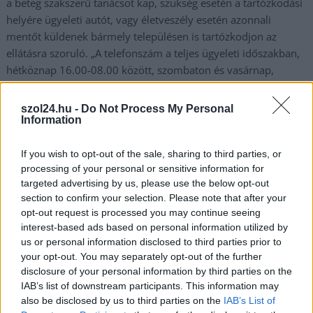
a beteg szakszerű tanácsot kap, szükség esetén a tartózkodási
helyére ügyeleti autót, vagy életveszély esetén azonnali
mentőt küldenek bármely településen is tartózkodjon az
ellátásra szoruló. „A telefonszám a teljes ügyeleti időszakban,
hétköznap 16.00-08.00 között, szombaton és vasárnap,
ünnepnapon egész nap hívható” – jelezték. Az ügyeleti
telephelyek listája, az új…
szol24.hu -
Do Not Process My Personal
Information
TOVÁBB OLVASOM
If you wish to opt-out of the sale, sharing to third parties, or
,
,
,
,
JNSZ megyei hírek
Jász-Nagykun-Szolnok
mentő
omsz
Szolnok
új
processing of your personal or sensitive information for
targeted advertising by us, please use the below opt-out
ügyeleti rend
section to confirm your selection. Please note that after your
opt-out request is processed you may continue seeing
Vascsővel ütötték, hogy elvegyék a telefonját és
interest-based ads based on personal information utilized by
az autóját Jászjákóhalmán
us or personal information disclosed to third parties prior to
your opt-out. You may separately opt-out of the further
2022.07.11.
Gáll Tódor
disclosure of your personal information by third parties on the
Egy tarnaörsi lakos tett
IAB’s list of downstream participants. This information may
bejelentést a
also be disclosed by us to third parties on the
IAB’s List of