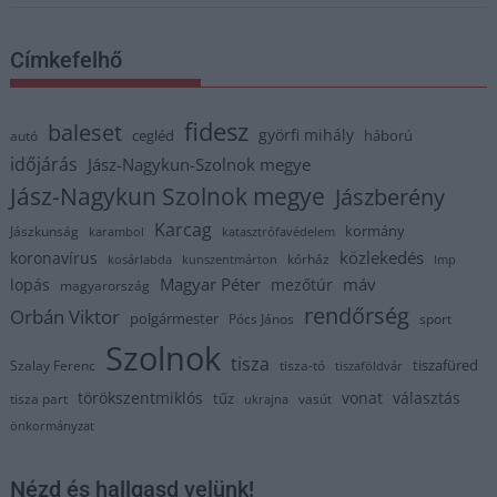
Címkefelhő
fidesz
baleset
györfi mihály
cegléd
háború
autó
időjárás
Jász-Nagykun-Szolnok megye
Jász-Nagykun Szolnok megye
Jászberény
Karcag
kormány
Jászkunság
karambol
katasztrófavédelem
közlekedés
koronavírus
kórház
kosárlabda
kunszentmárton
lmp
Magyar Péter
máv
lopás
mezőtúr
magyarország
rendőrség
Orbán Viktor
polgármester
Pócs János
sport
Szolnok
tisza
tiszafüred
Szalay Ferenc
tisza-tó
tiszaföldvár
törökszentmiklós
vonat
választás
tűz
tisza part
vasút
ukrajna
önkormányzat
Nézd és hallgasd velünk!