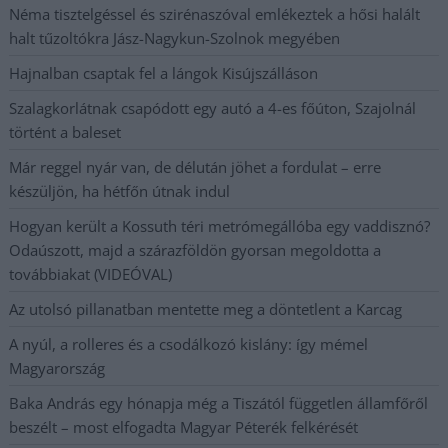
Néma tisztelgéssel és szirénaszóval emlékeztek a hősi halált
halt tűzoltókra Jász-Nagykun-Szolnok megyében
Hajnalban csaptak fel a lángok Kisújszálláson
Szalagkorlátnak csapódott egy autó a 4-es főúton, Szajolnál
történt a baleset
Már reggel nyár van, de délután jöhet a fordulat – erre
készüljön, ha hétfőn útnak indul
Hogyan került a Kossuth téri metrómegállóba egy vaddisznó?
Odaúszott, majd a szárazföldön gyorsan megoldotta a
továbbiakat (VIDEÓVAL)
Az utolsó pillanatban mentette meg a döntetlent a Karcag
A nyúl, a rolleres és a csodálkozó kislány: így mémel
Magyarország
Baka András egy hónapja még a Tiszától független államfőről
beszélt – most elfogadta Magyar Péterék felkérését