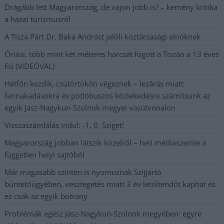
Drágább lett Magyarország, de vajon jobb is? – kemény kritika
a hazai turizmusról
A Tisza Párt Dr. Baka Andrást jelöli köztársasági elnöknek
Óriási, több mint két méteres harcsát fogott a Tiszán a 13 éves
fiú (VIDEÓVAL)
Hétfőn kezdik, csütörtökön végeznek – lezárás miatt
fennakadásokra és pótlóbuszos közlekedésre számítsunk az
egyik Jász-Nagykun-Szolnok megyei vasútvonalon
Visszaszámlálás indul: -1, 0, Sziget!
Magyarország jobban látszik közelről – heti médiaszemle a
független helyi sajtóból
Már magasabb szinten is nyomoznak Szijjártó
büntetőügyében, vesztegetés miatt 3 év letöltendőt kaphat és
ez csak az egyik botrány
Problémák egész Jász-Nagykun-Szolnok megyében: egyre