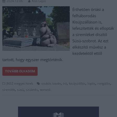
2024.12.06.
Kiss Lajos
Érthetően óriási a
felháborodás
Kisújszálláson is,
lefeszítették és ellopták
a síremléket díszítő
Süsü-szobrot. Az ezt
elkészítő művész a
kezdetektől ettől
tartott, hogy egyszer megtörténik.
TOVÁBB OLVASOM
,
,
,
,
,
JNSZ megyei hírek
csukás istván
író
kisújszállás
lopás
rongálás
,
,
,
síremlék
süsü
születés
temető