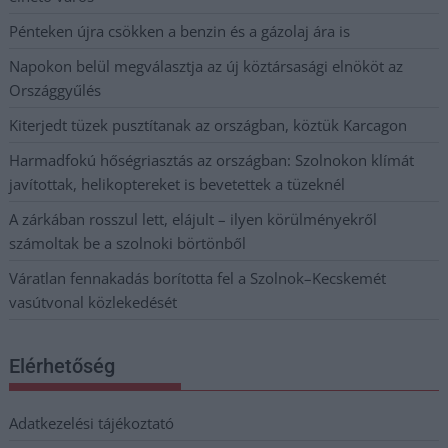
Pénteken újra csökken a benzin és a gázolaj ára is
Napokon belül megválasztja az új köztársasági elnököt az
Országgyűlés
Kiterjedt tüzek pusztítanak az országban, köztük Karcagon
Harmadfokú hőségriasztás az országban: Szolnokon klímát
javítottak, helikoptereket is bevetettek a tüzeknél
A zárkában rosszul lett, elájult – ilyen körülményekről
számoltak be a szolnoki börtönből
Váratlan fennakadás borította fel a Szolnok–Kecskemét
vasútvonal közlekedését
Elérhetőség
Adatkezelési tájékoztató