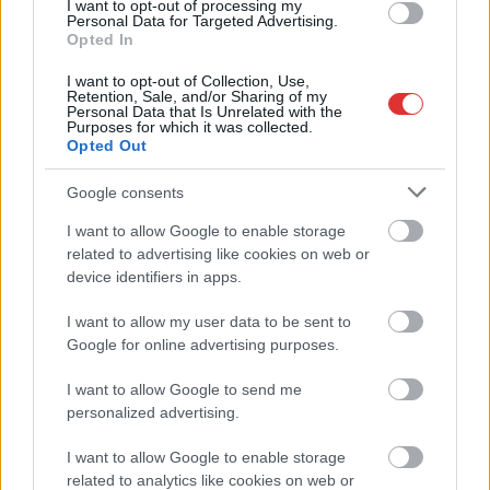
Már magasabb szinten is nyomoznak Szijjártó
I want to opt-out of processing my
Personal Data for Targeted Advertising.
büntetőügyében, vesztegetés miatt 3 év letöltendőt kaphat és
Opted In
ez csak az egyik botrány
I want to opt-out of Collection, Use,
Problémák egész Jász-Nagykun-Szolnok megyében: egyre
Retention, Sale, and/or Sharing of my
Personal Data that Is Unrelated with the
több otthoni kútból fogy ki a víz
Purposes for which it was collected.
Opted Out
Szolnokon egy kulcsfontosságú körforgalmat részlegesen
lezárnak a napokban, a közlekedés az átlagost is meghaladó
Google consents
mértékben lebénul
I want to allow Google to enable storage
Elromlott a biztosítóberendezés a ceglédi vasútvonalon,
related to advertising like cookies on web or
alapos késések alakultak ki a menetrendhez képest,
device identifiers in apps.
kimaradás is előfordult
I want to allow my user data to be sent to
Ön szerint hogy készül a hamisítatlan szolnoki habos isler?
Google for online advertising purposes.
Országos ellenőrzés indult a hazai akkumulátoripari
I want to allow Google to send me
üzemekben
personalized advertising.
Az idei év leglassabb növekedését hozta a június a
I want to allow Google to enable storage
kiskereskedelemben
related to analytics like cookies on web or