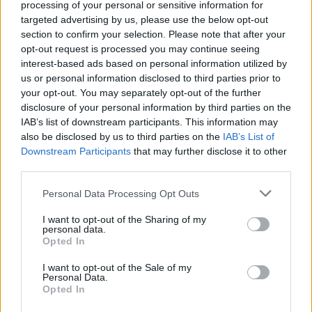
processing of your personal or sensitive information for
targeted advertising by us, please use the below opt-out
Nem szeretne lemaradni semmiről? Csak egy kattintás, és hírlevelünk a
section to confirm your selection. Please note that after your
legfrissebb információkkal és exkluzív tartalmakkal hétről hétre
opt-out request is processed you may continue seeing
interest-based ads based on personal information utilized by
postaládájába érkezik!
us or personal information disclosed to third parties prior to
your opt-out. You may separately opt-out of the further
disclosure of your personal information by third parties on the
A SZOL24 legfrissebb 24 cikke
IAB’s list of downstream participants. This information may
also be disclosed by us to third parties on the
IAB’s List of
Óriási, több mint két méteres harcsát fogott a Tiszán a 13 éves
Downstream Participants
that may further disclose it to other
third parties.
fiú (VIDEÓVAL)
Please note that this website/app uses one or more Google
Hétfőn kezdik, csütörtökön végeznek – lezárás miatt
Personal Data Processing Opt Outs
services and may gather and store information including but
fennakadásokra és pótlóbuszos közlekedésre számítsunk az
not limited to your visit or usage behaviour. You may click to
I want to opt-out of the Sharing of my
egyik Jász-Nagykun-Szolnok megyei vasútvonalon
personal data.
grant or deny consent to Google and its third-party tags to
Opted In
Visszaszámlálás indul: -1, 0, Sziget!
use your data for below specified purposes in below Google
consent section.
I want to opt-out of the Sale of my
Magyarország jobban látszik közelről – heti médiaszemle a
Personal Data.
Opted In
független helyi sajtóból