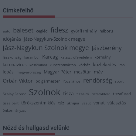
Címkefelhő
fidesz
baleset
györfi mihály
cegléd
háború
autó
időjárás
Jász-Nagykun-Szolnok megye
Jász-Nagykun Szolnok megye
Jászberény
Karcag
kormány
Jászkunság
karambol
katasztrófavédelem
közlekedés
koronavírus
kórház
kosárlabda
kunszentmárton
lmp
Magyar Péter
máv
lopás
mezőtúr
magyarország
rendőrség
Orbán Viktor
polgármester
Pócs János
sport
Szolnok
tisza
tiszafüred
Szalay Ferenc
tisza-tó
tiszaföldvár
törökszentmiklós
vonat
választás
tűz
tisza part
vasút
ukrajna
önkormányzat
Nézd és hallgasd velünk!