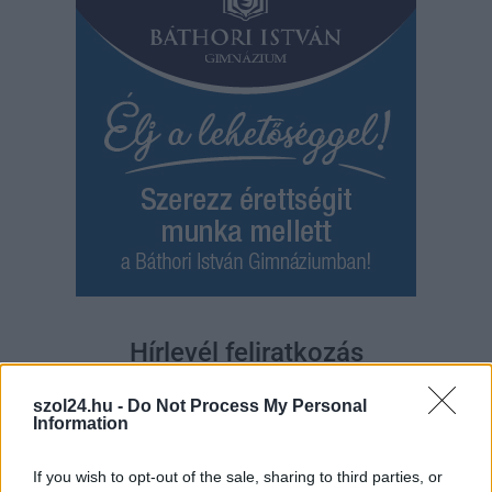
Hírlevél feliratkozás
Adja meg keresztnevét:
Adja
szol24.hu -
Do Not Process My Personal
meg e-mail címét:
Information
Megismertem és elfogadom a
GDPR-szabályzat
ot
If you wish to opt-out of the sale, sharing to third parties, or