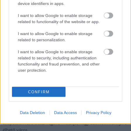
device identifiers in apps.
Györfi Mihály több tucat vállalkozással egyeztetett a
kerékpárgyár dolgozóinak megsegítéséről
I want to allow Google to enable storage
related to functionality of the website or app.
41 fok fölé forrósodott az ország, Szolnokon pedig egy másik
rekord is megdőlt
I want to allow Google to enable storage
Egy telefonhívást akart, végül rendőrök vitték el a mezőtúri
related to personalization.
férfit
I want to allow Google to enable storage
A Tisza kormány minisztere újabb nagy változásokról döntött
related to security, including authentication
a közoktatásban – például az iskolaigazgatók visszakapják
functionality and fraud prevention, and other
user protection.
munkáltatói jogaikat
Sok volt az igazolatlan hiányzás, Pócs János fizetéslevonást
kapott, más fideszesek még kevesebbet vittek haza
CONFIRM
A Szolnok megyei gazdák nagyon nem akarták a JÉGER
további üzemeltetését
Data Deletion
Data Access
Privacy Policy
Csendélet 5.0: alig balesetveszélyes lépcső és remek
állapotban levő buszmegálló mutatja, hogy Szolnok mennyire
élhető város